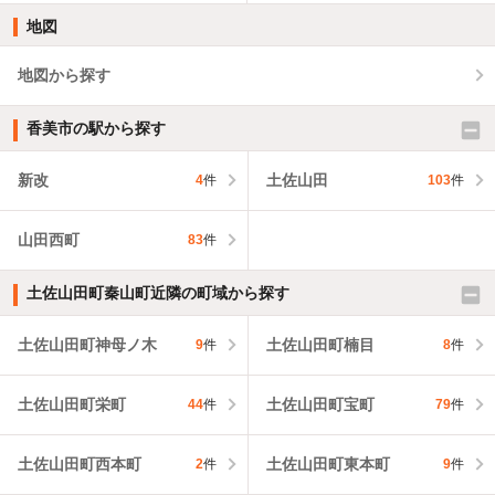
地図
地図から探す
香美市の駅から探す
新改
土佐山田
4
件
103
件
山田西町
83
件
土佐山田町秦山町近隣の町域から探す
土佐山田町神母ノ木
土佐山田町楠目
9
件
8
件
土佐山田町栄町
土佐山田町宝町
44
件
79
件
土佐山田町西本町
土佐山田町東本町
2
件
9
件