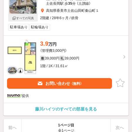
土佐長岡駅 歩
35
分 （土讃線）
高知県香美市土佐山田町秦山町１
2階建 / 28年6ヶ月 / 鉄骨
すべての写真
駐車場あり
駐輪場あり
3.9
万円
（管理費3,000円）
39,000円
39,000円
敷
礼
1階 / 1K / 31.61㎡
お問い合わせ
（無料）
提供
藤川ハイツのすべての部屋を見る
1ページ目
前へ
次へ
全1ページ