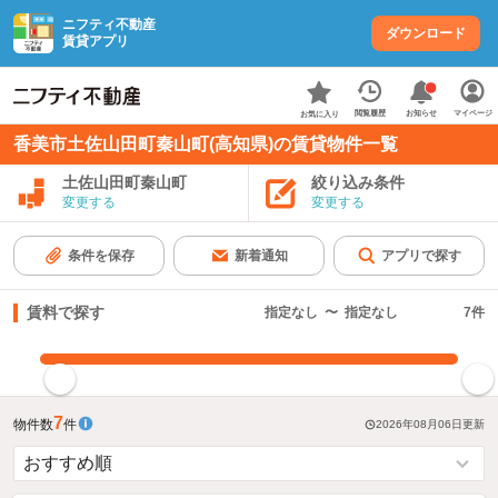
ニフティ不動産
ダウンロード
賃貸アプリ
お知らせ
閲覧履歴
マイページ
お気に入り
香美市土佐山田町秦山町(高知県)の賃貸物件一覧
土佐山田町秦山町
絞り込み条件
変更する
変更する
条件を保存
新着通知
アプリで探す
賃料で探す
指定なし
〜
指定なし
7
件
指定した賃料で絞り込む
7
物件数
件
2026年08月06日
更新