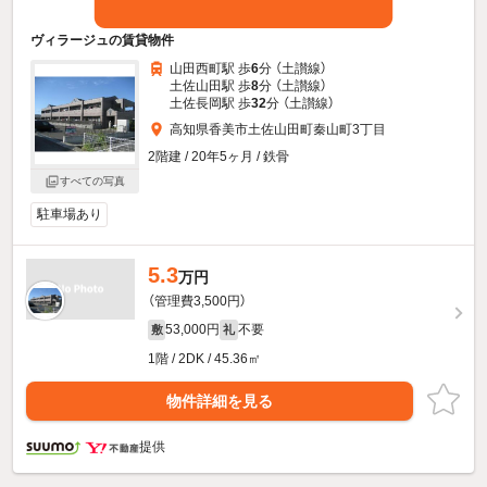
ヴィラージュの賃貸物件
山田西町駅 歩
6
分 （土讃線）
土佐山田駅 歩
8
分 （土讃線）
土佐長岡駅 歩
32
分 （土讃線）
高知県香美市土佐山田町秦山町3丁目
2階建 / 20年5ヶ月 / 鉄骨
すべての写真
駐車場あり
5.3
万円
（管理費3,500円）
53,000円
不要
敷
礼
1階 / 2DK / 45.36㎡
物件詳細を見る
提供