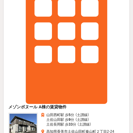
メゾンボヌール A棟の賃貸物件
山田西町駅 歩
5
分 （土讃線）
土佐山田駅 歩
9
分 （土讃線）
土佐長岡駅 歩
33
分 （土讃線）
高知県香美市土佐山田町秦山町２丁目2-24