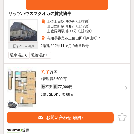
リッツハウスフクオカの賃貸物件
土佐山田駅 歩
7
分 （土讃線）
山田西町駅 歩
8
分 （土讃線）
土佐長岡駅 歩
33
分 （土讃線）
高知県香美市土佐山田町秦山町２
2階建 / 12年11ヶ月 / 軽量鉄骨
すべての写真
駐車場あり
駐輪場あり
7.7
万円
（管理費3,500円）
不要
77,000円
敷
礼
2階 / 2LDK / 70.69㎡
お問い合わせ
（無料）
提供