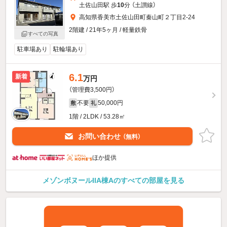
土佐山田駅 歩
10
分 （土讃線）
高知県香美市土佐山田町秦山町２丁目2-24
2階建 / 21年5ヶ月 / 軽量鉄骨
すべての写真
駐車場あり
駐輪場あり
6.1
新着
万円
（管理費3,500円）
不要
50,000円
敷
礼
1階 / 2LDK / 53.28㎡
お問い合わせ
（無料）
ほか提供
メゾンボヌールIIA棟Aのすべての部屋を見る