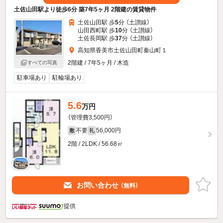
土佐山田駅より徒歩6分 築7年5ヶ月 2階建の賃貸物件
土佐山田駅 歩
5
分 （土讃線）
山田西町駅 歩
10
分 （土讃線）
土佐長岡駅 歩
37
分 （土讃線）
高知県香美市土佐山田町秦山町１
2階建 / 7年5ヶ月 / 木造
すべての写真
駐車場あり
駐輪場あり
5.6
万円
（管理費3,500円）
不要
56,000円
敷
礼
2階 / 2LDK / 56.68㎡
お問い合わせ
（無料）
提供