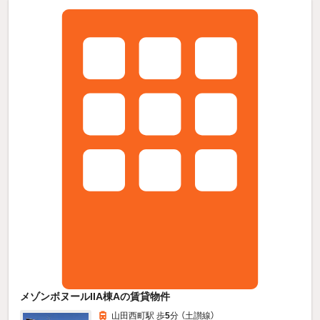
メゾンボヌールIIA棟Aの賃貸物件
山田西町駅 歩
5
分 （土讃線）