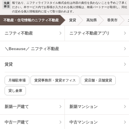
報であり、ニフティライフスタイル株式会社は内容の責任を負わないことを予めご了承く
免責
事項
ださい。本サービス内でお客様が入力される個人情報は、検索パートナーが取得し、同社
洗濯機置場あり
独立洗面台
の定める個人情報規約に従って取り扱われます。
不動産・住宅情報のニフティ不動産
賃貸
高知県
香美市
エアコンあり
都市ガス
ニフティ不動産
ニフティ不動産アプリ
温水洗浄便座
オートロック
＼Because／ ニフティ不動産
コンロ2口以上
追焚き機能
賃貸
TV付インターホン
角部屋
新着のみ
インターネット無料
月極駐車場
賃貸事務所・賃貸オフィス
貸店舗・店舗賃貸
貸し倉庫
該当件数:
物件一覧に反映
7
件
新築一戸建て
新築マンション
中古一戸建て
中古マンション