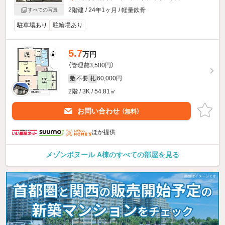
2階建 / 24年1ヶ月 / 軽量鉄骨
すべての写真
駐車場あり
駐輪場あり
5.7
万円
（管理費3,500円）
不要
60,000円
敷
礼
2階 / 3K / 54.81㎡
お問い合わせ
（無料）
ほか提供
メゾンボヌール A棟のすべての部屋を見る