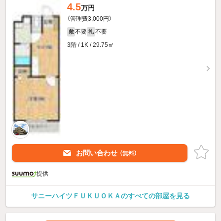
4.5
万円
（管理費3,000円）
不要
不要
敷
礼
3階 / 1K / 29.75㎡
お問い合わせ
（無料）
提供
サニーハイツＦＵＫＵＯＫＡのすべての部屋を見る