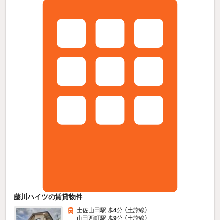
藤川ハイツの賃貸物件
土佐山田駅 歩
4
分 （土讃線）
山田西町駅 歩
9
分 （土讃線）