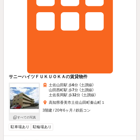
サニーハイツＦＵＫＵＯＫＡの賃貸物件
土佐山田駅 歩
6
分 （土讃線）
山田西町駅 歩
7
分 （土讃線）
土佐長岡駅 歩
32
分 （土讃線）
高知県香美市土佐山田町秦山町１
3階建 / 20年6ヶ月 / 鉄筋コン
すべての写真
駐車場あり
駐輪場あり