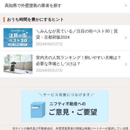
高知県で外壁塗装の業者を探す
おうち時間を豊かにするヒント
＼みんなが見ている／注目の街ベスト30｜賃
貸・京都府版2024
2024年09月27日
室内犬の人気ランキング！飼いやすい犬種は？
必要な準備としつけは？
2024年05月27日
他の人はこんな条件で絞り込んでいます！
人気のこだわり条件
バス・トイレ別
2階以上
駐車場あり
ペット相談
当サイトの物件及び不動産会社、外壁塗装業者の情報は検索パートナーが提供している情