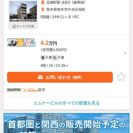
花畑町駅 歩
2
分 （健軍線）
熊本県熊本市中央区桜町
5階建 / 24年11ヶ月 / RC
すべての写真
4.2
万円
（管理費4,000円）
不要
不要
敷
礼
4階 / 1K / 23.38㎡
お問い合わせ
（無料）
提供
エムケービルのすべての部屋を見る