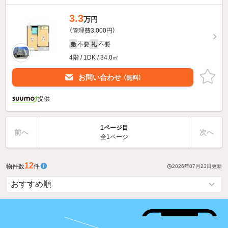
3.3
万円
（管理費3,000円）
不要
不要
敷
礼
4階 / 1DK / 34.0㎡
お問い合わせ
（無料）
提供
1ページ目
前へ
次へ
全1ページ
12
物件数
件
2026年07月23日
更新