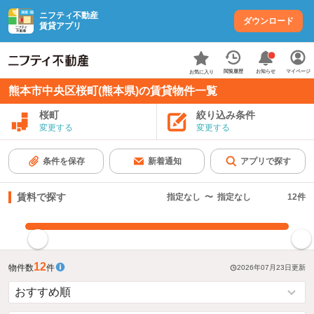
ニフティ不動産
ダウンロード
賃貸アプリ
お知らせ
閲覧履歴
マイページ
お気に入り
熊本市中央区桜町(熊本県)の賃貸物件一覧
桜町
絞り込み条件
変更する
変更する
条件を保存
新着通知
アプリで探す
賃料で探す
指定なし
〜
指定なし
12
件
指定した賃料で絞り込む
12
物件数
件
2026年07月23日
更新