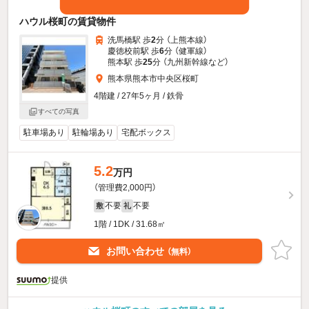
ハウル桜町の賃貸物件
洗馬橋駅 歩
2
分 （上熊本線）
慶徳校前駅 歩
6
分 （健軍線）
熊本駅 歩
25
分 （九州新幹線
など
）
熊本県熊本市中央区桜町
4階建 / 27年5ヶ月 / 鉄骨
すべての写真
駐車場あり
駐輪場あり
宅配ボックス
5.2
万円
（管理費2,000円）
不要
不要
敷
礼
1階 / 1DK / 31.68㎡
お問い合わせ
（無料）
提供