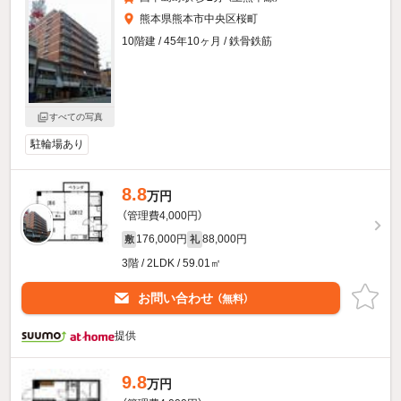
熊本県熊本市中央区桜町
10階建 / 45年10ヶ月 / 鉄骨鉄筋
すべての写真
駐輪場あり
8.8
万円
（管理費4,000円）
176,000円
88,000円
敷
礼
3階 / 2LDK / 59.01㎡
お問い合わせ
（無料）
提供
9.8
万円