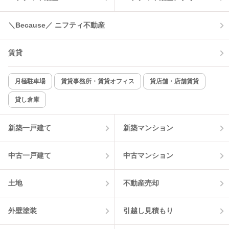
温水洗浄便座
オートロック
＼Because／ ニフティ不動産
コンロ2口以上
追焚き機能
賃貸
TV付インターホン
角部屋
新着のみ
インターネット無料
月極駐車場
賃貸事務所・賃貸オフィス
貸店舗・店舗賃貸
貸し倉庫
該当件数:
物件一覧に反映
12
件
新築一戸建て
新築マンション
中古一戸建て
中古マンション
土地
不動産売却
外壁塗装
引越し見積もり