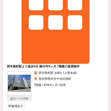
西辛島町駅より徒歩4分 築40年9ヶ月 7階建の賃貸物件
西辛島町駅 歩
4
分 （上熊本線）
熊本県熊本市中央区桜町
7階建 / 40年9ヶ月 / 鉄骨
すべての写真
駐輪場あり