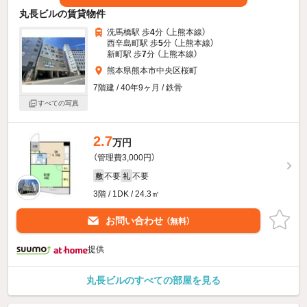
丸長ビルの賃貸物件
洗馬橋駅 歩
4
分 （上熊本線）
西辛島町駅 歩
5
分 （上熊本線）
新町駅 歩
7
分 （上熊本線）
熊本県熊本市中央区桜町
7階建 / 40年9ヶ月 / 鉄骨
すべての写真
2.7
万円
（管理費3,000円）
不要
不要
敷
礼
3階 / 1DK / 24.3㎡
お問い合わせ
（無料）
提供
丸長ビルのすべての部屋を見る