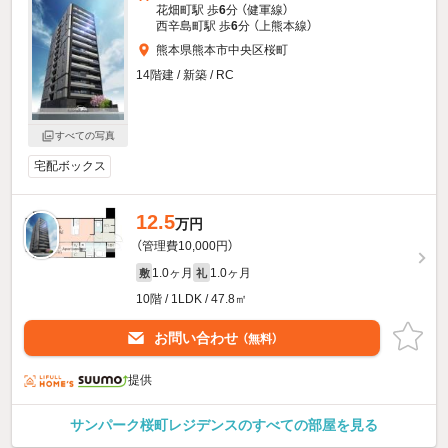
花畑町駅 歩
6
分 （健軍線）
西辛島町駅 歩
6
分 （上熊本線）
熊本県熊本市中央区桜町
14階建 / 新築 / RC
すべての写真
宅配ボックス
12.5
万円
（管理費10,000円）
1.0ヶ月
1.0ヶ月
敷
礼
10階 / 1LDK / 47.8㎡
お問い合わせ
（無料）
提供
サンパーク桜町レジデンスのすべての部屋を見る