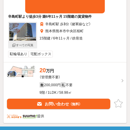
辛島町駅より徒歩3分 築6年11ヶ月 15階建の賃貸物件
辛島町駅 歩
3
分 （健軍線
など
）
熊本県熊本市中央区桜町
15階建 / 6年11ヶ月 / 鉄骨造
すべての写真
駐輪場あり
宅配ボックス
20
万円
（管理費不要）
200,000円
不要
敷
礼
9階 / 1LDK / 58.98㎡
お問い合わせ
（無料）
提供