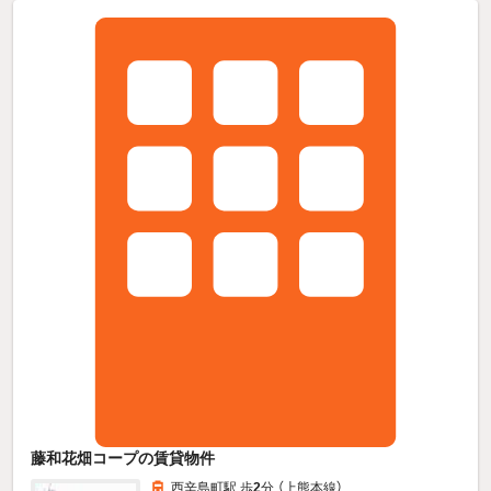
藤和花畑コープの賃貸物件
西辛島町駅 歩
2
分 （上熊本線）