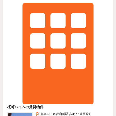
桜町ハイムの賃貸物件
熊本城・市役所前駅 歩
4
分 （健軍線）