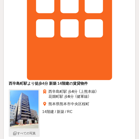
西辛島町駅より徒歩4分 新築 14階建の賃貸物件
西辛島町駅 歩
4
分 （上熊本線）
花畑町駅 歩
6
分 （健軍線）
熊本県熊本市中央区桜町
14階建 / 新築 / RC
すべての写真