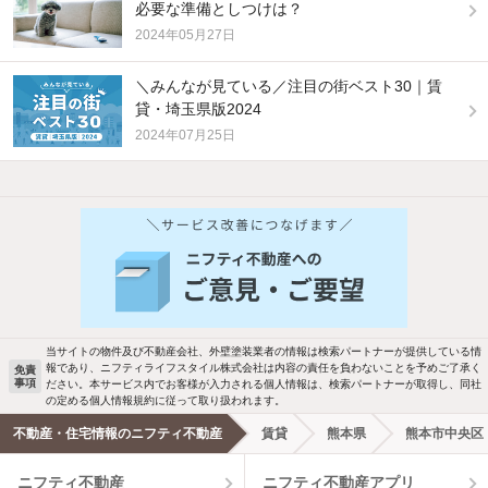
必要な準備としつけは？
2024年05月27日
＼みんなが見ている／注目の街ベスト30｜賃
貸・埼玉県版2024
2024年07月25日
他の人はこんな条件で絞り込んでいます！
人気のこだわり条件
バス・トイレ別
2階以上
駐車場あり
ペット相談
当サイトの物件及び不動産会社、外壁塗装業者の情報は検索パートナーが提供している情
報であり、ニフティライフスタイル株式会社は内容の責任を負わないことを予めご了承く
免責
事項
ださい。本サービス内でお客様が入力される個人情報は、検索パートナーが取得し、同社
洗濯機置場あり
独立洗面台
の定める個人情報規約に従って取り扱われます。
不動産・住宅情報のニフティ不動産
賃貸
熊本県
熊本市中央区
エアコンあり
都市ガス
ニフティ不動産
ニフティ不動産アプリ