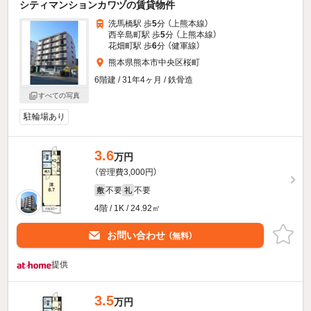
シティマンションカワヅの賃貸物件
洗馬橋駅 歩
5
分 （上熊本線）
西辛島町駅 歩
5
分 （上熊本線）
花畑町駅 歩
6
分 （健軍線）
熊本県熊本市中央区桜町
6階建 / 31年4ヶ月 / 鉄骨造
すべての写真
駐輪場あり
3.6
万円
（管理費3,000円）
不要
不要
敷
礼
4階 / 1K / 24.92㎡
お問い合わせ
（無料）
提供
3.5
万円