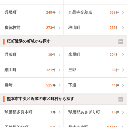
呉服町
九品寺交差点
249
件
668
件
慶徳校前
段山町
273
件
233
件
桜町近隣の町域から探す
呉服町
米屋町
10
件
204
件
細工町
三郎
121
件
38
件
島崎
下通
515
件
44
件
熊本市中央区近隣の市区町村から探す
球磨郡多良木町
球磨郡あさぎり町
3
件
16
件