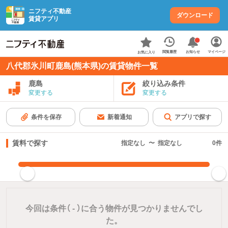
ニフティ不動産
ダウンロード
賃貸アプリ
お知らせ
閲覧履歴
マイページ
お気に入り
八代郡氷川町鹿島(熊本県)の賃貸物件一覧
鹿島
絞り込み条件
変更する
変更する
条件を保存
新着通知
アプリで探す
賃料で探す
指定なし
〜
指定なし
0
件
指定した賃料で絞り込む
今回は条件（
-
）に合う物件が見つかりませんでし
た。