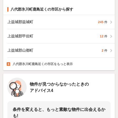
八代郡氷川町鹿島近くの市区から探す
上益城郡益城町
245
件
上益城郡甲佐町
12
件
上益城郡山都町
2
件
八代郡氷川町鹿島近くの市区をもっと表示
葦北郡芦北町
球磨郡錦町
球磨郡多良木町
35
1
件
件
3
件
物件が見つからなかったときの
アドバイス4
条件を変えると、もっと素敵な物件に出会えるか
も!