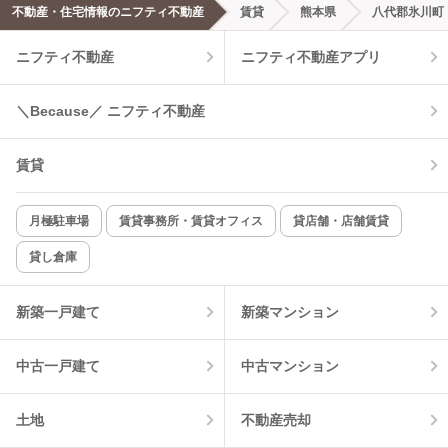
エアコンあり
都市ガス
不動産・住宅情報のニフティ不動産
賃貸
熊本県
八代郡氷川町
ニフティ不動産
ニフティ不動産アプリ
温水洗浄便座
オートロック
コンロ2口以上
追焚き機能
＼Because／ ニフティ不動産
TV付インターホン
角部屋
賃貸
新着のみ
インターネット無料
月極駐車場
賃貸事務所・賃貸オフィス
貸店舗・店舗賃貸
貸し倉庫
該当件数:
物件一覧に反映
0
件
新築一戸建て
新築マンション
中古一戸建て
中古マンション
土地
不動産売却