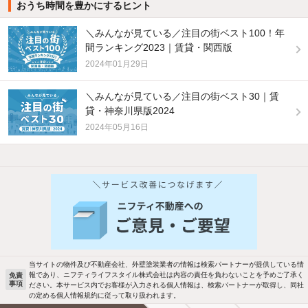
おうち時間を豊かにするヒント
＼みんなが見ている／注目の街ベスト100！年
間ランキング2023｜賃貸・関西版
2024年01月29日
＼みんなが見ている／注目の街ベスト30｜賃
貸・神奈川県版2024
2024年05月16日
他の人はこんな条件で絞り込んでいます！
人気のこだわり条件
バス・トイレ別
2階以上
駐車場あり
ペット相談
当サイトの物件及び不動産会社、外壁塗装業者の情報は検索パートナーが提供している情
報であり、ニフティライフスタイル株式会社は内容の責任を負わないことを予めご了承く
免責
洗濯機置場あり
独立洗面台
事項
ださい。本サービス内でお客様が入力される個人情報は、検索パートナーが取得し、同社
の定める個人情報規約に従って取り扱われます。