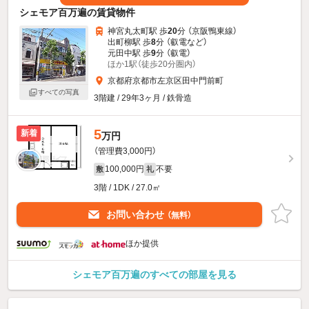
シェモア百万遍の賃貸物件
神宮丸太町駅 歩
20
分 （京阪鴨東線）
出町柳駅 歩
8
分 （叡電
など
）
元田中駅 歩
9
分 （叡電）
ほか1駅（徒歩20分圏内）
京都府京都市左京区田中門前町
すべての写真
3階建 / 29年3ヶ月 / 鉄骨造
5
新着
万円
（管理費3,000円）
100,000円
不要
敷
礼
3階 / 1DK / 27.0㎡
お問い合わせ
（無料）
ほか提供
シェモア百万遍のすべての部屋を見る