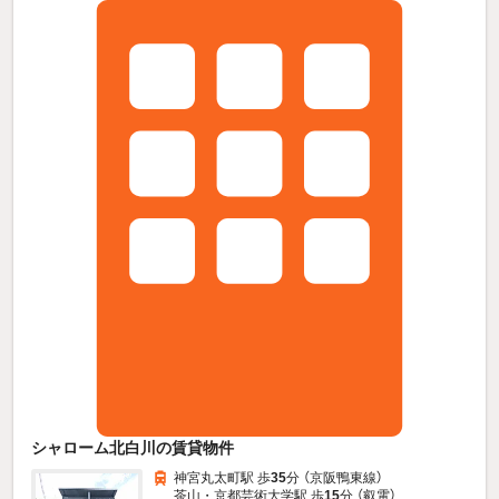
シャローム北白川の賃貸物件
神宮丸太町駅 歩
35
分 （京阪鴨東線）
茶山・京都芸術大学駅 歩
15
分 （叡電）