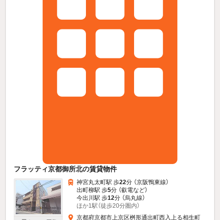
フラッティ京都御所北の賃貸物件
神宮丸太町駅 歩
22
分 （京阪鴨東線）
出町柳駅 歩
5
分 （叡電
など
）
今出川駅 歩
12
分 （烏丸線）
ほか1駅（徒歩20分圏内）
京都府京都市上京区桝形通出町西入上る相生町