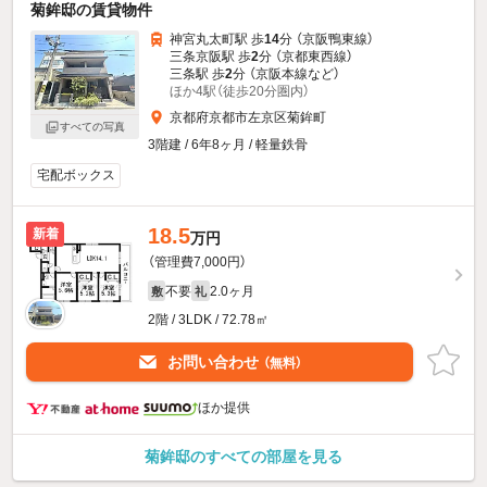
菊鉾邸の賃貸物件
神宮丸太町駅 歩
14
分 （京阪鴨東線）
三条京阪駅 歩
2
分 （京都東西線）
三条駅 歩
2
分 （京阪本線
など
）
ほか4駅（徒歩20分圏内）
京都府京都市左京区菊鉾町
すべての写真
3階建 / 6年8ヶ月 / 軽量鉄骨
宅配ボックス
18.5
新着
万円
（管理費7,000円）
不要
2.0ヶ月
敷
礼
2階 / 3LDK / 72.78㎡
お問い合わせ
（無料）
ほか提供
菊鉾邸のすべての部屋を見る