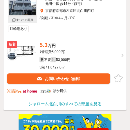
元田中駅 歩
16
分 （叡電）
京都府京都市左京区北白川西町
3階建 / 31年4ヶ月 / RC
すべての写真
駐輪場あり
5.3
新着
万円
（管理費5,000円）
不要
53,000円
敷
礼
3階 / 1K / 27.0㎡
お問い合わせ
（無料）
ほか提供
シャローム北白川のすべての部屋を見る