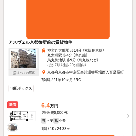
アスヴェル京都御所前の賃貸物件
神宮丸太町駅 歩
14
分 （京阪鴨東線）
丸太町駅 歩
4
分 （烏丸線）
烏丸御池駅 歩
9
分 （烏丸線
など
）
ほか7駅（徒歩20分圏内）
京都府京都市中京区夷川通柳馬場西入百足屋町
すべての写真
7階建 / 21年10ヶ月 / RC
宅配ボックス
6.4
新着
万円
（管理費8,000円）
不要
不要
敷
礼
1階 / 1K / 24.33㎡