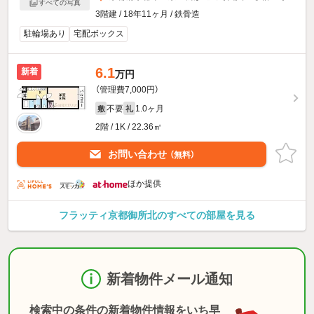
すべての写真
3階建 / 18年11ヶ月 / 鉄骨造
駐輪場あり
宅配ボックス
6.1
新着
万円
（管理費7,000円）
不要
1.0ヶ月
敷
礼
2階 / 1K / 22.36㎡
お問い合わせ
（無料）
ほか提供
フラッティ京都御所北のすべての部屋を見る
新着物件メール通知
検索中の条件の新着物件情報をいち早