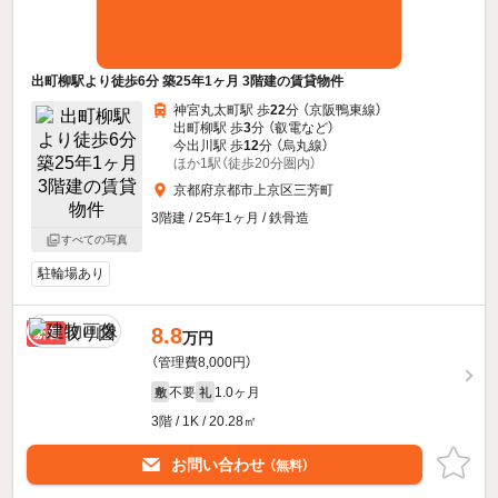
出町柳駅より徒歩6分 築25年1ヶ月 3階建の賃貸物件
神宮丸太町駅 歩
22
分 （京阪鴨東線）
出町柳駅 歩
3
分 （叡電
など
）
今出川駅 歩
12
分 （烏丸線）
ほか1駅（徒歩20分圏内）
京都府京都市上京区三芳町
3階建 / 25年1ヶ月 / 鉄骨造
すべての写真
駐輪場あり
8.8
新着
万円
（管理費8,000円）
不要
1.0ヶ月
敷
礼
3階 / 1K / 20.28㎡
お問い合わせ
（無料）