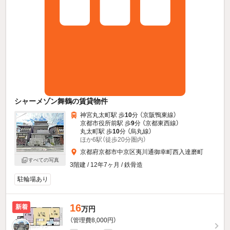
シャーメゾン舞鶴の賃貸物件
神宮丸太町駅 歩
10
分 （京阪鴨東線）
京都市役所前駅 歩
9
分 （京都東西線）
丸太町駅 歩
10
分 （烏丸線）
ほか6駅（徒歩20分圏内）
京都府京都市中京区夷川通御幸町西入達磨町
すべての写真
3階建 / 12年7ヶ月 / 鉄骨造
駐輪場あり
16
新着
万円
（管理費8,000円）