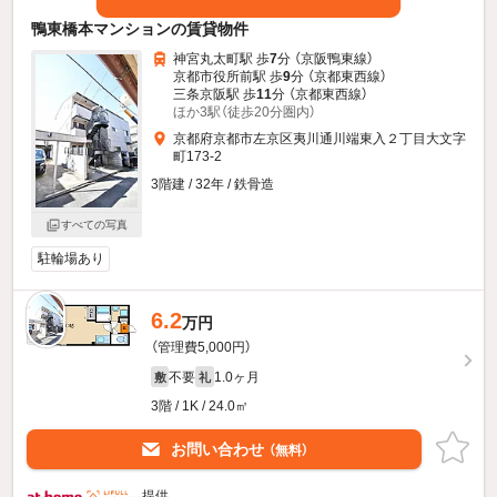
鴨東橋本マンションの賃貸物件
神宮丸太町駅 歩
7
分 （京阪鴨東線）
京都市役所前駅 歩
9
分 （京都東西線）
三条京阪駅 歩
11
分 （京都東西線）
ほか3駅（徒歩20分圏内）
京都府京都市左京区夷川通川端東入２丁目大文字
町173-2
3階建 / 32年 / 鉄骨造
すべての写真
駐輪場あり
6.2
新着
万円
（管理費5,000円）
不要
1.0ヶ月
敷
礼
3階 / 1K / 24.0㎡
お問い合わせ
（無料）
提供