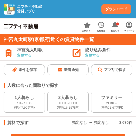
ニフティ不動産
ダウンロード
賃貸アプリ
お知らせ
閲覧履歴
マイページ
お気に入り
神宮丸太町駅(京都府)近くの賃貸物件一覧
神宮丸太町駅
絞り込み条件
変更する
変更する
条件を保存
新着通知
アプリで探す
人数に合った間取りで探す
1人暮らし
2人暮らし
ファミリー
1R～1LDK
1LDK～3LDK
2LDK～
（平均7.92万円）
（平均16.15万円）
（平均21.67万円）
賃料で探す
指定なし
〜
指定なし
3,070
件