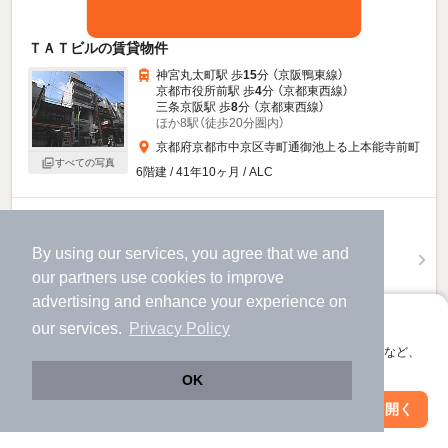
ＴＡＴビルの賃貸物件
神宮丸太町駅 歩
15
分 （京阪鴨東線）
京都市役所前駅 歩
4
分 （京都東西線）
三条京阪駅 歩
8
分 （京都東西線）
ほか8駅（徒歩20分圏内）
京都府京都市中京区寺町通御池上る上本能寺前町
すべての写真
6階建 / 41年10ヶ月 / ALC
5
新着
万円
（管理費5,000円）
By using our services, you agree that we and
55,000円
50,000円
our
partners
use cookies to improve
敷
礼
advertising and enhance your experience on
3階 / 1K / 18.0㎡
アプリに切り替えて、サクサクお部屋探し
our services.
Privacy Policy
お問い合わせ
（無料）
会員登録なしですぐ使える。マップ検索やお気に入り保存など、
アプリ限定の便利な機能が使えます！
OK
提供
Web版で続行
アプリを開く
駅・沿線を変更
絞り込み条件を変更
5
新着
万円