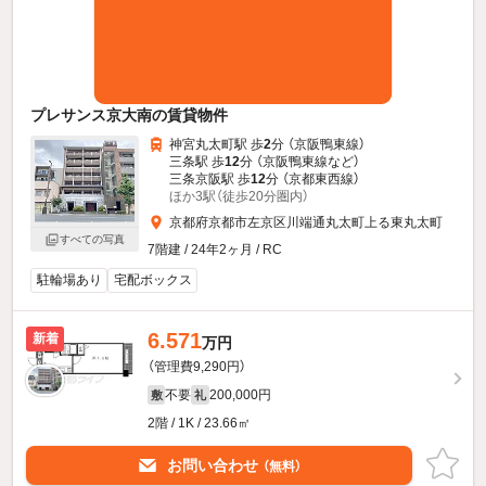
プレサンス京大南の賃貸物件
神宮丸太町駅 歩
2
分 （京阪鴨東線）
三条駅 歩
12
分 （京阪鴨東線
など
）
三条京阪駅 歩
12
分 （京都東西線）
ほか3駅（徒歩20分圏内）
京都府京都市左京区川端通丸太町上る東丸太町
すべての写真
7階建 / 24年2ヶ月 / RC
駐輪場あり
宅配ボックス
6.571
新着
万円
（管理費9,290円）
不要
200,000円
敷
礼
2階 / 1K / 23.66㎡
お問い合わせ
（無料）