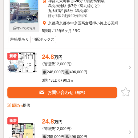
神宮丸太町駅 歩
20
分 （京阪鴨東線）
烏丸御池駅 歩
7
分 （烏丸線
など
）
丸太町駅 歩
8
分 （烏丸線）
ほか7駅（徒歩20分圏内）
京都府京都市中京区高倉通押小路上る瓦町
すべての写真
5階建 / 12年6ヶ月 / RC
駐輪場あり
宅配ボックス
24.8
新着
万円
（管理費12,000円）
248,000円
496,000円
敷
礼
3階 / 3LDK / 90.3㎡
お問い合わせ
（無料）
提供
24.8
新着
万円
（管理費12,000円）
255,000円
496,000円
敷
礼