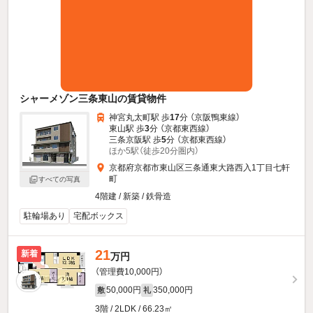
シャーメゾン三条東山の賃貸物件
神宮丸太町駅 歩
17
分 （京阪鴨東線）
東山駅 歩
3
分 （京都東西線）
三条京阪駅 歩
5
分 （京都東西線）
ほか5駅（徒歩20分圏内）
京都府京都市東山区三条通東大路西入1丁目七軒
町
すべての写真
4階建 / 新築 / 鉄骨造
駐輪場あり
宅配ボックス
21
新着
万円
（管理費10,000円）
50,000円
350,000円
敷
礼
3階 / 2LDK / 66.23㎡