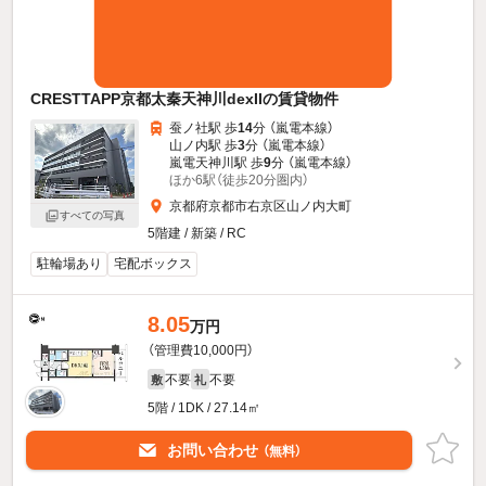
CRESTTAPP京都太秦天神川dexIIの賃貸物件
蚕ノ社駅 歩
14
分 （嵐電本線）
山ノ内駅 歩
3
分 （嵐電本線）
嵐電天神川駅 歩
9
分 （嵐電本線）
ほか6駅（徒歩20分圏内）
京都府京都市右京区山ノ内大町
すべての写真
5階建 / 新築 / RC
駐輪場あり
宅配ボックス
8.05
万円
（管理費10,000円）
不要
不要
敷
礼
5階 / 1DK / 27.14㎡
お問い合わせ
（無料）