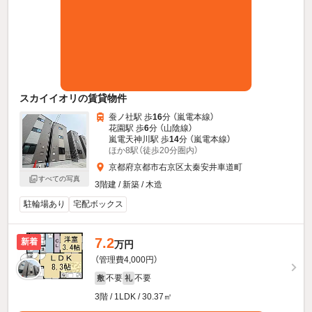
スカイイオリの賃貸物件
蚕ノ社駅 歩
16
分 （嵐電本線）
花園駅 歩
6
分 （山陰線）
嵐電天神川駅 歩
14
分 （嵐電本線）
ほか8駅（徒歩20分圏内）
京都府京都市右京区太秦安井車道町
すべての写真
3階建 / 新築 / 木造
駐輪場あり
宅配ボックス
7.2
新着
万円
（管理費4,000円）
不要
不要
敷
礼
3階 / 1LDK / 30.37㎡