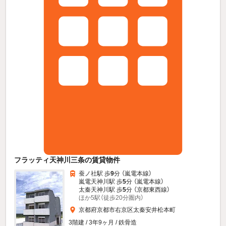
フラッティ天神川三条の賃貸物件
蚕ノ社駅 歩
9
分 （嵐電本線）
嵐電天神川駅 歩
5
分 （嵐電本線）
太秦天神川駅 歩
5
分 （京都東西線）
ほか5駅（徒歩20分圏内）
京都府京都市右京区太秦安井松本町
3階建 / 3年9ヶ月 / 鉄骨造