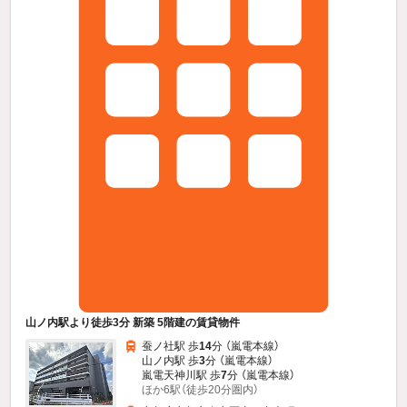
山ノ内駅より徒歩3分 新築 5階建の賃貸物件
蚕ノ社駅 歩
14
分 （嵐電本線）
山ノ内駅 歩
3
分 （嵐電本線）
嵐電天神川駅 歩
7
分 （嵐電本線）
ほか6駅（徒歩20分圏内）