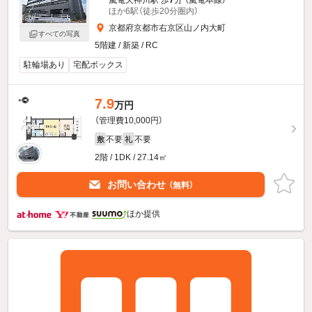
嵐電天神川駅 歩
7
分 （嵐電本線）
ほか6駅（徒歩20分圏内）
京都府京都市右京区山ノ内大町
すべての写真
5階建 / 新築 / RC
駐輪場あり
宅配ボックス
7.9
万円
（管理費10,000円）
不要
不要
敷
礼
2階 / 1DK / 27.14㎡
お問い合わせ
（無料）
ほか提供