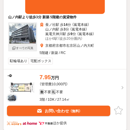
山ノ内駅より徒歩3分 新築 5階建の賃貸物件
蚕ノ社駅 歩
14
分 （嵐電本線）
山ノ内駅 歩
3
分 （嵐電本線）
嵐電天神川駅 歩
9
分 （嵐電本線）
ほか6駅（徒歩20分圏内）
京都府京都市右京区山ノ内大町
すべての写真
5階建 / 新築 / RC
駐輪場あり
宅配ボックス
7.95
万円
（管理費10,000円）
不要
不要
敷
礼
3階 / 1DK / 27.14㎡
お問い合わせ
（無料）
ほか提供