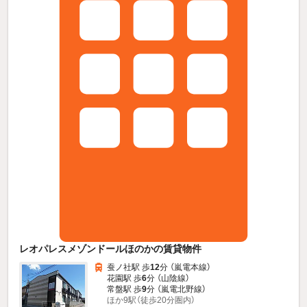
レオパレスメゾンドールほのかの賃貸物件
蚕ノ社駅 歩
12
分 （嵐電本線）
花園駅 歩
6
分 （山陰線）
常盤駅 歩
9
分 （嵐電北野線）
ほか9駅（徒歩20分圏内）