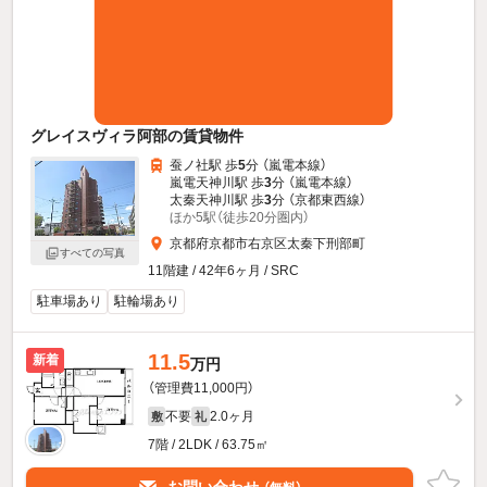
グレイスヴィラ阿部の賃貸物件
蚕ノ社駅 歩
5
分 （嵐電本線）
嵐電天神川駅 歩
3
分 （嵐電本線）
太秦天神川駅 歩
3
分 （京都東西線）
ほか5駅（徒歩20分圏内）
京都府京都市右京区太秦下刑部町
すべての写真
11階建 / 42年6ヶ月 / SRC
駐車場あり
駐輪場あり
11.5
新着
万円
（管理費11,000円）
不要
2.0ヶ月
敷
礼
7階 / 2LDK / 63.75㎡