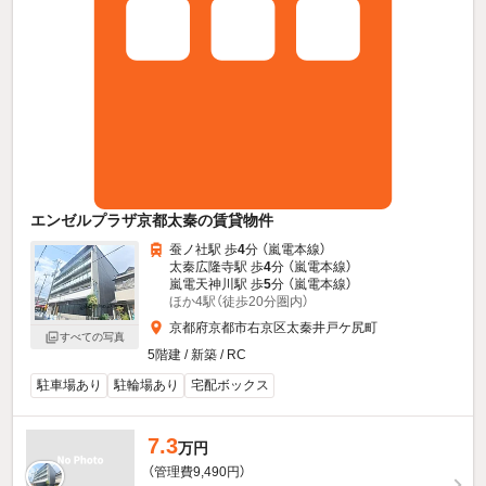
エンゼルプラザ京都太秦の賃貸物件
蚕ノ社駅 歩
4
分 （嵐電本線）
太秦広隆寺駅 歩
4
分 （嵐電本線）
嵐電天神川駅 歩
5
分 （嵐電本線）
ほか4駅（徒歩20分圏内）
京都府京都市右京区太秦井戸ケ尻町
すべての写真
5階建 / 新築 / RC
駐車場あり
駐輪場あり
宅配ボックス
7.3
万円
（管理費9,490円）