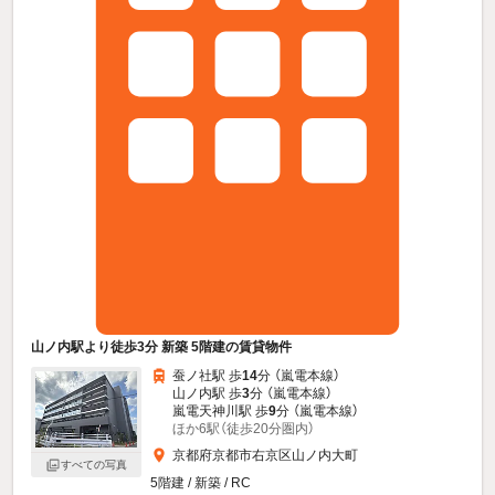
山ノ内駅より徒歩3分 新築 5階建の賃貸物件
蚕ノ社駅 歩
14
分 （嵐電本線）
山ノ内駅 歩
3
分 （嵐電本線）
嵐電天神川駅 歩
9
分 （嵐電本線）
ほか6駅（徒歩20分圏内）
京都府京都市右京区山ノ内大町
すべての写真
5階建 / 新築 / RC