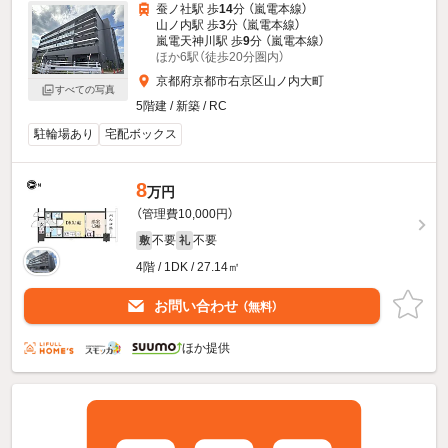
蚕ノ社駅 歩
14
分 （嵐電本線）
山ノ内駅 歩
3
分 （嵐電本線）
嵐電天神川駅 歩
9
分 （嵐電本線）
ほか6駅（徒歩20分圏内）
京都府京都市右京区山ノ内大町
すべての写真
5階建 / 新築 / RC
駐輪場あり
宅配ボックス
8
万円
（管理費10,000円）
不要
不要
敷
礼
4階 / 1DK / 27.14㎡
お問い合わせ
（無料）
ほか提供