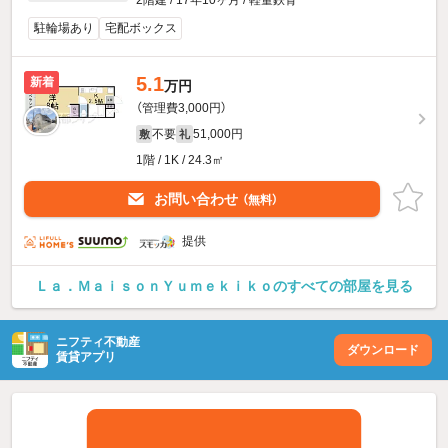
駐輪場あり
宅配ボックス
5.1
新着
万円
（管理費3,000円）
不要
51,000円
敷
礼
1階 / 1K / 24.3㎡
お問い合わせ
（無料）
提供
Ｌａ．ＭａｉｓｏｎＹｕｍｅｋｉｋｏのすべての部屋を見る
ニフティ不動産
ダウンロード
賃貸アプリ