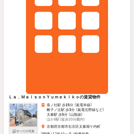
Ｌａ．ＭａｉｓｏｎＹｕｍｅｋｉｋｏの賃貸物件
蚕ノ社駅 歩
15
分 （嵐電本線）
帷子ノ辻駅 歩
3
分 （嵐電北野線
など
）
太秦駅 歩
5
分 （山陰線）
ほか8駅（徒歩20分圏内）
京都府京都市右京区太秦堀ケ内町
すべての写真
2階建 / 17年10ヶ月 / 軽量鉄骨