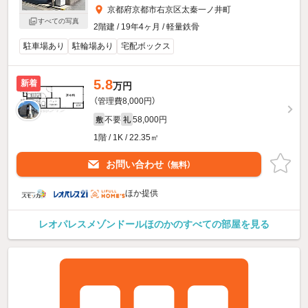
京都府京都市右京区太秦一ノ井町
すべての写真
2階建 / 19年4ヶ月 / 軽量鉄骨
駐車場あり
駐輪場あり
宅配ボックス
5.8
新着
万円
（管理費8,000円）
不要
58,000円
敷
礼
1階 / 1K / 22.35㎡
お問い合わせ
（無料）
ほか提供
レオパレスメゾンドールほのかのすべての部屋を見る