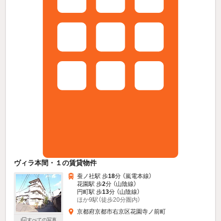
ヴィラ本間・１の賃貸物件
蚕ノ社駅 歩
18
分 （嵐電本線）
花園駅 歩
2
分 （山陰線）
円町駅 歩
13
分 （山陰線）
ほか9駅（徒歩20分圏内）
京都府京都市右京区花園寺ノ前町
すべての写真