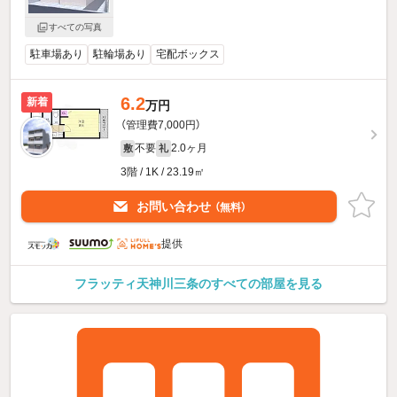
すべての写真
駐車場あり
駐輪場あり
宅配ボックス
6.2
新着
万円
（管理費7,000円）
不要
2.0ヶ月
敷
礼
3階 / 1K / 23.19㎡
お問い合わせ
（無料）
提供
フラッティ天神川三条のすべての部屋を見る