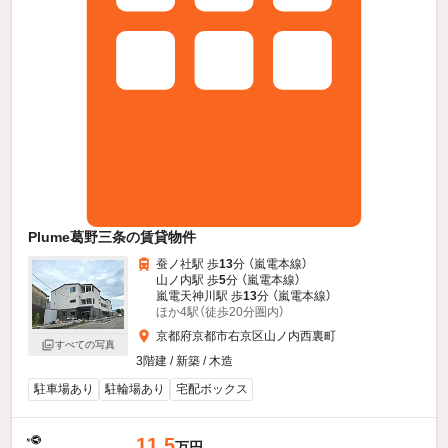
Plume葛野三条の賃貸物件
蚕ノ社駅 歩
13
分 （嵐電本線）
山ノ内駅 歩
5
分 （嵐電本線）
嵐電天神川駅 歩
13
分 （嵐電本線）
ほか4駅（徒歩20分圏内）
京都府京都市右京区山ノ内西裏町
すべての写真
3階建 / 新築 / 木造
駐車場あり
駐輪場あり
宅配ボックス
11.5
万円