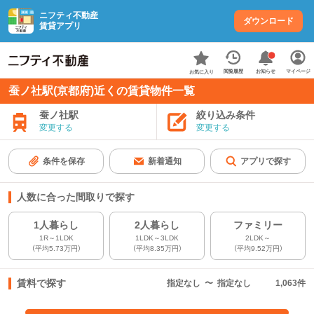
ニフティ不動産
ダウンロード
賃貸アプリ
お知らせ
閲覧履歴
マイページ
お気に入り
蚕ノ社駅(京都府)近くの賃貸物件一覧
蚕ノ社駅
絞り込み条件
変更する
変更する
条件を保存
新着通知
アプリで探す
人数に合った間取りで探す
1人暮らし
2人暮らし
ファミリー
1R～1LDK
1LDK～3LDK
2LDK～
（平均5.73万円）
（平均8.35万円）
（平均9.52万円）
賃料で探す
指定なし
〜
指定なし
1,063
件