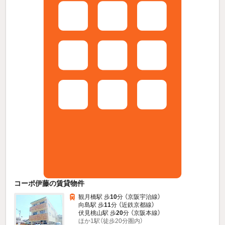
コーポ伊藤の賃貸物件
観月橋駅 歩
10
分 （京阪宇治線）
向島駅 歩
11
分 （近鉄京都線）
伏見桃山駅 歩
20
分 （京阪本線）
ほか1駅（徒歩20分圏内）