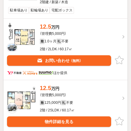
2階建 / 新築 / 木造
駐車場あり
駐輪場あり
宅配ボックス
12.5
万円
（管理費5,000円）
1.0ヶ月
不要
敷
礼
2階 / 2LDK / 60.17㎡
お問い合わせ
（無料）
ほか提供
12.5
万円
（管理費5,000円）
125,000円
不要
敷
礼
2階 / 2SLDK / 60.17㎡
物件詳細を見る