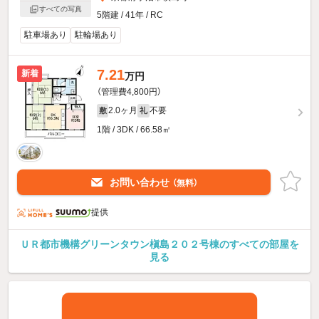
すべての写真
5階建 / 41年 / RC
駐車場あり
駐輪場あり
7.21
新着
万円
（管理費4,800円）
2.0ヶ月
不要
敷
礼
1階 / 3DK / 66.58㎡
お問い合わせ
（無料）
提供
ＵＲ都市機構グリーンタウン槇島２０２号棟のすべての部屋を
見る