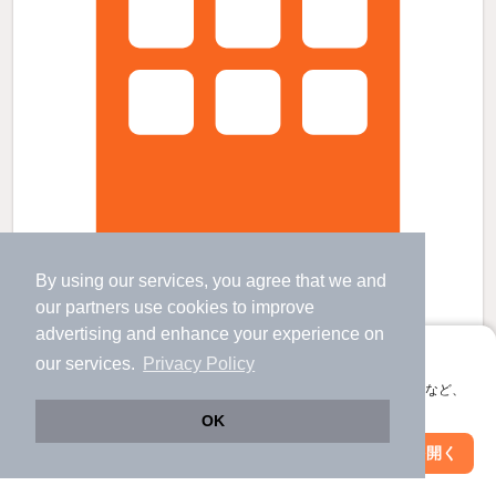
By using our services, you agree that we and
フリージアの賃貸物件
our
partners
use cookies to improve
観月橋駅 歩
20
分 （京阪宇治線）
advertising and enhance your experience on
向島駅 歩
8
分 （近鉄京都線）
アプリに切り替えて、サクサクお部屋探し
our services.
Privacy Policy
桃山駅 歩
25
分 （奈良線）
京都府京都市伏見区向島二ノ丸町
会員登録なしですぐ使える。マップ検索やお気に入り保存など、
アプリ限定の便利な機能が使えます！
すべての写真
3階建 / 新築 / 木造
OK
駐車場あり
駐輪場あり
宅配ボックス
Web版で続行
アプリを開く
駅・沿線を変更
絞り込み条件を変更