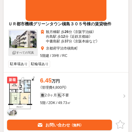
ＵＲ都市機構グリーンタウン槇島３０５号棟の賃貸物件
観月橋駅 歩
26
分 （京阪宇治線）
向島駅 歩
12
分 （近鉄京都線）
中書島駅 歩
37
分 （京阪本線
など
）
京都府宇治市槇島町
すべての写真
5階建 / 39年 / RC
駐車場あり
駐輪場あり
6.45
新着
万円
（管理費4,800円）
2.0ヶ月
不要
敷
礼
5階 / 2DK / 49.73㎡
お問い合わせ
（無料）