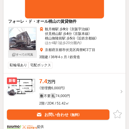
フォーレ・ド・オール桃山の賃貸物件
観月橋駅 歩
9
分 （京阪宇治線）
伏見桃山駅 歩
4
分 （京阪本線）
桃山御陵前駅 歩
5
分 （近鉄京都線）
ほか4駅（徒歩20分圏内）
京都府京都市伏見区両替町3丁目
すべての写真
3階建 / 36年4ヶ月 / 鉄骨造
駐輪場あり
宅配ボックス
7.4
新着
万円
（管理費6,000円）
不要
74,000円
敷
礼
2階 / 2DK / 51.42㎡
お問い合わせ
（無料）
提供