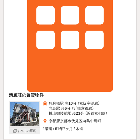
清風荘の賃貸物件
観月橋駅 歩
10
分 （京阪宇治線）
向島駅 歩
6
分 （近鉄京都線）
桃山御陵前駅 歩
23
分 （近鉄京都線）
京都府京都市伏見区向島中島町
2階建 / 61年7ヶ月 / 木造
すべての写真