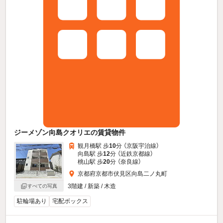
ジーメゾン向島クオリエの賃貸物件
観月橋駅 歩
10
分 （京阪宇治線）
向島駅 歩
12
分 （近鉄京都線）
桃山駅 歩
20
分 （奈良線）
京都府京都市伏見区向島二ノ丸町
3階建 / 新築 / 木造
すべての写真
駐輪場あり
宅配ボックス