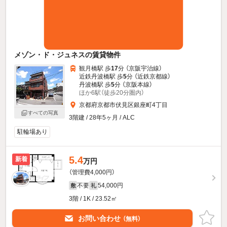
メゾン・ド・ジュネスの賃貸物件
観月橋駅 歩
17
分 （京阪宇治線）
近鉄丹波橋駅 歩
5
分 （近鉄京都線）
丹波橋駅 歩
5
分 （京阪本線）
ほか6駅（徒歩20分圏内）
京都府京都市伏見区銀座町4丁目
すべての写真
3階建 / 28年5ヶ月 / ALC
駐輪場あり
5.4
新着
万円
（管理費4,000円）
不要
54,000円
敷
礼
3階 / 1K / 23.52㎡
お問い合わせ
（無料）