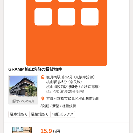
GRAMM桃山筑前の賃貸物件
観月橋駅 歩
12
分 （京阪宇治線）
桃山駅 歩
5
分 （奈良線）
桃山御陵前駅 歩
8
分 （近鉄京都線）
ほか4駅（徒歩20分圏内）
京都府京都市伏見区桃山筑前台町
すべての写真
3階建 / 新築 / 軽量鉄骨
駐車場あり
駐輪場あり
宅配ボックス
15.9
万円