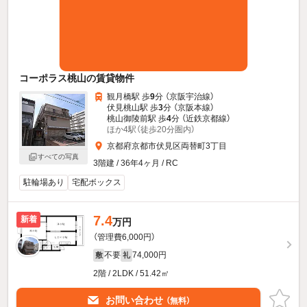
コーポラス桃山の賃貸物件
観月橋駅 歩
9
分 （京阪宇治線）
伏見桃山駅 歩
3
分 （京阪本線）
桃山御陵前駅 歩
4
分 （近鉄京都線）
ほか4駅（徒歩20分圏内）
京都府京都市伏見区両替町3丁目
すべての写真
3階建 / 36年4ヶ月 / RC
駐輪場あり
宅配ボックス
7.4
新着
万円
（管理費6,000円）
不要
74,000円
敷
礼
2階 / 2LDK / 51.42㎡
お問い合わせ
（無料）