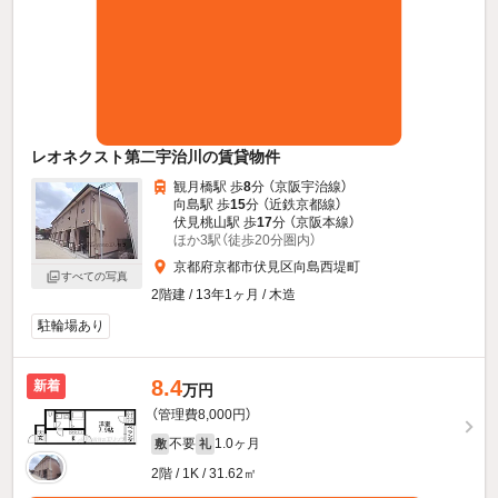
レオネクスト第二宇治川の賃貸物件
観月橋駅 歩
8
分 （京阪宇治線）
向島駅 歩
15
分 （近鉄京都線）
伏見桃山駅 歩
17
分 （京阪本線）
ほか3駅（徒歩20分圏内）
京都府京都市伏見区向島西堤町
すべての写真
2階建 / 13年1ヶ月 / 木造
駐輪場あり
8.4
新着
万円
（管理費8,000円）
不要
1.0ヶ月
敷
礼
2階 / 1K / 31.62㎡