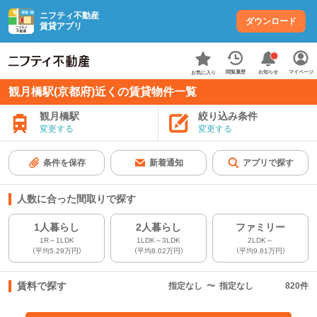
ニフティ不動産
ダウンロード
賃貸アプリ
お知らせ
閲覧履歴
マイページ
お気に入り
観月橋駅(京都府)近くの賃貸物件一覧
観月橋駅
絞り込み条件
変更する
変更する
条件を保存
新着通知
アプリで探す
人数に合った間取りで探す
1人暮らし
2人暮らし
ファミリー
1R～1LDK
1LDK～3LDK
2LDK～
（平均5.29万円）
（平均8.02万円）
（平均9.81万円）
賃料で探す
指定なし
〜
指定なし
820
件