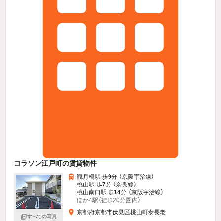
コラソン江戸町の賃貸物件
観月橋駅 歩
9
分 （京阪宇治線）
桃山駅 歩
7
分 （奈良線）
桃山南口駅 歩
14
分 （京阪宇治線）
ほか4駅（徒歩20分圏内）
京都府京都市伏見区桃山町泰長老
すべての写真