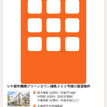
ＵＲ都市機構グリーンタウン槇島２０２号棟の賃貸物件
観月橋駅 歩
23
分 （京阪宇治線）
向島駅 歩
12
分 （近鉄京都線）
中書島駅 歩
35
分 （京阪本線
など
）
京都府宇治市槇島町