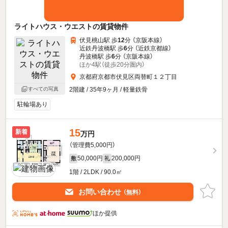
ライトハウス・ウエストの賃貸物件
伏見桃山駅 歩
12
分 （京阪本線）
近鉄丹波橋駅 歩
6
分 （近鉄京都線）
丹波橋駅 歩
6
分 （京阪本線）
ほか4駅（徒歩20分圏内）
京都府京都市伏見区両替町１２丁目
すべての写真
2階建 / 35年9ヶ月 / 軽量鉄骨
駐輪場あり
15
新着
万円
（管理費5,000円）
50,000円
200,000円
敷
礼
1階 / 2LDK / 90.0㎡
お問い合わせ
（無料）
ほか提供