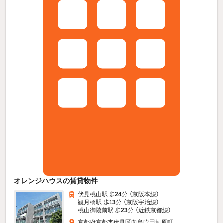
オレンジハウスの賃貸物件
伏見桃山駅 歩
24
分 （京阪本線）
観月橋駅 歩
13
分 （京阪宇治線）
桃山御陵前駅 歩
23
分 （近鉄京都線）
京都府京都市伏見区向島吹田河原町