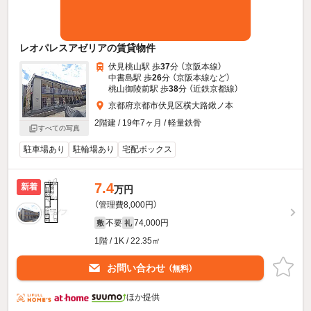
レオパレスアゼリアの賃貸物件
伏見桃山駅 歩
37
分 （京阪本線）
中書島駅 歩
26
分 （京阪本線
など
）
桃山御陵前駅 歩
38
分 （近鉄京都線）
京都府京都市伏見区横大路鍬ノ本
2階建 / 19年7ヶ月 / 軽量鉄骨
すべての写真
駐車場あり
駐輪場あり
宅配ボックス
7.4
新着
万円
（管理費8,000円）
不要
74,000円
敷
礼
1階 / 1K / 22.35㎡
お問い合わせ
（無料）
ほか提供