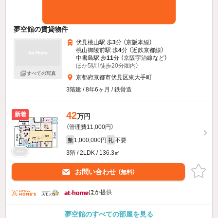
夢空館の賃貸物件
伏見桃山駅 歩
3
分 （京阪本線）
桃山御陵前駅 歩
4
分 （近鉄京都線）
中書島駅 歩
11
分 （京阪宇治線
など
）
ほか5駅（徒歩20分圏内）
すべての写真
京都府京都市伏見区東大手町
3階建 / 8年6ヶ月 / 鉄骨造
42
新着
万円
（管理費11,000円）
1,000,000円
不要
敷
礼
3階 / 2LDK / 136.3㎡
お問い合わせ
（無料）
ほか提供
夢空館のすべての部屋を見る