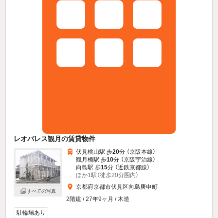
レオパレス観月の賃貸物件
伏見桃山駅 歩
20
分 （京阪本線）
観月橋駅 歩
10
分 （京阪宇治線）
向島駅 歩
15
分 （近鉄京都線）
ほか1駅（徒歩20分圏内）
京都府京都市伏見区向島庚申町
すべての写真
2階建 / 27年9ヶ月 / 木造
駐輪場あり