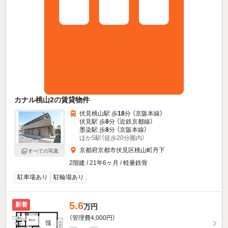
カナル桃山2の賃貸物件
伏見桃山駅 歩
18
分 （京阪本線）
伏見駅 歩
8
分 （近鉄京都線）
墨染駅 歩
8
分 （京阪本線）
ほか5駅（徒歩20分圏内）
京都府京都市伏見区桃山町丹下
すべての写真
2階建 / 21年6ヶ月 / 軽量鉄骨
駐車場あり
駐輪場あり
5.6
新着
万円
（管理費4,000円）