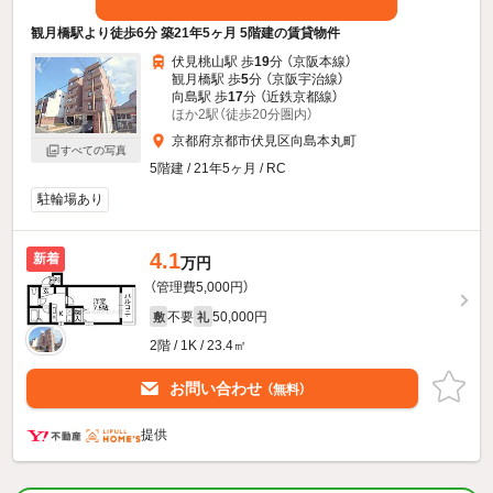
観月橋駅より徒歩6分 築21年5ヶ月 5階建の賃貸物件
伏見桃山駅 歩
19
分 （京阪本線）
観月橋駅 歩
5
分 （京阪宇治線）
向島駅 歩
17
分 （近鉄京都線）
ほか2駅（徒歩20分圏内）
京都府京都市伏見区向島本丸町
すべての写真
5階建 / 21年5ヶ月 / RC
駐輪場あり
4.1
新着
万円
（管理費5,000円）
不要
50,000円
敷
礼
2階 / 1K / 23.4㎡
お問い合わせ
（無料）
提供