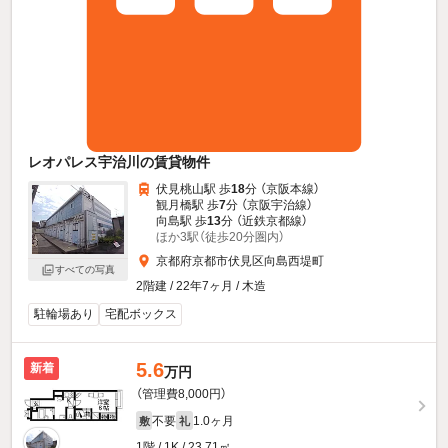
レオパレス宇治川の賃貸物件
伏見桃山駅 歩
18
分 （京阪本線）
観月橋駅 歩
7
分 （京阪宇治線）
向島駅 歩
13
分 （近鉄京都線）
ほか3駅（徒歩20分圏内）
京都府京都市伏見区向島西堤町
すべての写真
2階建 / 22年7ヶ月 / 木造
駐輪場あり
宅配ボックス
5.6
新着
万円
（管理費8,000円）
不要
1.0ヶ月
敷
礼
1階 / 1K / 23.71㎡