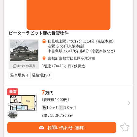
ピーターラビット淀の賃貸物件
伏見桃山駅 バス
17
分 歩
14
分 （京阪本線）
淀駅 歩
5
分 （京阪本線）
中書島駅 バス
19
分 歩
8
分 （京阪本線
など
）
京都府京都市伏見区淀木津町
3階建 / 7年11ヶ月 / 鉄骨造
すべての写真
駐車場あり
駐輪場あり
7
新着
万円
（管理費4,000円）
1.0ヶ月
1.0ヶ月
敷
礼
3階 / 1LDK / 36.8㎡
お問い合わせ
（無料）