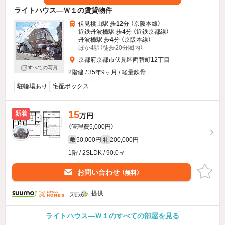
ライトハウス—Ｗ１の賃貸物件
伏見桃山駅 歩
12
分 （京阪本線）
近鉄丹波橋駅 歩
4
分 （近鉄京都線）
丹波橋駅 歩
4
分 （京阪本線）
ほか4駅（徒歩20分圏内）
京都府京都市伏見区両替町12丁目
すべての写真
2階建 / 35年9ヶ月 / 軽量鉄骨
駐輪場あり
宅配ボックス
15
新着
万円
（管理費5,000円）
50,000円
200,000円
敷
礼
1階 / 2SLDK / 90.0㎡
お問い合わせ
（無料）
提供
ライトハウス—Ｗ１のすべての部屋を見る