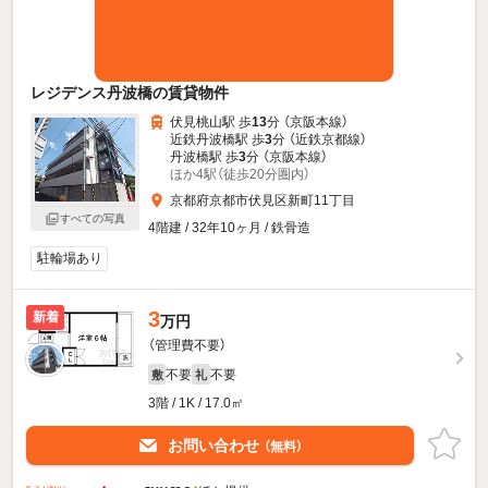
レジデンス丹波橋の賃貸物件
伏見桃山駅 歩
13
分 （京阪本線）
近鉄丹波橋駅 歩
3
分 （近鉄京都線）
丹波橋駅 歩
3
分 （京阪本線）
ほか4駅（徒歩20分圏内）
京都府京都市伏見区新町11丁目
すべての写真
4階建 / 32年10ヶ月 / 鉄骨造
駐輪場あり
3
新着
万円
（管理費不要）
不要
不要
敷
礼
3階 / 1K / 17.0㎡
お問い合わせ
（無料）