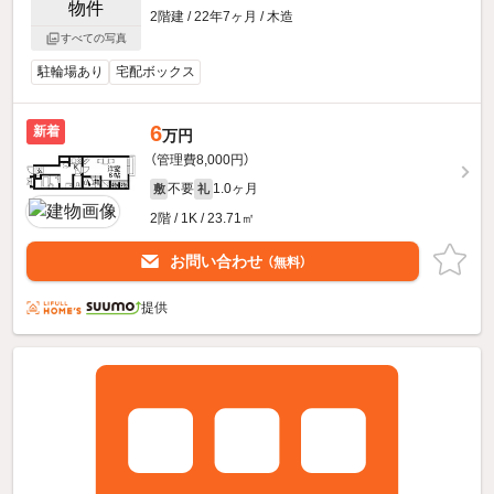
2階建 / 22年7ヶ月 / 木造
すべての写真
駐輪場あり
宅配ボックス
6
新着
万円
（管理費8,000円）
不要
1.0ヶ月
敷
礼
2階 / 1K / 23.71㎡
お問い合わせ
（無料）
提供