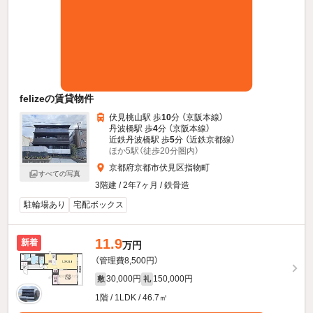
felizeの賃貸物件
伏見桃山駅 歩
10
分 （京阪本線）
丹波橋駅 歩
4
分 （京阪本線）
近鉄丹波橋駅 歩
5
分 （近鉄京都線）
ほか5駅（徒歩20分圏内）
京都府京都市伏見区指物町
すべての写真
3階建 / 2年7ヶ月 / 鉄骨造
駐輪場あり
宅配ボックス
11.9
新着
万円
（管理費8,500円）
30,000円
150,000円
敷
礼
1階 / 1LDK / 46.7㎡