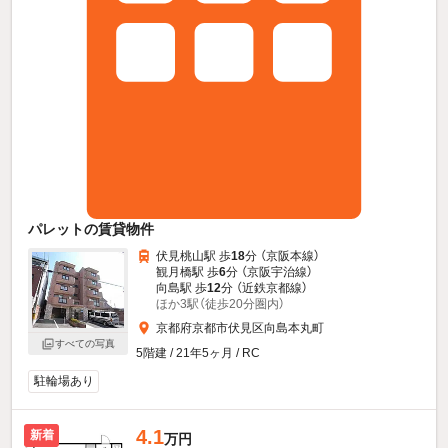
パレットの賃貸物件
伏見桃山駅 歩
18
分 （京阪本線）
観月橋駅 歩
6
分 （京阪宇治線）
向島駅 歩
12
分 （近鉄京都線）
ほか3駅（徒歩20分圏内）
京都府京都市伏見区向島本丸町
すべての写真
5階建 / 21年5ヶ月 / RC
駐輪場あり
4.1
新着
万円