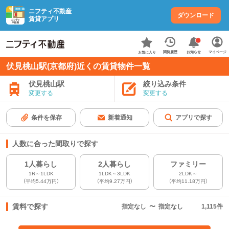
ニフティ不動産
ダウンロード
賃貸アプリ
お知らせ
閲覧履歴
マイページ
お気に入り
伏見桃山駅(京都府)近くの賃貸物件一覧
伏見桃山駅
絞り込み条件
変更する
変更する
条件を保存
新着通知
アプリで探す
人数に合った間取りで探す
1人暮らし
2人暮らし
ファミリー
1R～1LDK
1LDK～3LDK
2LDK～
（平均5.44万円）
（平均9.27万円）
（平均11.18万円）
賃料で探す
指定なし
〜
指定なし
1,115
件