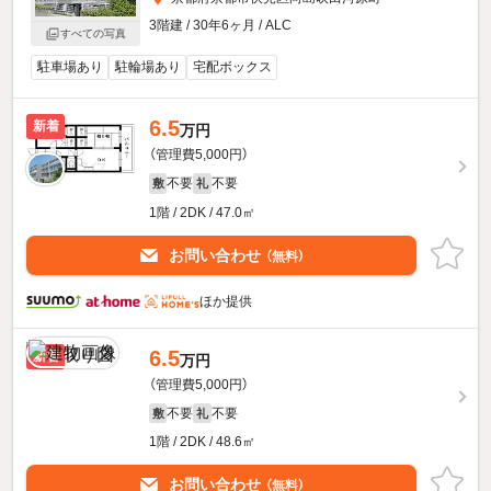
3階建 / 30年6ヶ月 / ALC
すべての写真
駐車場あり
駐輪場あり
宅配ボックス
6.5
新着
万円
（管理費5,000円）
不要
不要
敷
礼
1階 / 2DK / 47.0㎡
お問い合わせ
（無料）
ほか提供
6.5
新着
万円
（管理費5,000円）
不要
不要
敷
礼
1階 / 2DK / 48.6㎡
お問い合わせ
（無料）