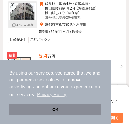
伏見桃山駅 歩
1
分 （京阪本線）
桃山御陵前駅 歩
2
分 （近鉄京都線）
桃山駅 歩
7
分 （奈良線）
ほか4駅（徒歩20分圏内）
京都府京都市伏見区魚屋町
すべての写真
5階建 / 35年11ヶ月 / 鉄骨造
駐輪場あり
宅配ボックス
5.4
新着
万円
（管理費5,000円）
50,000円
50,000円
敷
礼
By using our services, you agree that we and
4階 / 1K / 20.8㎡
our
partners
use cookies to improve
advertising and enhance your experience on
お問い合わせ
（無料）
アプリに切り替えて、サクサクお部屋探し
our services.
Privacy Policy
会員登録なしですぐ使える。マップ検索やお気に入り保存など、
ほか提供
アプリ限定の便利な機能が使えます！
OK
セゾン桃山のすべての部屋を見る
Web版で続行
アプリを開く
駅・沿線を変更
絞り込み条件を変更