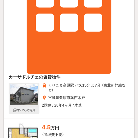
カーサドルチェの賃貸物件
くりこま高原駅 バス
15
分 歩
7
分 （東北新幹線
な
ど
）
宮城県栗原市築館木戸
2階建 / 28年4ヶ月 / 木造
すべての写真
4.5
万円
（管理費不要）