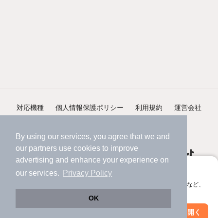
対応機種
個人情報保護ポリシー
利用規約
運営会社
ヘルプ・お問い合わせ
採用情報
By using our services, you agree that we and
our
partners
use cookies to improve
advertising and enhance your experience on
アプリに切り替えて、サクサクお部屋探し
our services.
Privacy Policy
会員登録なしですぐ使える。マップ検索やお気に入り保存など、
©NIFTY Lifestyle Co., Ltd.
アプリ限定の便利な機能が使えます！
OK
Web版で続行
アプリを開く
市区町村を変更
絞り込み条件を変更