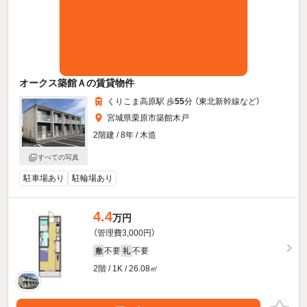
オークス築館Ａの賃貸物件
くりこま高原駅 歩
55
分 （東北新幹線
など
）
宮城県栗原市築館木戸
2階建 / 8年 / 木造
すべての写真
駐車場あり
駐輪場あり
4.4
万円
（管理費3,000円）
不要
不要
敷
礼
2階 / 1K / 26.08㎡