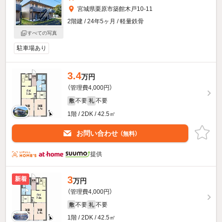
宮城県栗原市築館木戸10-11
2階建 / 24年5ヶ月 / 軽量鉄骨
すべての写真
駐車場あり
3.4
万円
（管理費4,000円）
不要
不要
敷
礼
1階 / 2DK / 42.5㎡
お問い合わせ
（無料）
提供
3
新着
万円
（管理費4,000円）
不要
不要
敷
礼
1階 / 2DK / 42.5㎡