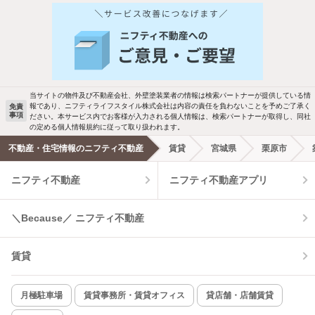
他の人はこんな条件で絞り込んでいます！
人気のこだわり条件
バス・トイレ別
2階以上
駐車場あり
ペット相談
当サイトの物件及び不動産会社、外壁塗装業者の情報は検索パートナーが提供している情
報であり、ニフティライフスタイル株式会社は内容の責任を負わないことを予めご了承く
免責
事項
ださい。本サービス内でお客様が入力される個人情報は、検索パートナーが取得し、同社
洗濯機置場あり
独立洗面台
の定める個人情報規約に従って取り扱われます。
不動産・住宅情報のニフティ不動産
賃貸
宮城県
栗原市
エアコンあり
都市ガス
ニフティ不動産
ニフティ不動産アプリ
温水洗浄便座
オートロック
＼Because／ ニフティ不動産
コンロ2口以上
追焚き機能
賃貸
TV付インターホン
角部屋
新着のみ
インターネット無料
月極駐車場
賃貸事務所・賃貸オフィス
貸店舗・店舗賃貸