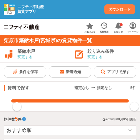
ニフティ不動産
ダウンロード
賃貸アプリ
お知らせ
閲覧履歴
マイページ
お気に入り
栗原市築館木戸(宮城県)の賃貸物件一覧
築館木戸
絞り込み条件
変更する
変更する
条件を保存
新着通知
アプリで探す
賃料で探す
指定なし
〜
指定なし
5
件
指定した賃料で絞り込む
5
物件数
件
2026年08月05日
更新