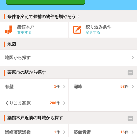
条件を変えて候補の物件を増やそう！
築館木戸
絞り込み条件
変更する
変更する
地図
地図から探す
栗原市の駅から探す
有壁
瀬峰
1
件
58
件
くりこま高原
206
件
築館木戸近隣の町域から探す
瀬峰藤沢瀬嶺
築館青野
1
件
16
件