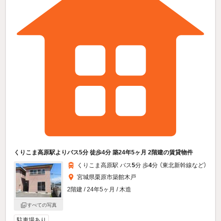
くりこま高原駅よりバス5分 徒歩4分 築24年5ヶ月 2階建の賃貸物件
くりこま高原駅 バス
5
分 歩
4
分 （東北新幹線
など
）
宮城県栗原市築館木戸
2階建 / 24年5ヶ月 / 木造
すべての写真
駐車場あり