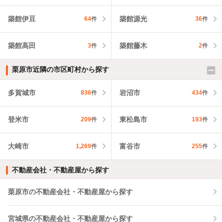
築館伊豆
築館源光
64
件
36
件
築館高田
築館藤木
3
件
2
件
栗原市近隣の市区町村から探す
多賀城市
岩沼市
836
件
434
件
登米市
東松島市
209
件
193
件
大崎市
富谷市
1,269
件
255
件
不動産会社・不動産屋から探す
栗原市の不動産会社・不動産屋から探す
宮城県の不動産会社・不動産屋から探す