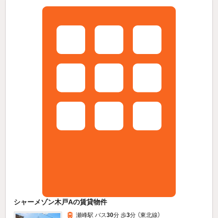
シャーメゾン木戸Aの賃貸物件
瀬峰駅 バス
30
分 歩
3
分 （東北線）