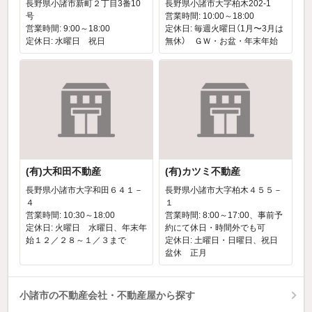
長野県小諸市新町２丁目3番10
長野県小諸市大字柏木202-1
号
営業時間: 10:00～18:00
営業時間: 9:00～18:00
定休日: 毎週火曜日（1月〜3月は
定休日: 水曜日 祝日
無休） ＧＷ・お盆・年末年始
(有)大和田不動産
(有)カツミ不動産
長野県小諸市大字和田６４１－
長野県小諸市大字柏木４５５－
４
１
営業時間: 10:30～18:00
営業時間: 8:00～17:00、事前予
定休日: 火曜日 水曜日、年末年
約にて休日・時間外でも可
始１２／２８～１／３まで
定休日: 土曜日・日曜日、祝日
盆休 正月
小諸市の不動産会社・不動産屋から探す