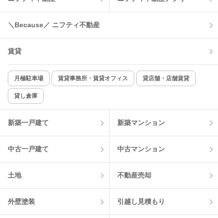
コンロ2口以上
追焚き機能
＼Because／ ニフティ不動産
TV付インターホン
角部屋
賃貸
新着のみ
インターネット無料
月極駐車場
賃貸事務所・賃貸オフィス
貸店舗・店舗賃貸
貸し倉庫
該当件数:
物件一覧に反映
0
件
新築一戸建て
新築マンション
中古一戸建て
中古マンション
土地
不動産売却
外壁塗装
引越し見積もり