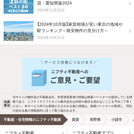
貸・愛知県版2024
2024年11月15日
【2024年10月版】家賃相場が安い東京の地域や
駅ランキング～格安物件の見分け方～
2024年10月21日
他の人はこんな条件で絞り込んでいます！
人気のこだわり条件
バス・トイレ別
2階以上
駐車場あり
ペット相談
当サイトの物件及び不動産会社、外壁塗装業者の情報は検索パートナーが提供している情
報であり、ニフティライフスタイル株式会社は内容の責任を負わないことを予めご了承く
免責
洗濯機置場あり
独立洗面台
事項
ださい。本サービス内でお客様が入力される個人情報は、検索パートナーが取得し、同社
の定める個人情報規約に従って取り扱われます。
エアコンあり
都市ガス
不動産・住宅情報のニフティ不動産
賃貸
長野県
小諸市
ニフティ不動産
ニフティ不動産アプリ
温水洗浄便座
オートロック