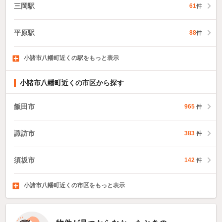
三岡駅
61
件
平原駅
88
件
小諸市八幡町近くの駅をもっと表示
美里駅
東小諸駅
乙女駅
41
62
件
65
件
件
小諸市八幡町近くの市区から探す
飯田市
965
件
諏訪市
383
件
須坂市
142
件
小諸市八幡町近くの市区をもっと表示
伊那市
駒ヶ根市
中野市
422
82
169
件
件
件