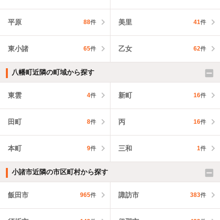
平原
美里
88
件
41
件
東小諸
乙女
65
件
62
件
八幡町近隣の町域から探す
東雲
新町
4
件
16
件
田町
丙
8
件
16
件
本町
三和
9
件
1
件
小諸市近隣の市区町村から探す
飯田市
諏訪市
965
件
383
件