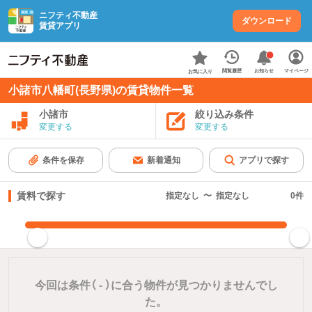
ニフティ不動産
ダウンロード
賃貸アプリ
お知らせ
閲覧履歴
マイページ
お気に入り
小諸市八幡町(長野県)の賃貸物件一覧
小諸市
絞り込み条件
変更する
変更する
条件を保存
新着通知
アプリで探す
賃料で探す
指定なし
〜
指定なし
0
件
指定した賃料で絞り込む
今回は条件（
-
）に合う物件が見つかりませんでし
た。