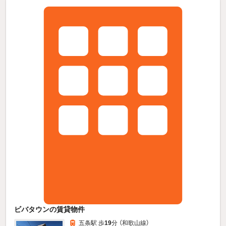
ビバタウンの賃貸物件
五条駅 歩
19
分 （和歌山線）