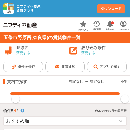
ニフティ不動産
ダウンロード
賃貸アプリ
お知らせ
閲覧履歴
マイページ
お気に入り
五條市野原西(奈良県)の賃貸物件一覧
野原西
絞り込み条件
変更する
変更する
条件を保存
新着通知
アプリで探す
賃料で探す
指定なし
〜
指定なし
4
件
指定した賃料で絞り込む
4
物件数
件
2026年08月04日
更新