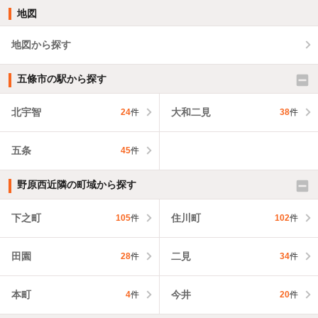
地図
地図から探す
五條市の駅から探す
北宇智
大和二見
24
件
38
件
五条
45
件
野原西近隣の町域から探す
下之町
住川町
105
件
102
件
田園
二見
28
件
34
件
本町
今井
4
件
20
件