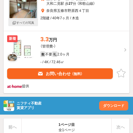
大和二見駅 歩
27
分 （和歌山線）
奈良県五條市野原西４丁目
2階建 / 40年7ヶ月 / 木造
すべての写真
3.3
新着
万円
（管理費-）
不要
2.0ヶ月
敷
礼
- / 4K / 72.46㎡
お問い合わせ
（無料）
提供
ニフティ不動産
ダウンロード
賃貸アプリ
1ページ目
前へ
次へ
全1ページ