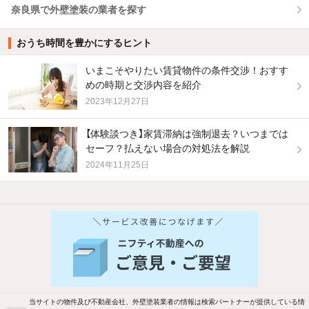
奈良県で外壁塗装の業者を探す
おうち時間を豊かにするヒント
いまこそやりたい賃貸物件の条件交渉！おすす
めの時期と交渉内容を紹介
2023年12月27日
【体験談つき】家賃滞納は強制退去？いつまでは
セーフ？払えない場合の対処法を解説
2024年11月25日
他の人はこんな条件で絞り込んでいます！
人気のこだわり条件
新着物件メール通知
バス・トイレ別
2階以上
ご希望の条件の物件が見つかり次第、メ
駐車場あり
ペット相談
ールでお知らせします
当サイトの物件及び不動産会社、外壁塗装業者の情報は検索パートナーが提供している情