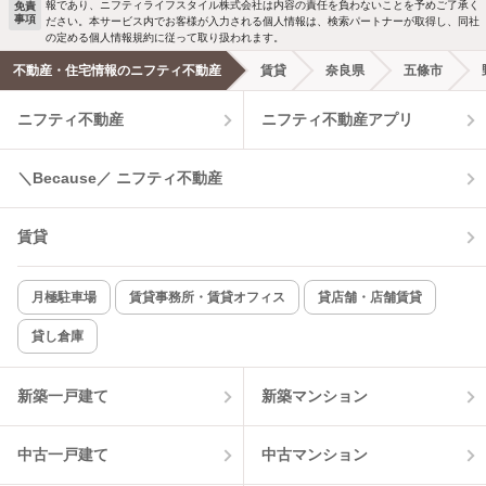
報であり、ニフティライフスタイル株式会社は内容の責任を負わないことを予めご了承く
免責
事項
ださい。本サービス内でお客様が入力される個人情報は、検索パートナーが取得し、同社
洗濯機置場あり
独立洗面台
新着メール通知を受け取る
の定める個人情報規約に従って取り扱われます。
不動産・住宅情報のニフティ不動産
賃貸
奈良県
五條市
エアコンあり
都市ガス
ニフティ不動産
ニフティ不動産アプリ
温水洗浄便座
オートロック
＼Because／ ニフティ不動産
コンロ2口以上
追焚き機能
賃貸
TV付インターホン
角部屋
新着のみ
インターネット無料
月極駐車場
賃貸事務所・賃貸オフィス
貸店舗・店舗賃貸
貸し倉庫
該当件数:
物件一覧に反映
4
件
新築一戸建て
新築マンション
中古一戸建て
中古マンション