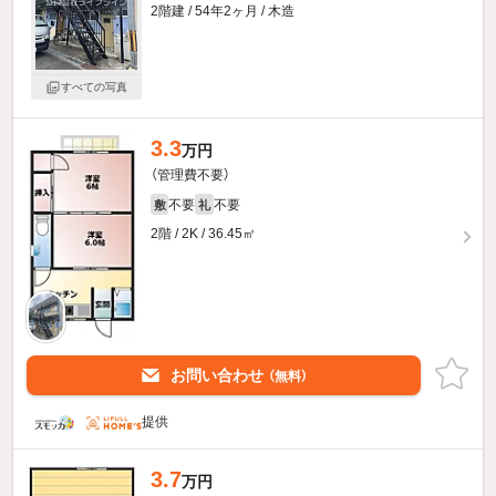
2階建 / 54年2ヶ月 / 木造
すべての写真
3.3
万円
（管理費不要）
不要
不要
敷
礼
2階 / 2K / 36.45㎡
お問い合わせ
（無料）
提供
3.7
万円