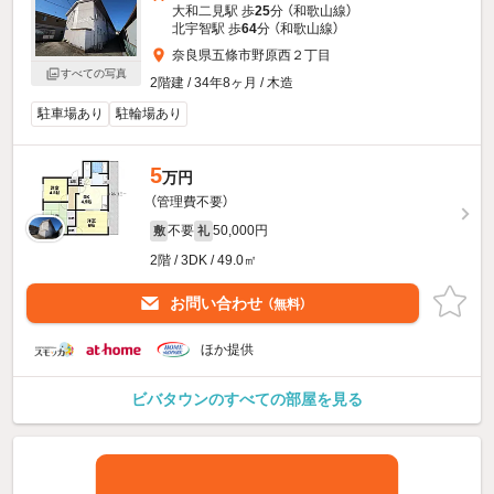
大和二見駅 歩
25
分 （和歌山線）
北宇智駅 歩
64
分 （和歌山線）
奈良県五條市野原西２丁目
すべての写真
2階建 / 34年8ヶ月 / 木造
駐車場あり
駐輪場あり
5
万円
（管理費不要）
不要
50,000円
敷
礼
2階 / 3DK / 49.0㎡
お問い合わせ
（無料）
ほか提供
ビバタウンのすべての部屋を見る