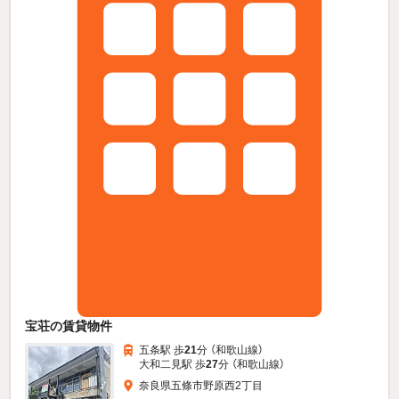
宝荘の賃貸物件
五条駅 歩
21
分 （和歌山線）
大和二見駅 歩
27
分 （和歌山線）
奈良県五條市野原西2丁目