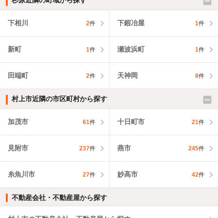
杉原近隣の町域から探す
下相川
下鍜冶屋
2
件
1
件
新町
瀬波浜町
1
件
1
件
田端町
天神岡
2
件
8
件
村上市近隣の市区町村から探す
加茂市
十日町市
61
件
21
件
見附市
燕市
237
件
245
件
糸魚川市
妙高市
27
件
42
件
不動産会社・不動産屋から探す