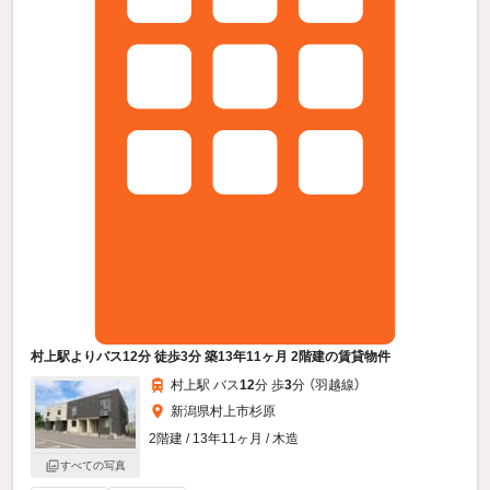
村上駅よりバス12分 徒歩3分 築13年11ヶ月 2階建の賃貸物件
村上駅 バス
12
分 歩
3
分 （羽越線）
新潟県村上市杉原
2階建 / 13年11ヶ月 / 木造
すべての写真