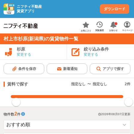
ニフティ不動産
ダウンロード
賃貸アプリ
お知らせ
閲覧履歴
マイページ
お気に入り
村上市杉原(新潟県)の賃貸物件一覧
杉原
絞り込み条件
変更する
変更する
条件を保存
新着通知
アプリで探す
賃料で探す
指定なし
〜
指定なし
2
件
指定した賃料で絞り込む
2
物件数
件
2026年08月07日
更新