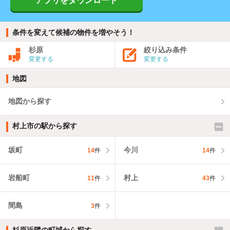
アプリをダウンロード
条件を変えて候補の物件を増やそう！
杉原
絞り込み条件
変更する
変更する
地図
地図から探す
村上市の駅から探す
坂町
今川
14
件
14
件
岩船町
村上
11
件
43
件
間島
3
件