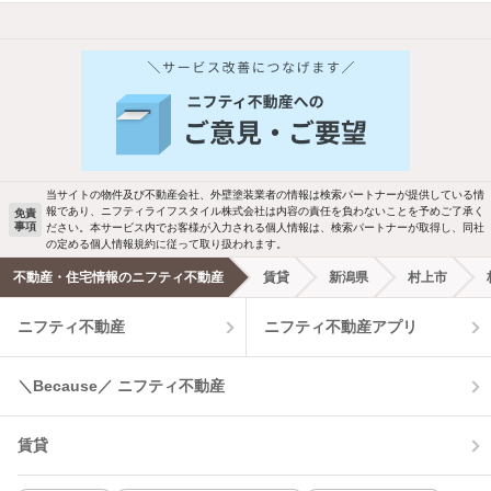
他の人はこんな条件で絞り込んでいます！
人気のこだわり条件
バス・トイレ別
2階以上
駐車場あり
ペット相談
当サイトの物件及び不動産会社、外壁塗装業者の情報は検索パートナーが提供している情
報であり、ニフティライフスタイル株式会社は内容の責任を負わないことを予めご了承く
免責
事項
ださい。本サービス内でお客様が入力される個人情報は、検索パートナーが取得し、同社
洗濯機置場あり
独立洗面台
の定める個人情報規約に従って取り扱われます。
不動産・住宅情報のニフティ不動産
賃貸
新潟県
村上市
エアコンあり
都市ガス
ニフティ不動産
ニフティ不動産アプリ
温水洗浄便座
オートロック
＼Because／ ニフティ不動産
コンロ2口以上
追焚き機能
賃貸
TV付インターホン
角部屋