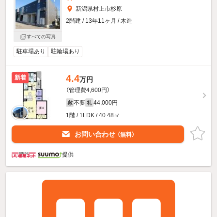
新潟県村上市杉原
2階建 / 13年11ヶ月 / 木造
すべての写真
駐車場あり
駐輪場あり
4.4
新着
万円
（管理費4,600円）
不要
44,000円
敷
礼
1階 / 1LDK / 40.48㎡
お問い合わせ
（無料）
提供