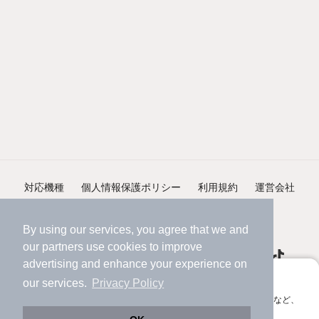
対応機種
個人情報保護ポリシー
利用規約
運営会社
ヘルプ・お問い合わせ
採用情報
By using our services, you agree that we and
our
partners
use cookies to improve
advertising and enhance your experience on
アプリに切り替えて、サクサクお部屋探し
our services.
Privacy Policy
会員登録なしですぐ使える。マップ検索やお気に入り保存など、
©NIFTY Lifestyle Co., Ltd.
アプリ限定の便利な機能が使えます！