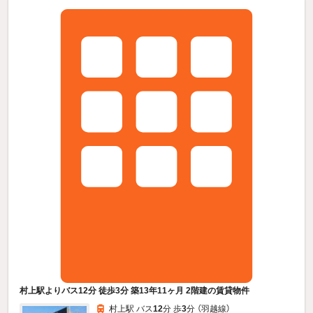
村上駅よりバス12分 徒歩3分 築13年11ヶ月 2階建の賃貸物件
村上駅 バス
12
分 歩
3
分 （羽越線）