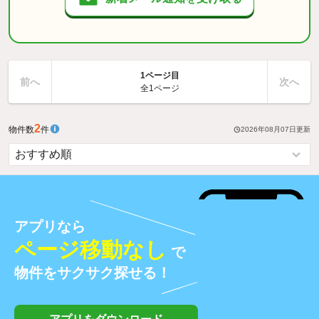
1ページ目
前へ
次へ
全1ページ
2
物件数
件
2026年08月07日
更新
アプリなら
ページ移動なし
で
物件をサクサク探せる！