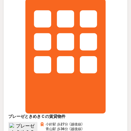
プレーゼときめきＣの賃貸物件
小針駅 歩
27
分 （越後線）
青山駅 歩
36
分 （越後線）