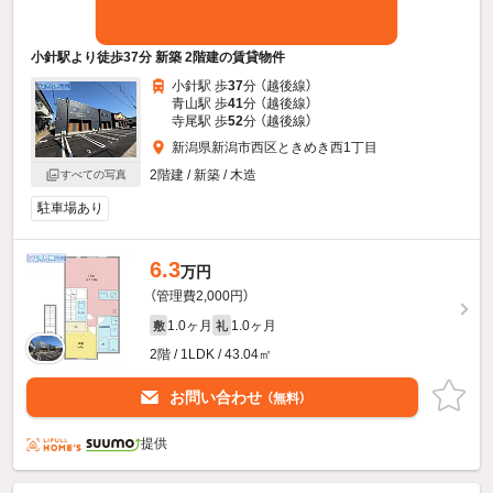
小針駅より徒歩37分 新築 2階建の賃貸物件
小針駅 歩
37
分 （越後線）
青山駅 歩
41
分 （越後線）
寺尾駅 歩
52
分 （越後線）
新潟県新潟市西区ときめき西1丁目
2階建 / 新築 / 木造
すべての写真
駐車場あり
6.3
万円
（管理費2,000円）
1.0ヶ月
1.0ヶ月
敷
礼
2階 / 1LDK / 43.04㎡
お問い合わせ
（無料）
提供