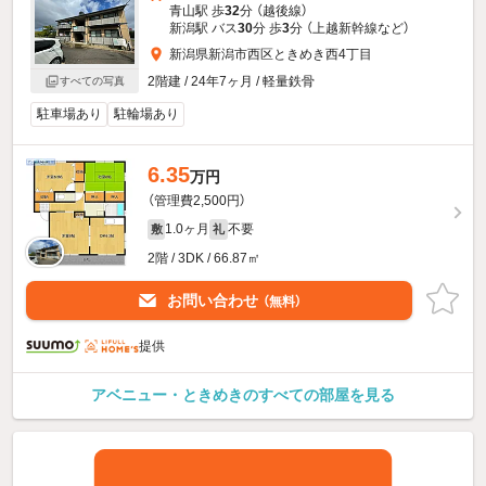
青山駅 歩
32
分 （越後線）
新潟駅 バス
30
分 歩
3
分 （上越新幹線
など
）
新潟県新潟市西区ときめき西4丁目
2階建 / 24年7ヶ月 / 軽量鉄骨
すべての写真
駐車場あり
駐輪場あり
6.35
万円
（管理費2,500円）
1.0ヶ月
不要
敷
礼
2階 / 3DK / 66.87㎡
お問い合わせ
（無料）
提供
アベニュー・ときめきのすべての部屋を見る