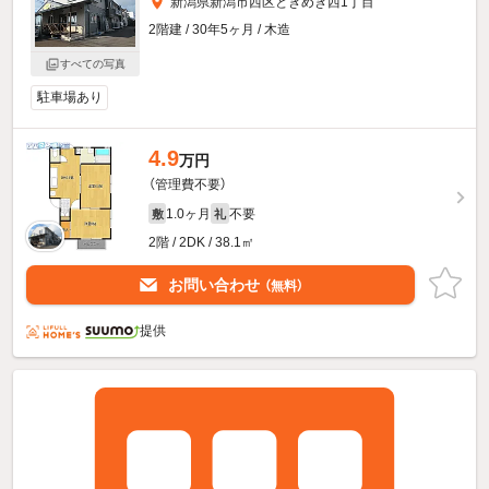
新潟県新潟市西区ときめき西1丁目
2階建 / 30年5ヶ月 / 木造
すべての写真
駐車場あり
4.9
万円
（管理費不要）
1.0ヶ月
不要
敷
礼
2階 / 2DK / 38.1㎡
お問い合わせ
（無料）
提供