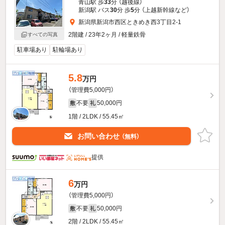
青山駅 歩
33
分 （越後線）
新潟駅 バス
30
分 歩
5
分 （上越新幹線
など
）
新潟県新潟市西区ときめき西3丁目2-1
2階建 / 23年2ヶ月 / 軽量鉄骨
すべての写真
駐車場あり
駐輪場あり
5.8
万円
（管理費5,000円）
不要
50,000円
敷
礼
1階 / 2LDK / 55.45㎡
お問い合わせ
（無料）
提供
6
万円
（管理費5,000円）
不要
50,000円
敷
礼
2階 / 2LDK / 55.45㎡