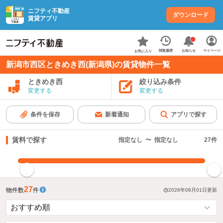
ニフティ不動産
ダウンロード
賃貸アプリ
お知らせ
閲覧履歴
マイページ
お気に入り
新潟市西区ときめき西(新潟県)の賃貸物件一覧
ときめき西
絞り込み条件
変更する
変更する
条件を保存
新着通知
アプリで探す
賃料で探す
指定なし
〜
指定なし
27
件
指定した賃料で絞り込む
27
物件数
件
2026年08月01日
更新