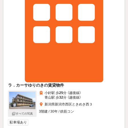
ラ．カーサゆりのきの賃貸物件
小針駅 歩
25
分 （越後線）
青山駅 歩
32
分 （越後線）
新潟県新潟市西区ときめき西３
3階建 / 30年 / 鉄筋コン
すべての写真
駐車場あり