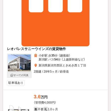
レオパレスサニーウインズの賃貸物件
小針駅 歩
35
分 （越後線）
新潟駅 バス
54
分 （上越新幹線
など
）
新潟県新潟市西区ときめき西１丁目
2階建 / 28年5ヶ月 / 鉄骨造
すべての写真
駐車場あり
3.6
万円
（管理費4,000円）
不要
1.0ヶ月
敷
礼