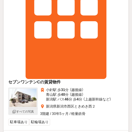
セブンワンテンCの賃貸物件
小針駅 歩
31
分 （越後線）
青山駅 歩
40
分 （越後線）
新潟駅 バス
46
分 歩
4
分 （上越新幹線
など
）
新潟県新潟市西区ときめき西２
すべての写真
3階建 / 30年5ヶ月 / 軽量鉄骨
駐車場あり
駐輪場あり