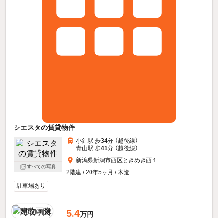
シエスタの賃貸物件
小針駅 歩
34
分 （越後線）
青山駅 歩
41
分 （越後線）
新潟県新潟市西区ときめき西１
すべての写真
2階建 / 20年5ヶ月 / 木造
駐車場あり
5.4
万円