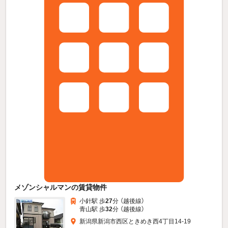
メゾンシャルマンの賃貸物件
小針駅 歩
27
分 （越後線）
青山駅 歩
32
分 （越後線）
新潟県新潟市西区ときめき西4丁目14-19