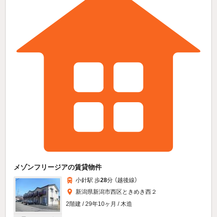
メゾンフリージアの賃貸物件
小針駅 歩
28
分 （越後線）
新潟県新潟市西区ときめき西２
2階建 / 29年10ヶ月 / 木造