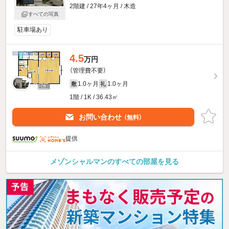
2階建 / 27年4ヶ月 / 木造
すべての写真
駐車場あり
4.5
万円
（管理費不要）
1.0ヶ月
1.0ヶ月
敷
礼
1階 / 1K / 36.43㎡
お問い合わせ
（無料）
提供
メゾンシャルマンのすべての部屋を見る