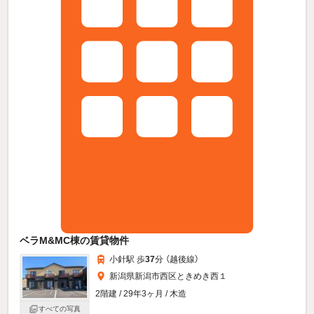
ベラM&MC棟の賃貸物件
小針駅 歩
37
分 （越後線）
新潟県新潟市西区ときめき西１
2階建 / 29年3ヶ月 / 木造
すべての写真