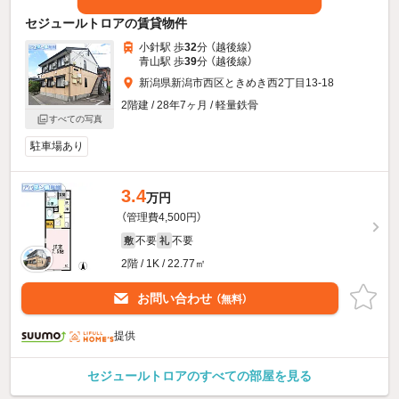
セジュールトロアの賃貸物件
小針駅 歩
32
分 （越後線）
青山駅 歩
39
分 （越後線）
新潟県新潟市西区ときめき西2丁目13-18
2階建 / 28年7ヶ月 / 軽量鉄骨
すべての写真
駐車場あり
3.4
万円
（管理費4,500円）
不要
不要
敷
礼
2階 / 1K / 22.77㎡
お問い合わせ
（無料）
提供
セジュールトロアのすべての部屋を見る