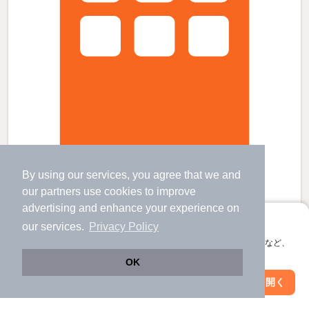
ぴえ・ど・しゃとんの賃貸物件
By using our services, you agree that we and
our
partners
use cookies to improve
新潟県新潟市西区ときめき西１
advertising and enhance your experience on
2階建 / 30年6ヶ月 / 木造
アプリに切り替えて、サクサクお部屋探し
our services.
Privacy Policy
すべての写真
会員登録なしですぐ使える。マップ検索やお気に入り保存など、
駐車場あり
アプリ限定の便利な機能が使えます！
OK
Web版で続行
アプリを開く
市区町村を変更
絞り込み条件を変更
5
万円
（管理費不要）