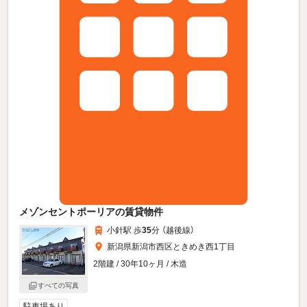
メゾンセントポーリアの賃貸物件
小針駅 歩
35
分 （越後線）
新潟県新潟市西区ときめき西1丁目
2階建 / 30年10ヶ月 / 木造
すべての写真
駐車場あり