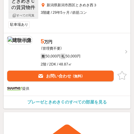
新潟県新潟市西区ときめき西３
3階建 / 29年5ヶ月 / 鉄筋コン
すべての写真
駐車場あり
5
万円
（管理費不要）
50,000円
50,000円
敷
礼
2階 / 2DK / 48.87㎡
お問い合わせ
（無料）
提供
プレーゼときめきＣのすべての部屋を見る