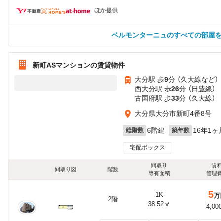
ほか提供
ベルモンターニュのすべての部屋
新町ASマンションの賃貸物件
大分駅 歩
9
分 （久大線
など
）
西大分駅 歩
26
分 （日豊線）
古国府駅 歩
33
分 （久大線）
大分県大分市新町4番8号
6階建
16年1ヶ
総階数
築年数
宅配ボックス
間取り
賃
間取り図
階数
専有面積
管理
5
1K
万
2階
38.52㎡
4,00