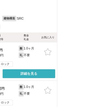
月
SRC
建物構造
料
敷金
お気に入り
費等
礼金
1.0ヶ月
敷
円
不要
0円
礼
トロック
詳細を見る
1.0ヶ月
敷
万円
不要
0円
礼
トロック