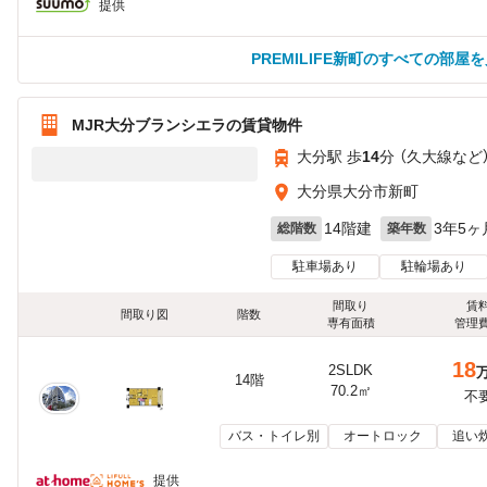
提供
PREMILIFE新町のすべての部屋
MJR大分ブランシエラの賃貸物件
大分駅 歩
14
分 （久大線
など
大分県大分市新町
14階建
3年5ヶ
総階数
築年数
駐車場あり
駐輪場あり
間取り
賃
間取り図
階数
専有面積
管理
18
2SLDK
14階
70.2㎡
不
バス・トイレ別
オートロック
追い
提供