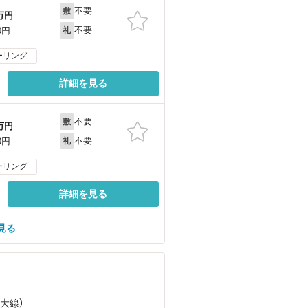
不要
敷
万円
不要
0円
礼
ーリング
詳細を見る
不要
敷
万円
不要
0円
礼
ーリング
詳細を見る
見る
）
久大線）