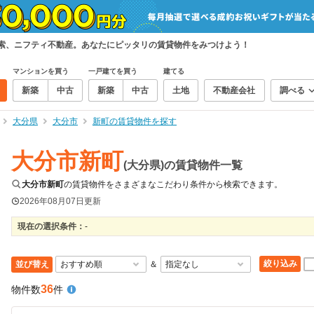
検索、ニフティ不動産。あなたにピッタリの賃貸物件をみつけよう！
マンションを買う
一戸建てを買う
建てる
新築
中古
新築
中古
土地
不動産会社
調べる
大分県
大分市
新町の賃貸物件を探す
大分市新町
(大分県)の賃貸物件一覧
大分市新町
の賃貸物件をさまざまなこだわり条件から検索できます。
2026年08月07日
更新
現在の選択条件：
-
絞り込み
並び替え
＆
36
物件数
件