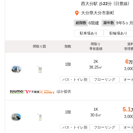
西大分駅 歩
22
分 （日豊線）
大分県大分市新町
6階建
9年5ヶ
総階数
築年数
駐車場あり
駐輪場あり
間取り
賃
間取り図
階数
専有面積
管理
6
2K
万
1階
38.25㎡
3,00
バス・トイレ別
フローリング
オー
ほか提供
5.1
1K
1階
30.6㎡
3,00
バス・トイレ別
フローリング
オー