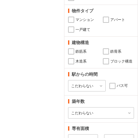
物件タイプ
マンション
アパート
一戸建て
建物構造
鉄筋系
鉄骨系
木造系
ブロック構造
駅からの時間
バス可
築年数
専有面積