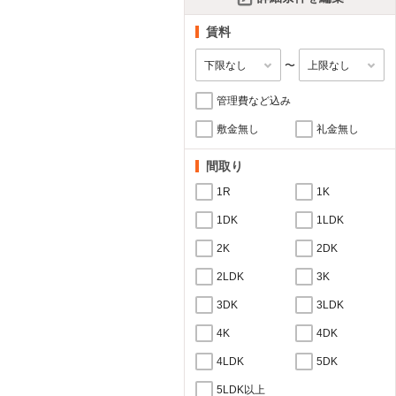
賃料
〜
管理費など込み
敷金無し
礼金無し
間取り
1R
1K
1DK
1LDK
2K
2DK
2LDK
3K
3DK
3LDK
4K
4DK
4LDK
5DK
5LDK以上