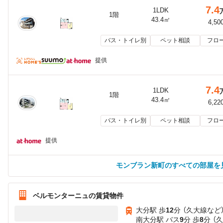
7.4
1LDK
1階
43.4㎡
4,50
バス・トイレ別
ペット相談
フロ
提供
7.4
1LDK
1階
43.4㎡
6,22
バス・トイレ別
ペット相談
フロ
提供
モンブラン新町のすべての部屋を
ベルモンターニュの賃貸物件
大分駅 歩
12
分 （久大線
など
南大分駅 バス
9
分 歩
8
分 （