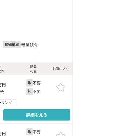
月
軽量鉄骨
建物構造
料
敷金
お気に入り
費等
礼金
不要
敷
万円
不要
0円
礼
ーリング
詳細を見る
不要
敷
万円