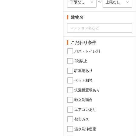
〜
建物名
こだわり条件
バス・トイレ別
2階以上
駐車場あり
ペット相談
洗濯機置場あり
独立洗面台
エアコンあり
都市ガス
温水洗浄便座