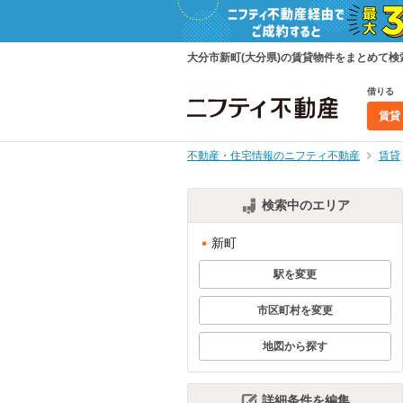
大分市新町(大分県)の賃貸物件をまとめて
借りる
賃貸
不動産・住宅情報のニフティ不動産
賃貸
検索中のエリア
新町
駅を変更
市区町村を変更
地図から探す
詳細条件を編集