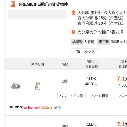
PREMILIFE新町の賃貸物件
大分駅 歩
9
分 （久大線
など
）
西大分駅 歩
25
分 （日豊線）
古国府駅 歩
30
分 （久大線）
大分県大分市新町7番21号
3階建
3年5ヶ
総階数
築年数
宅配ボックス
間取り
賃
間取り図
階数
専有面積
管理
7.1
1LDK
1階
40.26㎡
4,50
バス・トイレ別
ペット相談
フロ
提供
7.1
1LDK
2階