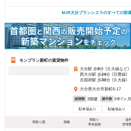
MJR大分ブランシエラのすべての部
モンブラン新町の賃貸物件
大分駅 歩
9
分 （久大線
など
）
西大分駅 歩
24
分 （日豊線）
古国府駅 歩
30
分 （久大線）
大分県大分市新町6-17
3階建
5年7ヶ
総階数
築年数
駐車場あり
駐輪場あり
間取り
賃
間取り図
階数
専有面積
管理