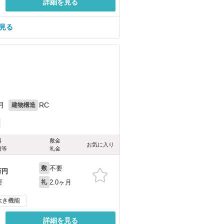
詳細を見る
を見る
）
月
RC
建物構造
料
敷金
お気に入り
費等
礼金
不要
敷
万円
2.0ヶ月
要
礼
炊き機能
詳細を見る