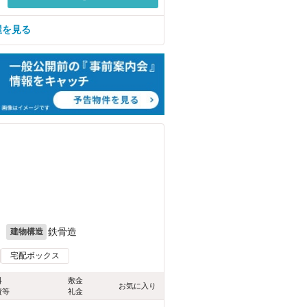
屋を見る
月
鉄骨造
建物構造
宅配ボックス
料
敷金
お気に入り
費等
礼金