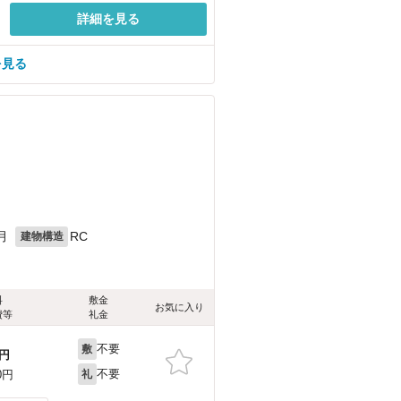
詳細を見る
を見る
月
RC
建物構造
料
敷金
お気に入り
費等
礼金
不要
敷
円
不要
0円
礼