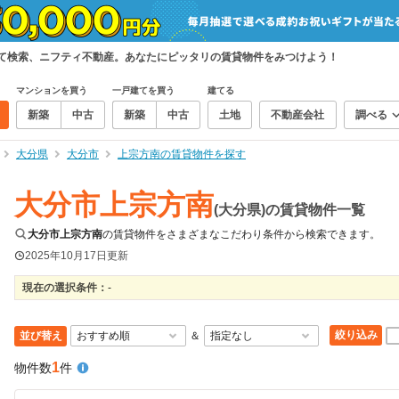
めて検索、ニフティ不動産。あなたにピッタリの賃貸物件をみつけよう！
マンションを買う
一戸建てを買う
建てる
新築
中古
新築
中古
土地
不動産会社
調べる
大分県
大分市
上宗方南の賃貸物件を探す
大分市上宗方南
(大分県)の賃貸物件一覧
大分市上宗方南
の賃貸物件をさまざまなこだわり条件から検索できます。
2025年10月17日
更新
現在の選択条件：
-
絞り込み
並び替え
＆
1
物件数
件