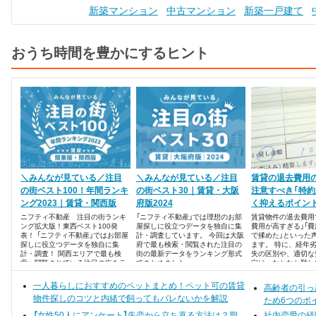
新築マンション
中古マンション
新築一戸建て
おうち時間を豊かにするヒント
＼みんなが見ている／注目
＼みんなが見ている／注目
賃貸の退去費用
の街ベスト100！年間ランキ
の街ベスト30｜賃貸・大阪
注意すべき「特約
ング2023｜賃貸・関西版
府版2024
く抑えるポイン
ニフティ不動産 注目の街ランキ
「ニフティ不動産」では理想のお部
賃貸物件の退去費用
ング拡大版！東西ベスト100発
屋探しに役立つデータを独自に集
費用が高すぎる」「
表！ 「ニフティ不動産」ではお部屋
計・調査しています。 今回は大阪
で揉めた」といった
探しに役立つデータを独自に集
府で最も検索・閲覧された注目の
ます。 特に、経年
計・調査！ 関西エリアで最も検
街の最新データをランキング形式
失の区別や、適切な
索・閲覧されている注目の街をラ
でまとめました。
定は、なかなか難し
ンキング形式でまとめました。
一人暮らしにおすすめのペットまとめ！ペット可の賃貸
高齢者の引っ
物件探しのコツと内緒で飼ってもバレないかを解説
ため6つのポ
【女性50人にアンケート】失恋から立ち直る方法は？期
社内恋愛の経