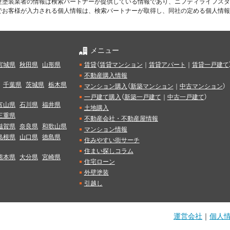
壁塗装業者の情報は検索パートナーが提供している情報であり、ニフティライフスタ
でお客様が入力される個人情報は、検索パートナーが取得し、同社の定める個人情報
メニュー
宮城県
秋田県
山形県
賃貸
（
賃貸マンション
｜
賃貸アパート
｜
賃貸一戸建て
不動産購入情報
千葉県
茨城県
栃木県
マンション購入
（
新築マンション
｜
中古マンション
）
一戸建て購入
（
新築一戸建て
｜
中古一戸建て
）
富山県
石川県
福井県
土地購入
三重県
不動産会社・不動産屋情報
滋賀県
奈良県
和歌山県
マンション情報
島根県
山口県
徳島県
住みやすい街サーチ
住まい探しコラム
熊本県
大分県
宮崎県
住宅ローン
外壁塗装
引越し
運営会社
｜
個人