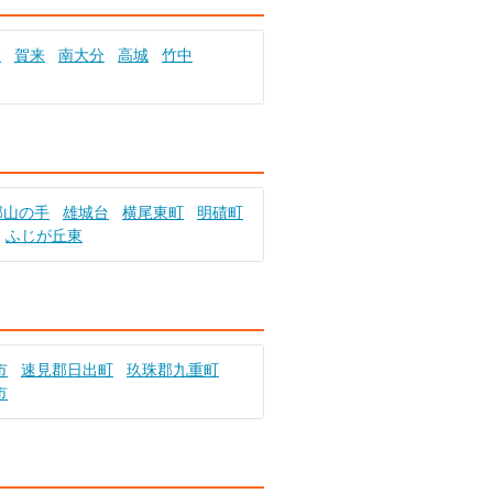
分
賀来
南大分
高城
竹中
郡山の手
雄城台
横尾東町
明磧町
ふじが丘東
市
速見郡日出町
玖珠郡九重町
市