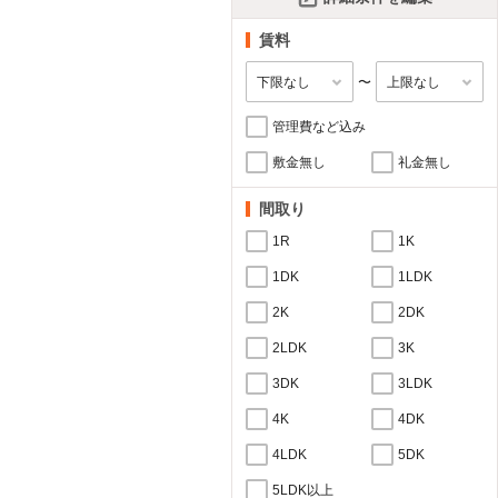
賃料
〜
管理費など込み
敷金無し
礼金無し
間取り
1R
1K
1DK
1LDK
2K
2DK
2LDK
3K
3DK
3LDK
4K
4DK
4LDK
5DK
5LDK以上