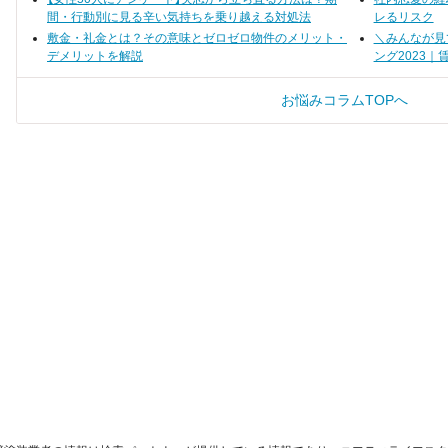
間・行動別に見る辛い気持ちを乗り越える対処法
レるリスク
敷金・礼金とは？その意味とゼロゼロ物件のメリット・
＼みんなが見
デメリットを解説
ング2023｜
お悩みコラムTOPへ