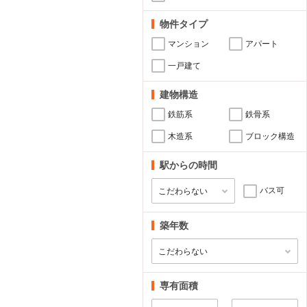
物件タイプ
マンション
アパート
一戸建て
建物構造
鉄筋系
鉄骨系
木造系
ブロック構造
駅からの時間
バス可
築年数
専有面積