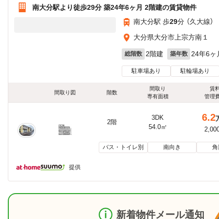
南大分駅より徒歩29分 築24年6ヶ月 2階建の賃貸物件
南大分駅 歩
29
分 （久大線）
大分県大分市上宗方南１
2階建
24年6ヶ
総階数
築年数
駐車場あり
駐輪場あり
間取り
賃
間取り図
階数
専有面積
管理
6.2
3DK
2階
54.0㎡
2,00
バス・トイレ別
南向き
角
提供
新着物件メール通知