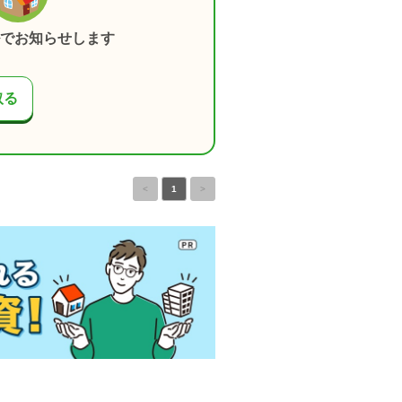
でお知らせします
取る
<
1
>