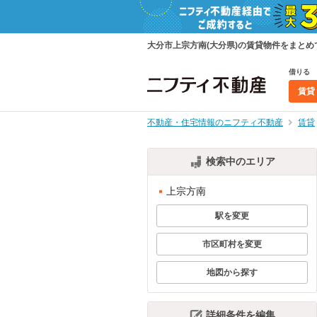
大分市上宗方南(大分県)の賃貸物件をまと
借りる
賃貸
不動産・住宅情報のニフティ不動産
賃貸
検索中のエリア
上宗方南
駅を変更
市区町村を変更
地図から探す
詳細条件を編集