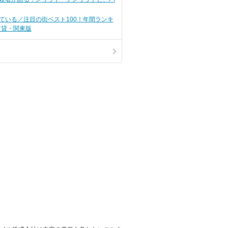
ている／注目の街ベスト100！年間ランキ
賃貸・関東版