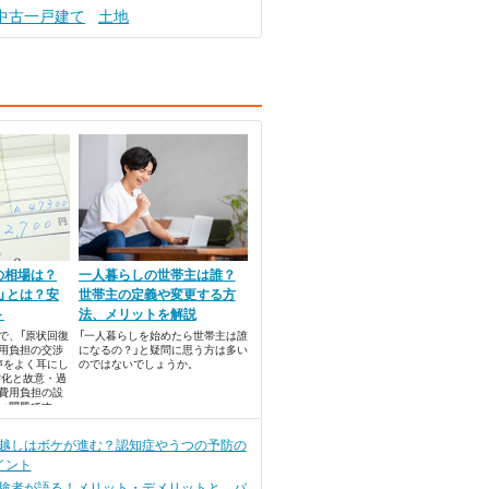
中古一戸建て
土地
の相場は？
一人暮らしの世帯主は誰？
」とは？安
世帯主の定義や変更する方
ト
法、メリットを解説
で、「原状回復
「一人暮らしを始めたら世帯主は誰
費用負担の交渉
になるの？」と疑問に思う方は多い
声をよく耳にし
のではないでしょうか。
劣化と故意・過
費用負担の設
い問題です。
越しはボケが進む？認知症やうつの予防の
イント
験者が語る！メリット・デメリットと、バ