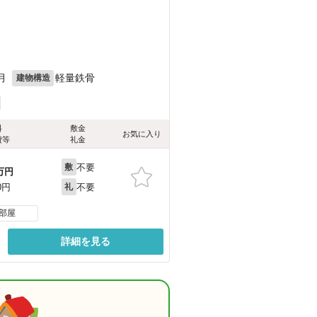
月
軽量鉄骨
建物構造
料
敷金
お気に入り
費等
礼金
不要
敷
万円
不要
0円
礼
部屋
詳細を見る