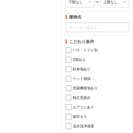
〜
建物名
こだわり条件
バス・トイレ別
2階以上
駐車場あり
ペット相談
洗濯機置場あり
独立洗面台
エアコンあり
都市ガス
温水洗浄便座