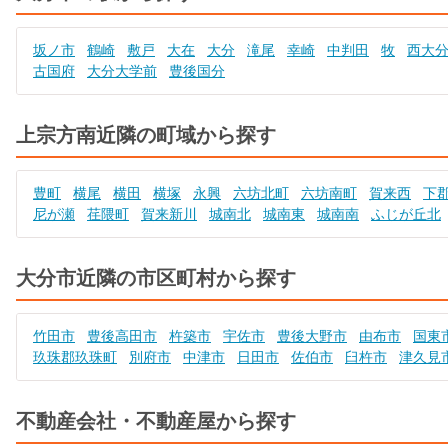
坂ノ市
鶴崎
敷戸
大在
大分
滝尾
幸崎
中判田
牧
西大
古国府
大分大学前
豊後国分
上宗方南近隣の町域から探す
豊町
横尾
横田
横塚
永興
六坊北町
六坊南町
賀来西
下
尼が瀬
荏隈町
賀来新川
城南北
城南東
城南南
ふじが丘北
大分市近隣の市区町村から探す
竹田市
豊後高田市
杵築市
宇佐市
豊後大野市
由布市
国東
玖珠郡玖珠町
別府市
中津市
日田市
佐伯市
臼杵市
津久見
不動産会社・不動産屋から探す