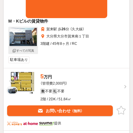
M・Kビルの賃貸物件
賀来駅 歩
26
分 （久大線）
大分県大分市賀来南１丁目
3階建 / 45年8ヶ月 / RC
すべての写真
駐車場あり
5
万円
（管理費2,000円）
不要
不要
敷
礼
2階 / 2DK / 51.84㎡
お問い合わせ
（無料）
提供