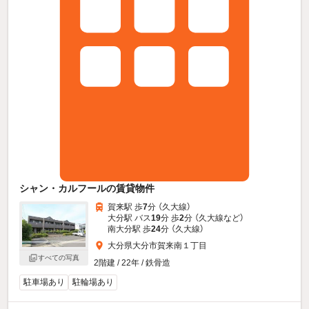
シャン・カルフールの賃貸物件
賀来駅 歩
7
分 （久大線）
大分駅 バス
19
分 歩
2
分 （久大線
など
）
南大分駅 歩
24
分 （久大線）
大分県大分市賀来南１丁目
すべての写真
2階建 / 22年 / 鉄骨造
駐車場あり
駐輪場あり