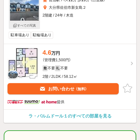
佐伯駅 バス
11
分 歩
15
分 （日豊線）
大分県佐伯市新女島２
2階建 / 24年 / 木造
すべての写真
駐車場あり
駐輪場あり
4.6
万円
（管理費1,500円）
不要
不要
敷
礼
2階 / 2LDK / 58.12㎡
お問い合わせ
（無料）
提供
ラ・パルムドール１のすべての部屋を見る