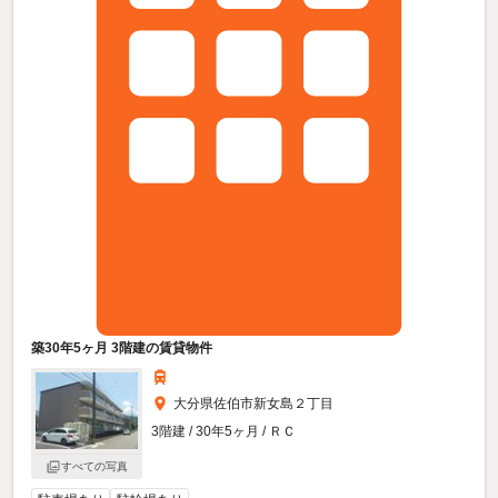
築30年5ヶ月 3階建の賃貸物件
大分県佐伯市新女島２丁目
3階建 / 30年5ヶ月 / ＲＣ
すべての写真