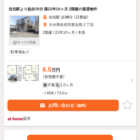
佐伯駅より徒歩30分 築22年10ヶ月 2階建の賃貸物件
佐伯駅 歩
30
分 （日豊線）
大分県佐伯市新女島２丁目
2階建 / 22年10ヶ月 / 木造
すべての写真
駐車場あり
6.5
万円
（管理費不要）
不要
1.0ヶ月
敷
礼
- / 4DK / 73.0㎡
お問い合わせ
（無料）
提供