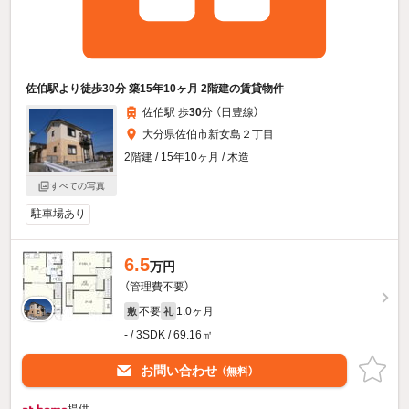
佐伯駅より徒歩30分 築15年10ヶ月 2階建の賃貸物件
佐伯駅 歩
30
分 （日豊線）
大分県佐伯市新女島２丁目
2階建 / 15年10ヶ月 / 木造
すべての写真
駐車場あり
6.5
万円
（管理費不要）
不要
1.0ヶ月
敷
礼
- / 3SDK / 69.16㎡
お問い合わせ
（無料）