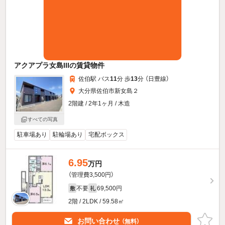
アクアプラ女島IIIの賃貸物件
佐伯駅 バス
11
分 歩
13
分 （日豊線）
大分県佐伯市新女島２
2階建 / 2年1ヶ月 / 木造
すべての写真
駐車場あり
駐輪場あり
宅配ボックス
6.95
万円
（管理費3,500円）
不要
69,500円
敷
礼
2階 / 2LDK / 59.58㎡
お問い合わせ
（無料）