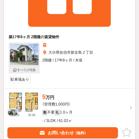
築17年8ヶ月 2階建の賃貸物件
大分県佐伯市新女島２丁目
2階建 / 17年8ヶ月 / 木造
すべての写真
駐車場あり
5
万円
（管理費1,000円）
不要
1.0ヶ月
敷
礼
- / 3LDK / 61.02㎡
お問い合わせ
（無料）