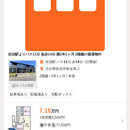
佐伯駅よりバス11分 徒歩14分 築2年1ヶ月 2階建の賃貸物件
佐伯駅 バス
11
分 歩
14
分 （日豊線）
大分県佐伯市新女島２
2階建 / 2年1ヶ月 / 木造
すべての写真
駐車場あり
駐輪場あり
宅配ボックス
7.15
万円
（管理費3,500円）
不要
71,500円
敷
礼