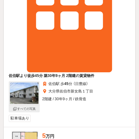
佐伯駅より徒歩45分 築30年9ヶ月 2階建の賃貸物件
佐伯駅 歩
45
分 （日豊線）
大分県佐伯市新女島１丁目
2階建 / 30年9ヶ月 / 鉄骨造
すべての写真
駐車場あり
5
万円