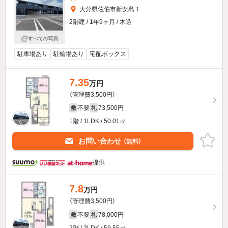
大分県佐伯市新女島１
2階建 / 1年9ヶ月 / 木造
すべての写真
駐車場あり
駐輪場あり
宅配ボックス
7.35
万円
（管理費3,500円）
不要
73,500円
敷
礼
1階 / 1LDK / 50.01㎡
お問い合わせ
（無料）
提供
7.8
万円
（管理費3,500円）
不要
78,000円
敷
礼
2階 / 2LDK / 59.55㎡