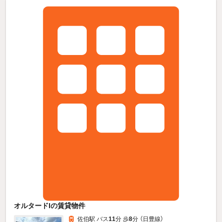
オルタードIの賃貸物件
佐伯駅 バス
11
分 歩
8
分 （日豊線）