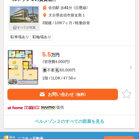
佐伯駅 歩
41
分 （日豊線）
大分県佐伯市新女島１
3階建 / 10年7ヶ月 / 軽量鉄骨
すべての写真
駐車場あり
駐輪場あり
5.5
万円
（管理費4,000円）
不要
60,000円
敷
礼
1階 / 1LDK / 47.58㎡
お問い合わせ
（無料）
提供
ベルメゾン２のすべての部屋を見る
ニフティ不動産