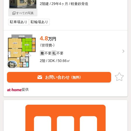
2階建 / 29年4ヶ月 / 軽量鉄骨造
すべての写真
駐車場あり
駐輪場あり
4.8
万円
（管理費-）
不要
不要
敷
礼
2階 / 3DK / 50.66㎡
お問い合わせ
（無料）
提供