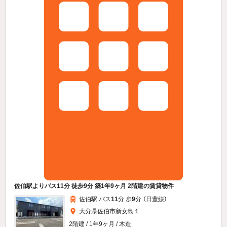
佐伯駅よりバス11分 徒歩9分 築1年9ヶ月 2階建の賃貸物件
佐伯駅 バス
11
分 歩
9
分 （日豊線）
大分県佐伯市新女島１
2階建 / 1年9ヶ月 / 木造