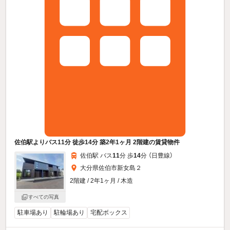
佐伯駅よりバス11分 徒歩14分 築2年1ヶ月 2階建の賃貸物件
佐伯駅 バス
11
分 歩
14
分 （日豊線）
大分県佐伯市新女島２
2階建 / 2年1ヶ月 / 木造
すべての写真
駐車場あり
駐輪場あり
宅配ボックス