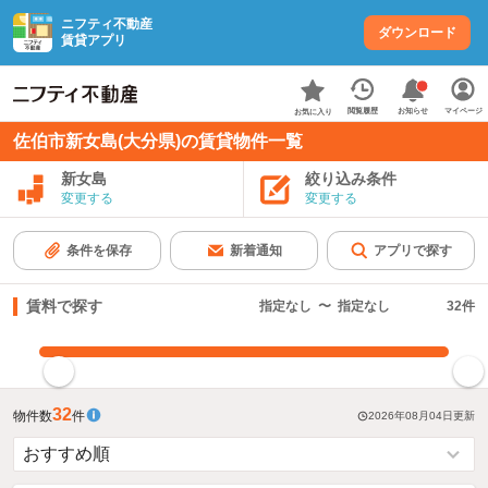
ニフティ不動産
ダウンロード
賃貸アプリ
お知らせ
閲覧履歴
マイページ
お気に入り
佐伯市新女島(大分県)の賃貸物件一覧
新女島
絞り込み条件
変更する
変更する
条件を保存
新着通知
アプリで探す
賃料で探す
指定なし
〜
指定なし
32
件
指定した賃料で絞り込む
32
物件数
件
2026年08月04日
更新