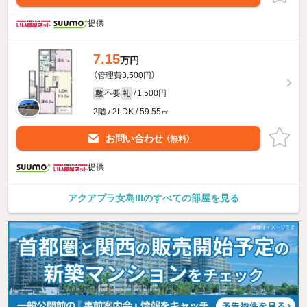
提供
7.15
万円
（管理費3,500円）
不要
71,500円
敷
礼
2階 / 2LDK / 59.55㎡
お問い合わせ
（無料）
提供
アクアプラ女島IIIのすべての部屋を見る