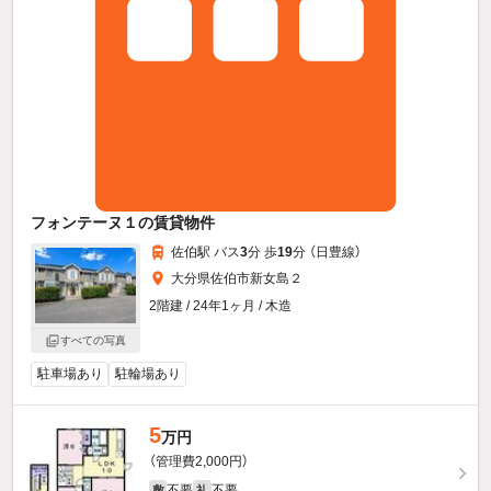
フォンテーヌ１の賃貸物件
佐伯駅 バス
3
分 歩
19
分 （日豊線）
大分県佐伯市新女島２
2階建 / 24年1ヶ月 / 木造
すべての写真
駐車場あり
駐輪場あり
5
万円
（管理費2,000円）
不要
不要
敷
礼