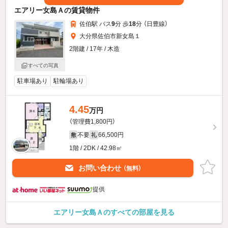
エアリー女島Ａの賃貸物件
佐伯駅 バス
9
分 歩
18
分 （日豊線）
大分県佐伯市新女島１
2階建 / 17年 / 木造
すべての写真
駐車場あり
駐輪場あり
4.45
万円
（管理費1,800円）
不要
66,500円
敷
礼
1階 / 2DK / 42.98㎡
お問い合わせ
（無料）
提供
エアリー女島Ａのすべての部屋を見る