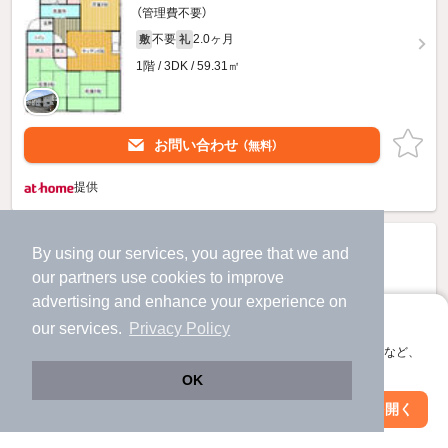
（管理費不要）
不要
2.0ヶ月
敷
礼
1階 / 3DK / 59.31㎡
お問い合わせ
（無料）
提供
By using our services, you agree that we and
our
partners
use cookies to improve
advertising and enhance your experience on
アプリに切り替えて、サクサクお部屋探し
our services.
Privacy Policy
会員登録なしですぐ使える。マップ検索やお気に入り保存など、
アプリ限定の便利な機能が使えます！
OK
Web版で続行
アプリを開く
市区町村を変更
絞り込み条件を変更