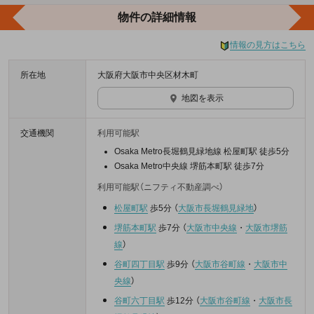
物件の詳細情報
情報の見方はこちら
所在地
大阪府大阪市中央区材木町
地図を表示
交通機関
利用可能駅
Osaka Metro長堀鶴見緑地線 松屋町駅 徒歩5分
Osaka Metro中央線 堺筋本町駅 徒歩7分
利用可能駅（ニフティ不動産調べ）
松屋町駅
歩5分
（
大阪市長堀鶴見緑地
）
堺筋本町駅
歩7分
（
大阪市中央線
・
大阪市堺筋
線
）
谷町四丁目駅
歩9分
（
大阪市谷町線
・
大阪市中
央線
）
谷町六丁目駅
歩12分
（
大阪市谷町線
・
大阪市長