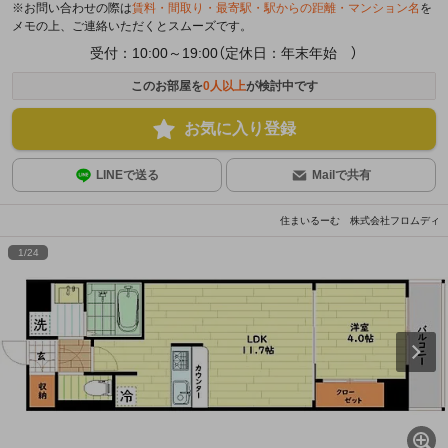
※お問い合わせの際は
賃料・間取り・最寄駅・駅からの距離・マンション名
を
メモの上、ご連絡いただくとスムーズです。
受付：10:00～19:00（定休日：年末年始 ）
このお部屋を
0
人以上
が検討中です
お気に入り登録
LINEで送る
Mailで共有
住まいるーむ 株式会社フロムディ
1
/
24