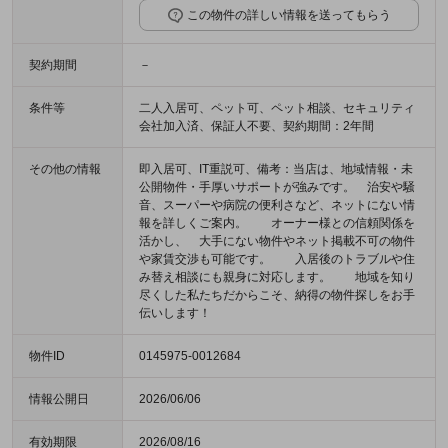
この物件の詳しい情報を送ってもらう
契約期間
－
条件等
二人入居可、ペット可、ペット相談、セキュリティ
会社加入済、保証人不要、契約期間：2年間
その他の情報
即入居可、IT重説可、備考：当店は、地域情報・未
公開物件・手厚いサポートが強みです。 治安や騒
音、スーパーや病院の便利さなど、ネットにない情
報を詳しくご案内。 オーナー様との信頼関係を
活かし、 大手にない物件やネット掲載不可の物件
や家賃交渉も可能です。 入居後のトラブルや住
み替え相談にも親身に対応します。 地域を知り
尽くした私たちだからこそ、納得の物件探しをお手
伝いします！
物件ID
0145975-0012684
情報公開日
2026/06/06
有効期限
2026/08/16