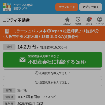
ニフティ不動産
ダウンロード
アプリで開く
賃貸アプリ
お知らせ
閲覧履歴
マイページ
お気に入り
ミラージュパレス本町Depart 松屋町駅より徒歩5分
（大阪市中央区材木町） 13階 1LDKの賃貸物件
14.2万円
賃料
＋ 管理費等15,000円
空室確認や見学予約など
不動産会社に相談する
（無料）
初期費用を教えてほしい
空室状況を教えてほしい
無 / 無
敷/礼
1LDK（専有面積：37.37㎡）
間取り
2026年03月（新築）
築年月