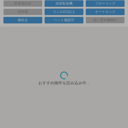
駐車場付き
浴室乾燥機
フローリング
角部屋
コンロ2口以上
オートロック
南向き
ペット相談可
追い焚き機能付
おすすめ物件を読み込み中...