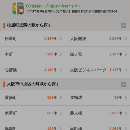
松屋町近隣の駅から探す
松屋町
大阪難波
5,867
件
6,244
件
本町
森ノ宮
5,980
件
2,107
件
心斎橋
大阪ビジネスパーク
4,140
件
1,137
件
大阪市中央区の町域から探す
道修町
道頓堀
668
件
39
件
南新町
農人橋
663
件
3,063
件
馬場町
本町橋
132
件
2,264
件