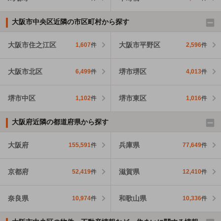
大阪市中央区近隣の市区町村から探す
大阪市住之江区
大阪市平野区
1,607
件
2,596
件
大阪市北区
堺市堺区
6,499
件
4,013
件
堺市中区
堺市東区
1,102
件
1,016
件
大阪府近隣の都道府県から探す
大阪府
兵庫県
155,591
件
77,649
件
京都府
滋賀県
52,419
件
12,410
件
奈良県
和歌山県
10,974
件
10,336
件