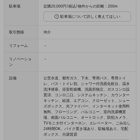
駐車場
近隣20,000円（税込）物件からの距離：200m
駐車場について詳しく教えてほしい
取引態様
仲介
リフォーム
－
リノベーショ
－
ン
設備
公営水道、都市ガス、下水、専用バス、専用トイ
レ、バス・トイレ別、シャワー付洗面化粧台、温水
洗浄便座、浴室乾燥機、洗面所独立、ガスコンロ設
置済、コンロ二口、システムキッチン、カウンター
キッチン、給湯、エアコン、クローゼット、シュー
ズボックス、光ファイバー、インターネット使用料
無料、フローリング、バルコニー、室内洗濯機置
場、南面バルコニー、オートロック、防犯カメラ、
TVモニタ付インターホン、エレベーター、ごみ出し
24時間OK、バイク置き場あり、駐輪場あり、宅配
ボックス、分譲賃貸