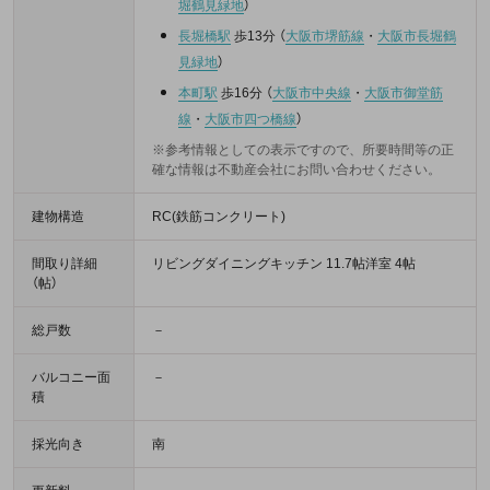
堀鶴見緑地
）
長堀橋駅
歩13分
（
大阪市堺筋線
・
大阪市長堀鶴
見緑地
）
本町駅
歩16分
（
大阪市中央線
・
大阪市御堂筋
線
・
大阪市四つ橋線
）
※参考情報としての表示ですので、所要時間等の正
確な情報は不動産会社にお問い合わせください。
建物構造
RC(鉄筋コンクリート)
間取り詳細
リビングダイニングキッチン 11.7帖洋室 4帖
（帖）
総戸数
－
バルコニー面
－
積
採光向き
南