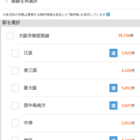
路線を再選択
※各項目の件数は重複する物件情報を統合した「物件数」を表示しています
駅を選択
大阪市御堂筋線
39,730
件
江坂
連
3,522
件
東三国
4,125
件
新大阪
連
5,851
件
西中島南方
連
3,627
件
中津
2,911
件