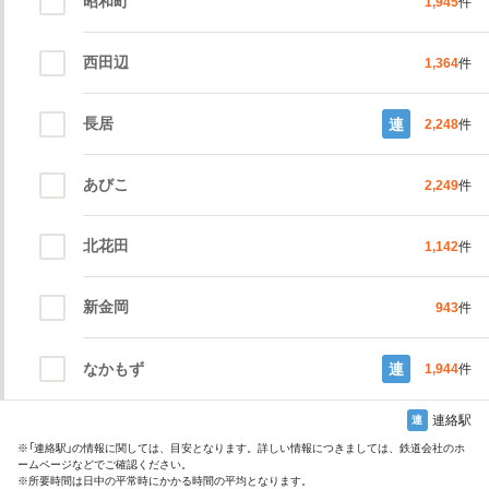
昭和町
1,945
件
西田辺
1,364
件
長居
連
2,248
件
あびこ
2,249
件
北花田
1,142
件
新金岡
943
件
なかもず
連
1,944
件
連絡駅
連
※
「連絡駅」
の情報に関しては、目安となります。詳しい情報につきましては、鉄道会社のホ
ームページなどでご確認ください。
※所要時間は日中の平常時にかかる時間の平均となります。