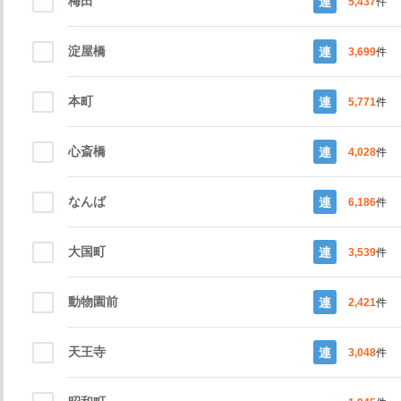
梅田
連
5,437
件
淀屋橋
連
3,699
件
本町
連
5,771
件
心斎橋
連
4,028
件
なんば
連
6,186
件
大国町
連
3,539
件
動物園前
連
2,421
件
天王寺
連
3,048
件