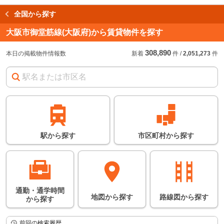
全国から探す
読み込み中…
大阪市御堂筋線(大阪府)から賃貸物件を探す
308,890
始発駅
始
急
本日の掲載物件情報数
新着
件
/
2,051,273
件
急行などの停車駅
連絡駅
連
※
の情報に関しては、
目安となります。詳し
い情報につきまして
は、鉄道会社のホーム
ページなどでご確認く
ださい。
※所要時間は日中の平
駅
から
探す
市区町村
から
探す
常時にかかる時間の平
均となります。
通勤・通学時間
地図
から
探す
路線図
から
探す
から
探す
前回の検索履歴