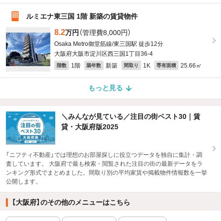
ルミエナ東三国 1階 新築の賃貸物件
8.2
万円
（管理費8,000円）
Osaka Metro御堂筋線/東三国駅 徒歩12分
大阪府大阪市淀川区西三国1丁目36-4
1階
新築
1K
25.66㎡
階数
築年数
間取り
専有面積
もっと見る
＼みんなが見ている／注目の街ベスト30｜賃
貸・大阪府版2025
「ニフティ不動産」では理想のお部屋探しに役立つデータを独自に集計・調
査しています。 大阪府で最も検索・閲覧された注目の街の最新データをラ
ンキング形式でまとめました。間取り別の平均家賃や掲載物件情報数を一挙
公開します。
【大阪府】のその他のメニューはこちら