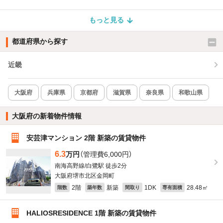
もっと見る
都道府県から探す
近畿
大阪府
兵庫県
京都府
滋賀県
奈良県
和歌山県
大阪府の新着物件情報
安芸津マンション 2階 新築の賃貸物件
6.3
万円
（管理費6,000円）
南海高野線/白鷺駅 徒歩2分
大阪府堺市北区金岡町
2階
新築
1DK
28.48㎡
階数
築年数
間取り
専有面積
HALIOSRESIDENCE 1階 新築の賃貸物件