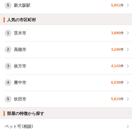
新大阪駅
5
5,851
件
人気の市区町村
茨木市
1
3,896
件
高槻市
2
3,246
件
枚方市
3
4,143
件
豊中市
4
6,038
件
吹田市
5
5,615
件
部屋の特徴から探す
ペット可（相談）