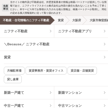
当サイトの物件及び不動産会社、外壁塗装業者の情報は検索パートナーが提供している情
報であり、ニフティライフスタイル株式会社は内容の責任を負わないことを予めご了承く
免責
事項
ださい。本サービス内でお客様が入力される個人情報は、検索パートナーが取得し、同社
の定める個人情報規約に従って取り扱われます。
不動産・住宅情報のニフティ不動産
賃貸
大阪府
大阪市御堂筋
ニフティ不動産
ニフティ不動産アプリ
＼Because／ ニフティ不動産
賃貸
月極駐車場
賃貸事務所・賃貸オフィス
貸店舗・店舗賃貸
貸し倉庫
新築一戸建て
新築マンション
中古一戸建て
中古マンション