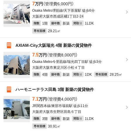
7
万円
（管理費6,000円）
Osaka Metro堺筋線/天下茶屋駅 徒歩6分
大阪府大阪市西成区橘1丁目2-24
1階
新築
1LDK
階数
築年数
間取り
29.21㎡
専有面積
AXIAM-City大阪瑞光 4階 新築の賃貸物件
7.5
万円
（管理費8,000円）
Osaka Metro今里筋線/瑞光四丁目駅 徒歩3分
大阪府大阪市東淀川区小松４丁目
4階
新築
1DK
28.25㎡
階数
築年数
間取り
専有面積
ハーモニーテラス田島 3階 新築の賃貸物件
7.1
万円
（管理費4,000円）
JR関西本線/東部市場前駅 徒歩11分
大阪府大阪市生野区田島６丁目
3階
新築
1LDK
階数
築年数
間取り
30.91㎡
専有面積