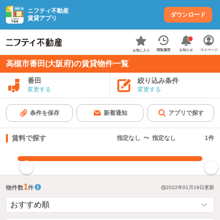
ニフティ不動産
ダウンロード
賃貸アプリ
お知らせ
閲覧履歴
マイページ
お気に入り
高槻市番田(大阪府)の賃貸物件一覧
番田
絞り込み条件
変更する
変更する
条件を保存
新着通知
アプリで探す
賃料で探す
指定なし
〜
指定なし
1
件
指定した賃料で絞り込む
1
物件数
件
2022年01月19日
更新