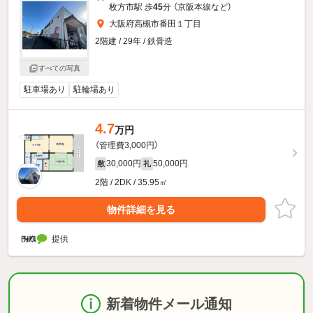
枚方市駅 歩
45
分 （京阪本線
など
）
大阪府高槻市番田１丁目
2階建 / 29年 / 鉄骨造
すべての写真
駐車場あり
駐輪場あり
4.7
万円
（管理費3,000円）
30,000円
50,000円
敷
礼
2階 / 2DK / 35.95㎡
物件詳細を見る
提供
新着物件メール通知