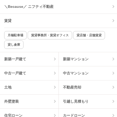
＼Because／ ニフティ不動産
コンロ2口以上
追焚き機能
賃貸
TV付インターホン
角部屋
新着のみ
インターネット無料
月極駐車場
賃貸事務所・賃貸オフィス
貸店舗・店舗賃貸
貸し倉庫
該当件数:
物件一覧に反映
1
件
新築一戸建て
新築マンション
中古一戸建て
中古マンション
土地
不動産売却
外壁塗装
引越し見積もり
住宅ローン
カードローン