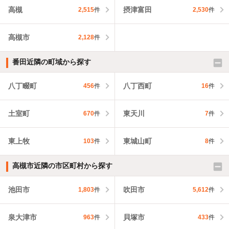
高槻
摂津富田
2,515
件
2,530
件
高槻市
2,128
件
番田近隣の町域から探す
八丁畷町
八丁西町
456
件
16
件
土室町
東天川
670
件
7
件
東上牧
東城山町
103
件
8
件
高槻市近隣の市区町村から探す
池田市
吹田市
1,803
件
5,612
件
泉大津市
貝塚市
963
件
433
件