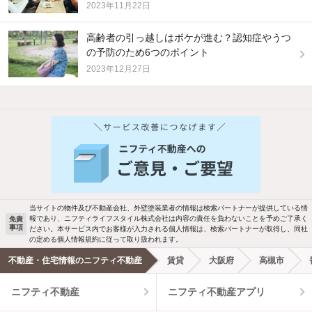
2023年11月22日
高齢者の引っ越しはボケが進む？認知症やうつ
の予防のため6つのポイント
2023年12月27日
他の人はこんな条件で絞り込んでいます！
人気のこだわり条件
バス・トイレ別
2階以上
駐車場あり
ペット相談
当サイトの物件及び不動産会社、外壁塗装業者の情報は検索パートナーが提供している情
報であり、ニフティライフスタイル株式会社は内容の責任を負わないことを予めご了承く
免責
事項
ださい。本サービス内でお客様が入力される個人情報は、検索パートナーが取得し、同社
洗濯機置場あり
独立洗面台
の定める個人情報規約に従って取り扱われます。
不動産・住宅情報のニフティ不動産
賃貸
大阪府
高槻市
エアコンあり
都市ガス
ニフティ不動産
ニフティ不動産アプリ
温水洗浄便座
オートロック