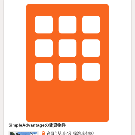
SimpleAdvantageの賃貸物件
高槻市駅 歩
7
分 （阪急京都線）