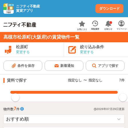
ニフティ不動産
ダウンロード
賃貸アプリ
お知らせ
閲覧履歴
マイページ
お気に入り
高槻市松原町(大阪府)の賃貸物件一覧
松原町
絞り込み条件
変更する
変更する
条件を保存
新着通知
アプリで探す
賃料で探す
指定なし
〜
指定なし
7
件
指定した賃料で絞り込む
7
物件数
件
2026年07月29日
更新