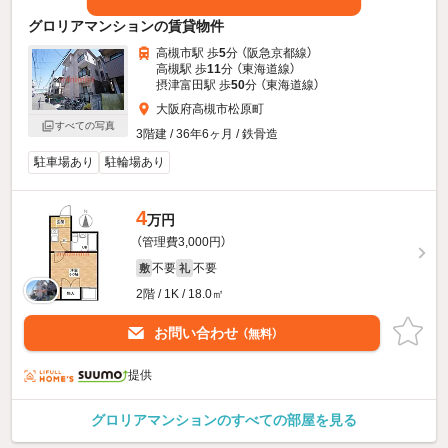
グロリアマンションの賃貸物件
高槻市駅 歩
5
分 （阪急京都線）
高槻駅 歩
11
分 （東海道線）
摂津富田駅 歩
50
分 （東海道線）
大阪府高槻市松原町
すべての写真
3階建 / 36年6ヶ月 / 鉄骨造
駐車場あり
駐輪場あり
4
万円
（管理費3,000円）
不要
不要
敷
礼
2階 / 1K / 18.0㎡
お問い合わせ
（無料）
提供
グロリアマンションのすべての部屋を見る