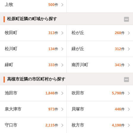
上牧
500
件
松原町近隣の町域から探す
牧田町
松が丘
313
件
268
件
松川町
緑が丘
134
件
312
件
緑町
南芥川町
333
件
341
件
高槻市近隣の市区町村から探す
池田市
吹田市
1,846
件
5,798
件
泉大津市
貝塚市
973
件
446
件
守口市
枚方市
2,115
件
4,198
件