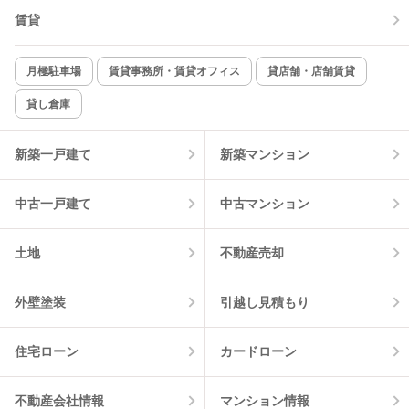
賃貸
TV付インターホン
角部屋
新着のみ
インターネット無料
月極駐車場
賃貸事務所・賃貸オフィス
貸店舗・店舗賃貸
貸し倉庫
該当件数:
物件一覧に反映
7
件
新築一戸建て
新築マンション
中古一戸建て
中古マンション
土地
不動産売却
外壁塗装
引越し見積もり
住宅ローン
カードローン
不動産会社情報
マンション情報