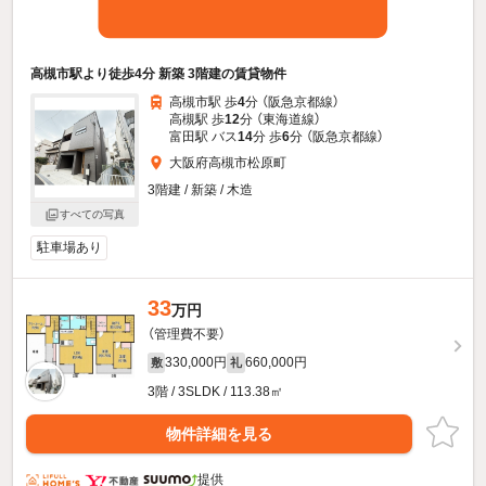
高槻市駅より徒歩4分 新築 3階建の賃貸物件
高槻市駅 歩
4
分 （阪急京都線）
高槻駅 歩
12
分 （東海道線）
富田駅 バス
14
分 歩
6
分 （阪急京都線）
大阪府高槻市松原町
3階建 / 新築 / 木造
すべての写真
駐車場あり
33
万円
（管理費不要）
330,000円
660,000円
敷
礼
3階 / 3SLDK / 113.38㎡
物件詳細を見る
提供