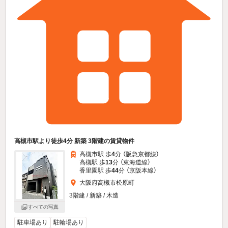
高槻市駅より徒歩4分 新築 3階建の賃貸物件
高槻市駅 歩
4
分 （阪急京都線）
高槻駅 歩
13
分 （東海道線）
香里園駅 歩
44
分 （京阪本線）
大阪府高槻市松原町
3階建 / 新築 / 木造
すべての写真
駐車場あり
駐輪場あり