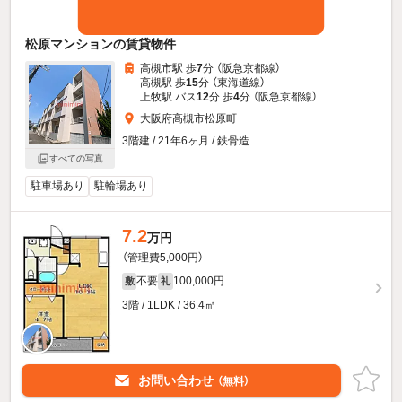
松原マンションの賃貸物件
高槻市駅 歩
7
分 （阪急京都線）
高槻駅 歩
15
分 （東海道線）
上牧駅 バス
12
分 歩
4
分 （阪急京都線）
大阪府高槻市松原町
3階建 / 21年6ヶ月 / 鉄骨造
すべての写真
駐車場あり
駐輪場あり
7.2
万円
（管理費5,000円）
不要
100,000円
敷
礼
3階 / 1LDK / 36.4㎡
お問い合わせ
（無料）