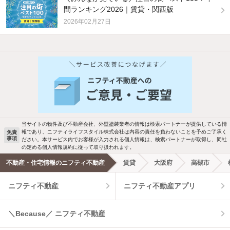
間ランキング2026｜賃貸・関西版
2026年02月27日
他の人はこんな条件で絞り込んでいます！
人気のこだわり条件
バス・トイレ別
2階以上
駐車場あり
ペット相談
当サイトの物件及び不動産会社、外壁塗装業者の情報は検索パートナーが提供している情
報であり、ニフティライフスタイル株式会社は内容の責任を負わないことを予めご了承く
免責
事項
ださい。本サービス内でお客様が入力される個人情報は、検索パートナーが取得し、同社
洗濯機置場あり
独立洗面台
の定める個人情報規約に従って取り扱われます。
不動産・住宅情報のニフティ不動産
賃貸
大阪府
高槻市
エアコンあり
都市ガス
ニフティ不動産
ニフティ不動産アプリ
温水洗浄便座
オートロック
＼Because／ ニフティ不動産
コンロ2口以上
追焚き機能