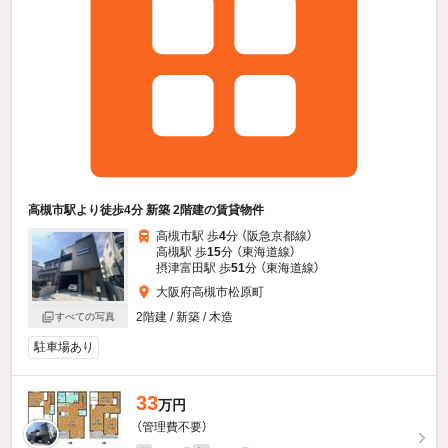
高槻市駅より徒歩4分 新築 2階建の賃貸物件
高槻市駅 歩
4
分 （阪急京都線）
高槻駅 歩
15
分 （東海道線）
摂津富田駅 歩
51
分 （東海道線）
大阪府高槻市松原町
2階建 / 新築 / 木造
すべての写真
駐車場あり
33
万円
（管理費不要）