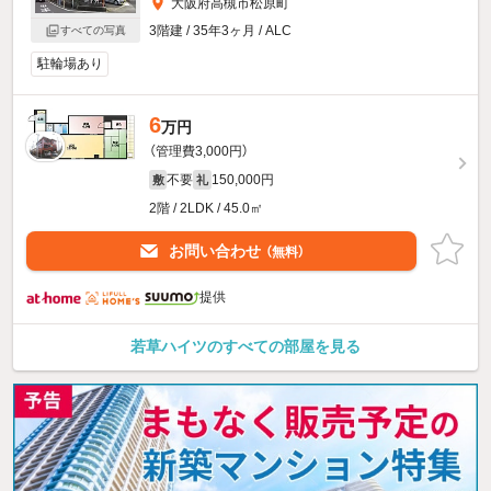
大阪府高槻市松原町
3階建 / 35年3ヶ月 / ALC
すべての写真
駐輪場あり
6
万円
（管理費3,000円）
不要
150,000円
敷
礼
2階 / 2LDK / 45.0㎡
お問い合わせ
（無料）
提供
若草ハイツのすべての部屋を見る