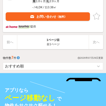
1.0ヶ月
2.0ヶ月
敷
礼
- / 4LDK / 113.38㎡
お問い合わせ
（無料）
提供
1ページ目
前へ
次へ
全1ページ
7
物件数
件
2026年07月29日
更新
アプリなら
ページ移動なし
で
物件をサクサク探せる！