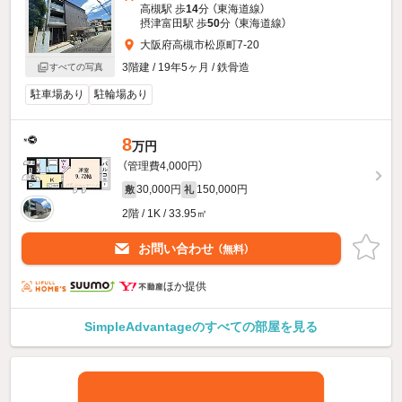
高槻駅 歩
14
分 （東海道線）
摂津富田駅 歩
50
分 （東海道線）
大阪府高槻市松原町7-20
3階建 / 19年5ヶ月 / 鉄骨造
すべての写真
駐車場あり
駐輪場あり
8
万円
（管理費4,000円）
30,000円
150,000円
敷
礼
2階 / 1K / 33.95㎡
お問い合わせ
（無料）
ほか提供
SimpleAdvantageのすべての部屋を見る