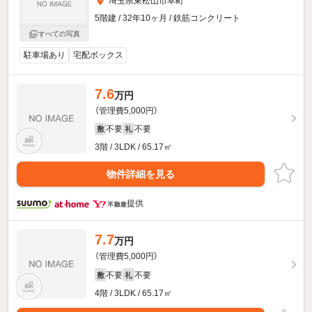
埼玉県東松山市幸町
5階建 / 32年10ヶ月 / 鉄筋コンクリート
すべての写真
駐車場あり
宅配ボックス
7.6
万円
（管理費5,000円）
不要
不要
敷
礼
3階 / 3LDK / 65.17㎡
物件詳細を見る
提供
7.7
万円
（管理費5,000円）
不要
不要
敷
礼
4階 / 3LDK / 65.17㎡