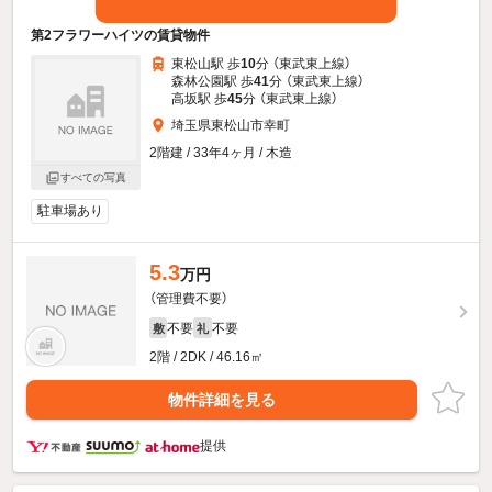
第2フラワーハイツの賃貸物件
東松山駅 歩
10
分 （東武東上線）
森林公園駅 歩
41
分 （東武東上線）
高坂駅 歩
45
分 （東武東上線）
埼玉県東松山市幸町
2階建 / 33年4ヶ月 / 木造
すべての写真
駐車場あり
5.3
万円
（管理費不要）
不要
不要
敷
礼
2階 / 2DK / 46.16㎡
物件詳細を見る
提供