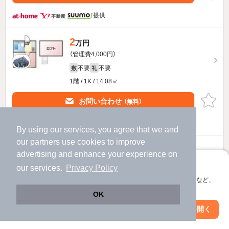
提供
2
万円
（管理費4,000円）
不要
不要
敷
礼
1階 / 1K / 14.08㎡
お問い合わせ
（無料）
提供
By using our services, you agree that we and
our
partners
use cookies to improve
2
万円
advertising and enhance your experience on
（管理費4,000円）
アプリに切り替えて、サクサクお部屋探し
our services.
Privacy Policy
不要
不要
敷
礼
会員登録なしですぐ使える。マップ検索やお気に入り保存など、
2階 / 1K / 14.08㎡
アプリ限定の便利な機能が使えます！
OK
物件詳細を見る
Web版で続行
アプリを開く
市区町村を変更
絞り込み条件を変更