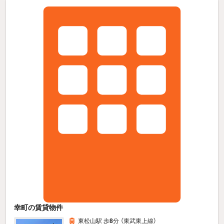
幸町の賃貸物件
東松山駅 歩
8
分 （東武東上線）