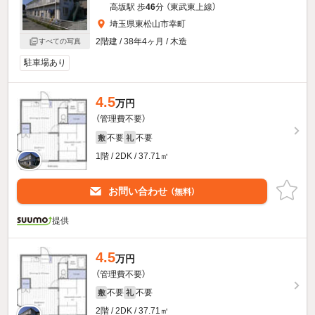
高坂駅 歩
46
分 （東武東上線）
埼玉県東松山市幸町
2階建 / 38年4ヶ月 / 木造
すべての写真
駐車場あり
4.5
万円
（管理費不要）
不要
不要
敷
礼
1階 / 2DK / 37.71㎡
お問い合わせ
（無料）
提供
4.5
万円
（管理費不要）
不要
不要
敷
礼
2階 / 2DK / 37.71㎡