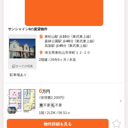
サンシャインIIの賃貸物件
東松山駅 歩
10
分 （東武東上線）
森林公園駅 歩
40
分 （東武東上線）
高坂駅 歩
45
分 （東武東上線）
埼玉県東松山市幸町１２-２０
2階建 / 26年6ヶ月 / 木造
すべての写真
駐車場あり
6
万円
（管理費2,200円）
不要
不要
敷
礼
1階 / 2LDK / 56.51㎡
物件詳細を見る