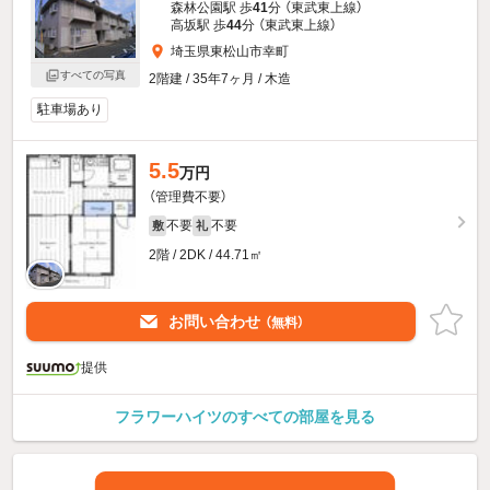
森林公園駅 歩
41
分 （東武東上線）
高坂駅 歩
44
分 （東武東上線）
埼玉県東松山市幸町
すべての写真
2階建 / 35年7ヶ月 / 木造
駐車場あり
5.5
万円
（管理費不要）
不要
不要
敷
礼
2階 / 2DK / 44.71㎡
お問い合わせ
（無料）
提供
フラワーハイツのすべての部屋を見る