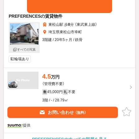
PREFERENCESの賃貸物件
東松山駅 歩
8
分 （東武東上線）
埼玉県東松山市幸町
3階建 / 20年5ヶ月 / 鉄骨
すべての写真
駐輪場あり
4.5
万円
（管理費不要）
45,000円
不要
敷
礼
3階 / - / 28.79㎡
お問い合わせ
（無料）
提供