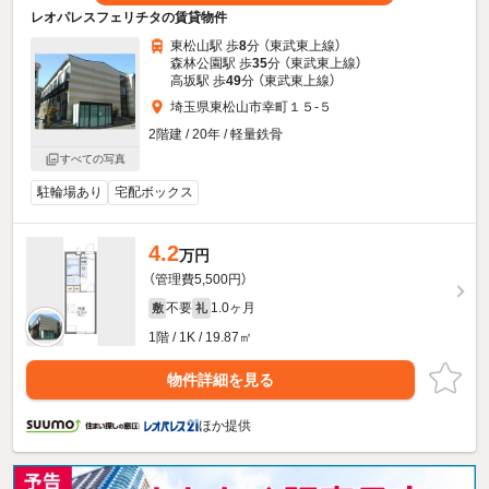
レオパレスフェリチタの賃貸物件
東松山駅 歩
8
分 （東武東上線）
森林公園駅 歩
35
分 （東武東上線）
高坂駅 歩
49
分 （東武東上線）
埼玉県東松山市幸町１５-５
2階建 / 20年 / 軽量鉄骨
すべての写真
駐輪場あり
宅配ボックス
4.2
万円
（管理費5,500円）
不要
1.0ヶ月
敷
礼
1階 / 1K / 19.87㎡
物件詳細を見る
ほか提供