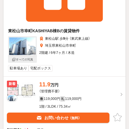
東松山市幸町KASHIYAB棟Bの賃貸物件
東松山駅 歩
9
分 （東武東上線）
埼玉県東松山市幸町
2階建 / 6年7ヶ月 / 木造
すべての写真
駐車場あり
宅配ボックス
11.9
新着
万円
（管理費不要）
119,000円
119,000円
敷
礼
1階 / 3LDK / 75.34㎡
お問い合わせ
（無料）