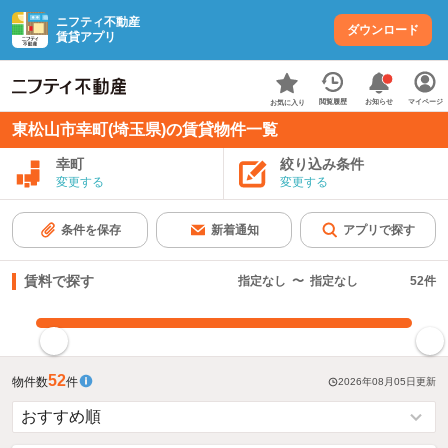
ニフティ不動産
ダウンロード
賃貸アプリ
お知らせ
閲覧履歴
マイページ
お気に入り
東松山市幸町(埼玉県)の賃貸物件一覧
幸町
絞り込み条件
変更する
変更する
条件を保存
新着通知
アプリで探す
賃料で探す
指定なし
〜
指定なし
52
件
指定した賃料で絞り込む
52
物件数
件
2026年08月05日
更新