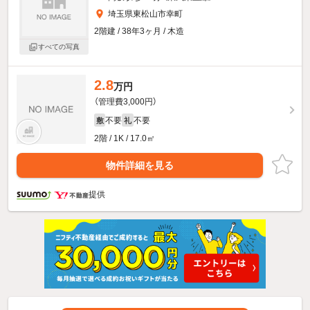
埼玉県東松山市幸町
2階建 / 38年3ヶ月 / 木造
すべての写真
2.8
万円
（管理費3,000円）
不要
不要
敷
礼
2階 / 1K / 17.0㎡
物件詳細を見る
提供