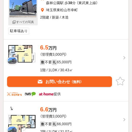
森林公園駅 歩
38
分 （東武東上線）
埼玉県東松山市幸町
2階建 / 新築 / 木造
すべての写真
駐車場あり
6.5
万円
（管理費3,000円）
不要
65,000円
敷
礼
1階 / 1LDK / 30.43㎡
お問い合わせ
（無料）
提供
6.6
万円
（管理費3,000円）
不要
66,000円
敷
礼
2階 / 1LDK / 31.07㎡