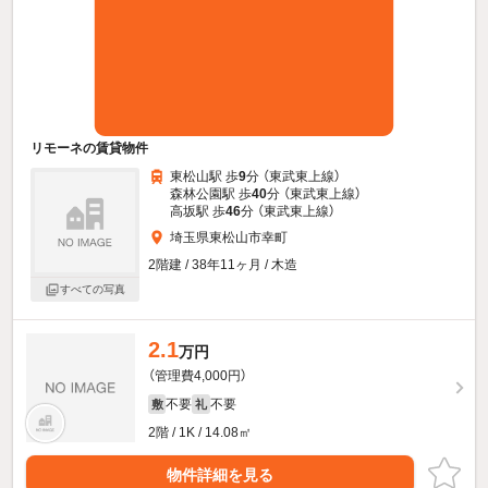
リモーネの賃貸物件
東松山駅 歩
9
分 （東武東上線）
森林公園駅 歩
40
分 （東武東上線）
高坂駅 歩
46
分 （東武東上線）
埼玉県東松山市幸町
2階建 / 38年11ヶ月 / 木造
すべての写真
2.1
万円
（管理費4,000円）
不要
不要
敷
礼
2階 / 1K / 14.08㎡
物件詳細を見る