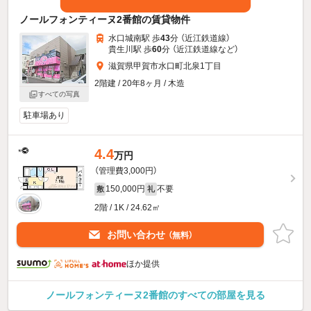
ノールフォンティーヌ2番館の賃貸物件
水口城南駅 歩
43
分 （近江鉄道線）
貴生川駅 歩
60
分 （近江鉄道線
など
）
滋賀県甲賀市水口町北泉1丁目
2階建 / 20年8ヶ月 / 木造
すべての写真
駐車場あり
4.4
万円
（管理費3,000円）
150,000円
不要
敷
礼
2階 / 1K / 24.62㎡
お問い合わせ
（無料）
ほか提供
ノールフォンティーヌ2番館のすべての部屋を見る