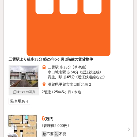
三雲駅より徒歩33分 築25年5ヶ月 2階建の賃貸物件
三雲駅 歩
33
分 （草津線）
水口城南駅 歩
54
分 （近江鉄道線）
貴生川駅 歩
65
分 （近江鉄道線
など
）
滋賀県甲賀市水口町北泉２
2階建 / 25年5ヶ月 / 木造
すべての写真
駐車場あり
6
万円
（管理費2,000円）
不要
不要
敷
礼