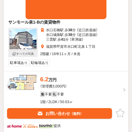
サンモール泉1-Bの賃貸物件
水口石橋駅 歩
38
分 （近江鉄道線）
水口城南駅 歩
38
分 （近江鉄道線）
三雲駅 歩
41
分 （草津線）
滋賀県甲賀市水口町北泉１丁目
2階建 / 16年11ヶ月 / 木造
すべての写真
駐車場あり
駐輪場あり
6.2
万円
（管理費3,000円）
不要
不要
敷
礼
1階 / 2LDK / 50.03㎡
お問い合わせ
（無料）
提供