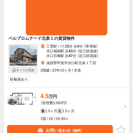
ベルプロムナード北泉１の賃貸物件
三雲駅 バス
15
分 歩
4
分 （草津線）
水口城南駅 歩
43
分 （近江鉄道線）
水口石橋駅 歩
47
分 （近江鉄道線）
滋賀県甲賀市水口町北泉１丁目
2階建 / 20年10ヶ月 / 木造
すべての写真
駐輪場あり
4.5
万円
（管理費3,000円）
1.0ヶ月
1.0ヶ月
敷
礼
1階 / 1K / 26.49㎡
お問い合わせ
（無料）