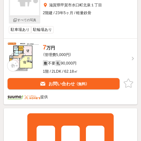
滋賀県甲賀市水口町北泉１丁目
2階建 / 23年5ヶ月 / 軽量鉄骨
すべての写真
駐車場あり
駐輪場あり
7
万円
（管理費5,000円）
不要
90,000円
敷
礼
1階 / 2LDK / 62.18㎡
お問い合わせ
（無料）
提供