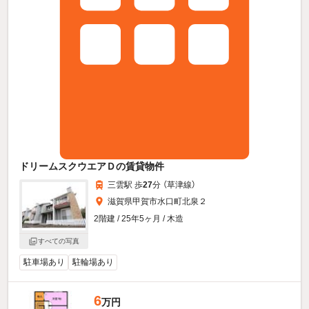
ドリームスクウエアＤの賃貸物件
三雲駅 歩
27
分 （草津線）
滋賀県甲賀市水口町北泉２
2階建 / 25年5ヶ月 / 木造
すべての写真
駐車場あり
駐輪場あり
6
万円