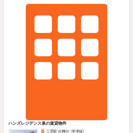
ハンズレジデンス泉の賃貸物件
三雲駅 歩
36
分 （草津線）