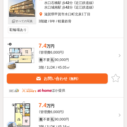
水口石橋駅 歩
42
分 （近江鉄道線）
水口城南駅 歩
42
分 （近江鉄道線）
滋賀県甲賀市水口町北泉1丁目
3階建 / 8年 / 軽量鉄骨
すべての写真
駐輪場あり
7.4
万円
（管理費6,000円）
不要
90,000円
敷
礼
3階 / 1LDK / 45.05㎡
お問い合わせ
（無料）
ほか提供
7.4
万円
（管理費6,000円）
不要
90,000円
敷
礼
3階 / 1LDK / 45.16㎡