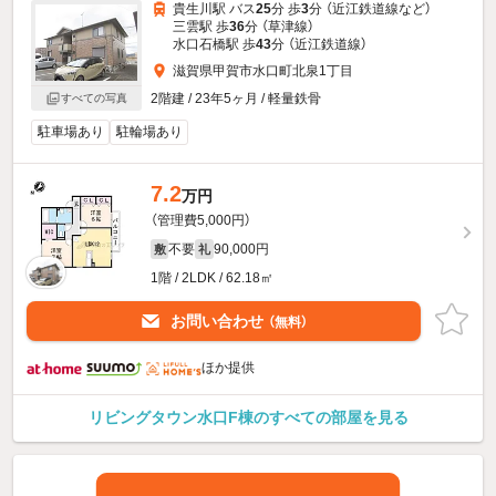
貴生川駅 バス
25
分 歩
3
分 （近江鉄道線
など
）
三雲駅 歩
36
分 （草津線）
水口石橋駅 歩
43
分 （近江鉄道線）
滋賀県甲賀市水口町北泉1丁目
2階建 / 23年5ヶ月 / 軽量鉄骨
すべての写真
駐車場あり
駐輪場あり
7.2
万円
（管理費5,000円）
不要
90,000円
敷
礼
1階 / 2LDK / 62.18㎡
お問い合わせ
（無料）
ほか提供
リビングタウン水口F棟のすべての部屋を見る