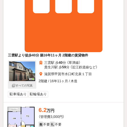
三雲駅より徒歩40分 築16年11ヶ月 2階建の賃貸物件
三雲駅 歩
40
分 （草津線）
貴生川駅 歩
59
分 （近江鉄道線
など
）
滋賀県甲賀市水口町北泉１丁目
2階建 / 16年11ヶ月 / 木造
すべての写真
駐車場あり
駐輪場あり
6.2
万円
（管理費3,000円）
不要
不要
敷
礼