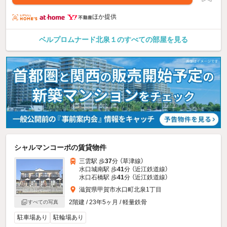
ほか提供
ベルプロムナード北泉１のすべての部屋を見る
シャルマンコーポの賃貸物件
三雲駅 歩
37
分 （草津線）
水口城南駅 歩
41
分 （近江鉄道線）
水口石橋駅 歩
41
分 （近江鉄道線）
滋賀県甲賀市水口町北泉1丁目
2階建 / 23年5ヶ月 / 軽量鉄骨
すべての写真
駐車場あり
駐輪場あり