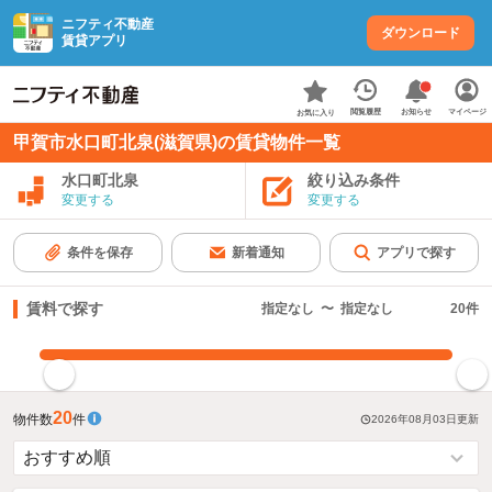
ニフティ不動産
ダウンロード
賃貸アプリ
お知らせ
閲覧履歴
マイページ
お気に入り
甲賀市水口町北泉(滋賀県)の賃貸物件一覧
水口町北泉
絞り込み条件
変更する
変更する
条件を保存
新着通知
アプリで探す
賃料で探す
指定なし
〜
指定なし
20
件
指定した賃料で絞り込む
20
物件数
件
2026年08月03日
更新