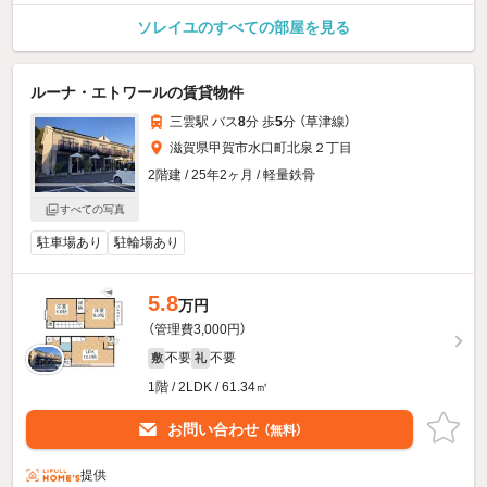
ソレイユのすべての部屋を見る
ルーナ・エトワールの賃貸物件
三雲駅 バス
8
分 歩
5
分 （草津線）
滋賀県甲賀市水口町北泉２丁目
2階建 / 25年2ヶ月 / 軽量鉄骨
すべての写真
駐車場あり
駐輪場あり
5.8
万円
（管理費3,000円）
不要
不要
敷
礼
1階 / 2LDK / 61.34㎡
お問い合わせ
（無料）
提供