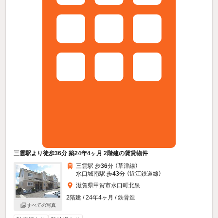
三雲駅より徒歩36分 築24年4ヶ月 2階建の賃貸物件
三雲駅 歩
36
分 （草津線）
水口城南駅 歩
43
分 （近江鉄道線）
滋賀県甲賀市水口町北泉
2階建 / 24年4ヶ月 / 鉄骨造
すべての写真