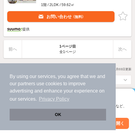
1階 / 2LDK / 59.62㎡
お問い合わせ
（無料）
提供
1ページ目
前へ
次へ
全1ページ
20
物件数
件
2026年08月03日
更新
By using our services, you agree that we and
our
partners
use cookies to improve
advertising and enhance your experience on
アプリに切り替えて、サクサクお部屋探し
our services.
Privacy Policy
会員登録なしですぐ使える。マップ検索やお気に入り保存など、
アプリなら
アプリ限定の便利な機能が使えます！
OK
ページ移動なし
で
Web版で続行
アプリを開く
市区町村を変更
絞り込み条件を変更
物件をサクサク探せる！