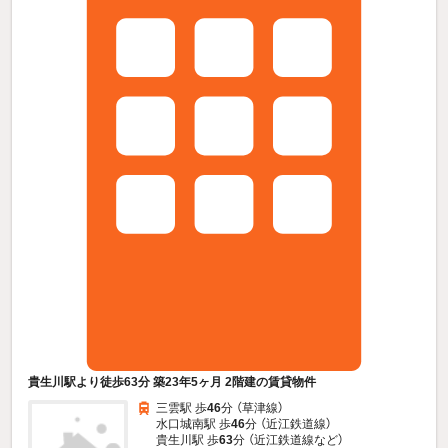
貴生川駅より徒歩63分 築23年5ヶ月 2階建の賃貸物件
三雲駅 歩
46
分 （草津線）
水口城南駅 歩
46
分 （近江鉄道線）
貴生川駅 歩
63
分 （近江鉄道線
など
）