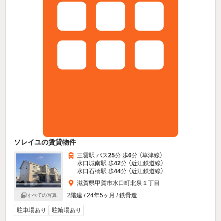
ソレイユの賃貸物件
三雲駅 バス
25
分 歩
6
分 （草津線）
水口城南駅 歩
42
分 （近江鉄道線）
水口石橋駅 歩
44
分 （近江鉄道線）
滋賀県甲賀市水口町北泉１丁目
2階建 / 24年5ヶ月 / 鉄骨造
すべての写真
駐車場あり
駐輪場あり