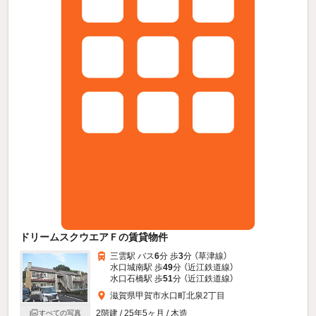
ドリームスクウエアＦの賃貸物件
三雲駅 バス
6
分 歩
3
分 （草津線）
水口城南駅 歩
49
分 （近江鉄道線）
水口石橋駅 歩
51
分 （近江鉄道線）
滋賀県甲賀市水口町北泉2丁目
2階建 / 25年5ヶ月 / 木造
すべての写真