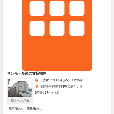
サンモール泉の賃貸物件
三雲駅 バス
10
分 歩
5
分 （草津線）
滋賀県甲賀市水口町北泉１丁目
2階建 / 17年 / 木造
すべての写真
駐車場あり
駐輪場あり