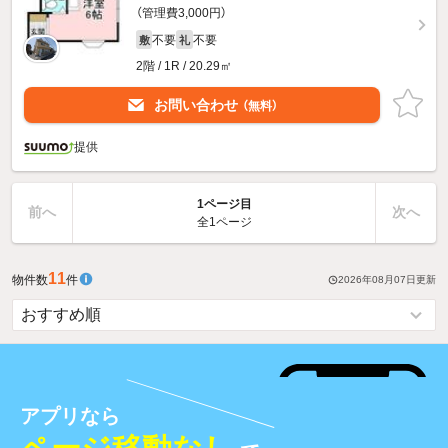
（管理費3,000円）
不要
不要
敷
礼
2階 / 1R / 20.29㎡
お問い合わせ
（無料）
提供
1ページ目
前へ
次へ
全1ページ
11
物件数
件
2026年08月07日
更新
アプリなら