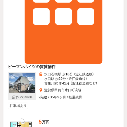
ピーマンハイツの賃貸物件
水口石橋駅 歩
16
分 （近江鉄道線）
水口駅 歩
20
分 （近江鉄道線）
貴生川駅 歩
41
分 （近江鉄道線
など
）
滋賀県甲賀市水口町高塚
2階建 / 35年9ヶ月 / 軽量鉄骨
すべての写真
駐車場あり
5
万円