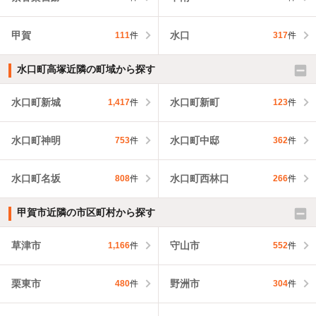
甲賀
水口
111
件
317
件
水口町高塚近隣の町域から探す
水口町新城
水口町新町
1,417
件
123
件
水口町神明
水口町中邸
753
件
362
件
水口町名坂
水口町西林口
808
件
266
件
甲賀市近隣の市区町村から探す
草津市
守山市
1,166
件
552
件
栗東市
野洲市
480
件
304
件