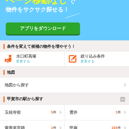
ページ移動なし
で
物件をサクサク探せる！
アプリをダウンロード
条件を変えて候補の物件を増やそう！
水口町高塚
絞り込み条件
変更する
変更する
地図
地図から探す
甲賀市の駅から探す
玉桂寺前
雲井
5
件
1
件
紫香楽宮跡
甲南
1
件
165
件