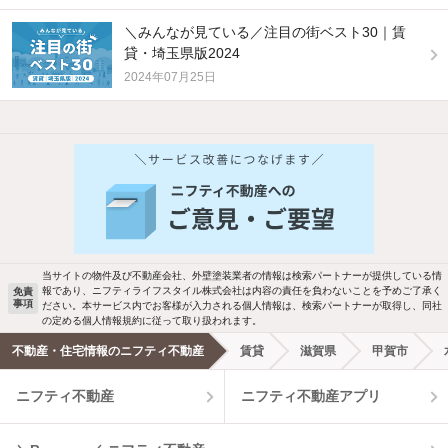
＼みんなが見ている／注目の街ベスト30｜賃
貸・埼玉県版2024
2024年07月25日
他の人はこんな条件で絞り込んでいます！
人気のこだわり条件
バス・トイレ別
2階以上
駐車場あり
ペット相談
当サイトの物件及び不動産会社、外壁塗装業者の情報は検索パートナーが提供している情
報であり、ニフティライフスタイル株式会社は内容の責任を負わないことを予めご了承く
免責
事項
ださい。本サービス内でお客様が入力される個人情報は、検索パートナーが取得し、同社
洗濯機置場あり
独立洗面台
の定める個人情報規約に従って取り扱われます。
不動産・住宅情報のニフティ不動産
賃貸
滋賀県
甲賀市
エアコンあり
都市ガス
ニフティ不動産
ニフティ不動産アプリ
温水洗浄便座
オートロック