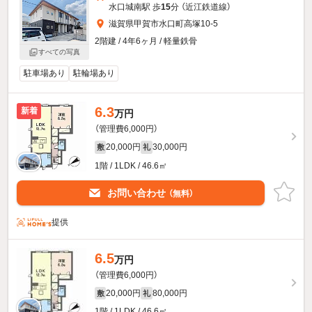
水口城南駅 歩
15
分 （近江鉄道線）
滋賀県甲賀市水口町高塚10-5
2階建 / 4年6ヶ月 / 軽量鉄骨
すべての写真
駐車場あり
駐輪場あり
6.3
新着
万円
（管理費6,000円）
20,000円
30,000円
敷
礼
1階 / 1LDK / 46.6㎡
お問い合わせ
（無料）
提供
6.5
万円
（管理費6,000円）
20,000円
80,000円
敷
礼
1階 / 1LDK / 46.6㎡