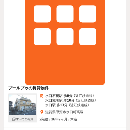
プールブゥの賃貸物件
水口石橋駅 歩
9
分 （近江鉄道線）
水口城南駅 歩
10
分 （近江鉄道線）
水口駅 歩
13
分 （近江鉄道線）
滋賀県甲賀市水口町高塚
2階建 / 36年9ヶ月 / 木造
すべての写真