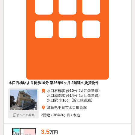
水口石橋駅より徒歩10分 築36年9ヶ月 2階建の賃貸物件
水口石橋駅 歩
10
分 （近江鉄道線）
水口城南駅 歩
14
分 （近江鉄道線）
水口駅 歩
16
分 （近江鉄道線）
滋賀県甲賀市水口町高塚
2階建 / 36年9ヶ月 / 木造
すべての写真
3.5
万円