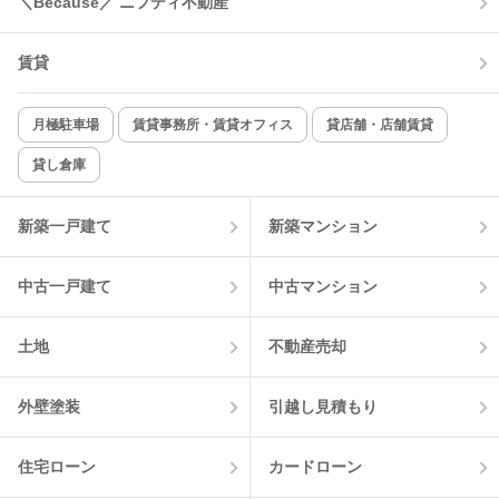
＼Because／ ニフティ不動産
コンロ2口以上
追焚き機能
賃貸
TV付インターホン
角部屋
新着のみ
インターネット無料
月極駐車場
賃貸事務所・賃貸オフィス
貸店舗・店舗賃貸
貸し倉庫
該当件数:
物件一覧に反映
11
件
新築一戸建て
新築マンション
中古一戸建て
中古マンション
土地
不動産売却
外壁塗装
引越し見積もり
住宅ローン
カードローン