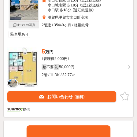
水口石橋駅 歩
15
分 （近江鉄道線）
水口城南駅 歩
18
分 （近江鉄道線）
水口駅 歩
18
分 （近江鉄道線）
滋賀県甲賀市水口町高塚
2階建 / 35年9ヶ月 / 軽量鉄骨
すべての写真
駐車場あり
5
万円
（管理費2,000円）
不要
50,000円
敷
礼
2階 / 1LDK / 32.77㎡
お問い合わせ
（無料）
提供