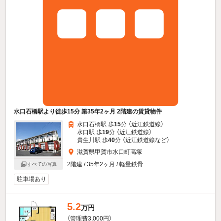
水口石橋駅より徒歩15分 築35年2ヶ月 2階建の賃貸物件
水口石橋駅 歩
15
分 （近江鉄道線）
水口駅 歩
19
分 （近江鉄道線）
貴生川駅 歩
40
分 （近江鉄道線
など
）
滋賀県甲賀市水口町高塚
2階建 / 35年2ヶ月 / 軽量鉄骨
すべての写真
駐車場あり
5.2
万円
（管理費3,000円）