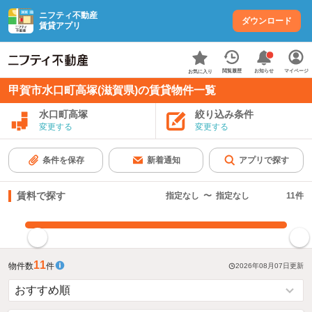
ニフティ不動産
ダウンロード
賃貸アプリ
お知らせ
閲覧履歴
マイページ
お気に入り
甲賀市水口町高塚(滋賀県)の賃貸物件一覧
水口町高塚
絞り込み条件
変更する
変更する
条件を保存
新着通知
アプリで探す
賃料で探す
指定なし
〜
指定なし
11
件
指定した賃料で絞り込む
11
物件数
件
2026年08月07日
更新