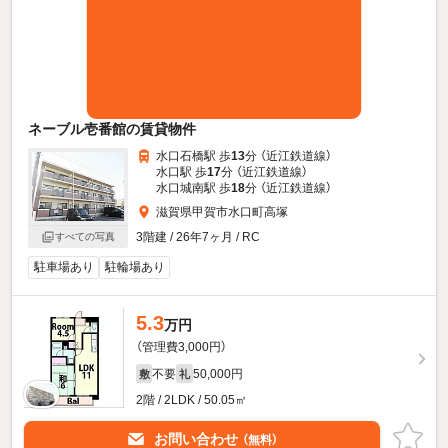
ネーブル壱番館の賃貸物件
水口石橋駅 歩
13
分 （近江鉄道線）
水口駅 歩
17
分 （近江鉄道線）
水口城南駅 歩
18
分 （近江鉄道線）
滋賀県甲賀市水口町高塚
3階建 / 26年7ヶ月 / RC
すべての写真
駐車場あり
駐輪場あり
5.3
万円
（管理費3,000円）
不要
50,000円
敷
礼
2階 / 2LDK / 50.05㎡
お問い合わせ
（無料）