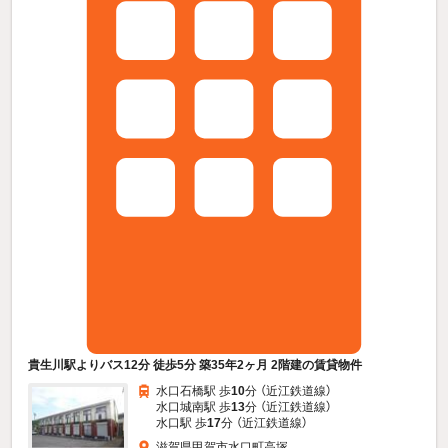
貴生川駅よりバス12分 徒歩5分 築35年2ヶ月 2階建の賃貸物件
水口石橋駅 歩
10
分 （近江鉄道線）
水口城南駅 歩
13
分 （近江鉄道線）
水口駅 歩
17
分 （近江鉄道線）
滋賀県甲賀市水口町高塚