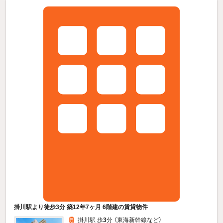
掛川駅より徒歩3分 築12年7ヶ月 6階建の賃貸物件
掛川駅 歩
3
分 （東海新幹線
など
）