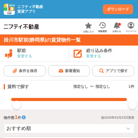
ニフティ不動産
ダウンロード
賃貸アプリ
お知らせ
閲覧履歴
マイページ
お気に入り
掛川市駅前(静岡県)の賃貸物件一覧
駅前
絞り込み条件
変更する
変更する
条件を保存
新着通知
アプリで探す
賃料で探す
指定なし
〜
指定なし
1
件
指定した賃料で絞り込む
1
物件数
件
2026年03月23日
更新