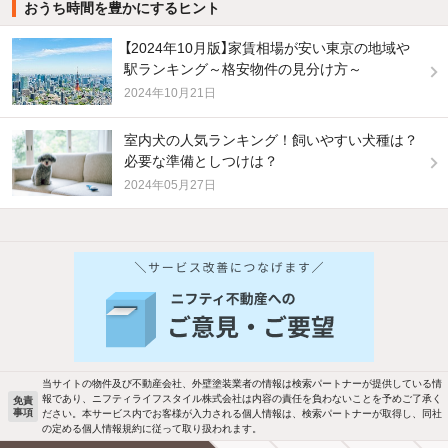
おうち時間を豊かにするヒント
【2024年10月版】家賃相場が安い東京の地域や
駅ランキング～格安物件の見分け方～
2024年10月21日
室内犬の人気ランキング！飼いやすい犬種は？
必要な準備としつけは？
2024年05月27日
他の人はこんな条件で絞り込んでいます！
人気のこだわり条件
バス・トイレ別
2階以上
駐車場あり
ペット相談
当サイトの物件及び不動産会社、外壁塗装業者の情報は検索パートナーが提供している情
報であり、ニフティライフスタイル株式会社は内容の責任を負わないことを予めご了承く
免責
洗濯機置場あり
独立洗面台
事項
ださい。本サービス内でお客様が入力される個人情報は、検索パートナーが取得し、同社
の定める個人情報規約に従って取り扱われます。