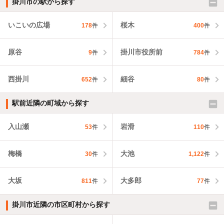
掛川市の駅から探す
いこいの広場
桜木
178
件
400
件
原谷
掛川市役所前
9
件
784
件
西掛川
細谷
652
件
80
件
駅前近隣の町域から探す
入山瀬
岩滑
53
件
110
件
梅橋
大池
30
件
1,122
件
大坂
大多郎
811
件
77
件
掛川市近隣の市区町村から探す