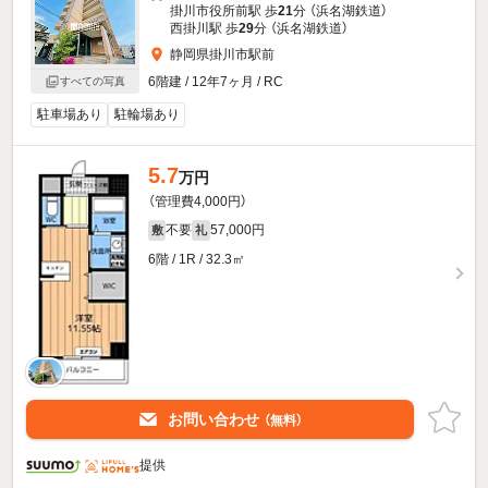
掛川市役所前駅 歩
21
分 （浜名湖鉄道）
西掛川駅 歩
29
分 （浜名湖鉄道）
静岡県掛川市駅前
6階建 / 12年7ヶ月 / RC
すべての写真
駐車場あり
駐輪場あり
5.7
万円
（管理費4,000円）
不要
57,000円
敷
礼
6階 / 1R / 32.3㎡
お問い合わせ
（無料）
提供