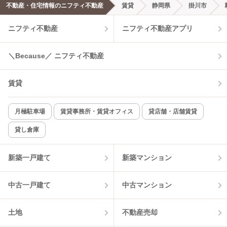
エアコンあり
都市ガス
不動産・住宅情報のニフティ不動産
賃貸
静岡県
掛川市
ニフティ不動産
ニフティ不動産アプリ
温水洗浄便座
オートロック
コンロ2口以上
追焚き機能
＼Because／ ニフティ不動産
TV付インターホン
角部屋
賃貸
新着のみ
インターネット無料
月極駐車場
賃貸事務所・賃貸オフィス
貸店舗・店舗賃貸
貸し倉庫
該当件数:
物件一覧に反映
1
件
新築一戸建て
新築マンション
中古一戸建て
中古マンション
土地
不動産売却