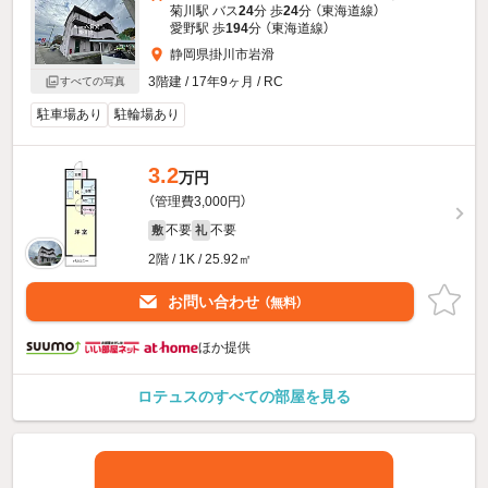
菊川駅 バス
24
分 歩
24
分 （東海道線）
愛野駅 歩
194
分 （東海道線）
静岡県掛川市岩滑
3階建 / 17年9ヶ月 / RC
すべての写真
駐車場あり
駐輪場あり
3.2
万円
（管理費3,000円）
不要
不要
敷
礼
2階 / 1K / 25.92㎡
お問い合わせ
（無料）
ほか提供
ロテュスのすべての部屋を見る