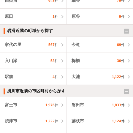
西掛川
細谷
648
件
79
件
原田
原谷
1
件
9
件
岩滑近隣の町域から探す
家代の里
今滝
567
件
69
件
入山瀬
梅橋
53
件
30
件
駅前
大池
4
件
1,122
件
掛川市近隣の市区町村から探す
富士市
磐田市
1,976
件
1,833
件
焼津市
藤枝市
1,222
件
1,124
件