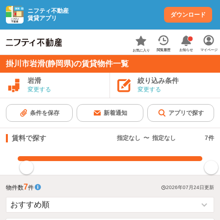
ニフティ不動産
ダウンロード
賃貸アプリ
お知らせ
閲覧履歴
マイページ
お気に入り
掛川市岩滑(静岡県)の賃貸物件一覧
岩滑
絞り込み条件
変更する
変更する
条件を保存
新着通知
アプリで探す
賃料で探す
指定なし
〜
指定なし
7
件
指定した賃料で絞り込む
7
物件数
件
2026年07月24日
更新