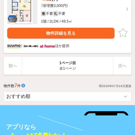
（管理費3,000円）
不要
不要
敷
礼
1階 / 2LDK / 49.5㎡
物件詳細を見る
ほか提供
1ページ目
前へ
次へ
全1ページ
7
物件数
件
2026年07月24日
更新
アプリなら