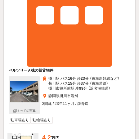
ベルツリーＡ棟の賃貸物件
掛川駅 バス
16
分 歩
23
分 （東海新幹線
など
）
菊川駅 バス
15
分 歩
37
分 （東海道線）
掛川市役所前駅 歩
99
分 （浜名湖鉄道）
静岡県掛川市岩滑
2階建 / 23年11ヶ月 / 鉄骨造
すべての写真
駐車場あり
駐輪場あり
4.2
万円