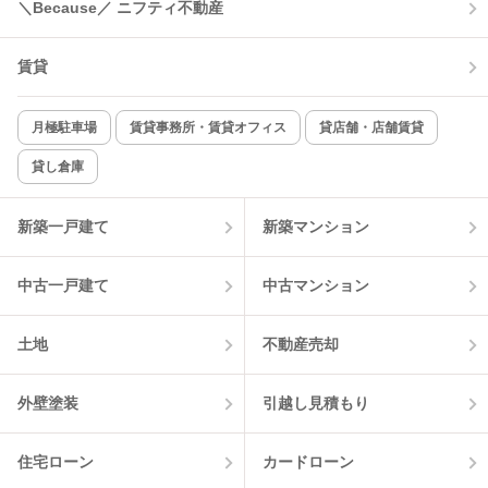
コンロ2口以上
追焚き機能
＼Because／ ニフティ不動産
TV付インターホン
角部屋
賃貸
新着のみ
インターネット無料
月極駐車場
賃貸事務所・賃貸オフィス
貸店舗・店舗賃貸
貸し倉庫
該当件数:
物件一覧に反映
7
件
新築一戸建て
新築マンション
中古一戸建て
中古マンション
土地
不動産売却
外壁塗装
引越し見積もり
住宅ローン
カードローン