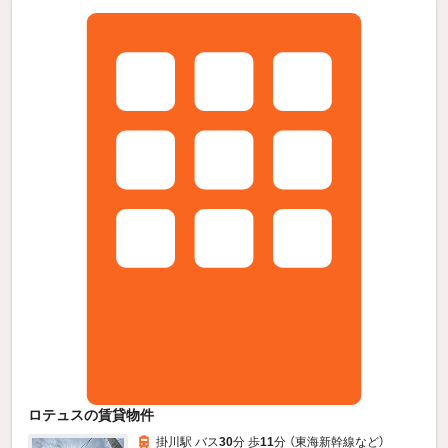
ロテュスの賃貸物件
掛川駅 バス
30
分 歩
11
分 （東海新幹線
など
）