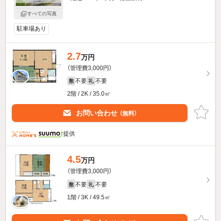
すべての写真
駐車場あり
2.7
万円
（管理費3,000円）
不要
不要
敷
礼
2階 / 2K / 35.0㎡
お問い合わせ
（無料）
提供
4.5
万円
（管理費3,000円）
不要
不要
敷
礼
1階 / 3K / 49.5㎡