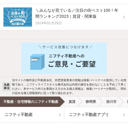
＼みんなが見ている／注目の街ベスト100！年
間ランキング2023｜賃貸・関東版
2024年01月29日
他の人はこんな条件で絞り込んでいます！
人気のこだわり条件
新着物件メール通知
バス・トイレ別
2階以上
検索中の条件の新着物件情報をいち早く
駐車場あり
ペット相談
お知らせします
当サイトの物件及び不動産会社、外壁塗装業者の情報は検索パートナーが提供している情
報であり、ニフティライフスタイル株式会社は内容の責任を負わないことを予めご了承く
免責
洗濯機置場あり
独立洗面台
事項
ださい。本サービス内でお客様が入力される個人情報は、検索パートナーが取得し、同社
新着メール通知を受け取る
の定める個人情報規約に従って取り扱われます。
エアコンあり
都市ガス
不動産・住宅情報のニフティ不動産
賃貸
静岡県
掛川市
ニフティ不動産
ニフティ不動産アプリ
温水洗浄便座
オートロック