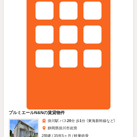
プルミエールN&Nの賃貸物件
掛川駅 バス
20
分 歩
1
分 （東海新幹線
など
）
静岡県掛川市岩滑
2階建 / 35年5ヶ月 / 軽量鉄骨