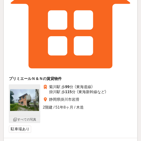
プリミエールＮ＆Ｎの賃貸物件
菊川駅 歩
99
分 （東海道線）
掛川駅 歩
115
分 （東海新幹線
など
）
静岡県掛川市岩滑
2階建 / 51年8ヶ月 / 木造
すべての写真
駐車場あり