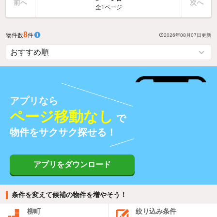
前へ
次へ
全1ページ
8
物件数
件
2026年08月07日
更新
アプリなら
ページ移動なし
で
物件をサクサク探せる！
アプリをダウンロード
条件を変えて候補の物件を増やそう！
柳町
絞り込み条件