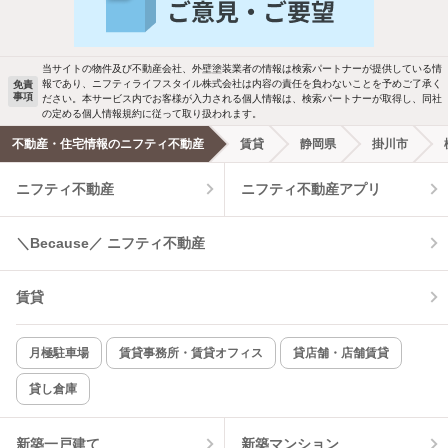
バス・トイレ別
2階以上
検索中の条件の新着物件情報をいち早く
駐車場あり
ペット相談
お知らせします
当サイトの物件及び不動産会社、外壁塗装業者の情報は検索パートナーが提供している情
報であり、ニフティライフスタイル株式会社は内容の責任を負わないことを予めご了承く
免責
事項
ださい。本サービス内でお客様が入力される個人情報は、検索パートナーが取得し、同社
洗濯機置場あり
独立洗面台
新着メール通知を受け取る
の定める個人情報規約に従って取り扱われます。
不動産・住宅情報のニフティ不動産
賃貸
静岡県
掛川市
エアコンあり
都市ガス
ニフティ不動産
ニフティ不動産アプリ
温水洗浄便座
オートロック
＼Because／ ニフティ不動産
コンロ2口以上
追焚き機能
賃貸
TV付インターホン
角部屋
新着のみ
インターネット無料
月極駐車場
賃貸事務所・賃貸オフィス
貸店舗・店舗賃貸
貸し倉庫
該当件数:
物件一覧に反映
8
件
新築一戸建て
新築マンション