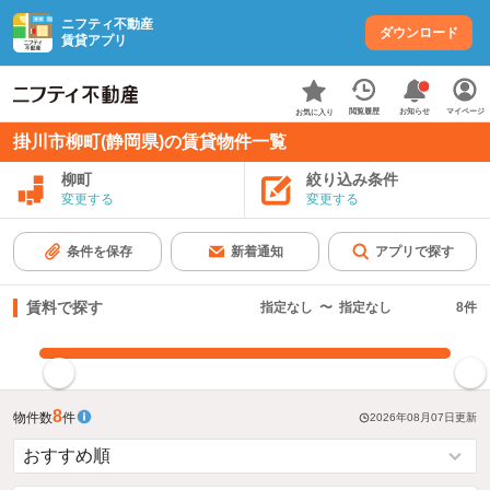
ニフティ不動産
ダウンロード
賃貸アプリ
お知らせ
閲覧履歴
マイページ
お気に入り
掛川市柳町(静岡県)の賃貸物件一覧
柳町
絞り込み条件
変更する
変更する
条件を保存
新着通知
アプリで探す
賃料で探す
指定なし
〜
指定なし
8
件
指定した賃料で絞り込む
8
物件数
件
2026年08月07日
更新