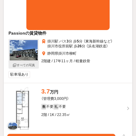
Passionの賃貸物件
掛川駅 バス
3
分 歩
5
分 （東海新幹線
など
）
掛川市役所前駅 歩
26
分 （浜名湖鉄道）
静岡県掛川市柳町
2階建 / 17年11ヶ月 / 軽量鉄骨
すべての写真
駐車場あり
3.7
万円
（管理費3,000円）
不要
不要
敷
礼
2階 / 1K / 22.35㎡