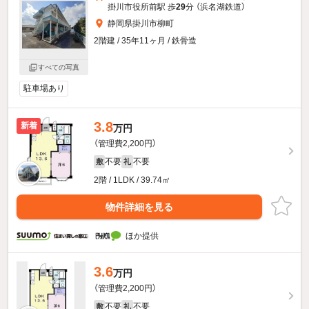
掛川市役所前駅 歩
29
分 （浜名湖鉄道）
静岡県掛川市柳町
2階建 / 35年11ヶ月 / 鉄骨造
すべての写真
駐車場あり
3.8
新着
万円
（管理費2,200円）
不要
不要
敷
礼
2階 / 1LDK / 39.74㎡
物件詳細を見る
ほか提供
3.6
万円
（管理費2,200円）
不要
不要
敷
礼