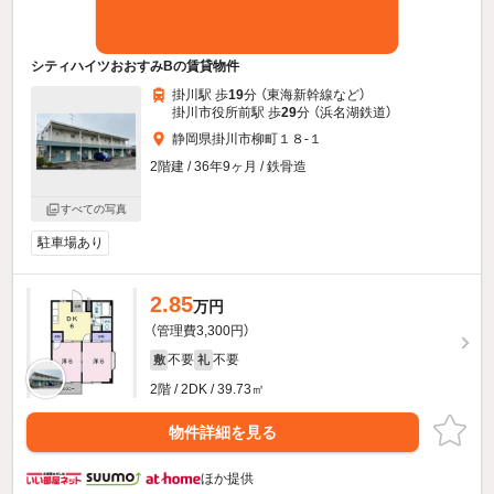
シティハイツおおすみBの賃貸物件
掛川駅 歩
19
分 （東海新幹線
など
）
掛川市役所前駅 歩
29
分 （浜名湖鉄道）
静岡県掛川市柳町１８-１
2階建 / 36年9ヶ月 / 鉄骨造
すべての写真
駐車場あり
2.85
万円
（管理費3,300円）
不要
不要
敷
礼
2階 / 2DK / 39.73㎡
物件詳細を見る
ほか提供