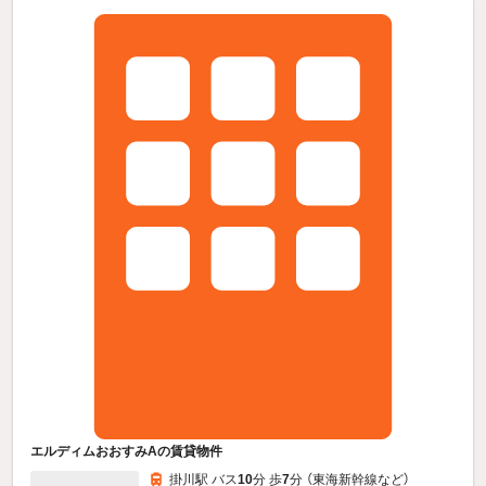
エルディムおおすみAの賃貸物件
掛川駅 バス
10
分 歩
7
分 （東海新幹線
など
）