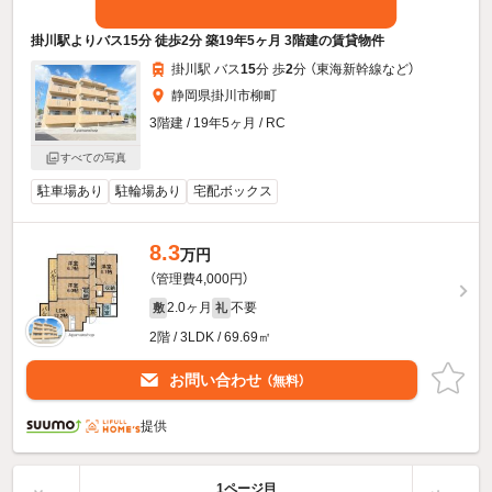
掛川駅よりバス15分 徒歩2分 築19年5ヶ月 3階建の賃貸物件
掛川駅 バス
15
分 歩
2
分 （東海新幹線
など
）
静岡県掛川市柳町
3階建 / 19年5ヶ月 / RC
すべての写真
駐車場あり
駐輪場あり
宅配ボックス
8.3
万円
（管理費4,000円）
2.0ヶ月
不要
敷
礼
2階 / 3LDK / 69.69㎡
お問い合わせ
（無料）
提供
1ページ目