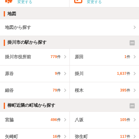
変更する
変更する
地図
地図から探す
掛川市の駅から探す
掛川市役所前
原田
779
件
1
件
原谷
掛川
9
件
1,637
件
細谷
桜木
79
件
395
件
柳町近隣の町域から探す
宮脇
八坂
496
件
105
件
矢崎町
弥生町
16
件
117
件