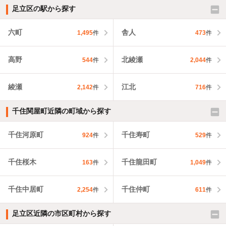
足立区の駅から探す
六町
舎人
1,495
件
473
件
高野
北綾瀬
544
件
2,044
件
綾瀬
江北
2,142
件
716
件
千住関屋町近隣の町域から探す
千住河原町
千住寿町
924
件
529
件
千住桜木
千住龍田町
163
件
1,049
件
千住中居町
千住仲町
2,254
件
611
件
足立区近隣の市区町村から探す