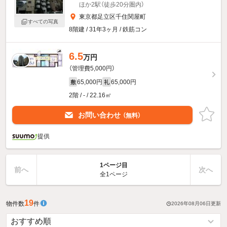
ほか2駅（徒歩20分圏内）
東京都足立区千住関屋町
すべての写真
8階建 / 31年3ヶ月 / 鉄筋コン
6.5
万円
（管理費5,000円）
65,000円
65,000円
敷
礼
2階 / - / 22.16㎡
お問い合わせ
（無料）
提供
1ページ目
前へ
次へ
全1ページ
19
物件数
件
2026年08月06日
更新