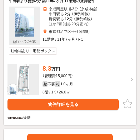
牛田駅より徒歩2分 築11年7ヶ月 11階建の賃貸物件
京成関屋駅 歩
2
分 （京成本線）
牛田駅 歩
2
分 （伊勢崎線）
堀切駅 歩
12
分 （伊勢崎線）
ほか2駅（徒歩20分圏内）
東京都足立区千住関屋町
11階建 / 11年7ヶ月 / RC
すべての写真
駐輪場あり
宅配ボックス
8.3
万円
（管理費15,000円）
不要
1.0ヶ月
敷
礼
8階 / 1K / 26.0㎡
物件詳細を見る
提供