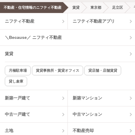
不動産・住宅情報のニフティ不動産
賃貸
東京都
足立区
エアコンあり
都市ガス
ニフティ不動産
ニフティ不動産アプリ
温水洗浄便座
オートロック
＼Because／ ニフティ不動産
コンロ2口以上
追焚き機能
賃貸
TV付インターホン
角部屋
新着のみ
インターネット無料
月極駐車場
賃貸事務所・賃貸オフィス
貸店舗・店舗賃貸
貸し倉庫
該当件数:
物件一覧に反映
19
件
新築一戸建て
新築マンション
中古一戸建て
中古マンション
土地
不動産売却