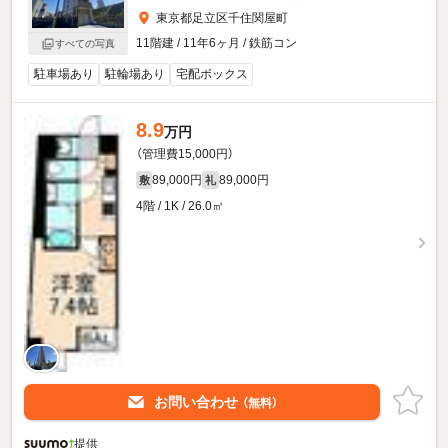
東京都足立区千住関屋町
11階建 / 11年6ヶ月 / 鉄筋コン
すべての写真
駐車場あり
駐輪場あり
宅配ボックス
8.9
万円
（管理費15,000円）
89,000円
89,000円
敷
礼
4階 / 1K / 26.0㎡
お問い合わせ
（無料）
提供