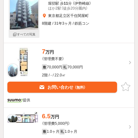
堀切駅 歩
11
分 （伊勢崎線）
ほか2駅（徒歩20分圏内）
東京都足立区千住関屋町
8階建 / 31年3ヶ月 / 鉄筋コン
すべての写真
7
万円
（管理費不要）
70,000円
70,000円
敷
礼
2階 / - / 22.0㎡
お問い合わせ
（無料）
提供
6.5
万円
（管理費5,000円）
1.0ヶ月
1.0ヶ月
敷
礼