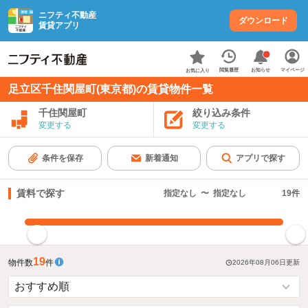
ニフティ不動産
ダウンロード
賃貸アプリ
お知らせ
閲覧履歴
マイページ
お気に入り
足立区千住関屋町(東京都)の賃貸物件一覧
千住関屋町
絞り込み条件
変更する
変更する
条件を保存
新着通知
アプリで探す
賃料で探す
指定なし
〜
指定なし
19
件
指定した賃料で絞り込む
19
物件数
件
2026年08月06日
更新