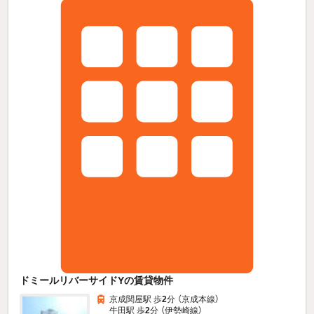
ドミールリバーサイドYの賃貸物件
京成関屋駅 歩
2
分 （京成本線）
牛田駅 歩
2
分 （伊勢崎線）