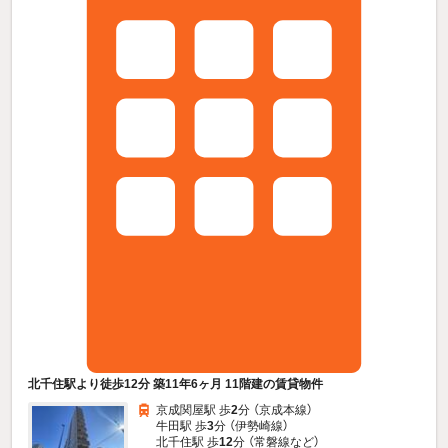
北千住駅より徒歩12分 築11年6ヶ月 11階建の賃貸物件
京成関屋駅 歩
2
分 （京成本線）
牛田駅 歩
3
分 （伊勢崎線）
北千住駅 歩
12
分 （常磐線
など
）