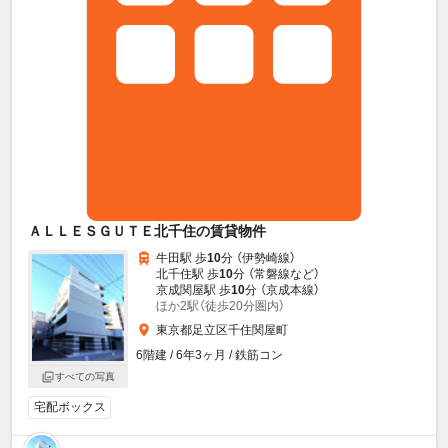
ＡＬＬＥＳＧＵＴＥ北千住の賃貸物件
牛田駅 歩
10
分 （伊勢崎線）
北千住駅 歩
10
分 （常磐線
など
）
京成関屋駅 歩
10
分 （京成本線）
ほか2駅（徒歩20分圏内）
東京都足立区千住関屋町
6階建 / 6年3ヶ月 / 鉄筋コン
すべての写真
宅配ボックス