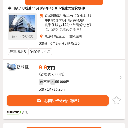
牛田駅より徒歩11分 築6年2ヶ月 6階建の賃貸物件
京成関屋駅 歩
11
分 （京成本線）
牛田駅 歩
11
分 （伊勢崎線）
北千住駅 歩
12
分 （常磐線
など
）
ほか2駅（徒歩20分圏内）
東京都足立区千住関屋町
すべての写真
6階建 / 6年2ヶ月 / 鉄筋コン
駐車場あり
宅配ボックス
9.9
万円
（管理費5,000円）
不要
99,000円
敷
礼
5階 / 1K / 26.25㎡
お問い合わせ
（無料）
提供