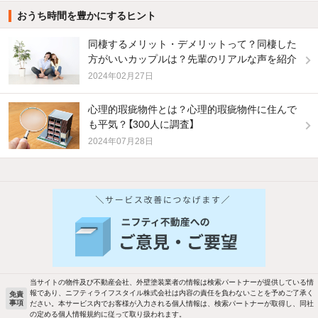
おうち時間を豊かにするヒント
同棲するメリット・デメリットって？同棲した
方がいいカップルは？先輩のリアルな声を紹介
2024年02月27日
心理的瑕疵物件とは？心理的瑕疵物件に住んで
も平気？【300人に調査】
2024年07月28日
他の人はこんな条件で絞り込んでいます！
人気のこだわり条件
バス・トイレ別
2階以上
駐車場あり
ペット相談
当サイトの物件及び不動産会社、外壁塗装業者の情報は検索パートナーが提供している情
報であり、ニフティライフスタイル株式会社は内容の責任を負わないことを予めご了承く
免責
事項
ださい。本サービス内でお客様が入力される個人情報は、検索パートナーが取得し、同社
洗濯機置場あり
独立洗面台
の定める個人情報規約に従って取り扱われます。