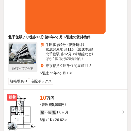
北千住駅より徒歩12分 築6年2ヶ月 6階建の賃貸物件
牛田駅 歩
9
分 （伊勢崎線）
京成関屋駅 歩
11
分 （京成本線）
北千住駅 歩
12
分 （常磐線
など
）
ほか2駅（徒歩20分圏内）
東京都足立区千住関屋町11-8
すべての写真
6階建 / 6年2ヶ月 / RC
駐輪場あり
宅配ボックス
10
新着
万円
（管理費5,000円）
不要
1.0ヶ月
敷
礼
6階 / 1K / 26.62㎡