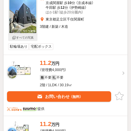
京成関屋駅 歩
10
分 （京成本線）
牛田駅 歩
12
分 （伊勢崎線）
ほか1駅（徒歩20分圏内）
東京都足立区千住関屋町
3階建 / 新築 / 木造
すべての写真
駐輪場あり
宅配ボックス
11.2
万円
（管理費4,000円）
不要
不要
敷
礼
2階 / 1LDK / 30.19㎡
お問い合わせ
（無料）
提供
11.2
万円