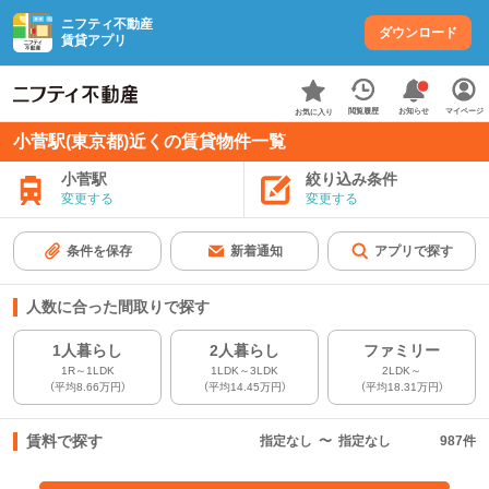
ニフティ不動産
ダウンロード
賃貸アプリ
お知らせ
閲覧履歴
マイページ
お気に入り
小菅駅(東京都)近くの賃貸物件一覧
小菅駅
絞り込み条件
変更する
変更する
条件を保存
新着通知
アプリで探す
人数に合った間取りで探す
1人暮らし
2人暮らし
ファミリー
1R～1LDK
1LDK～3LDK
2LDK～
（平均8.66万円）
（平均14.45万円）
（平均18.31万円）
賃料で探す
指定なし
〜
指定なし
987
件