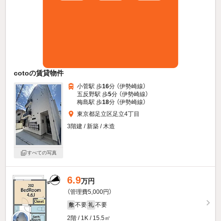
cotoの賃貸物件
小菅駅 歩
16
分 （伊勢崎線）
五反野駅 歩
5
分 （伊勢崎線）
梅島駅 歩
18
分 （伊勢崎線）
東京都足立区足立4丁目
3階建 / 新築 / 木造
すべての写真
6.9
万円
（管理費5,000円）
不要
不要
敷
礼
2階 / 1K / 15.5㎡