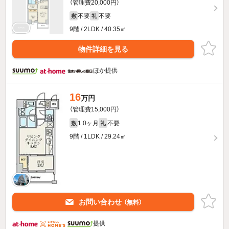
（管理費20,000円）
不要
不要
敷
礼
9階 / 2LDK / 40.35㎡
物件詳細を見る
ほか提供
16
万円
（管理費15,000円）
1.0ヶ月
不要
敷
礼
9階 / 1LDK / 29.24㎡
お問い合わせ
（無料）
提供