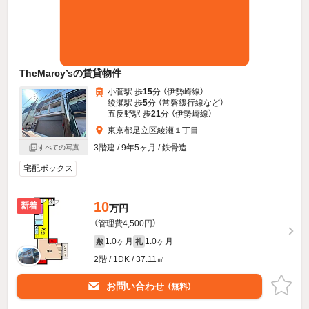
TheMarcy’sの賃貸物件
小菅駅 歩
15
分 （伊勢崎線）
綾瀬駅 歩
5
分 （常磐緩行線
など
）
五反野駅 歩
21
分 （伊勢崎線）
東京都足立区綾瀬１丁目
3階建 / 9年5ヶ月 / 鉄骨造
すべての写真
宅配ボックス
10
新着
万円
（管理費4,500円）
1.0ヶ月
1.0ヶ月
敷
礼
2階 / 1DK / 37.11㎡
お問い合わせ
（無料）