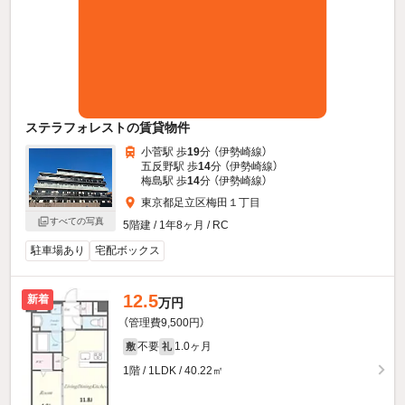
ステラフォレストの賃貸物件
小菅駅 歩
19
分 （伊勢崎線）
五反野駅 歩
14
分 （伊勢崎線）
梅島駅 歩
14
分 （伊勢崎線）
東京都足立区梅田１丁目
すべての写真
5階建 / 1年8ヶ月 / RC
駐車場あり
宅配ボックス
12.5
新着
万円
（管理費9,500円）
不要
1.0ヶ月
敷
礼
1階 / 1LDK / 40.22㎡