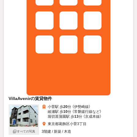
VillaAvenirの賃貸物件
小菅駅 歩
20
分 （伊勢崎線）
綾瀬駅 歩
10
分 （常磐緩行線
など
）
堀切菖蒲園駅 歩
13
分 （京成本線）
東京都葛飾区小菅3丁目
3階建 / 新築 / 木造
すべての写真