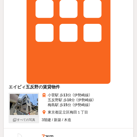
エイビィ五反野の賃貸物件
小菅駅 歩
13
分 （伊勢崎線）
五反野駅 歩
10
分 （伊勢崎線）
梅島駅 歩
15
分 （伊勢崎線）
東京都足立区梅田１丁目
3階建 / 新築 / 木造
すべての写真
7