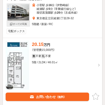
小菅駅 歩
16
分 （伊勢崎線）
綾瀬駅 歩
5
分 （常磐緩行線
など
）
堀切菖蒲園駅 歩
20
分 （京成本線）
東京都足立区綾瀬1丁目28-32
5階建 / 新築 / RC
すべての写真
宅配ボックス
20.15
万円
（管理費15,000円）
不要
不要
敷
礼
5階 / 2LDK / 46.01㎡
お問い合わせ
（無料）