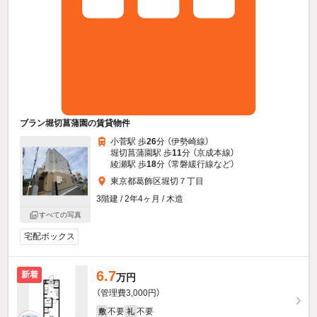
ブラン堀切菖蒲園の賃貸物件
小菅駅 歩
26
分 （伊勢崎線）
堀切菖蒲園駅 歩
11
分 （京成本線）
綾瀬駅 歩
18
分 （常磐緩行線
など
）
東京都葛飾区堀切７丁目
3階建 / 2年4ヶ月 / 木造
すべての写真
宅配ボックス
6.7
新着
万円
（管理費3,000円）
不要
不要
敷
礼