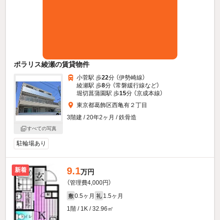
ポラリス綾瀬の賃貸物件
小菅駅 歩
22
分 （伊勢崎線）
綾瀬駅 歩
8
分 （常磐緩行線
など
）
堀切菖蒲園駅 歩
15
分 （京成本線）
東京都葛飾区西亀有２丁目
3階建 / 20年2ヶ月 / 鉄骨造
すべての写真
駐輪場あり
9.1
新着
万円
（管理費4,000円）
0.5ヶ月
1.5ヶ月
敷
礼
1階 / 1K / 32.96㎡