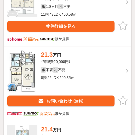
1.0ヶ月
不要
敷
礼
11階 / 3LDK / 50.58㎡
物件詳細を見る
ほか提供
21.3
万円
（管理費20,000円）
不要
不要
敷
礼
8階 / 2LDK / 40.35㎡
お問い合わせ
（無料）
ほか提供
21.4
万円