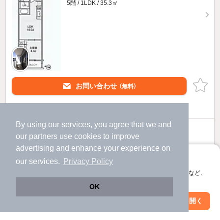
5階 / 1LDK / 35.3㎡
お問い合わせ
（無料）
提供
By using our services, you agree that we and
15.75
万円
our
partners
use cookies to improve
（管理費15,000円）
advertising and enhance your experience on
不要
不要
敷
礼
アプリに切り替えて、サクサクお部屋探し
our services.
Privacy Policy
3階 / 1LDK / 35.3㎡
会員登録なしですぐ使える。マップ検索やお気に入り保存など、
アプリ限定の便利な機能が使えます！
OK
Web版で続行
アプリを開く
駅・沿線を変更
絞り込み条件を変更