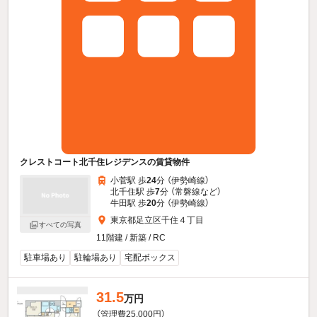
クレストコート北千住レジデンスの賃貸物件
小菅駅 歩
24
分 （伊勢崎線）
北千住駅 歩
7
分 （常磐線
など
）
牛田駅 歩
20
分 （伊勢崎線）
東京都足立区千住４丁目
すべての写真
11階建 / 新築 / RC
駐車場あり
駐輪場あり
宅配ボックス
31.5
万円
（管理費25,000円）