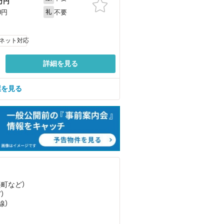
万円
不要
0円
礼
ネット対応
詳細を見る
屋を見る
楽町
など
）
ど
）
線）