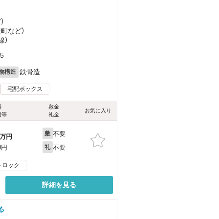
ど
）
楽町
など
）
線）
5
鉄骨造
物構造
宅配ボックス
料
敷金
お気に入り
費等
礼金
不要
敷
万円
不要
0円
礼
トロック
詳細を見る
る