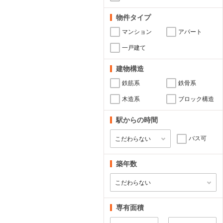
物件タイプ
マンション
アパート
一戸建て
建物構造
鉄筋系
鉄骨系
木造系
ブロック構造
駅からの時間
バス可
築年数
専有面積