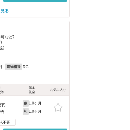
を見る
楽町
など
）
ど
）
線）
月
RC
建物構造
料
敷金
お気に入り
費等
礼金
1.0ヶ月
敷
万円
1.0ヶ月
0円
礼
人不要