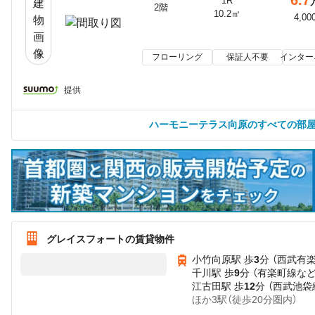
6.7
1R
2階
10.2㎡
4,00
フローリング
保証人不要
インター
提供
ハーモニーテラス向原のすべての部
グレイスフォートの賃貸物件
小竹向原駅 歩
3
分 （西武有
千川駅 歩
9
分 （有楽町線
な
江古田駅 歩
12
分 （西武池袋
ほか3駅（徒歩20分圏内）