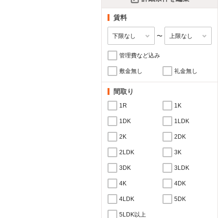
賃料
〜
管理費など込み
敷金無し
礼金無し
間取り
1R
1K
1DK
1LDK
2K
2DK
2LDK
3K
3DK
3LDK
4K
4DK
4LDK
5DK
5LDK以上