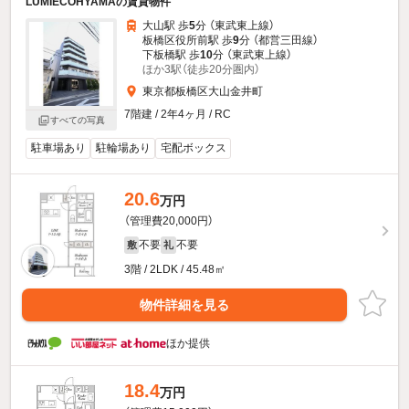
LUMIECOHYAMAの賃貸物件
大山駅 歩
5
分 （東武東上線）
板橋区役所前駅 歩
9
分 （都営三田線）
下板橋駅 歩
10
分 （東武東上線）
ほか3駅（徒歩20分圏内）
東京都板橋区大山金井町
7階建 / 2年4ヶ月 / RC
すべての写真
駐車場あり
駐輪場あり
宅配ボックス
20.6
万円
（管理費20,000円）
不要
不要
敷
礼
3階 / 2LDK / 45.48㎡
物件詳細を見る
ほか提供
18.4
万円