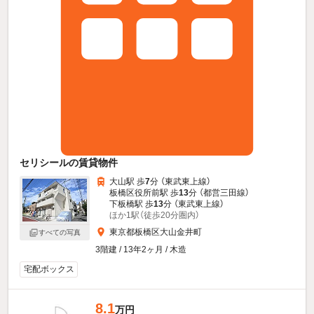
セリシールの賃貸物件
大山駅 歩
7
分 （東武東上線）
板橋区役所前駅 歩
13
分 （都営三田線）
下板橋駅 歩
13
分 （東武東上線）
ほか1駅（徒歩20分圏内）
東京都板橋区大山金井町
すべての写真
3階建 / 13年2ヶ月 / 木造
宅配ボックス
8.1
万円