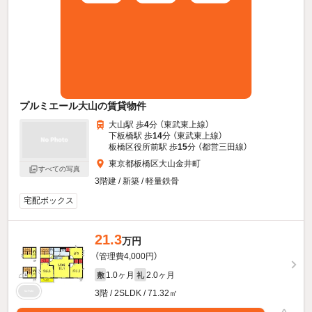
プルミエール大山の賃貸物件
大山駅 歩
4
分 （東武東上線）
下板橋駅 歩
14
分 （東武東上線）
板橋区役所前駅 歩
15
分 （都営三田線）
東京都板橋区大山金井町
すべての写真
3階建 / 新築 / 軽量鉄骨
宅配ボックス
21.3
万円
（管理費4,000円）
1.0ヶ月
2.0ヶ月
敷
礼
3階 / 2SLDK / 71.32㎡