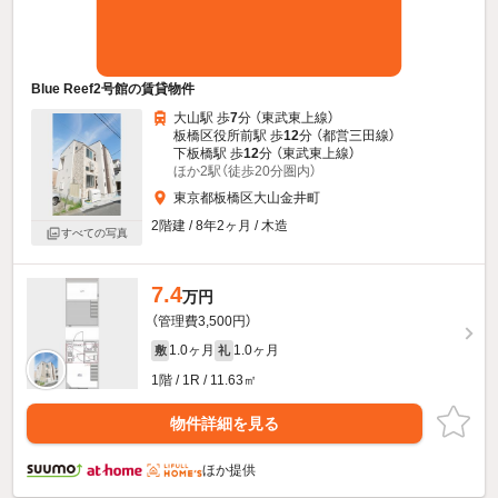
Blue Reef2号館の賃貸物件
大山駅 歩
7
分 （東武東上線）
板橋区役所前駅 歩
12
分 （都営三田線）
下板橋駅 歩
12
分 （東武東上線）
ほか2駅（徒歩20分圏内）
東京都板橋区大山金井町
2階建 / 8年2ヶ月 / 木造
すべての写真
7.4
万円
（管理費3,500円）
1.0ヶ月
1.0ヶ月
敷
礼
1階 / 1R / 11.63㎡
物件詳細を見る
ほか提供