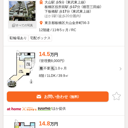
大山駅 歩
5
分 （東武東上線）
板橋区役所前駅 歩
17
分 （都営三田線）
下板橋駅 歩
17
分 （東武東上線）
ほか1駅（徒歩20分圏内）
東京都板橋区大山金井町56-3
すべての写真
12階建 / 11年5ヶ月 / RC
駐輪場あり
宅配ボックス
14.5
万円
（管理費8,000円）
不要
1.0ヶ月
敷
礼
8階 / 1LDK / 39.9㎡
お問い合わせ
（無料）
ほか提供
14.8
万円