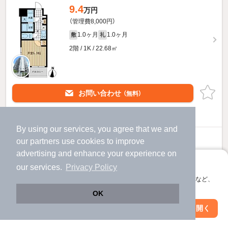
9.4
万円
（管理費8,000円）
1.0ヶ月
1.0ヶ月
敷
礼
2階 / 1K / 22.68㎡
お問い合わせ
（無料）
提供
By using our services, you agree that we and
9.8
our
partners
use cookies to improve
万円
advertising and enhance your experience on
（管理費8,000円）
アプリに切り替えて、サクサクお部屋探し
our services.
Privacy Policy
1.0ヶ月
1.0ヶ月
敷
礼
会員登録なしですぐ使える。マップ検索やお気に入り保存など、
5階 / 1K / 21.46㎡
アプリ限定の便利な機能が使えます！
OK
Web版で続行
アプリを開く
市区町村を変更
絞り込み条件を変更
お問い合わせ
（無料）