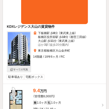
KDXレジデンス大山の賃貸物件
下板橋駅 歩
8
分 （東武東上線）
板橋区役所前駅 歩
10
分 （都営三田線）
大山駅 歩
11
分 （東武東上線）
ほか3駅（徒歩20分圏内）
東京都板橋区大山金井町
14階建 / 18年6ヶ月 / RC
すべての写真
駐車場あり
宅配ボックス
9.4
万円
（管理費8,000円）
1.0ヶ月
1.0ヶ月
敷
礼