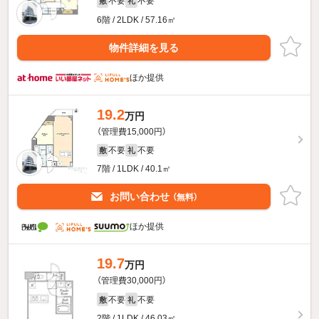
不要
不要
敷
礼
6階 / 2LDK / 57.16㎡
物件詳細を見る
ほか提供
19.2
万円
（管理費15,000円）
不要
不要
敷
礼
7階 / 1LDK / 40.1㎡
お問い合わせ
（無料）
ほか提供
19.7
万円
（管理費30,000円）
不要
不要
敷
礼
2階 / 1LDK / 46.03㎡