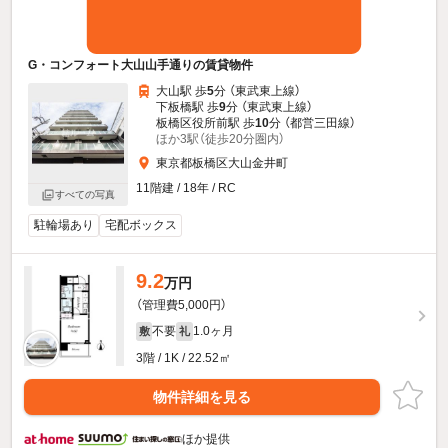
G・コンフォート大山山手通りの賃貸物件
大山駅 歩
5
分 （東武東上線）
下板橋駅 歩
9
分 （東武東上線）
板橋区役所前駅 歩
10
分 （都営三田線）
ほか3駅（徒歩20分圏内）
東京都板橋区大山金井町
11階建 / 18年 / RC
すべての写真
駐輪場あり
宅配ボックス
9.2
万円
（管理費5,000円）
不要
1.0ヶ月
敷
礼
3階 / 1K / 22.52㎡
物件詳細を見る
ほか提供