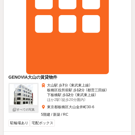
GENOVIA大山の賃貸物件
大山駅 歩
7
分 （東武東上線）
板橋区役所前駅 歩
12
分 （都営三田線）
下板橋駅 歩
12
分 （東武東上線）
ほか2駅（徒歩20分圏内）
東京都板橋区大山金井町30-6
すべての写真
5階建 / 新築 / RC
駐輪場あり
宅配ボックス