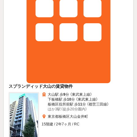
スプランディッド大山の賃貸物件
大山駅 歩
9
分 （東武東上線）
下板橋駅 歩
10
分 （東武東上線）
板橋区役所前駅 歩
11
分 （都営三田線）
ほか3駅（徒歩20分圏内）
東京都板橋区大山金井町
15階建 / 2年7ヶ月 / RC