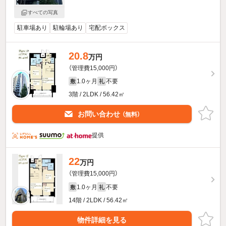
すべての写真
駐車場あり
駐輪場あり
宅配ボックス
20.8
万円
（管理費15,000円）
1.0ヶ月
不要
敷
礼
3階 / 2LDK / 56.42㎡
お問い合わせ
（無料）
提供
22
万円
（管理費15,000円）
1.0ヶ月
不要
敷
礼
14階 / 2LDK / 56.42㎡
物件詳細を見る