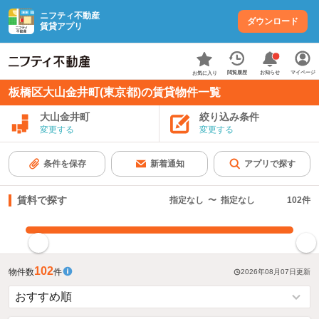
ニフティ不動産
ダウンロード
賃貸アプリ
お知らせ
閲覧履歴
マイページ
お気に入り
板橋区大山金井町(東京都)の賃貸物件一覧
大山金井町
絞り込み条件
変更する
変更する
条件を保存
新着通知
アプリで探す
賃料で探す
指定なし
〜
指定なし
102
件
指定した賃料で絞り込む
102
物件数
件
2026年08月07日
更新