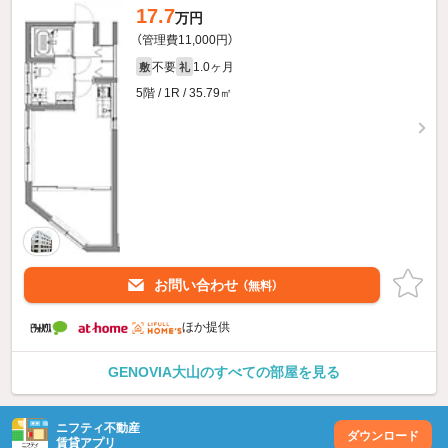
17.7
万円
（管理費11,000円）
不要
1.0ヶ月
敷
礼
5階 / 1R / 35.79㎡
お問い合わせ
（無料）
ほか提供
GENOVIA大山のすべての部屋を見る
ニフティ不動産
ダウンロード
賃貸アプリ