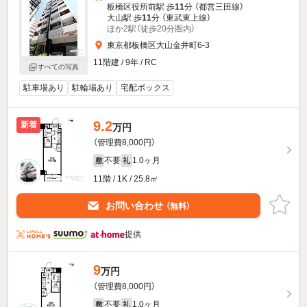
板橋区役所前駅 歩
11
分 （都営三田線）
大山駅 歩
11
分 （東武東上線）
ほか2駅（徒歩20分圏内）
東京都板橋区大山金井町6-3
11階建 / 9年 / RC
すべての写真
駐車場あり
駐輪場あり
宅配ボックス
9.2
新着
万円
（管理費8,000円）
不要
1.0ヶ月
敷
礼
11階 / 1K / 25.8㎡
お問い合わせ
（無料）
提供
9
万円
（管理費8,000円）
不要
1.0ヶ月
敷
礼