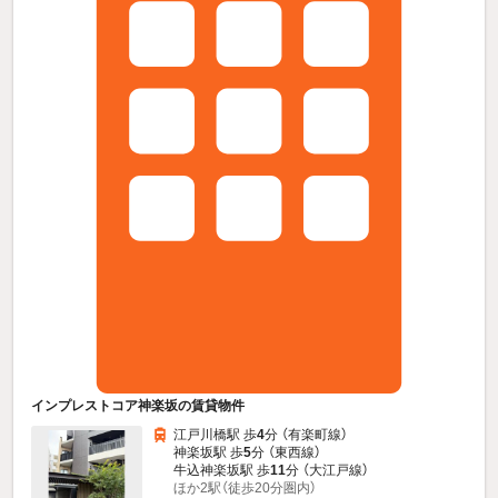
インプレストコア神楽坂の賃貸物件
江戸川橋駅 歩
4
分 （有楽町線）
神楽坂駅 歩
5
分 （東西線）
牛込神楽坂駅 歩
11
分 （大江戸線）
ほか2駅（徒歩20分圏内）