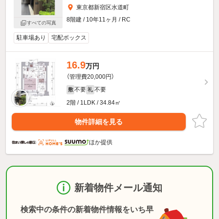
東京都新宿区水道町
8階建 / 10年11ヶ月 / RC
すべての写真
駐車場あり
宅配ボックス
16.9
万円
（管理費20,000円）
不要
不要
敷
礼
2階 / 1LDK / 34.84㎡
物件詳細を見る
ほか提供
新着物件メール通知
検索中の条件の新着物件情報をいち早