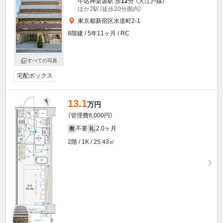
牛込神楽坂駅 歩
12
分 （大江戸線）
ほか2駅（徒歩20分圏内）
東京都新宿区水道町2-1
8階建 / 5年11ヶ月 / RC
すべての写真
宅配ボックス
13.1
万円
（管理費8,000円）
不要
2.0ヶ月
敷
礼
2階 / 1K / 25.43㎡