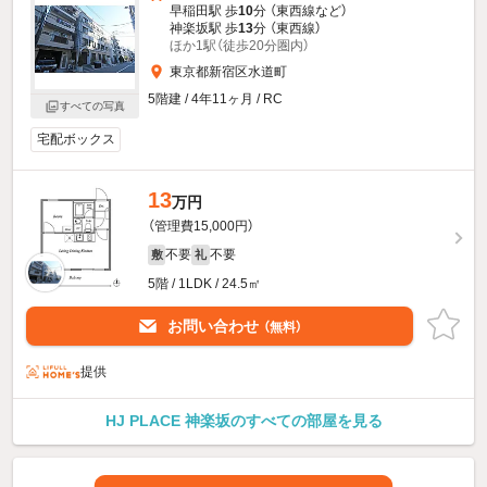
早稲田駅 歩
10
分 （東西線
など
）
神楽坂駅 歩
13
分 （東西線）
ほか1駅（徒歩20分圏内）
東京都新宿区水道町
5階建 / 4年11ヶ月 / RC
すべての写真
宅配ボックス
13
万円
（管理費15,000円）
不要
不要
敷
礼
5階 / 1LDK / 24.5㎡
お問い合わせ
（無料）
提供
HJ PLACE 神楽坂のすべての部屋を見る