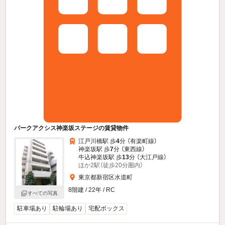
パークアクシス神楽坂ステージの賃貸物件
江戸川橋駅 歩
4
分 （有楽町線）
神楽坂駅 歩
7
分 （東西線）
牛込神楽坂駅 歩
13
分 （大江戸線）
ほか2駅（徒歩20分圏内）
東京都新宿区水道町
8階建 / 22年 / RC
すべての写真
駐車場あり
駐輪場あり
宅配ボックス