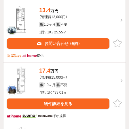
13.4
万円
（管理費13,000円）
1.0ヶ月
不要
敷
礼
1階 / 1K / 25.55㎡
お問い合わせ
（無料）
提供
17.4
万円
（管理費15,000円）
1.0ヶ月
不要
敷
礼
7階 / 1R / 33.01㎡
物件詳細を見る
ほか提供