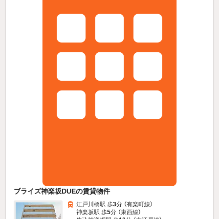
ブライズ神楽坂DUEの賃貸物件
江戸川橋駅 歩
3
分 （有楽町線）
神楽坂駅 歩
5
分 （東西線）