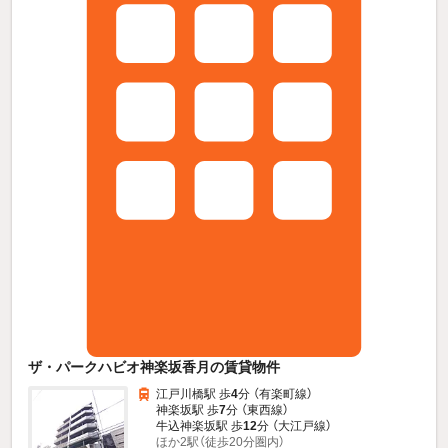
ザ・パークハビオ神楽坂香月の賃貸物件
江戸川橋駅 歩
4
分 （有楽町線）
神楽坂駅 歩
7
分 （東西線）
牛込神楽坂駅 歩
12
分 （大江戸線）
ほか2駅（徒歩20分圏内）