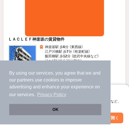
ＬＡＣＬＥＦ神楽坂の賃貸物件
神楽坂駅 歩
6
分 （東西線）
江戸川橋駅 歩
7
分 （有楽町線）
飯田橋駅 歩
12
分 （総武中央線
など
）
ほか1駅（徒歩20分圏内）
東京都新宿区水道町1-2
By using our services, you agree that we and
7階建 / 9年5ヶ月 / RC
our
partners
use cookies to improve
すべての写真
advertising and enhance your experience on
アプリに切り替えて、サクサクお部屋探し
our services.
Privacy Policy
駐輪場あり
宅配ボックス
会員登録なしですぐ使える。マップ検索やお気に入り保存など、
アプリ限定の便利な機能が使えます！
OK
13.8
万円
Web版で続行
アプリを開く
（管理費12,000円）
市区町村を変更
絞り込み条件を変更
不要
1.5ヶ月
敷
礼