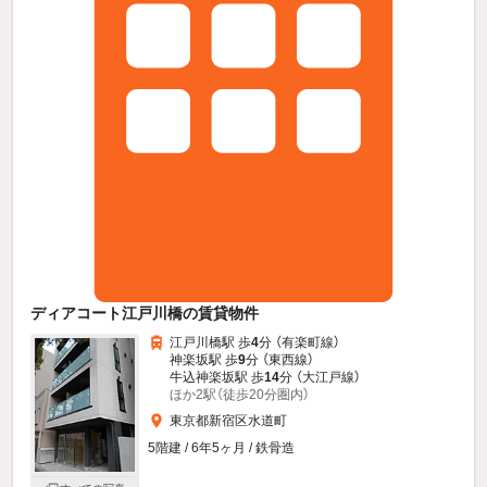
ディアコート江戸川橋の賃貸物件
江戸川橋駅 歩
4
分 （有楽町線）
神楽坂駅 歩
9
分 （東西線）
牛込神楽坂駅 歩
14
分 （大江戸線）
ほか2駅（徒歩20分圏内）
東京都新宿区水道町
5階建 / 6年5ヶ月 / 鉄骨造