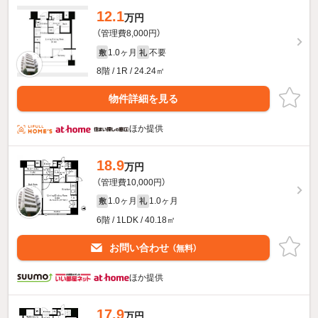
12.1
万円
（管理費8,000円）
1.0ヶ月
不要
敷
礼
8階 / 1R / 24.24㎡
物件詳細を見る
ほか提供
18.9
万円
（管理費10,000円）
1.0ヶ月
1.0ヶ月
敷
礼
6階 / 1LDK / 40.18㎡
お問い合わせ
（無料）
ほか提供
17.9
万円