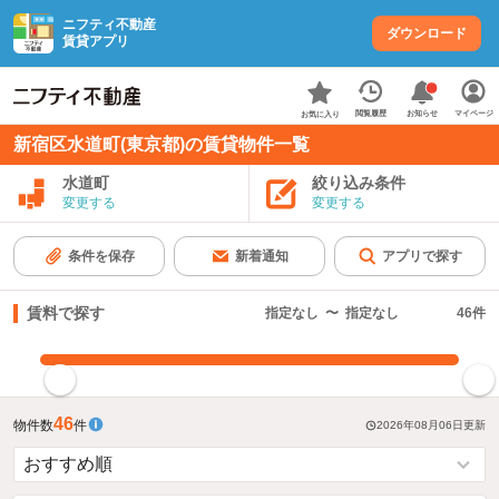
ニフティ不動産
ダウンロード
賃貸アプリ
お知らせ
閲覧履歴
マイページ
お気に入り
新宿区水道町(東京都)の賃貸物件一覧
水道町
絞り込み条件
変更する
変更する
条件を保存
新着通知
アプリで探す
賃料で探す
指定なし
〜
指定なし
46
件
指定した賃料で絞り込む
46
物件数
件
2026年08月06日
更新