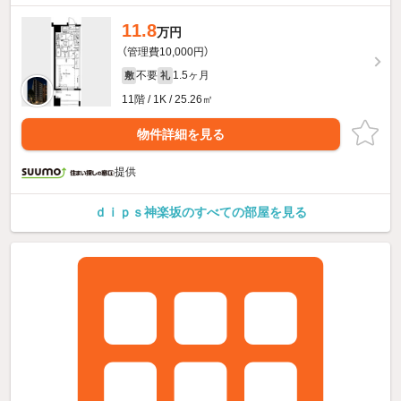
11.8
万円
（管理費10,000円）
不要
1.5ヶ月
敷
礼
11階 / 1K / 25.26㎡
物件詳細を見る
提供
ｄｉｐｓ神楽坂のすべての部屋を見る