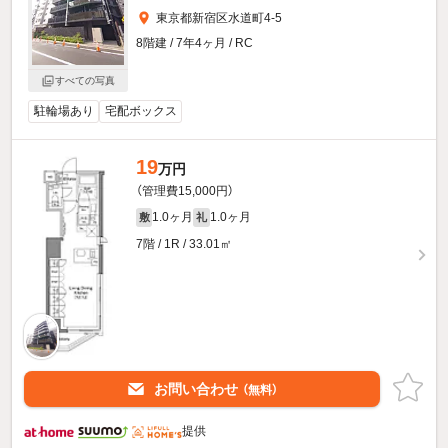
東京都新宿区水道町4-5
8階建 / 7年4ヶ月 / RC
すべての写真
駐輪場あり
宅配ボックス
19
万円
（管理費15,000円）
1.0ヶ月
1.0ヶ月
敷
礼
7階 / 1R / 33.01㎡
お問い合わせ
（無料）
提供