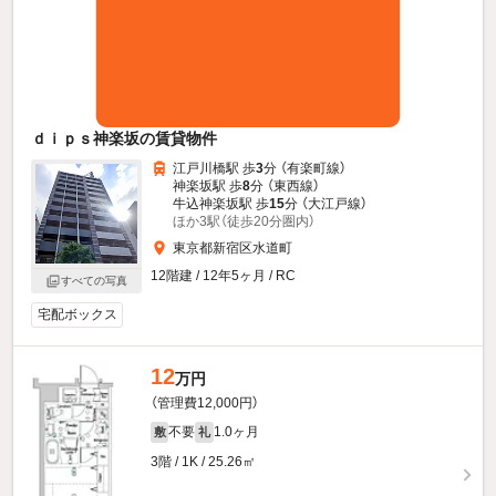
ｄｉｐｓ神楽坂の賃貸物件
江戸川橋駅 歩
3
分 （有楽町線）
神楽坂駅 歩
8
分 （東西線）
牛込神楽坂駅 歩
15
分 （大江戸線）
ほか3駅（徒歩20分圏内）
東京都新宿区水道町
12階建 / 12年5ヶ月 / RC
すべての写真
宅配ボックス
12
万円
（管理費12,000円）
不要
1.0ヶ月
敷
礼
3階 / 1K / 25.26㎡