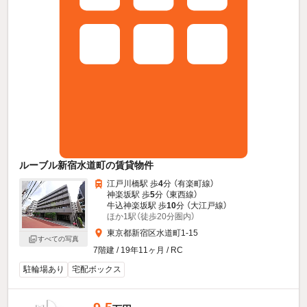
ルーブル新宿水道町の賃貸物件
江戸川橋駅 歩
4
分 （有楽町線）
神楽坂駅 歩
5
分 （東西線）
牛込神楽坂駅 歩
10
分 （大江戸線）
ほか1駅（徒歩20分圏内）
東京都新宿区水道町1-15
すべての写真
7階建 / 19年11ヶ月 / RC
駐輪場あり
宅配ボックス