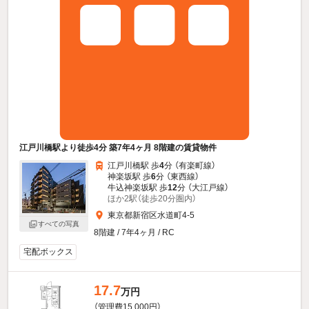
江戸川橋駅より徒歩4分 築7年4ヶ月 8階建の賃貸物件
江戸川橋駅 歩
4
分 （有楽町線）
神楽坂駅 歩
6
分 （東西線）
牛込神楽坂駅 歩
12
分 （大江戸線）
ほか2駅（徒歩20分圏内）
東京都新宿区水道町4-5
すべての写真
8階建 / 7年4ヶ月 / RC
宅配ボックス
17.7
万円
（管理費15,000円）