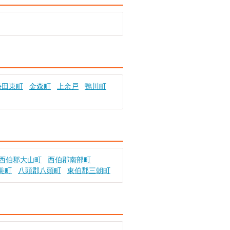
海田東町
金森町
上余戸
鴨川町
西伯郡大山町
西伯郡南部町
美町
八頭郡八頭町
東伯郡三朝町