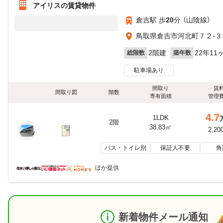
アイリスの賃貸物件
倉吉駅 歩
20
分 （山陰線）
鳥取県倉吉市河北町７２-３
2階建
22年11
総階数
築年数
駐車場あり
間取り
賃
間取り図
階数
専有面積
管理
4.7
1LDK
2階
38.83㎡
2,20
バス・トイレ別
保証人不要
角
ほか提供
新着物件メール通知