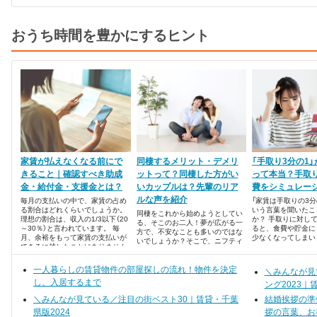
おうち時間を豊かにするヒント
家賃が払えなくなる前にで
同棲するメリット・デメリ
「手取り3分の1
きること｜確認すべき助成
ットって？同棲した方がい
って本当？手取
金・給付金・支援金とは？
いカップルは？先輩のリア
費をシミュレー
ルな声を紹介
毎月の支払いの中で、家賃の占め
「家賃は手取りの3分
る割合はどれくらいでしょうか。
いう言葉を聞いたこ
同棲をこれから始めようとしてい
理想の割合は、収入の1/3以下（20
か？ 手取りに対し
る、そこのお二人！夢が広がる一
～30％）と言われています。 毎
ると、食費や貯金に
方で、不安なことも多いのではな
月、余裕をもって家賃の支払いが
少なくなってしまい
いでしょうか？そこで、ニフティ
できるに越したことはありません
不動産が同棲の先輩カップルにア
が、人生は何が起こるか分かりま
ンケートを敢行。同棲のメリッ
せん。
一人暮らしの賃貸物件の部屋探しの流れ！物件を決定
ト・デメリットについてまとめま
＼みんなが見
した。ランキング形式でご紹介し
し、入居するまで
ング2023｜
ます！
＼みんなが見ている／注目の街ベスト30｜賃貸・千葉
結婚挨拶の準
県版2024
拶の言葉、お