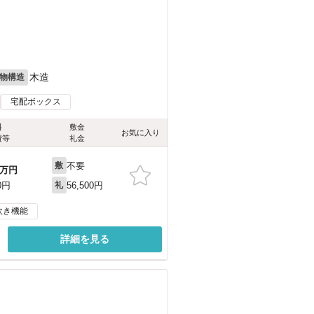
木造
物構造
宅配ボックス
料
敷金
お気に入り
費等
礼金
不要
敷
万円
56,500円
0円
礼
炊き機能
詳細を見る