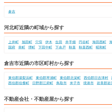
倉吉
河北町近隣の町域から探す
上井町
旭田町
穴窪
伊木
生田
井手畑
円谷町
海田西町
国府
幸町
堺町
下田中町
下余戸
秋喜
秋喜西町
昭和町
倉吉市近隣の市区町村から探す
東伯郡湯梨浜町
東伯郡琴浦町
東伯郡北栄町
西伯郡日吉津村
西伯郡伯耆町
日野郡江府町
鳥取市
米子市
境港市
岩美郡岩
不動産会社・不動産屋から探す