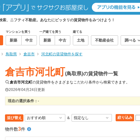
て検索、ニフティ不動産。あなたにピッタリの賃貸物件をみつけよう！
マンションを買う
一戸建てを買う
建てる
新築
中古
新築
中古
土地
不動産会社
調べる
鳥取県
倉吉市
河北町の賃貸物件を探す
倉吉市河北町
(鳥取県)の賃貸物件一覧
倉吉市河北町
の賃貸物件をさまざまなこだわり条件から検索できます。
2026年04月24日
更新
現在の選択条件：
-
絞り込み
並び替え
＆
3
物件数
件