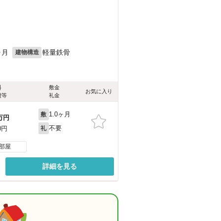
ヶ月
軽量鉄骨
建物構造
料
敷金
お気に入り
費等
礼金
1.0ヶ月
敷
万円
不要
0円
礼
部屋
詳細を見る