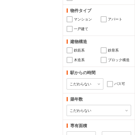
物件タイプ
マンション
アパート
一戸建て
建物構造
鉄筋系
鉄骨系
木造系
ブロック構造
駅からの時間
バス可
築年数
専有面積