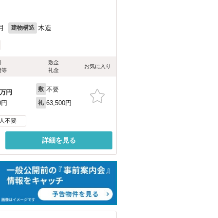
月
木造
建物構造
料
敷金
お気に入り
費等
礼金
不要
敷
万円
63,500円
0円
礼
人不要
詳細を見る