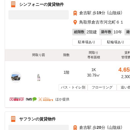
シンフォニーの賃貸物件
倉吉駅 歩
19
分 （山陰線）
鳥取県倉吉市河北町６１
2階建
10年
総階数
築年数
建
駐車場あり
駐輪場あり
間取り
賃
間取り図
階数
専有面積
管理
4.65
1K
1階
30.79㎡
2,30
バス・トイレ別
フローリング
追い
ほか提供
サフランの賃貸物件
倉吉駅 歩
20
分 （山陰線）