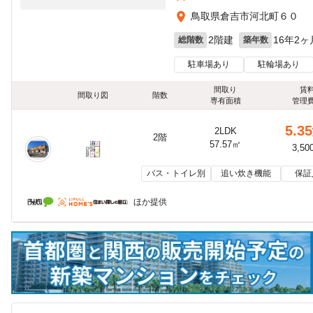
鳥取県倉吉市河北町６０
2階建
16年2ヶ
総階数
築年数
駐車場あり
駐輪場あり
間取り
賃
間取り図
階数
専有面積
管理
5.35
2LDK
2階
57.57㎡
3,50
バス・トイレ別
追い炊き機能
保証
ほか提供