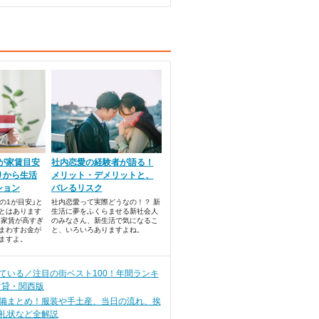
」が家賃目安
社内恋愛の経験者が語る！
りから生活
メリット・デメリットと、
ション
バレるリスク
の1が目安」と
社内恋愛って実際どうなの！？ 新
とはあります
生活に夢をふくらませる新社会人
て家賃が高すぎ
のみなさん、新生活で気になるこ
まわすお金が
と、いろいろありますよね。
ますよ。
ている／注目の街ベスト100！年間ランキ
賃貸・関西版
備まとめ！服装や手土産、当日の流れ、挨
礼状など全解説