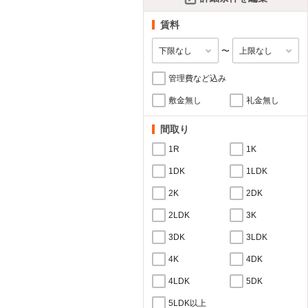
賃料
〜
管理費など込み
敷金無し
礼金無し
間取り
1R
1K
1DK
1LDK
2K
2DK
2LDK
3K
3DK
3LDK
4K
4DK
4LDK
5DK
5LDK以上