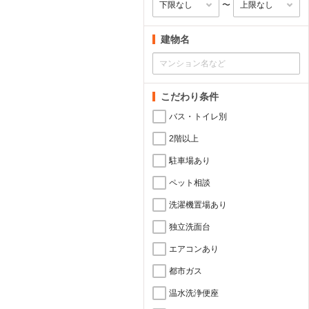
〜
建物名
こだわり条件
バス・トイレ別
2階以上
駐車場あり
ペット相談
洗濯機置場あり
独立洗面台
エアコンあり
都市ガス
温水洗浄便座