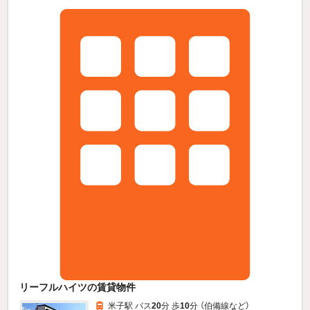
リーフルハイツの賃貸物件
米子駅 バス
20
分 歩
10
分 （伯備線
など
）