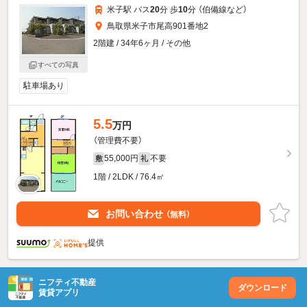
米子駅 バス
20
分 歩
10
分 （伯備線
など
）
鳥取県米子市尾高901番地2
2階建 / 34年6ヶ月 / その他
すべての写真
駐車場あり
5.5
万円
（管理費不要）
55,000円
不要
敷
礼
1階 / 2LDK / 76.4㎡
お問い合わせ
（無料）
提供
ニフティ不動産
ダウンロード
賃貸アプリ