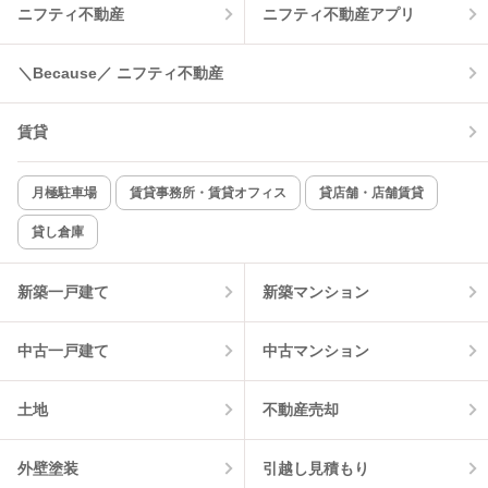
ニフティ不動産
ニフティ不動産アプリ
温水洗浄便座
オートロック
＼Because／ ニフティ不動産
コンロ2口以上
追焚き機能
賃貸
TV付インターホン
角部屋
新着のみ
インターネット無料
月極駐車場
賃貸事務所・賃貸オフィス
貸店舗・店舗賃貸
貸し倉庫
該当件数:
物件一覧に反映
12
件
新築一戸建て
新築マンション
中古一戸建て
中古マンション
土地
不動産売却
外壁塗装
引越し見積もり