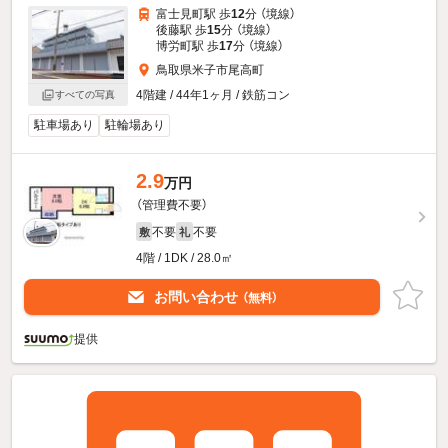
富士見町駅 歩
12
分 （境線）
後藤駅 歩
15
分 （境線）
博労町駅 歩
17
分 （境線）
鳥取県米子市尾高町
4階建 / 44年1ヶ月 / 鉄筋コン
すべての写真
駐車場あり
駐輪場あり
2.9
万円
（管理費不要）
不要
不要
敷
礼
4階 / 1DK / 28.0㎡
お問い合わせ
（無料）
提供