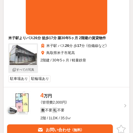
米子駅よりバス26分 徒歩17分 築30年5ヶ月 2階建の賃貸物件
米子駅 バス
26
分 歩
17
分 （伯備線
など
）
鳥取県米子市尾高
2階建 / 30年5ヶ月 / 軽量鉄骨
すべての写真
駐車場あり
駐輪場あり
4
万円
（管理費2,000円）
不要
不要
敷
礼
2階 / 1LDK / 35.0㎡
お問い合わせ
（無料）