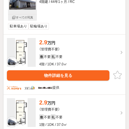
4階建 / 44年1ヶ月 / RC
すべての写真
駐車場あり
駐輪場あり
2.9
万円
（管理費不要）
不要
不要
敷
礼
4階 / 1DK / 37.0㎡
物件詳細を見る
提供
2.9
万円
（管理費不要）
不要
不要
敷
礼
1階 / 1DK / 37.0㎡