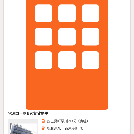
沢屋コーポＢの賃貸物件
富士見町駅 歩
13
分 （境線）
鳥取県米子市尾高町70