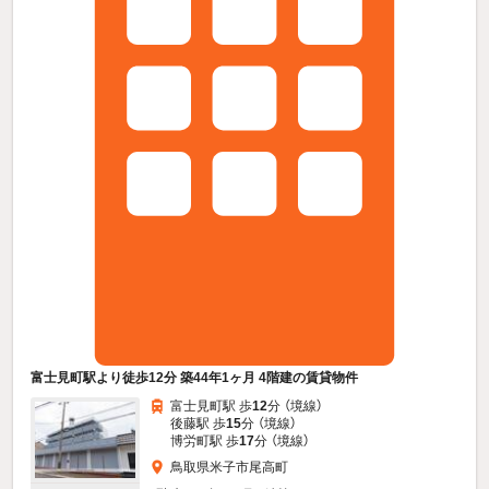
富士見町駅より徒歩12分 築44年1ヶ月 4階建の賃貸物件
富士見町駅 歩
12
分 （境線）
後藤駅 歩
15
分 （境線）
博労町駅 歩
17
分 （境線）
鳥取県米子市尾高町