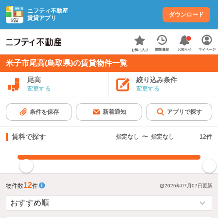
ニフティ不動産
ダウンロード
賃貸アプリ
お知らせ
閲覧履歴
マイページ
お気に入り
米子市尾高(鳥取県)の賃貸物件一覧
尾高
絞り込み条件
変更する
変更する
条件を保存
新着通知
アプリで探す
賃料で探す
指定なし
〜
指定なし
12
件
指定した賃料で絞り込む
12
物件数
件
2026年07月07日
更新