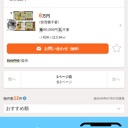
6
万円
（管理費不要）
60,000円
不要
敷
礼
- / 4DK / 113.94㎡
お問い合わせ
（無料）
提供
1ページ目
前へ
次へ
全1ページ
12
物件数
件
2026年07月07日
更新