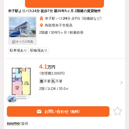
米子駅よりバス24分 徒歩7分 築30年5ヶ月 2階建の賃貸物件
米子駅 バス
24
分 歩
7
分 （伯備線
など
）
鳥取県米子市尾高
2階建 / 30年5ヶ月 / 軽量鉄骨
すべての写真
駐車場あり
駐輪場あり
4.1
万円
（管理費2,000円）
不要
不要
敷
礼
2階 / 1LDK / 35.0㎡
お問い合わせ
（無料）
提供