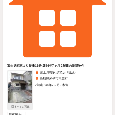
富士見町駅より徒歩11分 築44年7ヶ月 2階建の賃貸物件
富士見町駅 歩
11
分 （境線）
鳥取県米子市尾高町
2階建 / 44年7ヶ月 / 木造
すべての写真
駐車場あり