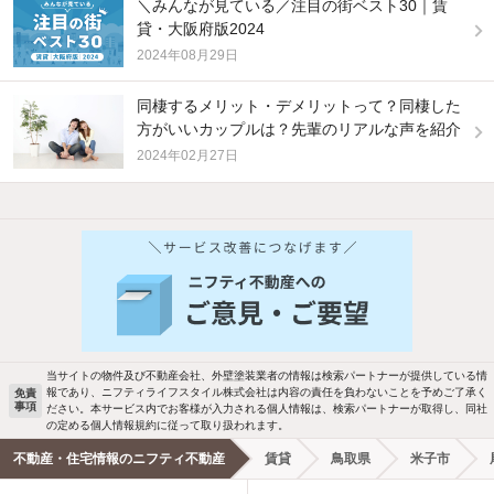
＼みんなが見ている／注目の街ベスト30｜賃
貸・大阪府版2024
2024年08月29日
同棲するメリット・デメリットって？同棲した
方がいいカップルは？先輩のリアルな声を紹介
2024年02月27日
他の人はこんな条件で絞り込んでいます！
人気のこだわり条件
バス・トイレ別
2階以上
駐車場あり
ペット相談
当サイトの物件及び不動産会社、外壁塗装業者の情報は検索パートナーが提供している情
報であり、ニフティライフスタイル株式会社は内容の責任を負わないことを予めご了承く
免責
事項
ださい。本サービス内でお客様が入力される個人情報は、検索パートナーが取得し、同社
洗濯機置場あり
独立洗面台
の定める個人情報規約に従って取り扱われます。
不動産・住宅情報のニフティ不動産
賃貸
鳥取県
米子市
エアコンあり
都市ガス