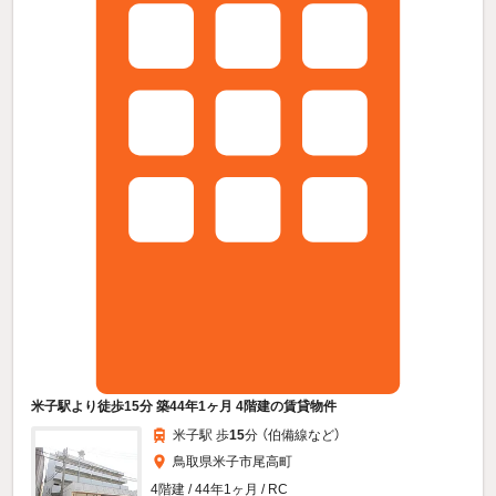
米子駅より徒歩15分 築44年1ヶ月 4階建の賃貸物件
米子駅 歩
15
分 （伯備線
など
）
鳥取県米子市尾高町
4階建 / 44年1ヶ月 / RC