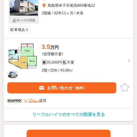
鳥取県米子市尾高869番地12
2階建 / 32年11ヶ月 / 木造
すべての写真
駐車場あり
3.5
万円
（管理費不要）
35,000円
不要
敷
礼
2階 / 2DK / 43.88㎡
お問い合わせ
（無料）
提供
リーフルハイツのすべての部屋を見る