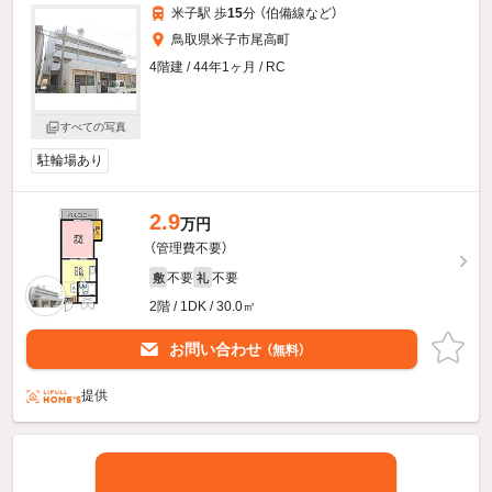
米子駅 歩
15
分 （伯備線
など
）
鳥取県米子市尾高町
4階建 / 44年1ヶ月 / RC
すべての写真
駐輪場あり
2.9
万円
（管理費不要）
不要
不要
敷
礼
2階 / 1DK / 30.0㎡
お問い合わせ
（無料）
提供