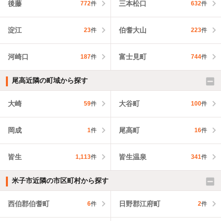
後藤
三本松口
772
件
632
件
淀江
伯耆大山
23
件
223
件
河崎口
富士見町
187
件
744
件
尾高近隣の町域から探す
大崎
大谷町
59
件
100
件
岡成
尾高町
1
件
16
件
皆生
皆生温泉
1,113
件
341
件
米子市近隣の市区町村から探す
西伯郡伯耆町
日野郡江府町
6
件
2
件