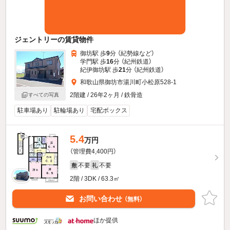
ジェントリーの賃貸物件
御坊駅 歩
9
分 （紀勢線
など
）
学門駅 歩
16
分 （紀州鉄道）
紀伊御坊駅 歩
21
分 （紀州鉄道）
和歌山県御坊市湯川町小松原528-1
2階建 / 26年2ヶ月 / 鉄骨造
すべての写真
駐車場あり
駐輪場あり
宅配ボックス
5.4
万円
（管理費4,400円）
不要
不要
敷
礼
2階 / 3DK / 63.3㎡
お問い合わせ
（無料）
ほか提供