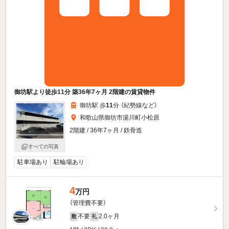
御坊駅より徒歩11分 築36年7ヶ月 2階建の賃貸物件
御坊駅 歩
11
分 （紀勢線
など
）
和歌山県御坊市湯川町小松原
2階建 / 36年7ヶ月 / 鉄骨造
すべての写真
駐車場あり
駐輪場あり
4
万円
（管理費不要）
不要
2.0ヶ月
敷
礼