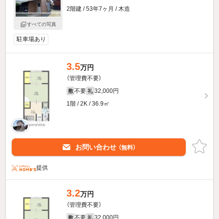
2階建 / 53年7ヶ月 / 木造
すべての写真
駐車場あり
3.5
万円
（管理費不要）
不要
32,000円
敷
礼
1階 / 2K / 36.9㎡
お問い合わせ
（無料）
提供
3.2
万円
（管理費不要）
不要
32,000円
敷
礼