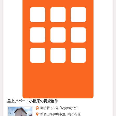
里上アパート小松原の賃貸物件
御坊駅 歩
9
分 （紀勢線
など
）
和歌山県御坊市湯川町小松原