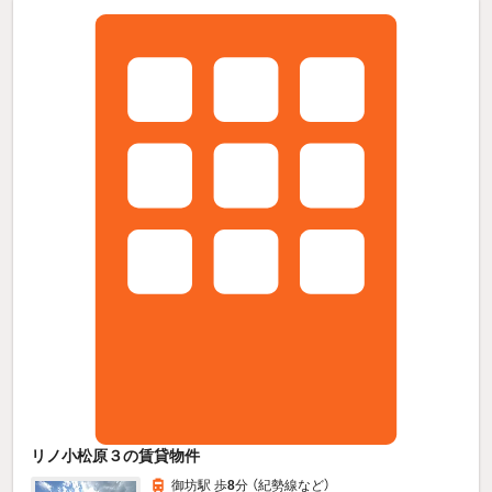
リノ小松原３の賃貸物件
御坊駅 歩
8
分 （紀勢線
など
）