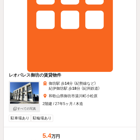
レオパレス御坊の賃貸物件
御坊駅 歩
14
分 （紀勢線
など
）
紀伊御坊駅 歩
18
分 （紀州鉄道）
和歌山県御坊市湯川町小松原
2階建 / 27年5ヶ月 / 木造
すべての写真
駐車場あり
駐輪場あり
5.4
万円