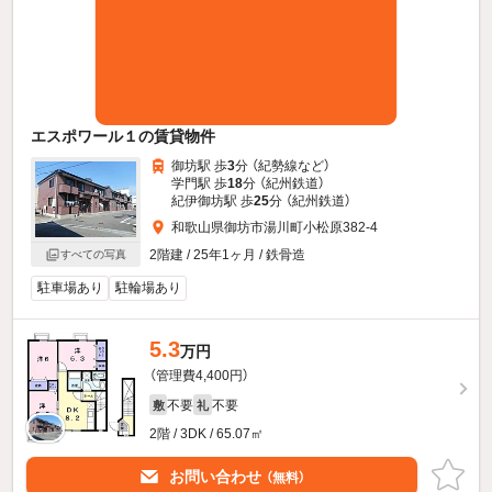
エスポワール１の賃貸物件
御坊駅 歩
3
分 （紀勢線
など
）
学門駅 歩
18
分 （紀州鉄道）
紀伊御坊駅 歩
25
分 （紀州鉄道）
和歌山県御坊市湯川町小松原382-4
2階建 / 25年1ヶ月 / 鉄骨造
すべての写真
駐車場あり
駐輪場あり
5.3
万円
（管理費4,400円）
不要
不要
敷
礼
2階 / 3DK / 65.07㎡
お問い合わせ
（無料）