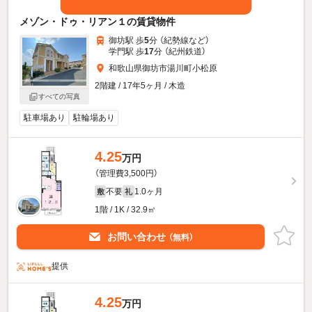
メゾン・ドゥ・リアン１の賃貸物件
御坊駅 歩
5
分 （紀勢線
など
）
学門駅 歩
17
分 （紀州鉄道）
和歌山県御坊市湯川町小松原
2階建 / 17年5ヶ月 / 木造
すべての写真
駐車場あり
駐輪場あり
4.25
万円
（管理費3,500円）
不要
1.0ヶ月
敷
礼
1階 / 1K / 32.9㎡
お問い合わせ
（無料）
提供
4.25
万円