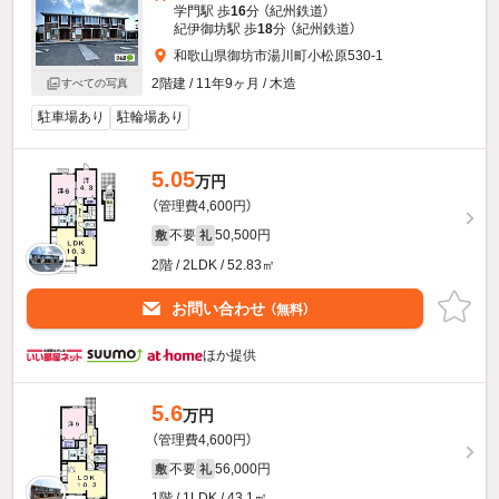
学門駅 歩
16
分 （紀州鉄道）
紀伊御坊駅 歩
18
分 （紀州鉄道）
和歌山県御坊市湯川町小松原530-1
2階建 / 11年9ヶ月 / 木造
すべての写真
駐車場あり
駐輪場あり
5.05
万円
（管理費4,600円）
不要
50,500円
敷
礼
2階 / 2LDK / 52.83㎡
お問い合わせ
（無料）
ほか提供
5.6
万円
（管理費4,600円）
不要
56,000円
敷
礼
1階 / 1LDK / 43.1㎡