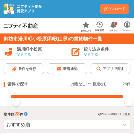
ニフティ不動産
ダウンロード
賃貸アプリ
お知らせ
閲覧履歴
マイページ
お気に入り
御坊市湯川町小松原(和歌山県)の賃貸物件一覧
湯川町小松原
絞り込み条件
変更する
変更する
条件を保存
新着通知
アプリで探す
賃料で探す
指定なし
〜
指定なし
28
件
指定した賃料で絞り込む
28
物件数
件
2026年08月01日
更新