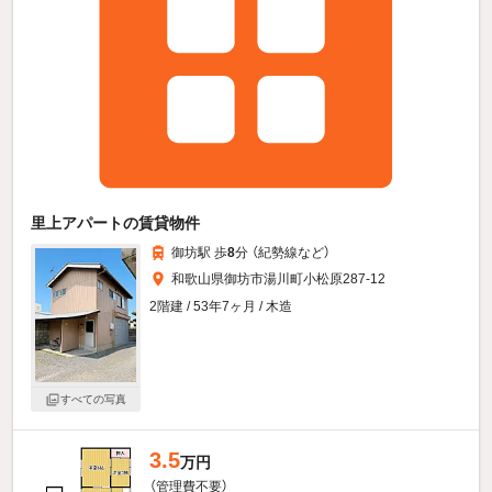
里上アパートの賃貸物件
御坊駅 歩
8
分 （紀勢線
など
）
和歌山県御坊市湯川町小松原287-12
2階建 / 53年7ヶ月 / 木造
すべての写真
3.5
万円
（管理費不要）