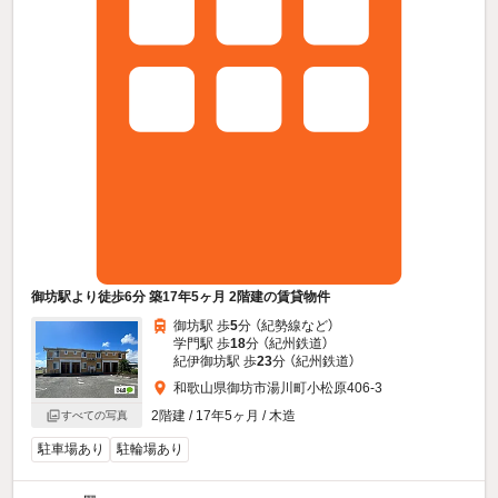
御坊駅より徒歩6分 築17年5ヶ月 2階建の賃貸物件
御坊駅 歩
5
分 （紀勢線
など
）
学門駅 歩
18
分 （紀州鉄道）
紀伊御坊駅 歩
23
分 （紀州鉄道）
和歌山県御坊市湯川町小松原406-3
2階建 / 17年5ヶ月 / 木造
すべての写真
駐車場あり
駐輪場あり