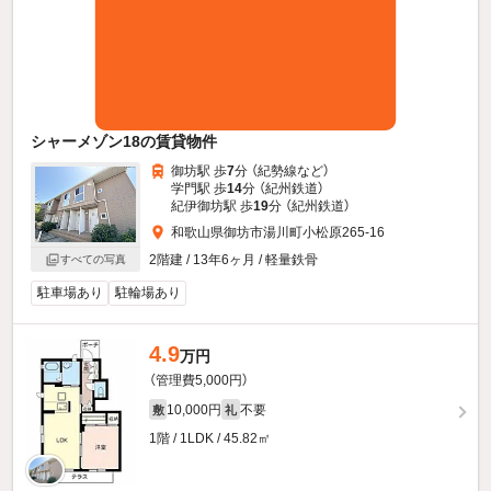
シャーメゾン18の賃貸物件
御坊駅 歩
7
分 （紀勢線
など
）
学門駅 歩
14
分 （紀州鉄道）
紀伊御坊駅 歩
19
分 （紀州鉄道）
和歌山県御坊市湯川町小松原265-16
2階建 / 13年6ヶ月 / 軽量鉄骨
すべての写真
駐車場あり
駐輪場あり
4.9
万円
（管理費5,000円）
10,000円
不要
敷
礼
1階 / 1LDK / 45.82㎡