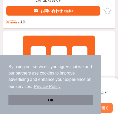
1階 / 2DK / 39.0㎡
お問い合わせ
（無料）
提供
By using our services, you agree that we and
our
partners
use cookies to improve
advertising and enhance your experience on
アプリに切り替えて、サクサクお部屋探し
our services.
Privacy Policy
会員登録なしですぐ使える。マップ検索やお気に入り保存など、
アプリ限定の便利な機能が使えます！
OK
Web版で続行
アプリを開く
市区町村を変更
絞り込み条件を変更