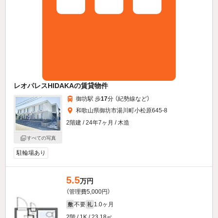
レオパレスHIDAKAの賃貸物件
御坊駅 歩
17
分 （紀勢線
など
）
和歌山県御坊市湯川町小松原645-8
2階建 / 24年7ヶ月 / 木造
すべての写真
駐輪場あり
5.5
万円
（管理費5,000円）
不要
1.0ヶ月
敷
礼
2階 / 1K / 23.18㎡