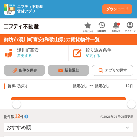
ニフティ不動産
ダウンロード
賃貸アプリ
お知らせ
閲覧履歴
マイページ
お気に入り
御坊市湯川町富安(和歌山県)の賃貸物件一覧
湯川町富安
絞り込み条件
変更する
変更する
条件を保存
新着通知
アプリで探す
賃料で探す
指定なし
〜
指定なし
12
件
指定した賃料で絞り込む
12
物件数
件
2026年08月05日
更新