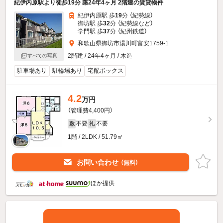
紀伊内原駅より徒歩19分 築24年4ヶ月 2階建の賃貸物件
紀伊内原駅 歩
19
分 （紀勢線）
御坊駅 歩
32
分 （紀勢線
など
）
学門駅 歩
37
分 （紀州鉄道）
和歌山県御坊市湯川町富安1759-1
2階建 / 24年4ヶ月 / 木造
すべての写真
駐車場あり
駐輪場あり
宅配ボックス
4.2
万円
（管理費4,400円）
不要
不要
敷
礼
1階 / 2LDK / 51.79㎡
お問い合わせ
（無料）
ほか提供