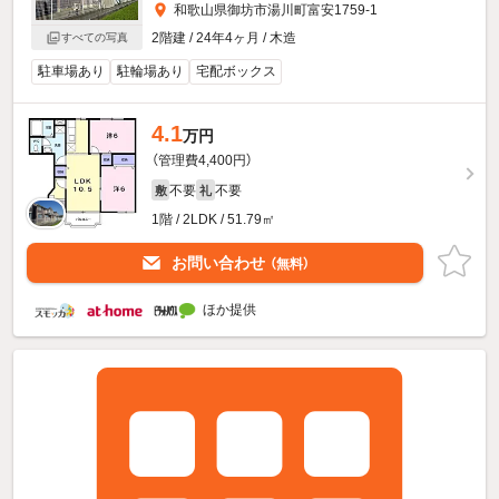
和歌山県御坊市湯川町富安1759-1
2階建 / 24年4ヶ月 / 木造
すべての写真
駐車場あり
駐輪場あり
宅配ボックス
4.1
万円
（管理費4,400円）
不要
不要
敷
礼
1階 / 2LDK / 51.79㎡
お問い合わせ
（無料）
ほか提供