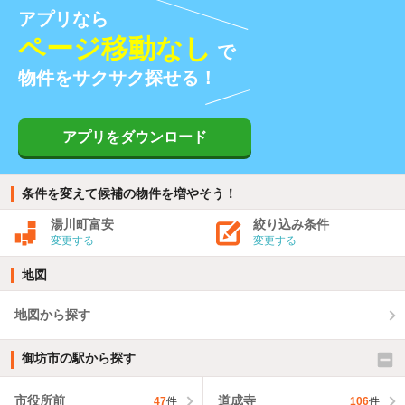
アプリなら
ページ移動なし
で
物件をサクサク探せる！
アプリをダウンロード
条件を変えて候補の物件を増やそう！
湯川町富安
絞り込み条件
変更する
変更する
地図
地図から探す
御坊市の駅から探す
市役所前
道成寺
47
件
106
件