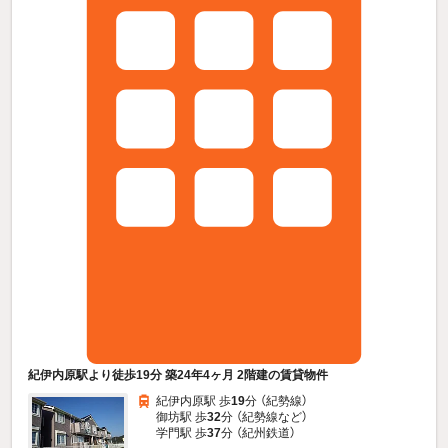
紀伊内原駅より徒歩19分 築24年4ヶ月 2階建の賃貸物件
紀伊内原駅 歩
19
分 （紀勢線）
御坊駅 歩
32
分 （紀勢線
など
）
学門駅 歩
37
分 （紀州鉄道）