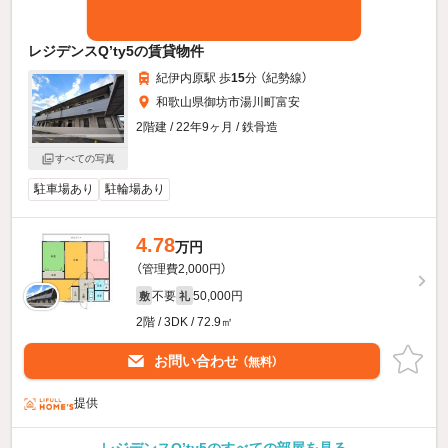
レジデンスQ’ty5の賃貸物件
紀伊内原駅 歩
15
分 （紀勢線）
和歌山県御坊市湯川町富安
2階建 / 22年9ヶ月 / 鉄骨造
すべての写真
駐車場あり
駐輪場あり
4.78
万円
（管理費2,000円）
不要
50,000円
敷
礼
2階 / 3DK / 72.9㎡
お問い合わせ
（無料）
提供