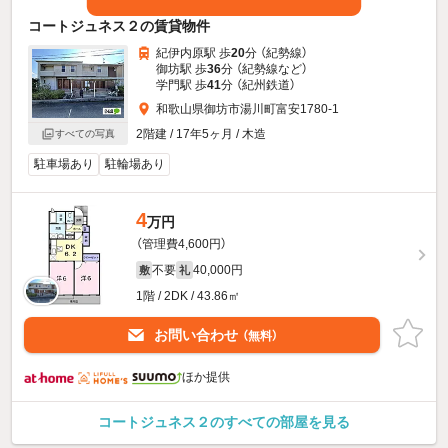
コートジュネス２の賃貸物件
紀伊内原駅 歩
20
分 （紀勢線）
御坊駅 歩
36
分 （紀勢線
など
）
学門駅 歩
41
分 （紀州鉄道）
和歌山県御坊市湯川町富安1780-1
2階建 / 17年5ヶ月 / 木造
すべての写真
駐車場あり
駐輪場あり
4
万円
（管理費4,600円）
不要
40,000円
敷
礼
1階 / 2DK / 43.86㎡
お問い合わせ
（無料）
ほか提供
コートジュネス２のすべての部屋を見る