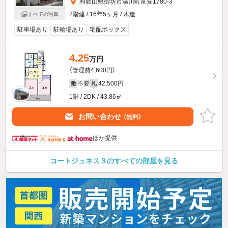
和歌山県御坊市湯川町富安1780-3
2階建 / 16年5ヶ月 / 木造
すべての写真
駐車場あり
駐輪場あり
宅配ボックス
4.25
万円
（管理費4,600円）
不要
42,500円
敷
礼
1階 / 2DK / 43.86㎡
お問い合わせ
（無料）
ほか提供
コートジュネス３のすべての部屋を見る