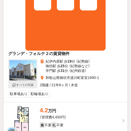
グランデ・フォルテ２の賃貸物件
紀伊内原駅 歩
19
分 （紀勢線）
御坊駅 歩
25
分 （紀勢線
など
）
学門駅 歩
31
分 （紀州鉄道）
和歌山県御坊市湯川町富安1890-1
2階建 / 21年8ヶ月 / 木造
すべての写真
駐車場あり
駐輪場あり
4.2
万円
（管理費4,400円）
不要
不要
敷
礼