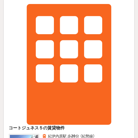
コートジュネス５の賃貸物件
紀伊内原駅 歩
20
分 （紀勢線）