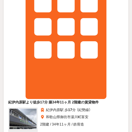
紀伊内原駅より徒歩17分 築34年11ヶ月 2階建の賃貸物件
紀伊内原駅 歩
17
分 （紀勢線）
和歌山県御坊市湯川町富安
2階建 / 34年11ヶ月 / 鉄骨造