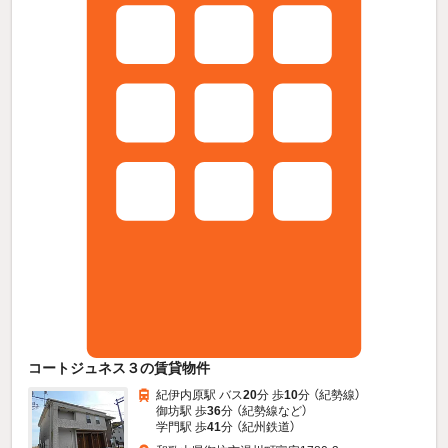
コートジュネス３の賃貸物件
紀伊内原駅 バス
20
分 歩
10
分 （紀勢線）
御坊駅 歩
36
分 （紀勢線
など
）
学門駅 歩
41
分 （紀州鉄道）