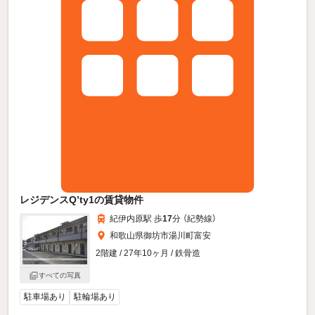
レジデンスQ’ty1の賃貸物件
紀伊内原駅 歩
17
分 （紀勢線）
和歌山県御坊市湯川町富安
2階建 / 27年10ヶ月 / 鉄骨造
すべての写真
駐車場あり
駐輪場あり