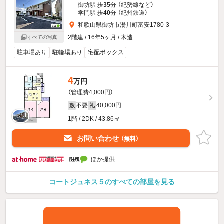
御坊駅 歩
35
分 （紀勢線
など
）
学門駅 歩
40
分 （紀州鉄道）
和歌山県御坊市湯川町富安1780-3
2階建 / 16年5ヶ月 / 木造
すべての写真
駐車場あり
駐輪場あり
宅配ボックス
4
万円
（管理費4,000円）
不要
40,000円
敷
礼
1階 / 2DK / 43.86㎡
お問い合わせ
（無料）
ほか提供
コートジュネス５のすべての部屋を見る