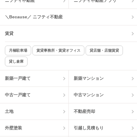
ニフティ不動産
ニフティ不動産アプリ
温水洗浄便座
オートロック
＼Because／ ニフティ不動産
コンロ2口以上
追焚き機能
賃貸
TV付インターホン
角部屋
新着のみ
インターネット無料
月極駐車場
賃貸事務所・賃貸オフィス
貸店舗・店舗賃貸
貸し倉庫
該当件数:
物件一覧に反映
12
件
新築一戸建て
新築マンション
中古一戸建て
中古マンション
土地
不動産売却
外壁塗装
引越し見積もり