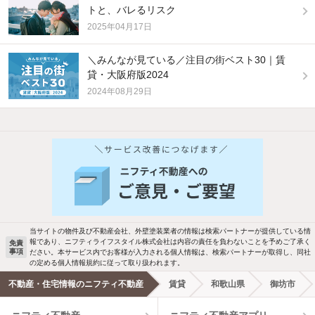
トと、バレるリスク
2025年04月17日
＼みんなが見ている／注目の街ベスト30｜賃
貸・大阪府版2024
2024年08月29日
他の人はこんな条件で絞り込んでいます！
人気のこだわり条件
新着物件メール通知
バス・トイレ別
2階以上
検索中の条件の新着物件情報をいち早く
駐車場あり
ペット相談
お知らせします
当サイトの物件及び不動産会社、外壁塗装業者の情報は検索パートナーが提供している情
報であり、ニフティライフスタイル株式会社は内容の責任を負わないことを予めご了承く
免責
事項
ださい。本サービス内でお客様が入力される個人情報は、検索パートナーが取得し、同社
洗濯機置場あり
独立洗面台
新着メール通知を受け取る
の定める個人情報規約に従って取り扱われます。
不動産・住宅情報のニフティ不動産
賃貸
和歌山県
御坊市
エアコンあり
都市ガス