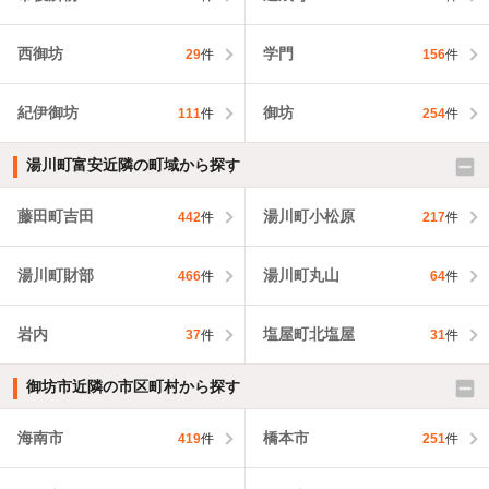
西御坊
学門
29
件
156
件
紀伊御坊
御坊
111
件
254
件
湯川町富安近隣の町域から探す
藤田町吉田
湯川町小松原
442
件
217
件
湯川町財部
湯川町丸山
466
件
64
件
岩内
塩屋町北塩屋
37
件
31
件
御坊市近隣の市区町村から探す
海南市
橋本市
419
件
251
件