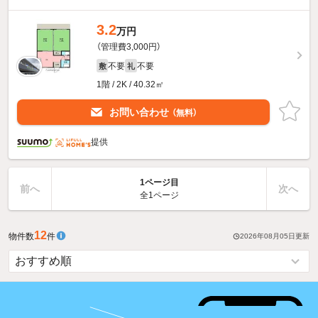
3.2
万円
（管理費3,000円）
不要
不要
敷
礼
1階 / 2K / 40.32㎡
お問い合わせ
（無料）
提供
1ページ目
前へ
次へ
全1ページ
12
物件数
件
2026年08月05日
更新