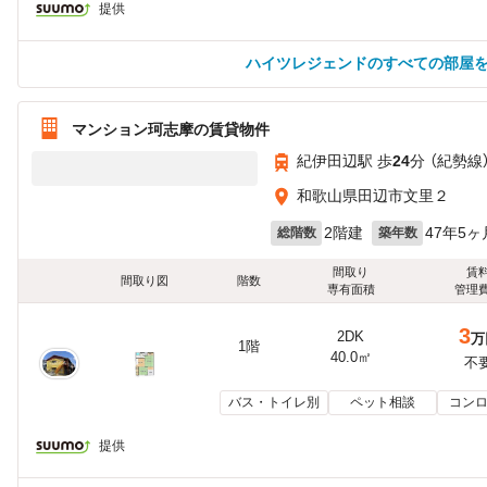
提供
ハイツレジェンドのすべての部屋
マンション珂志摩の賃貸物件
紀伊田辺駅 歩
24
分 （紀勢線
和歌山県田辺市文里２
2階建
47年5ヶ
総階数
築年数
間取り
賃
間取り図
階数
専有面積
管理
3
2DK
万
1階
40.0㎡
不
バス・トイレ別
ペット相談
コンロ
提供