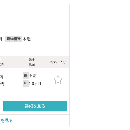
）
月
木造
建物構造
料
敷金
お気に入り
費等
礼金
不要
敷
円
1.0ヶ月
0円
礼
詳細を見る
屋を見る