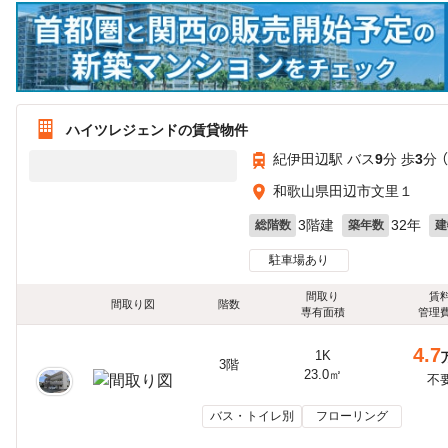
ハイツレジェンドの賃貸物件
紀伊田辺駅 バス
9
分 歩
3
分 
和歌山県田辺市文里１
3階建
32年
総階数
築年数
建
駐車場あり
間取り
賃
間取り図
階数
専有面積
管理
4.7
1K
3階
23.0㎡
不
バス・トイレ別
フローリング