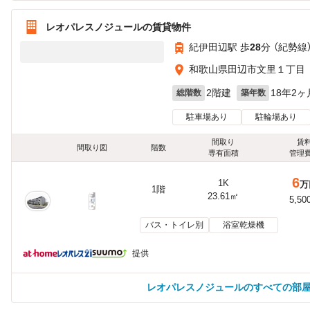
レオパレスノジュールの賃貸物件
紀伊田辺駅 歩
28
分 （紀勢線
和歌山県田辺市文里１丁目
2階建
18年2ヶ
総階数
築年数
駐車場あり
駐輪場あり
間取り
賃
間取り図
階数
専有面積
管理
6
1K
万
1階
23.61㎡
5,50
バス・トイレ別
浴室乾燥機
提供
レオパレスノジュールのすべての部