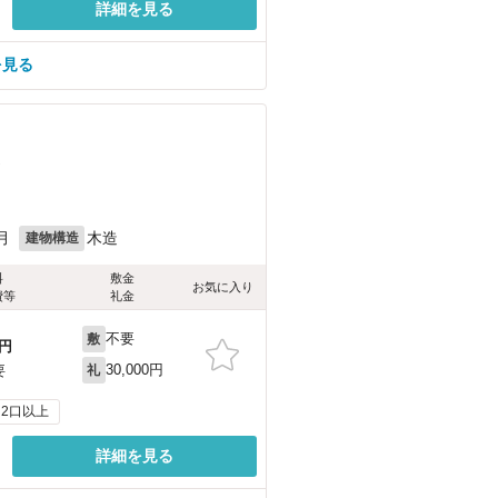
詳細を見る
を見る
）
月
木造
建物構造
料
敷金
お気に入り
費等
礼金
不要
敷
円
30,000円
要
礼
2口以上
詳細を見る