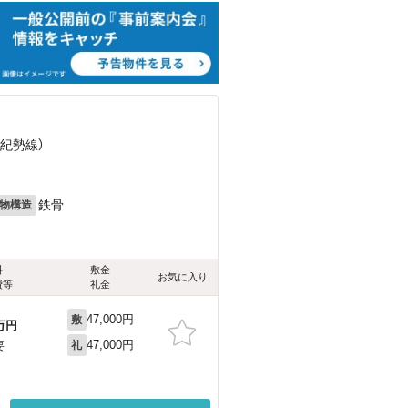
（紀勢線）
鉄骨
物構造
料
敷金
お気に入り
費等
礼金
47,000円
敷
万円
47,000円
要
礼