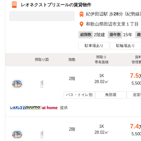
レオネクストプリエールの賃貸物件
紀伊田辺駅 歩
28
分 （紀勢線
和歌山県田辺市文里１丁目
2階建
15年
総階数
築年数
建
駐車場あり
駐輪場あり
間取り
賃
間取り図
階数
専有面積
管理
7.5
1K
2階
28.02㎡
5,50
バス・トイレ別
角部屋
浴室
提供
7.4
1K
2階
28.02㎡
5,50