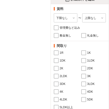
賃料
〜
管理費など込み
敷金無し
礼金無し
間取り
1R
1K
1DK
1LDK
2K
2DK
2LDK
3K
3DK
3LDK
4K
4DK
4LDK
5DK
5LDK以上