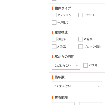
物件タイプ
マンション
アパート
一戸建て
建物構造
鉄筋系
鉄骨系
木造系
ブロック構造
駅からの時間
バス可
築年数
専有面積