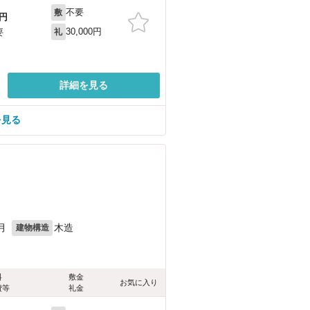
不要
敷
円
30,000円
要
礼
詳細を見る
を見る
）
月
木造
建物構造
料
敷金
お気に入り
費等
礼金