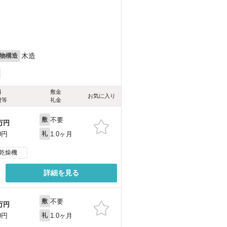
）
木造
物構造
料
敷金
お気に入り
費等
礼金
不要
敷
万円
1.0ヶ月
0円
礼
乾燥機
詳細を見る
不要
敷
万円
1.0ヶ月
0円
礼