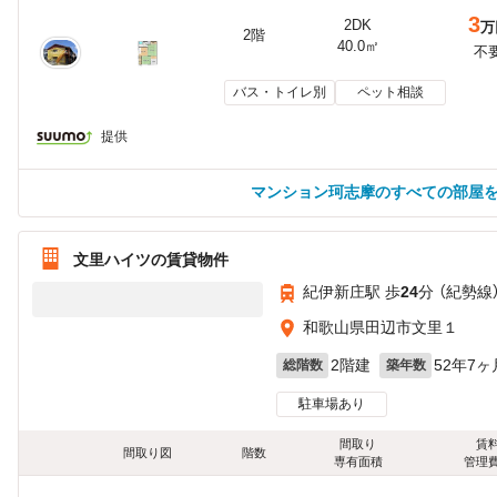
3
2DK
万
2階
40.0㎡
不
バス・トイレ別
ペット相談
提供
マンション珂志摩のすべての部屋
文里ハイツの賃貸物件
紀伊新庄駅 歩
24
分 （紀勢線
和歌山県田辺市文里１
2階建
52年7ヶ
総階数
築年数
駐車場あり
間取り
賃
間取り図
階数
専有面積
管理