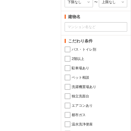
〜
建物名
こだわり条件
バス・トイレ別
2階以上
駐車場あり
ペット相談
洗濯機置場あり
独立洗面台
エアコンあり
都市ガス
温水洗浄便座