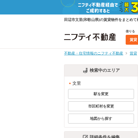
田辺市文里(和歌山県)の賃貸物件をまとめ
借りる
賃貸
不動産・住宅情報のニフティ不動産
賃貸
検索中のエリア
文里
駅を変更
市区町村を変更
地図から探す
詳細条件を編集