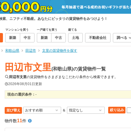
て検索、ニフティ不動産。あなたにピッタリの賃貸物件をみつけよう！
マンションを買う
一戸建てを買う
建てる
新築
中古
新築
中古
土地
不動産会社
調べる
和歌山県
田辺市
文里の賃貸物件を探す
田辺市文里
(和歌山県)の賃貸物件一覧
田辺市文里
の賃貸物件をさまざまなこだわり条件から検索できます。
2026年08月01日
更新
現在の選択条件：
-
絞り込み
並び替え
＆
11
物件数
件