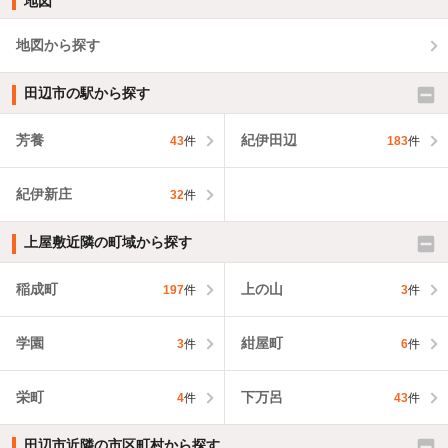
地図
地図から探す
田辺市の駅から探す
芳養
紀伊田辺
43
件
183
件
紀伊新庄
32
件
上屋敷近隣の町域から探す
稲成町
上の山
197
件
3
件
学園
紺屋町
3
件
6
件
栄町
下万呂
4
件
43
件
田辺市近隣の市区町村から探す