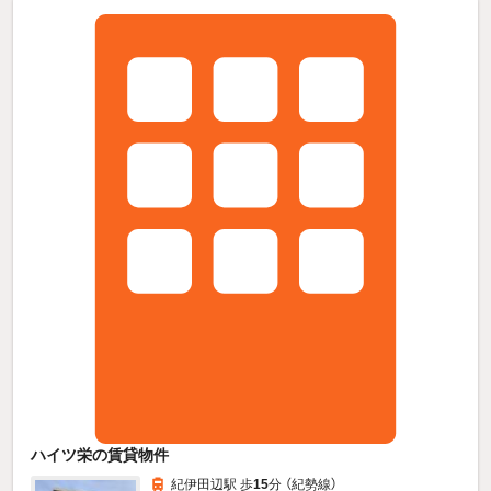
ハイツ栄の賃貸物件
紀伊田辺駅 歩
15
分 （紀勢線）