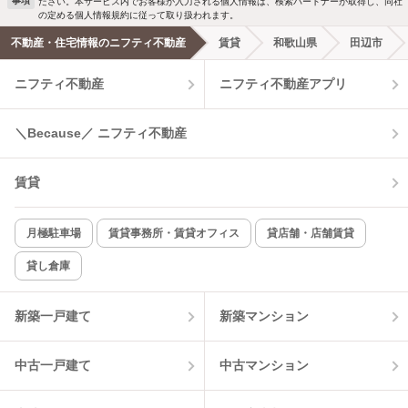
事項
ださい。本サービス内でお客様が入力される個人情報は、検索パートナーが取得し、同社
の定める個人情報規約に従って取り扱われます。
エアコンあり
都市ガス
不動産・住宅情報のニフティ不動産
賃貸
和歌山県
田辺市
ニフティ不動産
ニフティ不動産アプリ
温水洗浄便座
オートロック
コンロ2口以上
追焚き機能
＼Because／ ニフティ不動産
TV付インターホン
角部屋
賃貸
新着のみ
インターネット無料
月極駐車場
賃貸事務所・賃貸オフィス
貸店舗・店舗賃貸
貸し倉庫
該当件数:
物件一覧に反映
3
件
新築一戸建て
新築マンション
中古一戸建て
中古マンション