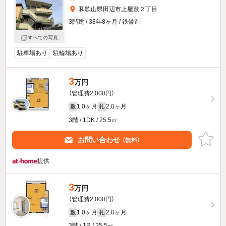
和歌山県田辺市上屋敷２丁目
3階建 / 38年8ヶ月 / 鉄骨造
すべての写真
駐車場あり
駐輪場あり
3
万円
（管理費2,000円）
1.0ヶ月
2.0ヶ月
敷
礼
3階 / 1DK / 25.5㎡
お問い合わせ
（無料）
提供
3
万円
（管理費2,000円）
1.0ヶ月
2.0ヶ月
敷
礼
3階 / 1R / 25.5㎡