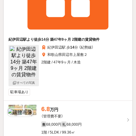
紀伊田辺駅より徒歩14分 築47年9ヶ月 2階建の賃貸物件
紀伊田辺駅 歩
14
分 （紀勢線）
和歌山県田辺市上屋敷２
2階建 / 47年9ヶ月 / 木造
すべての写真
駐車場あり
6.8
万円
（管理費不要）
68,000円
68,000円
敷
礼
1階 / 5LDK / 99.36㎡