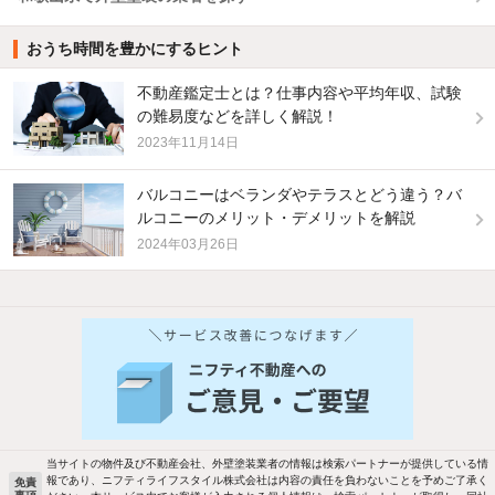
おうち時間を豊かにするヒント
不動産鑑定士とは？仕事内容や平均年収、試験
の難易度などを詳しく解説！
2023年11月14日
バルコニーはベランダやテラスとどう違う？バ
ルコニーのメリット・デメリットを解説
2024年03月26日
他の人はこんな条件で絞り込んでいます！
人気のこだわり条件
バス・トイレ別
2階以上
駐車場あり
ペット相談
当サイトの物件及び不動産会社、外壁塗装業者の情報は検索パートナーが提供している情
報であり、ニフティライフスタイル株式会社は内容の責任を負わないことを予めご了承く
免責
洗濯機置場あり
独立洗面台