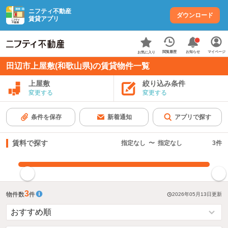
ニフティ不動産
ダウンロード
賃貸アプリ
お知らせ
閲覧履歴
マイページ
お気に入り
田辺市上屋敷(和歌山県)の賃貸物件一覧
上屋敷
絞り込み条件
変更する
変更する
条件を保存
新着通知
アプリで探す
賃料で探す
指定なし
〜
指定なし
3
件
指定した賃料で絞り込む
3
物件数
件
2026年05月13日
更新