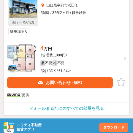
山口県宇部市浜田１
2階建 / 32年2ヶ月 / 軽量鉄骨
すべての写真
駐車場あり
4
万円
（管理費1,000円）
不要
不要
敷
礼
2階 / 3DK / 51.34㎡
お問い合わせ
（無料）
提供
ドミールまるたにのすべての部屋を見る
ニフティ不動産
ダウンロード
賃貸アプリ