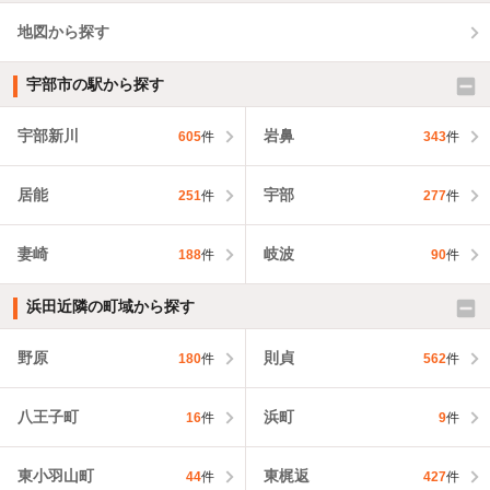
地図から探す
宇部市の駅から探す
宇部新川
岩鼻
605
件
343
件
居能
宇部
251
件
277
件
妻崎
岐波
188
件
90
件
浜田近隣の町域から探す
野原
則貞
180
件
562
件
八王子町
浜町
16
件
9
件
東小羽山町
東梶返
44
件
427
件