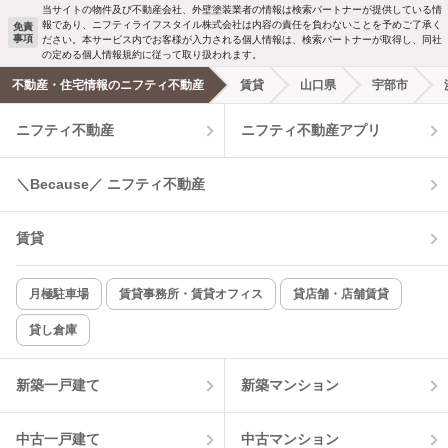
当サイトの物件及び不動産会社、外壁塗装業者の情報は検索パートナーが提供している情
報であり、ニフティライフスタイル株式会社は内容の責任を負わないことを予めご了承く
免責
事項
ださい。本サービス内でお客様が入力される個人情報は、検索パートナーが取得し、同社
洗濯機置場あり
独立洗面台
新着メール通知を受け取る
の定める個人情報規約に従って取り扱われます。
不動産・住宅情報のニフティ不動産
賃貸
山口県
宇部市
エアコンあり
都市ガス
ニフティ不動産
ニフティ不動産アプリ
温水洗浄便座
オートロック
＼Because／ ニフティ不動産
コンロ2口以上
追焚き機能
賃貸
TV付インターホン
角部屋
新着のみ
インターネット無料
月極駐車場
賃貸事務所・賃貸オフィス
貸店舗・店舗賃貸
貸し倉庫
該当件数:
物件一覧に反映
6
件
新築一戸建て
新築マンション
中古一戸建て
中古マンション