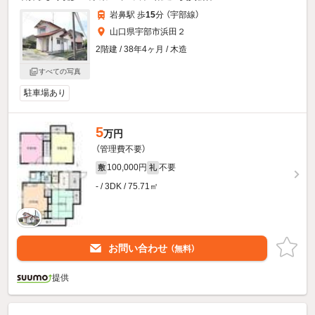
岩鼻駅 歩
15
分 （宇部線）
山口県宇部市浜田２
2階建 / 38年4ヶ月 / 木造
すべての写真
駐車場あり
5
万円
（管理費不要）
100,000円
不要
敷
礼
- / 3DK / 75.71㎡
お問い合わせ
（無料）
提供