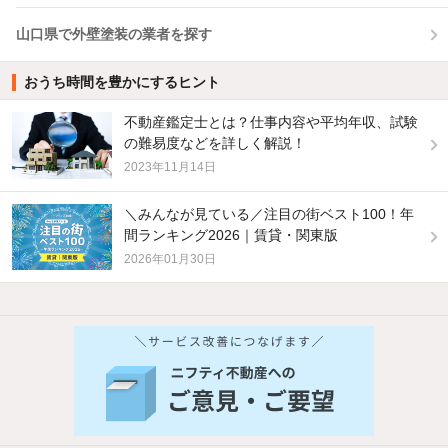
山口県で外壁塗装の業者を探す
おうち時間を豊かにするヒント
不動産鑑定士とは？仕事内容や平均年収、試験
の難易度などを詳しく解説！
2023年11月14日
＼みんなが見ている／注目の街ベスト100！年
間ランキング2026｜賃貸・関東版
2026年01月30日
他の人はこんな条件で絞り込んでいます！
人気のこだわり条件
新着物件メール通知
バス・トイレ別
2階以上
検索中の条件の新着物件情報をいち早く
駐車場あり
ペット相談
お知らせします