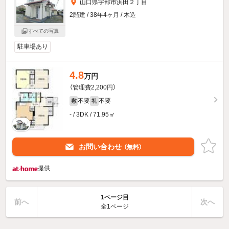
山口県宇部市浜田２丁目
2階建 / 38年4ヶ月 / 木造
すべての写真
駐車場あり
4.8
万円
（管理費2,200円）
不要
不要
敷
礼
- / 3DK / 71.95㎡
お問い合わせ
（無料）
提供
1ページ目
前へ
次へ
全1ページ