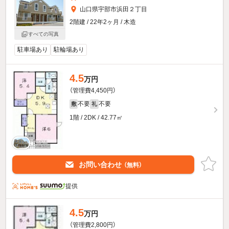
山口県宇部市浜田２丁目
2階建 / 22年2ヶ月 / 木造
すべての写真
駐車場あり
駐輪場あり
4.5
万円
（管理費4,450円）
不要
不要
敷
礼
1階 / 2DK / 42.77㎡
お問い合わせ
（無料）
提供
4.5
万円
（管理費2,800円）