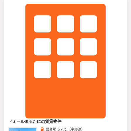
ドミールまるたにの賃貸物件
岩鼻駅 歩
20
分 （宇部線）