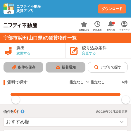
ニフティ不動産
ダウンロード
賃貸アプリ
お知らせ
閲覧履歴
マイページ
お気に入り
宇部市浜田(山口県)の賃貸物件一覧
浜田
絞り込み条件
変更する
変更する
条件を保存
新着通知
アプリで探す
賃料で探す
指定なし
〜
指定なし
6
件
指定した賃料で絞り込む
6
物件数
件
2026年06月25日
更新