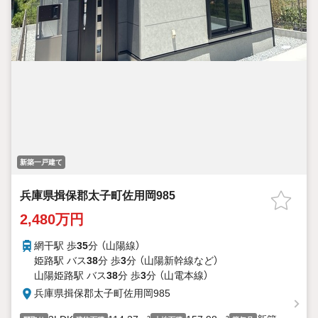
新築一戸建て
兵庫県揖保郡太子町佐用岡985
2,480万円
網干駅 歩
35
分 （山陽線）
姫路駅 バス
38
分 歩
3
分 （山陽新幹線
など
）
山陽姫路駅 バス
38
分 歩
3
分 （山電本線）
兵庫県揖保郡太子町佐用岡985