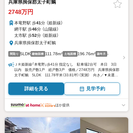
兵庫県揖保郡太子町鵤
2748万円
本竜野駅 歩
41
分 （姫新線）
網干駅 歩
46
分 （山陽線）
太市駅 歩
52
分 （姫新線）
兵庫県揖保郡太子町鵤
5LDK
111.78m²
196.76m²
-
間取り
建物面積
土地面積
築年月
ＪＲ姫新線「本竜野」歩41分 指定なし 駐車場2台可 本日 3日
以内 販売戸数1戸 総戸数3戸 価格／2748万円 兵庫県揖保郡
太子町鵤 5LDK 111.78平米（33.81坪）（実測） 向き／▼未選択
by SUUMO
詳細を見る
見学予約
ほか提供