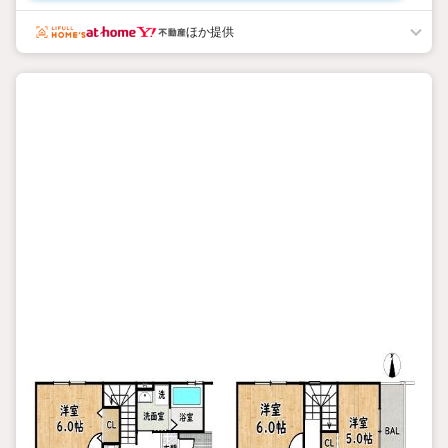
・緑が多い落ち着いた環境で、新生活をスタートできます
・2階には7.5帖以上の洋室があり、大きめサイズの家具も配置可
ほか提供
能です
・1階に水回りが集中しており、生活動線も良好な住環境
・コンビニ、ドラッグストアまで徒歩10分圏内。日々のお買い物
にも便利な立地
立地
・斑鳩小学校まで徒歩約12分
・太子西中学校まで徒歩約22分
弊社が選ばれる理由
1.お金の扱い方のプロ、ファイナンシャルプランナーが資金計画
をサポート！
2.買い替えなどにも対応できる売却専門チームあり！
3.たくさんの銀行と繋がりがあるため、最も低金利になるように
審査が可能！
4.物件のお引渡し後に必要になったお家のリフォームも弊社のリ
フォームプランナーがご提案！
5.定期的にご連絡を繋ぎ、有事の際に迅速にサポートいたします
お気軽にお問合せください！