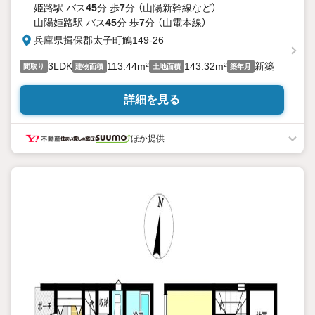
姫路駅 バス
45
分 歩
7
分 （山陽新幹線
など
）
山陽姫路駅 バス
45
分 歩
7
分 （山電本線）
兵庫県揖保郡太子町鵤149-26
3LDK
113.44m²
143.32m²
新築
間取り
建物面積
土地面積
築年月
詳細を見る
ほか提供