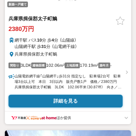
新築一戸建て
兵庫県揖保郡太子町鵤
2380万円
網干駅 バス
10
分 歩
4
分 （山陽線）
山陽網干駅 歩
31
分 （山電網干線）
兵庫県揖保郡太子町鵤
3LDK
102.06m²
170.19m²
-
間取り
建物面積
土地面積
築年月
山陽電鉄網干線「山陽網干」歩31分 指定なし 駐車場2台可 駐車
場3台以上可 本日 3日以内 販売戸数1戸 価格／2380万円
兵庫県揖保郡太子町鵤 3LDK 102.06平米（30.87坪） 向き／▼
未選択 by SUUMO
詳細を見る
ほか提供