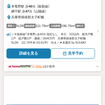
本竜野駅 歩
40
分 （姫新線）
網干駅 歩
47
分 （山陽線）
兵庫県揖保郡太子町鵤
5LDK
111.78m²
196.76m²
-
間取り
建物面積
土地面積
築年月
ＪＲ姫新線「本竜野」歩40分 指定なし 本日 3日以内 販売戸数
1戸 総戸数3戸 価格／2848万円 兵庫県揖保郡太子町鵤
5LDK 111.78平米（33.81坪） 向き／▼未選択 by SUUMO
詳細を見る
見学予約
ほか提供