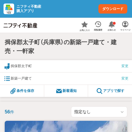
ニフティ不動産
ダウンロード
購入アプリ
お知らせ
閲覧履歴
マイページ
お気に入り
揖保郡太子町（兵庫県）の新築一戸建て・建
売・一軒家
揖保郡太子町
変更
新築一戸建て
変更
条件を保存
新着通知
アプリで探す
56
件