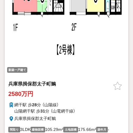
新築一戸建て
兵庫県揖保郡太子町鵤
2580万円
網干駅 歩
28
分 （山陽線）
山陽網干駅 歩
31
分 （山電網干線）
兵庫県揖保郡太子町鵤
3LDK
105.29m²
175.66m²
-
間取り
建物面積
土地面積
築年月