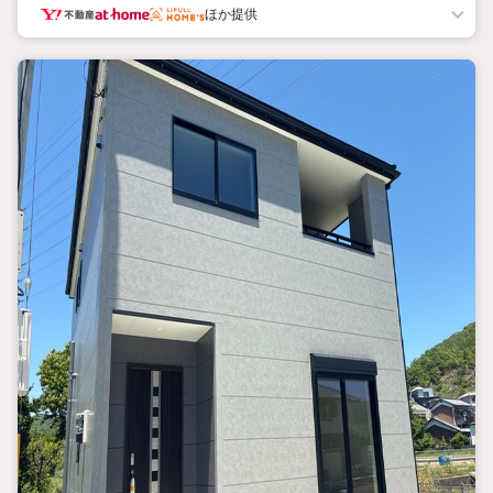
・JR山陽本線「網干駅」歩48分（3810m）
ほか提供
・斑鳩小学校歩12分（920m）
・太子西中学校歩22分（1710m）
特徴
・耐震＋制震の家、クワイエ！制震装置（SAFE365）で地震の揺れ
を抑え、耐震性能を維持
・駐車3台/ワイドバルコニー/納戸/オール電化
弊社が選ばれる理由
1.お金の扱い方のプロ、ファイナンシャルプランナーが資金計画
をサポート！
2.買い替えなどにも対応できる売却専門チームあり！
3.たくさんの銀行と繋がりがあるため、最も低金利になるように
審査が可能！
4.物件のお引渡し後に必要になったお家のリフォームも弊社のリ
フォームプランナーがご提案！
5.定期的にご連絡を繋ぎ、有事の際に迅速にサポートいたします
弊社は専門家同士が連携をとっているため、より多くの知見がご
ざいます。
お気軽にお問合せください！