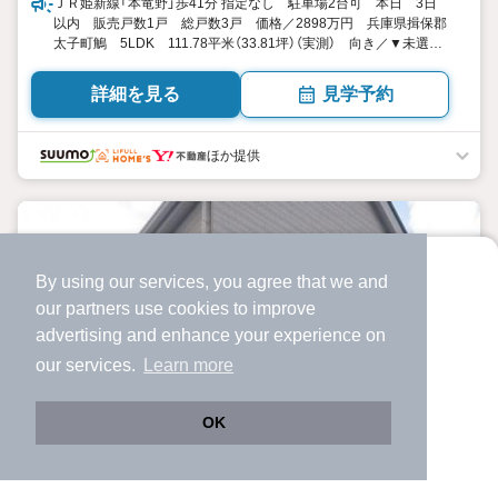
ＪＲ姫新線「本竜野」歩41分 指定なし 駐車場2台可 本日 3日
以内 販売戸数1戸 総戸数3戸 価格／2898万円 兵庫県揖保郡
太子町鵤 5LDK 111.78平米（33.81坪）（実測） 向き／▼未選択
by SUUMO
詳細を見る
見学予約
ほか提供
By using our services, you agree that we and
より使いやすくなった
our
partners
use cookies to improve
アプリで物件探ししませんか？
advertising and enhance your experience on
✔️
サクサク動く地図で物件検索
our services.
Learn more
✔️
新着物件・価格変動をすぐに通知
✔️
会員登録なし
OK
Web版をこのまま使う
購入アプリを開く
市区町村を変更
詳細条件を変更