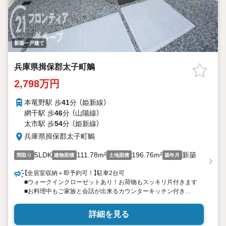
新築一戸建て
兵庫県揖保郡太子町鵤
2,798万円
本竜野駅 歩
41
分 （姫新線）
網干駅 歩
46
分 （山陽線）
太市駅 歩
54
分 （姫新線）
兵庫県揖保郡太子町鵤
5LDK
111.78m²
196.76m²
新築
間取り
建物面積
土地面積
築年月
【全居室収納＋即予約可！】駐車2台可
■ウォークインクローゼットあり！お荷物もスッキリ片付きます
■お料理中もご家族と会話が出来るカウンターキッチン付き
■リビングは約18.7帖のゆとりある空間
詳細を見る
特徴