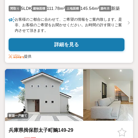
5LDK
111.78m²
145.54m²
新築
間取り
建物面積
土地面積
築年月
お客様のご都合に合わせて、ご希望の情報をご案内致します。是
非、お客様のご希望をお聞かせください。お時間の許す限りご案
内させて頂きます。
詳細を見る
提供
新築一戸建て
兵庫県揖保郡太子町鵤149-29