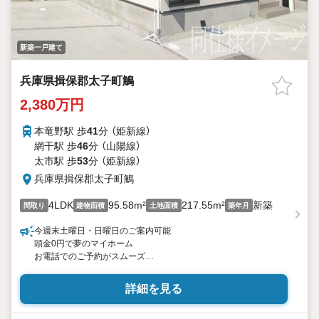
新築一戸建て
兵庫県揖保郡太子町鵤
2,380万円
本竜野駅 歩
41
分 （姫新線）
網干駅 歩
46
分 （山陽線）
太市駅 歩
53
分 （姫新線）
兵庫県揖保郡太子町鵤
4LDK
95.58m²
217.55m²
新築
間取り
建物面積
土地面積
築年月
今週末土曜日・日曜日のご案内可能
頭金0円で夢のマイホーム
お電話でのご予約がスムーズ
耐震＋制震の家、クワイエ！ご家族を守るおうち
詳細を見る
立地
・JR姫新線「本竜野駅」歩46分（3680m）