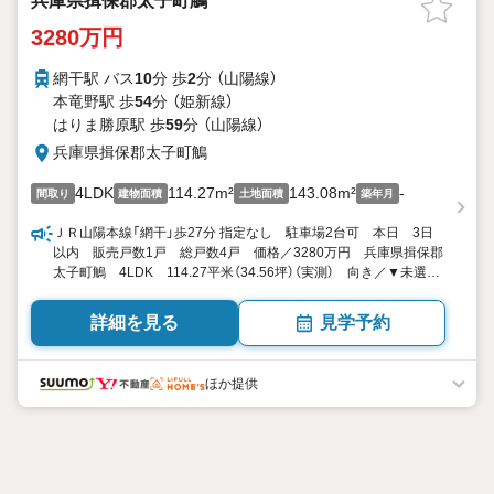
兵庫県揖保郡太子町鵤
3280万円
網干駅 バス
10
分 歩
2
分 （山陽線）
本竜野駅 歩
54
分 （姫新線）
はりま勝原駅 歩
59
分 （山陽線）
兵庫県揖保郡太子町鵤
4LDK
114.27m²
143.08m²
-
間取り
建物面積
土地面積
築年月
ＪＲ山陽本線「網干」歩27分 指定なし 駐車場2台可 本日 3日
以内 販売戸数1戸 総戸数4戸 価格／3280万円 兵庫県揖保郡
太子町鵤 4LDK 114.27平米（34.56坪）（実測） 向き／▼未選択
by SUUMO
詳細を見る
見学予約
ほか提供