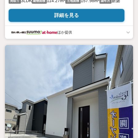
3LDK
114.27m²
157.98m²
新築
間取り
建物面積
土地面積
築年月
詳細を見る
ほか提供