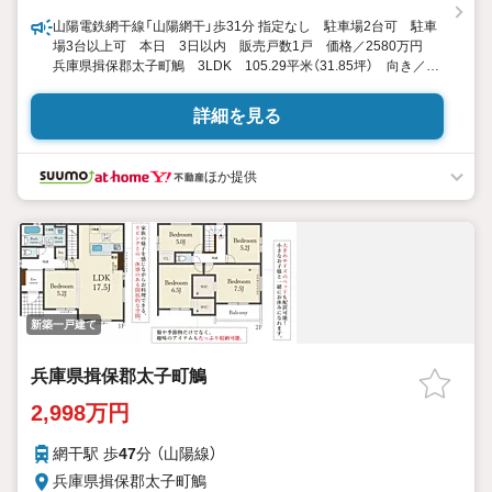
山陽電鉄網干線「山陽網干」歩31分 指定なし 駐車場2台可 駐車
場3台以上可 本日 3日以内 販売戸数1戸 価格／2580万円
兵庫県揖保郡太子町鵤 3LDK 105.29平米（31.85坪） 向き／▼
未選択 by SUUMO
詳細を見る
ほか提供
新築一戸建て
兵庫県揖保郡太子町鵤
2,998万円
網干駅 歩
47
分 （山陽線）
兵庫県揖保郡太子町鵤