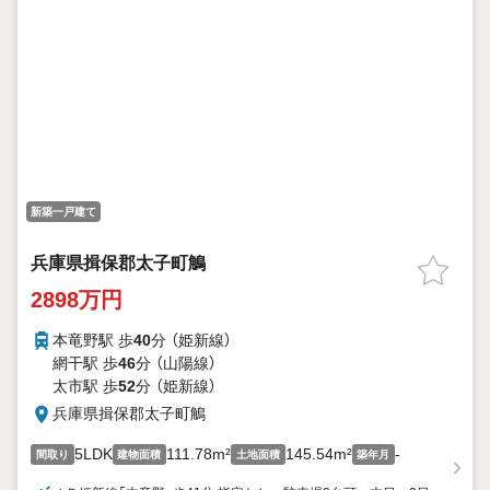
新築一戸建て
兵庫県揖保郡太子町鵤
2898万円
本竜野駅 歩
40
分 （姫新線）
網干駅 歩
46
分 （山陽線）
太市駅 歩
52
分 （姫新線）
兵庫県揖保郡太子町鵤
5LDK
111.78m²
145.54m²
-
間取り
建物面積
土地面積
築年月