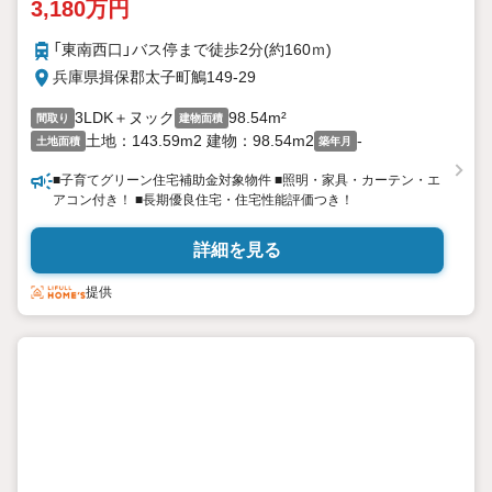
3,180万円
「東南西口」バス停まで徒歩2分(約160ｍ)
兵庫県揖保郡太子町鵤149-29
3LDK＋ヌック
98.54m²
間取り
建物面積
土地：143.59m2 建物：98.54m2
-
土地面積
築年月
■子育てグリーン住宅補助金対象物件 ■照明・家具・カーテン・エ
アコン付き！ ■長期優良住宅・住宅性能評価つき！
詳細を見る
提供