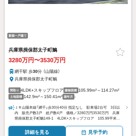
新築一戸建て
兵庫県揖保郡太子町鵤
3280万円〜3530万円
網干駅 歩
30
分 （山陽線）
兵庫県揖保郡太子町鵤
4LDK+スキップフロア
105.99m²～114.27m²
間取り
建物面積
142.9m²～150.41m²
-
土地面積
築年月
ＪＲ山陽本線「網干」歩30分40分 指定なし 駐車場2台可 3日以
内 販売戸数3戸 総戸数4戸 価格／3280万円3530万円 兵庫
県揖保郡太子町鵤149-1 4LDK+スキップフロア 105.99平米
114.27平米（実測） 向き／▼未選択 by SUUMO
詳細を見る
見学予約