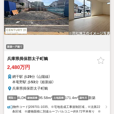
新築一戸建て
兵庫県揖保郡太子町鵤
2,480万円
網干駅 歩
29
分 （山陽線）
本竜野駅 歩
53
分 （姫新線）
兵庫県揖保郡太子町鵤
4LDK
95.58m²
171.4m²
新築
間取り
建物面積
土地面積
築年月
[物件コード]209701-1035、※宅地造成工事規制区域，※法第22
条区域 ※建物面積に別途ルーフバルコニー約9.72平米有り ※