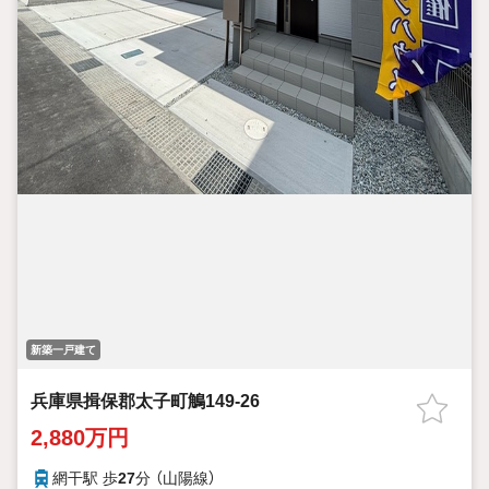
新築一戸建て
兵庫県揖保郡太子町鵤149-26
2,880万円
網干駅 歩
27
分 （山陽線）