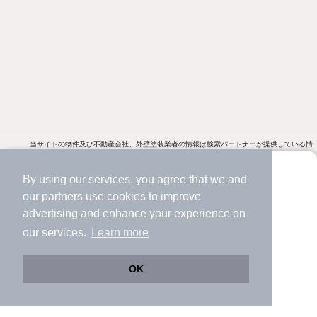
当サイトの物件及び不動産会社、外壁塗装業者の情報は検索パートナーが提供している情
報であり、ニフティライフスタイル株式会社は内容の責任を負わないことを予めご了承く
免責
事項
ださい。本サービス内でお客様が入力される個人情報は、検索パートナーが取得し、同社
の定める個人情報規約に従って取り扱われます。
By using our services, you agree that we and
より使いやすくなった
our
partners
use cookies to improve
アプリで物件探ししませんか？
不動産・住宅情報のニフティ不動産
不動産購入
新築一戸建て・建売・一軒家
advertising and enhance your experience on
✔️
サクサク動く地図で物件検索
our services.
Learn more
ニフティ不動産
ニフティ不動産アプリ
✔️
新着物件・価格変動をすぐに通知
✔️
会員登録なし
OK
＼Because／ ニフティ不動産
Web版をこのまま使う
購入アプリを開く
路線・駅を変更
詳細条件を変更
賃貸