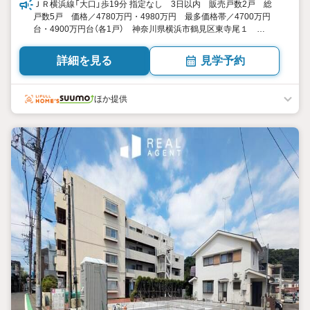
ＪＲ横浜線「大口」歩19分 指定なし 3日以内 販売戸数2戸 総
戸数5戸 価格／4780万円・4980万円 最多価格帯／4700万円
台・4900万円台（各1戸） 神奈川県横浜市鶴見区東寺尾１
3LDK+S（納戸）・4LDK 114.06平米・115.51平米（34.50坪・
34.94坪） 向き／▼未選択 by SUUMO
詳細を見る
見学予約
ほか提供