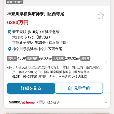
新築一戸建て
神奈川県横浜市神奈川区西寺尾
6380万円
新子安駅 歩
15
分 （京浜東北線）
大口駅 歩
12
分 （横浜線）
京急新子安駅 歩
15
分 （京浜急行線）
神奈川県横浜市神奈川区西寺尾
4LDK
99.03m²
100.32m²
-
間取り
建物面積
土地面積
築年月
ＪＲ横浜線「大口」歩12分 指定なし 本日 3日以内 販売戸数1
戸 価格／6380万円 神奈川県横浜市神奈川区西寺尾３
4LDK 99.03平米（実測） 向き／▼未選択 by SUUMO
詳細を見る
見学予約
ほか提供