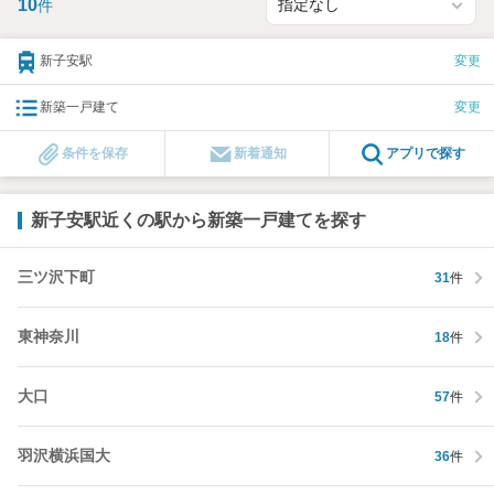
10
件
新子安駅
変更
新築一戸建て
変更
条件を保存
新着通知
アプリで探す
新子安駅近くの駅から新築一戸建てを探す
三ツ沢下町
31
件
東神奈川
18
件
大口
57
件
羽沢横浜国大
36
件