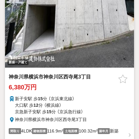
新築一戸建て
神奈川県横浜市神奈川区西寺尾3丁目
6,380万円
新子安駅 歩
15
分 （京浜東北線）
大口駅 歩
12
分 （横浜線）
京急新子安駅 歩
15
分 （京浜急行線）
神奈川県横浜市神奈川区西寺尾3丁目
4LDK
116.9m²
100.32m²
新築
間取り
建物面積
土地面積
築年月