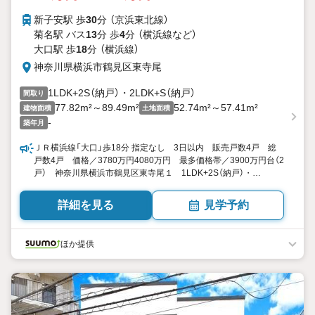
新子安駅 歩
30
分 （京浜東北線）
菊名駅 バス
13
分 歩
4
分 （横浜線
など
）
大口駅 歩
18
分 （横浜線）
神奈川県横浜市鶴見区東寺尾
1LDK+2S（納戸）・2LDK+S（納戸）
間取り
77.82m²～89.49m²
52.74m²～57.41m²
建物面積
土地面積
-
築年月
ＪＲ横浜線「大口」歩18分 指定なし 3日以内 販売戸数4戸 総
戸数4戸 価格／3780万円4080万円 最多価格帯／3900万円台（2
戸） 神奈川県横浜市鶴見区東寺尾１ 1LDK+2S（納戸）・
2LDK+S（納戸） 77.82平米89.49平米（23.54坪27.07坪） 向き／
▼未選択 by SUUMO
詳細を見る
見学予約
ほか提供