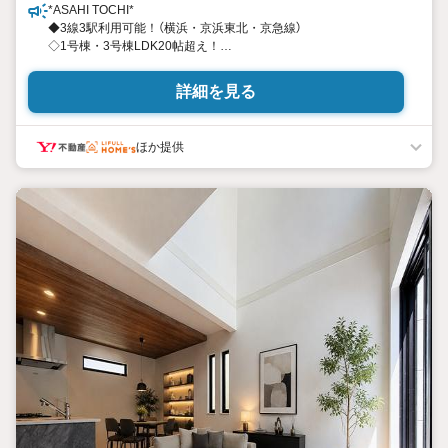
*ASAHI TOCHI*
◆3線3駅利用可能！（横浜・京浜東北・京急線）
◇1号棟・3号棟LDK20帖超え！
◆近隣に緑豊かな公園有り！
◇閑静な住宅街！
詳細を見る
* * * * 住まい、安心のおとりつぎ * * * *
ほか提供
おかげさまで42周年を迎えることができました♪
ご成約件数7万件達成!!
☆当日のご見学も対応可能です！
☆JR横浜線「中山」駅徒歩1分！
☆ご予約は『朝日土地建物中山店』まで！
朝日土地建物グループは地域密着を合言葉に
全13店舗でその地域No.1を目指しております。
広告掲載していない物件も多数ございます。
色々廻ったけど良い物件が無いなぁ・・
頭金無くても平気・・？
お家の買替えってどうするの・・？etc.
まずは何でもお気軽にご相談ください！
有資格者が丁寧にご説明させていただきます！
お問い合わせをお待ちしております!!