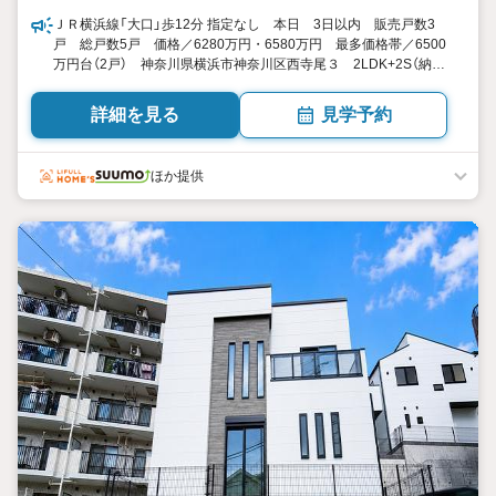
ＪＲ横浜線「大口」歩12分 指定なし 本日 3日以内 販売戸数3
戸 総戸数5戸 価格／6280万円・6580万円 最多価格帯／6500
万円台（2戸） 神奈川県横浜市神奈川区西寺尾３ 2LDK+2S（納
戸）・4LDK 98.68平米100.53平米 向き／▼未選択 by SUUMO
詳細を見る
見学予約
ほか提供