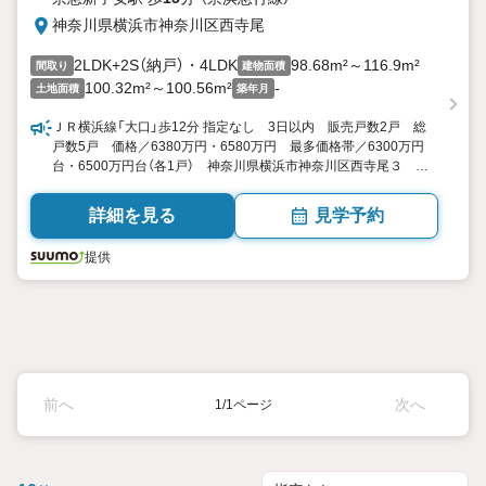
神奈川県横浜市神奈川区西寺尾
2LDK+2S（納戸）・4LDK
98.68m²～116.9m²
間取り
建物面積
100.32m²～100.56m²
-
土地面積
築年月
ＪＲ横浜線「大口」歩12分 指定なし 3日以内 販売戸数2戸 総
戸数5戸 価格／6380万円・6580万円 最多価格帯／6300万円
台・6500万円台（各1戸） 神奈川県横浜市神奈川区西寺尾３
2LDK+2S（納戸）・4LDK 98.68平米・116.9平米（実測） 向き／
▼未選択 by SUUMO
詳細を見る
見学予約
提供
前へ
次へ
1/1ページ