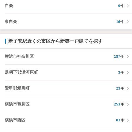
白楽
9
件
東白楽
16
件
新子安駅近くの市区から新築一戸建てを探す
横浜市神奈川区
187
件
足柄下郡湯河原町
3
件
愛甲郡愛川町
23
件
横浜市鶴見区
253
件
横浜市西区
83
件