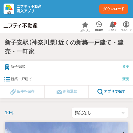
ニフティ不動産
ダウンロード
購入アプリ
お知らせ
閲覧履歴
マイページ
お気に入り
新子安駅（神奈川県）近くの新築一戸建て・建
売・一軒家
新子安駅
変更
新築一戸建て
変更
条件を保存
新着通知
アプリで探す
10
件