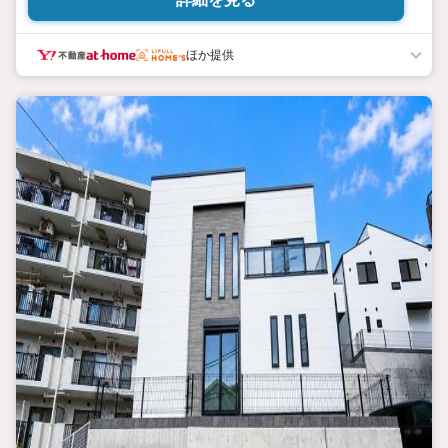
めにONとOFFを切り替えて、家族との時間も増えて幸せマイホー
ムを！
■ 住宅ローンのご相談承ります。
ほか提供
■住まい選びはフィーリングも大切です。現地の空気や雰囲気を感
じてみましょう。営業スタッフまでお問合せくださいませ。
■当日の現地見学も承ります。
物件は内装や質感などもそうですが住まい選びはフィーリングも
大切です。現地の空気や雰囲気を感じてみましょう。住まいを決
める大切な情報ですお客様のこだわりを聞かせてください！
■ ご来店時にはお車の無料提携駐車場ございます。詳しくは営業
スタッフまでお問合せくださいませ！
■周辺の教育施設やスーパー、ドラックストア等の情報、災害情報
等がわかる「物件レポート」お渡します
■他の物件と併せてご案内もOK-ご自宅や指定場所から無料送迎も
OK-当日見学もOKです！