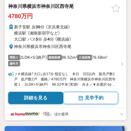
神奈川県横浜市神奈川区西寺尾
4780万円
新子安駅 歩
30
分 （京浜東北線）
横浜駅 （湘南新宿宇
など
）
大口駅 バス
5
分 歩
4
分 （横浜線）
神奈川県横浜市神奈川区西寺尾
2LDK+S（納戸）
86.52m²
76.58m²
間取り
建物面積
土地面積
-
築年月
ＪＲ横浜線「大口」歩17分 指定なし 本日 3日以内 販売戸数1
戸 総戸数2戸 価格／4780万円 神奈川県横浜市神奈川区西寺
尾１ 2LDK+S（納戸） 86.52平米（実測） 向き／▼未選択 by
SUUMO
詳細を見る
見学予約
ほか提供