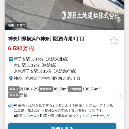
新築一戸建て
神奈川県横浜市神奈川区西寺尾3丁目
6,580万円
新子安駅 歩
15
分 （京浜東北線）
大口駅 歩
12
分 （横浜線）
京急新子安駅 歩
15
分 （京浜急行線）
神奈川県横浜市神奈川区西寺尾3丁目
2LDK＋2S
98.68m²
100.56m²
間取り
建物面積
土地面積
新築
築年月
■「室内・現地を見学する」ボタンより予約頂くとスムーズ！当店
は二俣川駅北口から徒歩1分の立地！青い看板が目印です。
■接客スペースとDVDや遊び道具が揃ったキッズコーナーなど、
お子様にも退屈せずにお過ごし頂けます。
■ テレワークで作業効率のUP化オウチ時間で人生を豊かにするた
詳細を見る