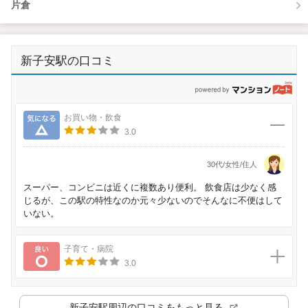
片倉
新子安駅の口コミ
p
気になる
お買い物・飲食
3.0
30代/女性/住人
スーパー、コンビニは近くに複数あり便利。 飲食店は少なく感
じるが、この駅の特性なのか元々少ないのでそんなに不便はして
いない。
良い
子育て・病院
3.0
新子安駅
周辺の口コミをもっと見る