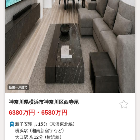
新築一戸建て
神奈川県横浜市神奈川区西寺尾
6380万円・6580万円
新子安駅 歩
15
分 （京浜東北線）
横浜駅 （湘南新宿宇
など
）
大口駅 歩
12
分 （横浜線）