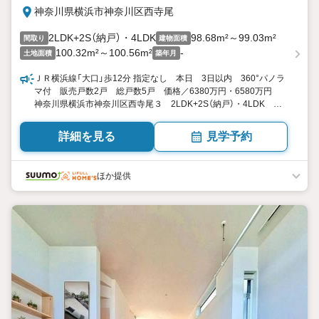
神奈川県横浜市神奈川区西寺尾
2LDK+2S（納戸）・4LDK
98.68m²～99.03m²
間取り
建物面積
100.32m²～100.56m²
-
土地面積
築年月
ＪＲ横浜線「大口」歩12分 指定なし 本日 3日以内 360°パノラ
マ付 販売戸数2戸 総戸数5戸 価格／6380万円・6580万円
神奈川県横浜市神奈川区西寺尾３ 2LDK+2S（納戸）・4LDK
98.68平米・99.03平米（29.85坪・29.95坪） 向き／▼未選択 by
SUUMO
詳細を見る
見学予約
ほか提供