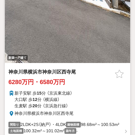
新築一戸建て
神奈川県横浜市神奈川区西寺尾
6280万円・6580万円
新子安駅 歩
15
分 （京浜東北線）
大口駅 歩
12
分 （横浜線）
生麦駅 歩
20
分 （京浜急行線）
神奈川県横浜市神奈川区西寺尾
2LDK+2S（納戸）・4LDK
98.68m²～100.53m²
間取り
建物面積
100.32m²～101.02m²
-
土地面積
築年月