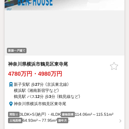
新築一戸建て
神奈川県横浜市鶴見区東寺尾
4780万円・4980万円
新子安駅 歩
27
分 （京浜東北線）
横浜駅 （湘南新宿宇
など
）
鶴見駅 バス
12
分 歩
3
分 （鶴見線
など
）
神奈川県横浜市鶴見区東寺尾
3LDK+S（納戸）・4LDK
114.06m²～115.51m²
間取り
建物面積
64.93m²～77.95m²
-
土地面積
築年月