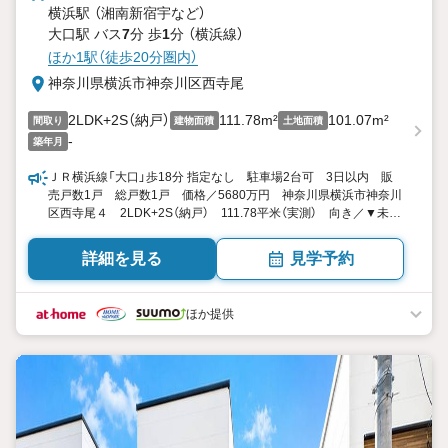
横浜駅 （湘南新宿宇
など
）
大口駅 バス
7
分 歩
1
分 （横浜線）
ほか1駅（徒歩20分圏内）
神奈川県横浜市神奈川区西寺尾
2LDK+2S（納戸）
111.78m²
101.07m²
間取り
建物面積
土地面積
-
築年月
ＪＲ横浜線「大口」歩18分 指定なし 駐車場2台可 3日以内 販
売戸数1戸 総戸数1戸 価格／5680万円 神奈川県横浜市神奈川
区西寺尾４ 2LDK+2S（納戸） 111.78平米（実測） 向き／▼未選
択 by SUUMO
詳細を見る
見学予約
ほか提供