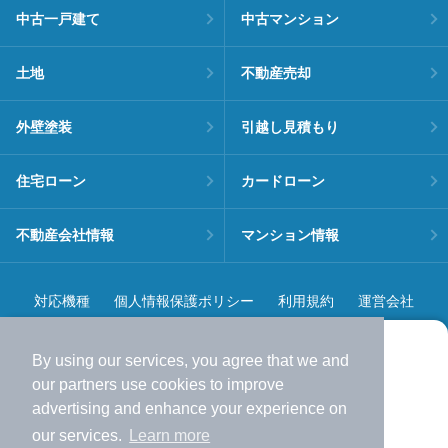
中古一戸建て
中古マンション
土地
不動産売却
外壁塗装
引越し見積もり
住宅ローン
カードローン
不動産会社情報
マンション情報
対応機種
個人情報保護ポリシー
利用規約
運営会社
ヘルプ・お問い合わせ
採用情報
By using our services, you agree that we and
より使いやすくなった
our
partners
use cookies to improve
アプリで物件探ししませんか？
advertising and enhance your experience on
✔️
サクサク動く地図で物件検索
our services.
Learn more