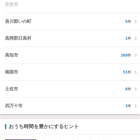
安芸市
吾川郡いの町
5
件
高岡郡日高村
1
件
高知市
269
件
南国市
51
件
土佐市
8
件
四万十市
3
件
おうち時間を豊かにするヒント