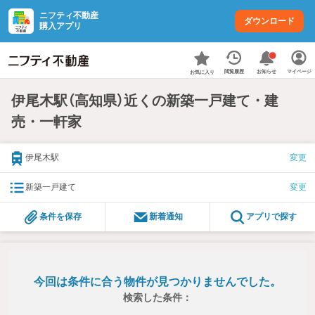
ニフティ不動産
ダウンロード
購入アプリ
お知らせ
閲覧履歴
マイページ
お気に入り
伊尾木駅（高知県）近くの新築一戸建て・建
売・一軒家
伊尾木駅
変更
新築一戸建て
変更
条件を保存
新着通知
アプリで探す
今回は条件に合う物件が見つかりませんでした。
検索した条件：