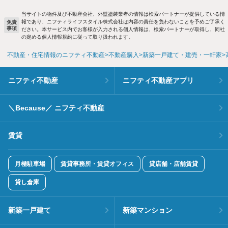
当サイトの物件及び不動産会社、外壁塗装業者の情報は検索パートナーが提供している情
報であり、ニフティライフスタイル株式会社は内容の責任を負わないことを予めご了承く
免責
事項
ださい。本サービス内でお客様が入力される個人情報は、検索パートナーが取得し、同社
の定める個人情報規約に従って取り扱われます。
不動産・住宅情報のニフティ不動産
不動産購入
新築一戸建て・建売・一軒家
ニフティ不動産
ニフティ不動産アプリ
＼Because／ ニフティ不動産
賃貸
月極駐車場
賃貸事務所・賃貸オフィス
貸店舗・店舗賃貸
貸し倉庫
新築一戸建て
新築マンション