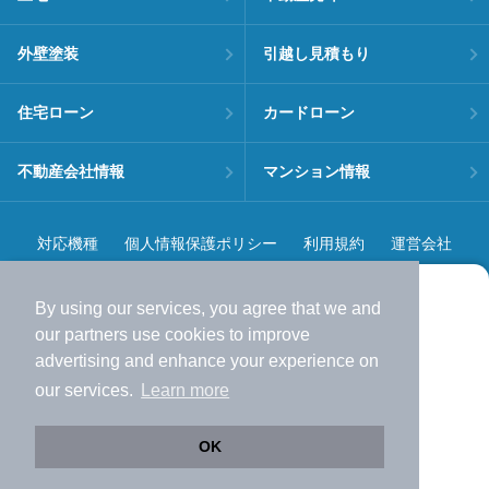
外壁塗装
引越し見積もり
住宅ローン
カードローン
不動産会社情報
マンション情報
対応機種
個人情報保護ポリシー
利用規約
運営会社
ヘルプ・お問い合わせ
採用情報
By using our services, you agree that we and
より使いやすくなった
our
partners
use cookies to improve
アプリで物件探ししませんか？
advertising and enhance your experience on
✔️
サクサク動く地図で物件検索
our services.
Learn more
✔️
新着物件・価格変動をすぐに通知
©NIFTY Lifestyle Co., Ltd.
✔️
会員登録なし
OK
Web版をこのまま使う
購入アプリを開く
路線・駅を変更
詳細条件を変更