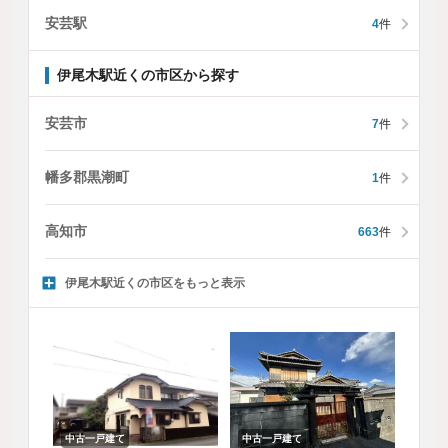
安芸駅
4
件
伊尾木駅近くの市区から探す
安芸市
7
件
幡多郡黒潮町
1
件
高知市
663
件
伊尾木駅近くの市区をもっと表示
中古一戸建て
中古一戸建て