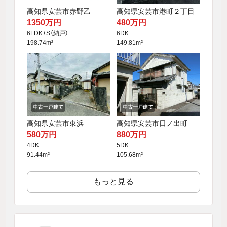
高知県安芸市赤野乙
高知県安芸市港町２丁目
1350万円
480万円
6LDK+S（納戸）
6DK
198.74m²
149.81m²
中古一戸建て
中古一戸建て
高知県安芸市東浜
高知県安芸市日ノ出町
580万円
880万円
4DK
5DK
91.44m²
105.68m²
もっと見る