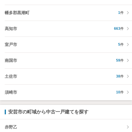
幡多郡黒潮町
1
件
高知市
663
件
室戸市
5
件
南国市
59
件
土佐市
38
件
須崎市
10
件
安芸市の町域から中古一戸建てを探す
赤野乙