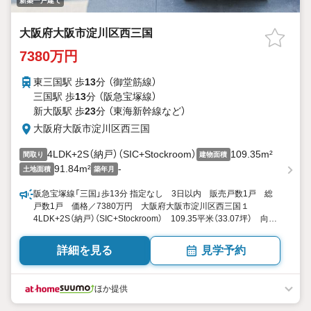
新築一戸建て
大阪府大阪市淀川区西三国
7380万円
東三国駅 歩
13
分 （御堂筋線）
三国駅 歩
13
分 （阪急宝塚線）
新大阪駅 歩
23
分 （東海新幹線
など
）
大阪府大阪市淀川区西三国
4LDK+2S（納戸）（SIC+Stockroom）
109.35m²
間取り
建物面積
91.84m²
-
土地面積
築年月
阪急宝塚線「三国」歩13分 指定なし 3日以内 販売戸数1戸 総
戸数1戸 価格／7380万円 大阪府大阪市淀川区西三国１
4LDK+2S（納戸）（SIC+Stockroom） 109.35平米（33.07坪） 向き
／▼未選択 by SUUMO
詳細を見る
見学予約
ほか提供