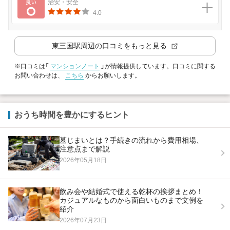
良い
治安・安全
4.0
東三国駅
周辺の口コミをもっと見る
※口コミは「
マンションノート
」が情報提供しています。口コミに関する
お問い合わせは、
こちら
からお願いします。
おうち時間を豊かにするヒント
墓じまいとは？手続きの流れから費用相場、
注意点まで解説
2026年05月18日
飲み会や結婚式で使える乾杯の挨拶まとめ！
カジュアルなものから面白いものまで文例を
紹介
2026年07月23日