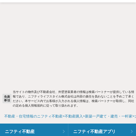
当サイトの物件及び不動産会社、外壁塗装業者の情報は検索パートナーが提供している情
報であり、ニフティライフスタイル株式会社は内容の責任を負わないことを予めご了承く
免責
事項
ださい。本サービス内でお客様が入力される個人情報は、検索パートナーが取得し、同社
の定める個人情報規約に従って取り扱われます。
不動産・住宅情報のニフティ不動産
不動産購入
新築一戸建て・建売・一軒家
ニフティ不動産
ニフティ不動産アプリ