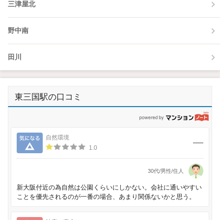
三津屋北
野中南
田川
東三国駅の口コミ
p
気になる
自然環境
1.0
30代/男性/住人
新大阪付近の為自然は公園くらいにしかない。会社に通いやすい
ことを優先されるのが一番の場合、あまり関係ないかと思う。