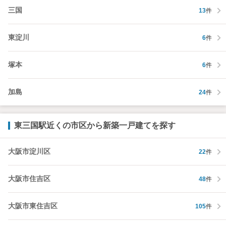
三国
13
件
東淀川
6
件
塚本
6
件
加島
24
件
東三国駅近くの市区から新築一戸建てを探す
大阪市淀川区
22
件
大阪市住吉区
48
件
大阪市東住吉区
105
件