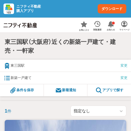
ニフティ不動産
ダウンロード
購入アプリ
お知らせ
閲覧履歴
マイページ
お気に入り
東三国駅（大阪府）近くの新築一戸建て・建
売・一軒家
東三国駅
変更
新築一戸建て
変更
条件を保存
新着通知
アプリで探す
1
件