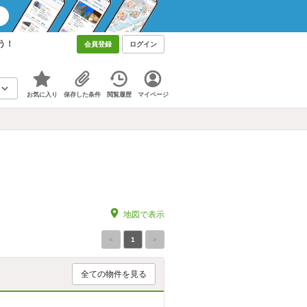
う！
会員登録
ログイン
お気に入り
保存した条件
閲覧履歴
マイページ
地図で表示
<
1
>
全ての物件を見る