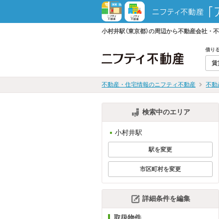
小村井駅（東京都）の周辺から不動産会社・
借り
賃
不動産・住宅情報のニフティ不動産
不動
検索中のエリア
小村井駅
駅を変更
市区町村を変更
詳細条件を編集
取扱物件