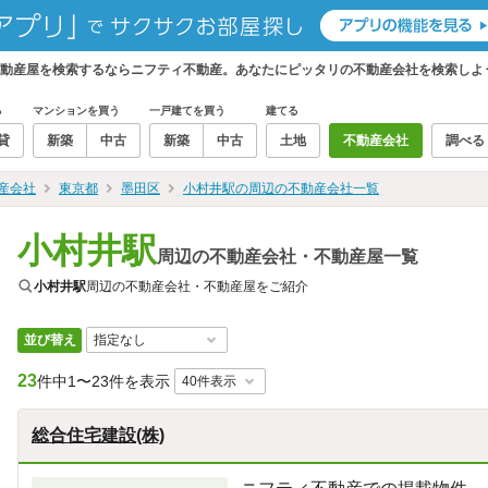
不動産屋を検索するならニフティ不動産。あなたにピッタリの不動産会社を検索しよ
る
マンションを買う
一戸建てを買う
建てる
貸
新築
中古
新築
中古
土地
不動産会社
調べる
産会社
東京都
墨田区
小村井駅の周辺の不動産会社一覧
小村井駅
周辺の不動産会社・不動産屋一覧
小村井駅
周辺の不動産会社・不動産屋をご紹介
並び替え
23
件中
1〜23件を表示
総合住宅建設(株)