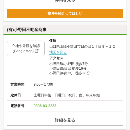
物件を紹介してほしい
(有)小野田不動産商事
住所
立地や外観を確認
山口県山陽小野田市日の出１丁目９－１２
(GoogleMap)
地図を見る
アクセス
小野田線/小野田 徒歩7分
小野田線/目出 徒歩16分
小野田線/南中川 徒歩28分
営業時間
9:00～17:00
定休日
土曜日午後、日曜日、祝日、盆、年末年始
電話番号
0836-83-2233
詳細を見る