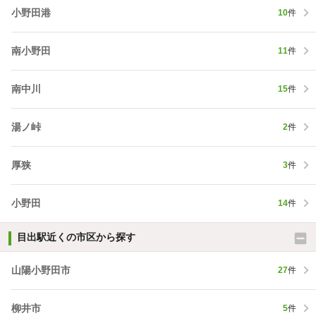
小野田港
10
件
南小野田
11
件
南中川
15
件
湯ノ峠
2
件
厚狭
3
件
小野田
14
件
目出駅近くの市区から探す
山陽小野田市
27
件
柳井市
5
件