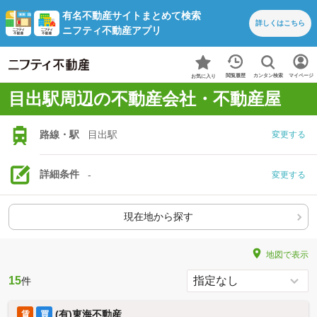
有名不動産サイトまとめて検索
詳しくは
こちら
ニフティ不動産アプリ
カンタン検索
閲覧履歴
マイページ
お気に入り
目出駅周辺の不動産会社・不動産屋
路線・駅
目出駅
変更する
詳細条件
-
変更する
現在地から探す
地図で表示
15
件
(有)東海不動産
賃
買