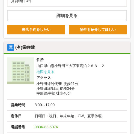
賃貸物件:4件
詳細を見る
来店予約をしたい
物件を紹介してほしい
(有)栄住建
買
住所
山口県山陽小野田市大字東高泊２６３－２
地図を見る
アクセス
小野田線/小野田 徒歩21分
小野田線/目出 徒歩34分
宇部線/宇部 徒歩40分
営業時間
8:00～17:00
定休日
日曜日・祝日、年末年始、GW、夏季休暇
電話番号
0836-83-5076