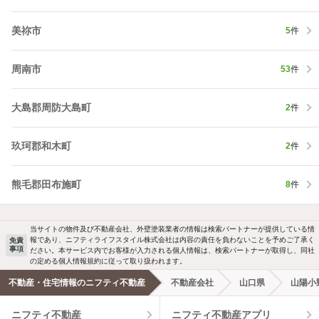
美祢市
5
件
周南市
53
件
大島郡周防大島町
2
件
玖珂郡和木町
2
件
熊毛郡田布施町
8
件
当サイトの物件及び不動産会社、外壁塗装業者の情報は検索パートナーが提供している情
報であり、ニフティライフスタイル株式会社は内容の責任を負わないことを予めご了承く
免責
事項
ださい。本サービス内でお客様が入力される個人情報は、検索パートナーが取得し、同社
の定める個人情報規約に従って取り扱われます。
不動産・住宅情報のニフティ不動産
不動産会社
山口県
山陽小
ニフティ不動産
ニフティ不動産アプリ