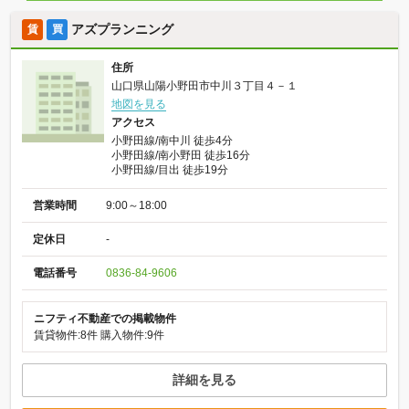
アズプランニング
賃
買
住所
山口県山陽小野田市中川３丁目４－１
地図を見る
アクセス
小野田線/南中川 徒歩4分
小野田線/南小野田 徒歩16分
小野田線/目出 徒歩19分
営業時間
9:00～18:00
定休日
-
電話番号
0836-84-9606
ニフティ不動産での掲載物件
賃貸物件:8件
購入物件:9件
詳細を見る