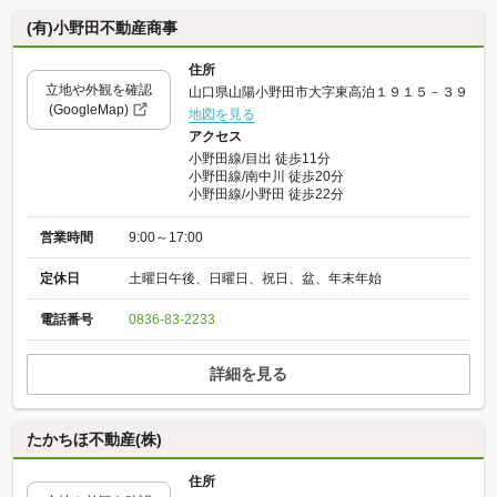
(有)小野田不動産商事
住所
立地や外観を確認
山口県山陽小野田市大字東高泊１９１５－３９
(GoogleMap)
地図を見る
アクセス
小野田線/目出 徒歩11分
小野田線/南中川 徒歩20分
小野田線/小野田 徒歩22分
営業時間
9:00～17:00
定休日
土曜日午後、日曜日、祝日、盆、年末年始
電話番号
0836-83-2233
詳細を見る
たかちほ不動産(株)
住所