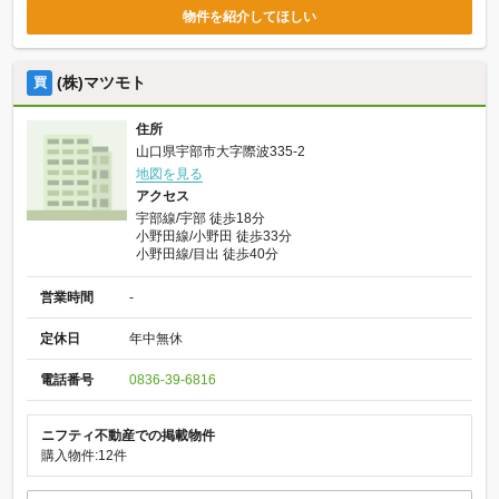
物件を紹介してほしい
(株)マツモト
買
住所
山口県宇部市大字際波335-2
地図を見る
アクセス
宇部線/宇部 徒歩18分
小野田線/小野田 徒歩33分
小野田線/目出 徒歩40分
営業時間
-
定休日
年中無休
電話番号
0836-39-6816
ニフティ不動産での掲載物件
購入物件:12件