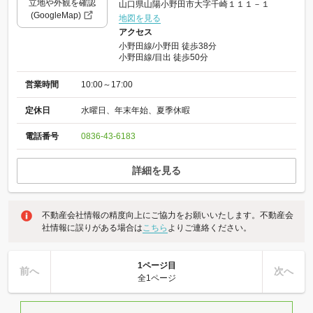
立地や外観を確認
山口県山陽小野田市大字千崎１１１－１
(GoogleMap)
地図を見る
アクセス
小野田線/小野田 徒歩38分
小野田線/目出 徒歩50分
営業時間
10:00～17:00
定休日
水曜日、年末年始、夏季休暇
電話番号
0836-43-6183
詳細を見る
不動産会社情報の精度向上にご協力をお願いいたします。不動産会
社情報に誤りがある場合は
こちら
よりご連絡ください。
1ページ目
前へ
次へ
全1ページ