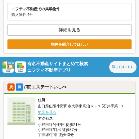
ニフティ不動産での掲載物件
購入物件:4件
詳細を見る
物件を紹介してほしい
有名不動産サイトまとめて検索
詳しくは
こちら
ニフティ不動産アプリ
(有)エステートいしべ
賃
買
住所
山口県山陽小野田市大字東高泊６－１（石井手第一）
地図を見る
アクセス
小野田線/小野田 徒歩21分
小野田線/目出 徒歩37分
宇部線/宇部 徒歩43分