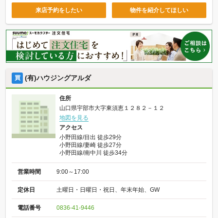
来店予約をしたい
物件を紹介してほしい
(有)ハウジングアルダ
買
住所
山口県宇部市大字東須恵１２８２－１２
地図を見る
アクセス
小野田線/目出 徒歩29分
小野田線/妻崎 徒歩27分
小野田線/南中川 徒歩34分
営業時間
9:00～17:00
定休日
土曜日・日曜日・祝日、年末年始、GW
電話番号
0836-41-9446