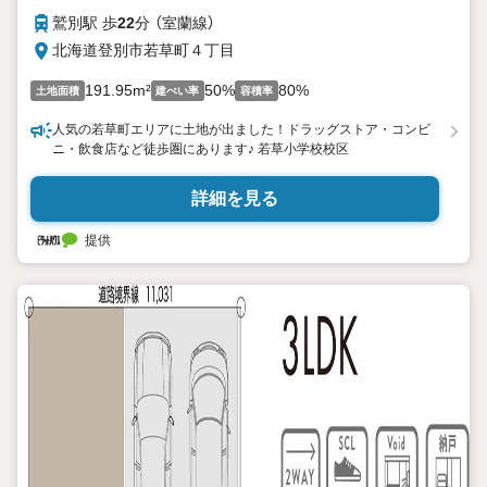
鷲別駅 歩
22
分 （室蘭線）
北海道登別市若草町４丁目
191.95m²
50%
80%
土地面積
建ぺい率
容積率
人気の若草町エリアに土地が出ました！ドラッグストア・コンビ
ニ・飲食店など徒歩圏にあります♪ 若草小学校校区
詳細を見る
提供