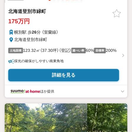
北海道登別市緑町
175万円
幌別駅 歩
26
分 （室蘭線）
北海道登別市緑町
123.32㎡（37.30坪）（登記）
60%
200%
土地面積
建ぺい率
容積率
採光の確保がしやすい南東角地
詳細を見る
ほか提供