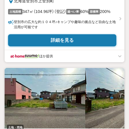
北海道登別市上登別町
347㎡（104.96坪）（登記）
60%
200%
土地面積
建ぺい率
容積率
登別市の広大な約１０４坪♪キャンプや趣味の拠点など自由な土地
活用が可能です
詳細を見る
ほか提供
土地・売地