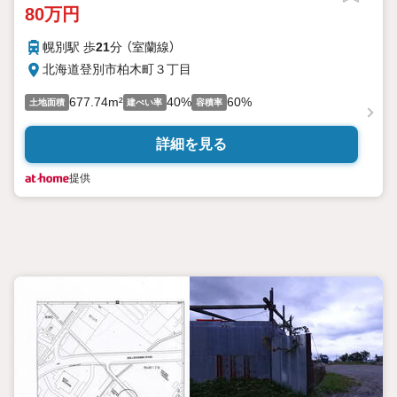
80万円
幌別駅 歩
21
分 （室蘭線）
北海道登別市柏木町３丁目
677.74m²
40%
60%
土地面積
建ぺい率
容積率
詳細を見る
提供