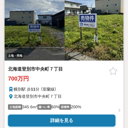
土地・売地
北海道登別市中央町７丁目
700万円
幌別駅 歩
11
分 （室蘭線）
北海道登別市中央町７丁目
345.6m²
60%
200%
土地面積
建ぺい率
容積率
詳細を見る