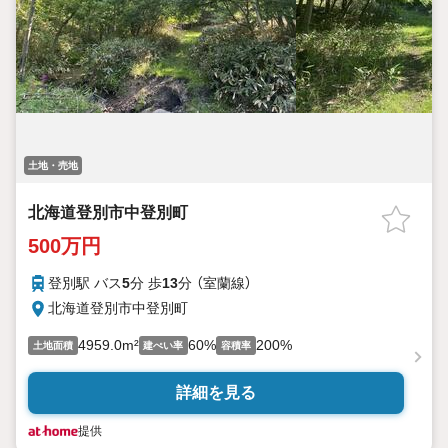
土地・売地
北海道登別市中登別町
500万円
登別駅 バス
5
分 歩
13
分 （室蘭線）
北海道登別市中登別町
4959.0m²
60%
200%
土地面積
建ぺい率
容積率
詳細を見る
提供