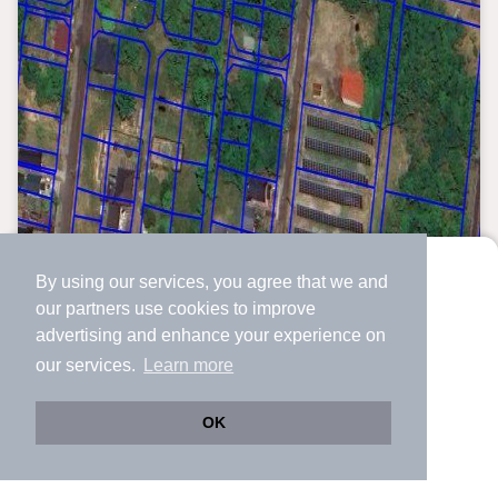
By using our services, you agree that we and
より使いやすくなった
our
partners
use cookies to improve
アプリで物件探ししませんか？
advertising and enhance your experience on
✔️
サクサク動く地図で物件検索
our services.
Learn more
✔️
新着物件・価格変動をすぐに通知
✔️
会員登録なし
OK
Web版をこのまま使う
購入アプリを開く
市区町村を変更
詳細条件を変更