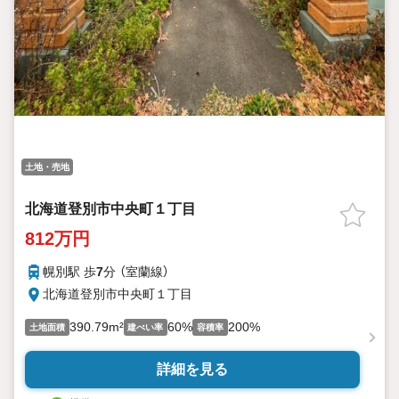
土地・売地
北海道登別市中央町１丁目
812万円
幌別駅 歩
7
分 （室蘭線）
北海道登別市中央町１丁目
390.79m²
60%
200%
土地面積
建ぺい率
容積率
詳細を見る