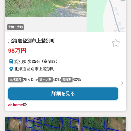
土地・売地
北海道登別市上鷲別町
98万円
鷲別駅 歩
25
分 （室蘭線）
北海道登別市上鷲別町
295.0m²
40%
60%
土地面積
建ぺい率
容積率
詳細を見る
提供