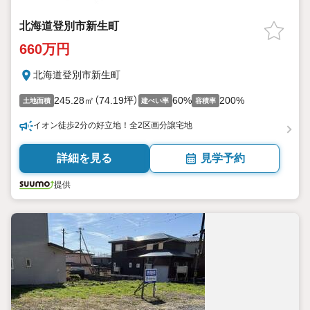
北海道登別市新生町
660万円
北海道登別市新生町
245.28㎡（74.19坪）
60%
200%
土地面積
建ぺい率
容積率
イオン徒歩2分の好立地！全2区画分譲宅地
詳細を見る
見学予約
提供