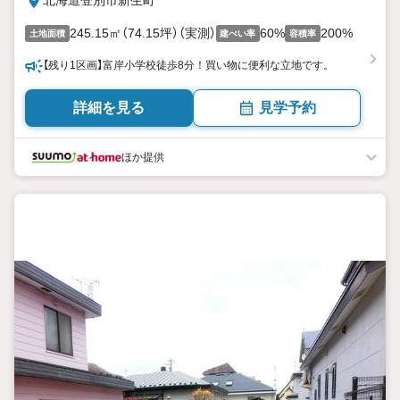
北海道登別市新生町
245.15㎡（74.15坪）（実測）
60%
200%
土地面積
建ぺい率
容積率
【残り1区画】富岸小学校徒歩8分！買い物に便利な立地です。
詳細を見る
見学予約
ほか提供