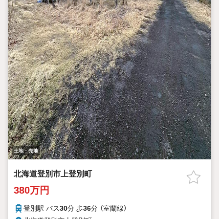
土地・売地
北海道登別市上登別町
380万円
登別駅 バス
30
分 歩
36
分 （室蘭線）