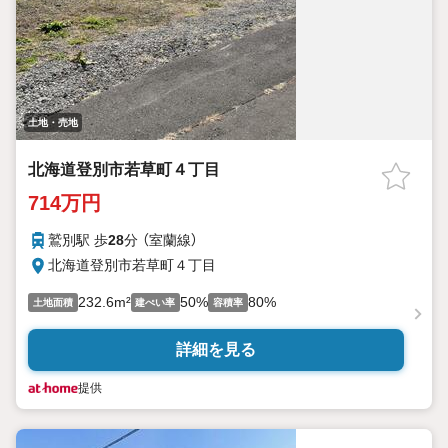
土地・売地
北海道登別市若草町４丁目
714万円
鷲別駅 歩
28
分 （室蘭線）
北海道登別市若草町４丁目
232.6m²
50%
80%
土地面積
建ぺい率
容積率
詳細を見る
提供