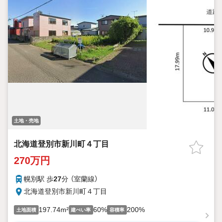
土地・売地
北海道登別市新川町４丁目
270万円
幌別駅 歩
27
分 （室蘭線）
北海道登別市新川町４丁目
197.74m²
60%
200%
土地面積
建ぺい率
容積率