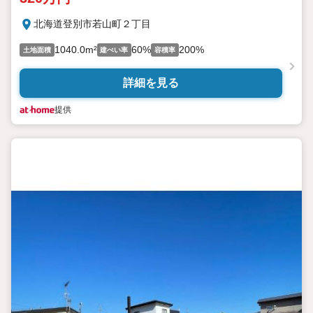
北海道登別市若山町２丁目
1040.0m²
60%
200%
土地面積
建ぺい率
容積率
詳細を見る
提供