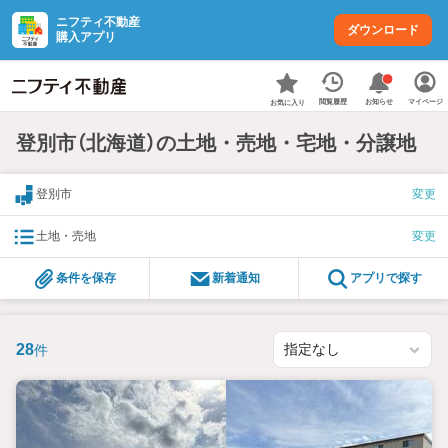
ニフティ不動産
ダウンロード
購入アプリ
お知らせ
閲覧履歴
マイページ
お気に入り
登別市（北海道）の土地・売地・宅地・分譲地
登別市
変更
土地・売地
変更
条件を保存
新着通知
アプリで探す
28
件