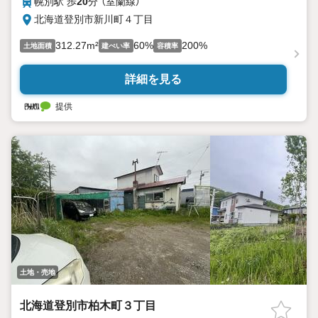
幌別駅 歩
20
分 （室蘭線）
北海道登別市新川町４丁目
312.27m²
60%
200%
土地面積
建ぺい率
容積率
詳細を見る
提供
土地・売地
北海道登別市柏木町３丁目