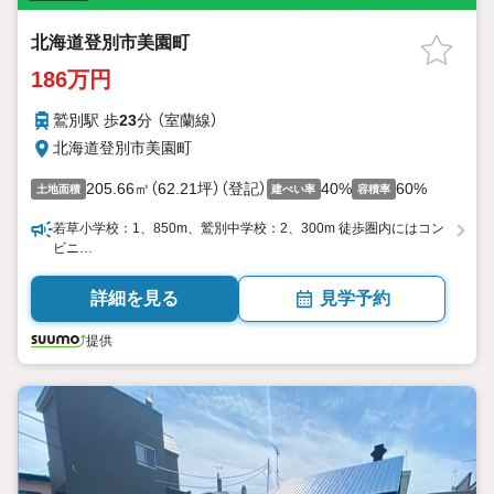
北海道登別市美園町
186万円
鷲別駅 歩
23
分 （室蘭線）
北海道登別市美園町
205.66㎡（62.21坪）（登記）
40%
60%
土地面積
建ぺい率
容積率
若草小学校：1、850m、鷲別中学校：2、300m 徒歩圏内にはコン
ビニ…
詳細を見る
見学予約
提供