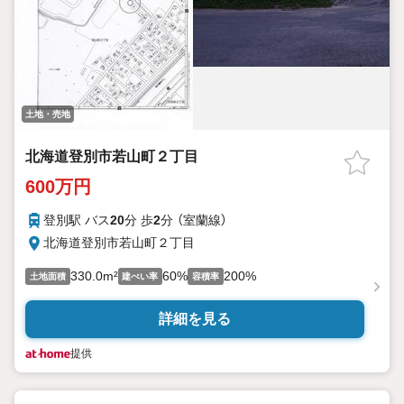
土地・売地
北海道登別市若山町２丁目
600万円
登別駅 バス
20
分 歩
2
分 （室蘭線）
北海道登別市若山町２丁目
330.0m²
60%
200%
土地面積
建ぺい率
容積率
詳細を見る
提供