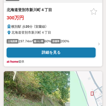
北海道登別市新川町４丁目
300万円
幌別駅 歩
20
分 （室蘭線）
北海道登別市新川町４丁目
197.74m²
60%
200%
土地面積
建ぺい率
容積率
詳細を見る
提供