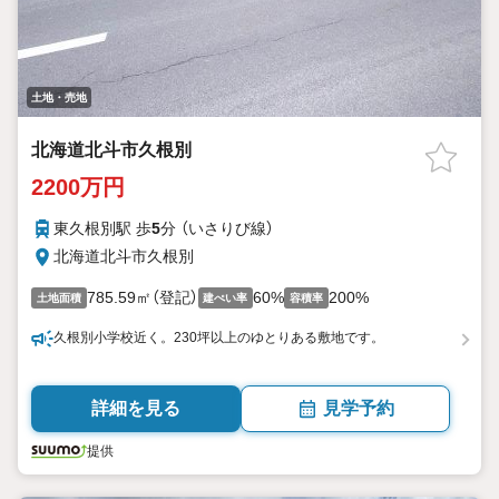
土地・売地
北海道北斗市久根別
2200万円
東久根別駅 歩
5
分 （いさりび線）
北海道北斗市久根別
785.59㎡（登記）
60%
200%
土地面積
建ぺい率
容積率
久根別小学校近く。230坪以上のゆとりある敷地です。
詳細を見る
見学予約
提供