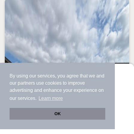
By using our services, you agree that we and
より使いやすくなった
our
partners
use cookies to improve
アプリで物件探ししませんか？
advertising and enhance your experience on
✔️
サクサク動く地図で物件検索
our services.
Learn more
✔️
新着物件・価格変動をすぐに通知
✔️
会員登録なし
OK
Web版をこのまま使う
購入アプリを開く
市区町村を変更
詳細条件を変更