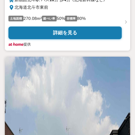
北海道北斗市東前
270.08m²
50%
80%
土地面積
建ぺい率
容積率
詳細を見る
提供