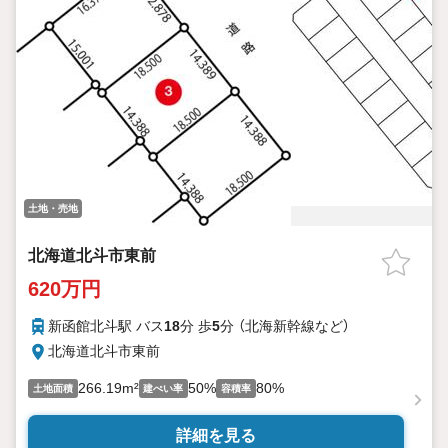
土地・売地
北海道北斗市東前
620万円
新函館北斗駅 バス
18
分 歩
5
分 （北海新幹線
など
）
北海道北斗市東前
266.19m²
50%
80%
土地面積
建ぺい率
容積率
詳細を見る