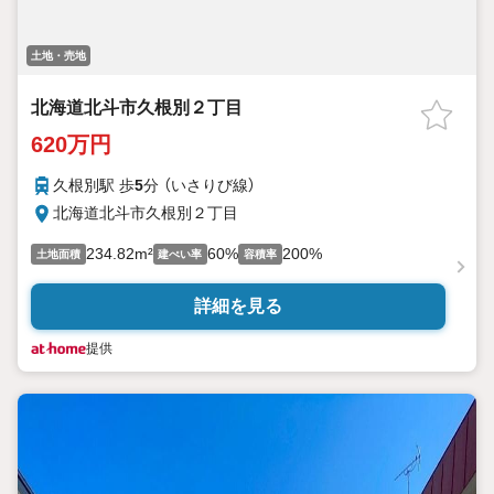
土地・売地
北海道北斗市久根別２丁目
620万円
久根別駅 歩
5
分 （いさりび線）
北海道北斗市久根別２丁目
234.82m²
60%
200%
土地面積
建ぺい率
容積率
詳細を見る
提供