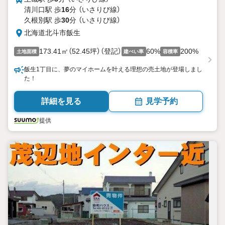
清川口駅 歩
16
分 （いさりび線）
久根別駅 歩
30
分 （いさりび線）
北海道北斗市飯生
173.41㎡（52.45坪）（登記）
60%
200%
土地面積
建ぺい率
容積率
飯生1丁目に、夢のマイホームを叶える理想の売土地が登場しまし
た！
詳細を見る
見学予約
提供