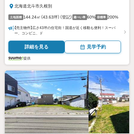
北海道北斗市久根別
144.24㎡（43.63坪）（登記）
60%
200%
土地面積
建ぺい率
容積率
【売主物件】広さ43坪の住宅街！国道が近く移動も便利！スーパ
ー、コンビニ、ド
詳細を見る
見学予約
提供