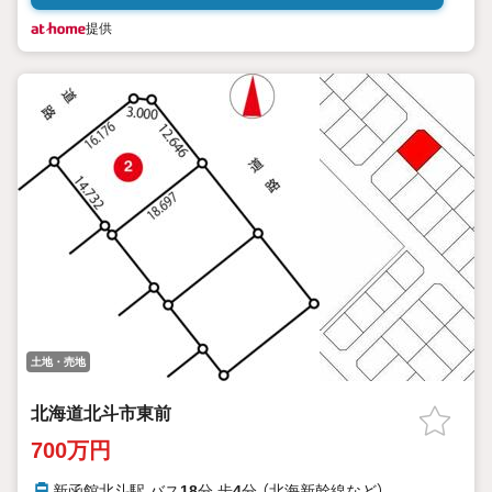
提供
土地・売地
北海道北斗市東前
700万円
新函館北斗駅 バス
18
分 歩
4
分 （北海新幹線
など
）