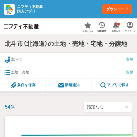
ニフティ不動産
ダウンロード
購入アプリ
お知らせ
閲覧履歴
マイページ
お気に入り
北斗市（北海道）の土地・売地・宅地・分譲地
北斗市
変更
土地・売地
変更
条件を保存
新着通知
アプリで探す
54
件