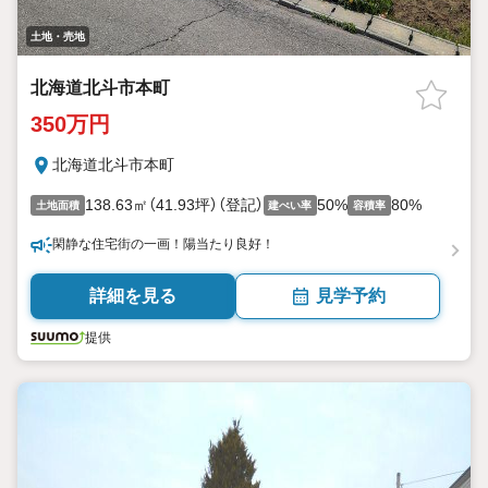
土地・売地
北海道北斗市本町
350万円
北海道北斗市本町
138.63㎡（41.93坪）（登記）
50%
80%
土地面積
建ぺい率
容積率
閑静な住宅街の一画！陽当たり良好！
詳細を見る
見学予約
提供