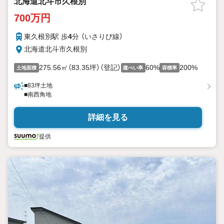
北海道北斗市久根別
700万円
東久根別駅 歩
4
分 （いさりび線）
北海道北斗市久根別
275.56㎡（83.35坪）（登記）
60%
200%
土地面積
建ぺい率
容積率
■83坪土地
■南西角地
詳細を見る
提供