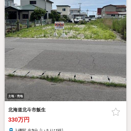
土地・売地
北海道北斗市飯生
330万円
上磯駅 歩
3
分 （いさりび線）