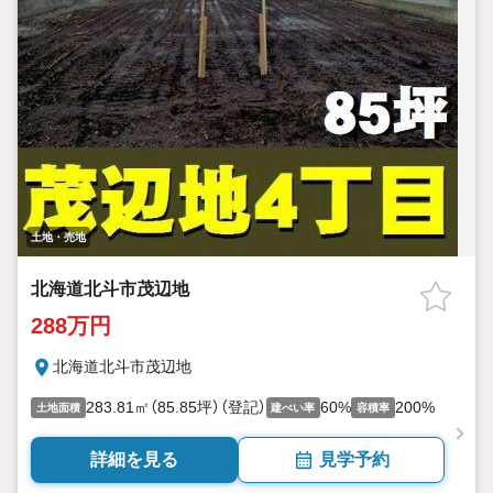
土地・売地
北海道北斗市茂辺地
288万円
北海道北斗市茂辺地
283.81㎡（85.85坪）（登記）
60%
200%
土地面積
建ぺい率
容積率
詳細を見る
見学予約