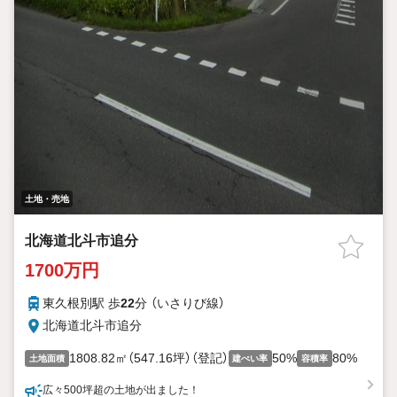
土地・売地
北海道北斗市追分
1700万円
東久根別駅 歩
22
分 （いさりび線）
北海道北斗市追分
1808.82㎡（547.16坪）（登記）
50%
80%
土地面積
建ぺい率
容積率
広々500坪超の土地が出ました！