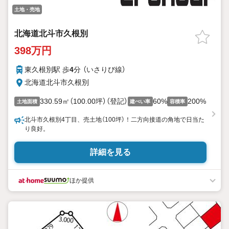
土地・売地
北海道北斗市久根別
398万円
東久根別駅 歩
4
分 （いさりび線）
北海道北斗市久根別
330.59㎡（100.00坪）（登記）
60%
200%
土地面積
建ぺい率
容積率
北斗市久根別4丁目、売土地（100坪）！二方向接道の角地で日当た
り良好。
詳細を見る
ほか提供