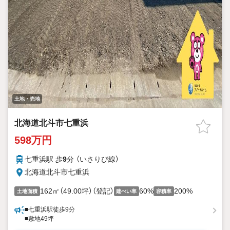
土地・売地
北海道北斗市七重浜
598万円
七重浜駅 歩
9
分 （いさりび線）
北海道北斗市七重浜
162㎡（49.00坪）（登記）
60%
200%
土地面積
建ぺい率
容積率
■七重浜駅徒歩9分
■敷地49坪