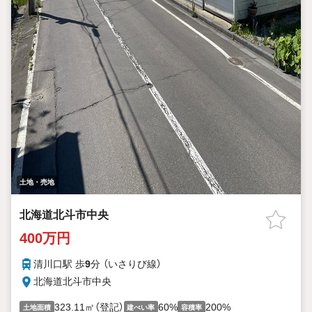
土地・売地
北海道北斗市中央
400万円
清川口駅 歩
9
分 （いさりび線）
北海道北斗市中央
323.11㎡（登記）
60%
200%
土地面積
建ぺい率
容積率