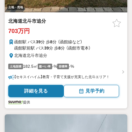
土地・売地
北海道北斗市追分
703万円
函館駅 バス
39
分 歩
8
分 （函館線
など
）
函館駅前駅 バス
39
分 歩
8
分 （函館市電本）
北海道北斗市追分
182.5㎡
-%
-%
土地面積
建ぺい率
容積率
【セキスイハイム】教育・子育て支援が充実した北斗エリア！
詳細を見る
見学予約
提供