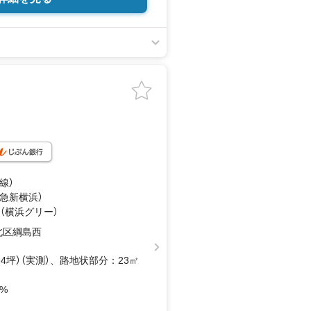
線）
東急新横浜）
 （横浜グリー）
北区綱島西
2.94坪）（実測）、路地状部分：23㎡
0%