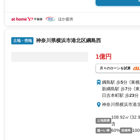
ほか提供
神奈川県横浜市港北区綱島西
土地・売地
1億円
月々のローンを試算
綱島駅 歩
5
分 （東横
新綱島駅 歩
7
分 （
日吉本町駅 歩
23
分
神奈川県横浜市港
108.92㎡（3
土地面積
含
60%
10
建ぺい率
容積率