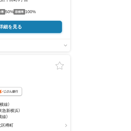
50%
100%
い率
容積率
詳細を見る
東横線）
（東急新横浜）
横線）
北区樽町