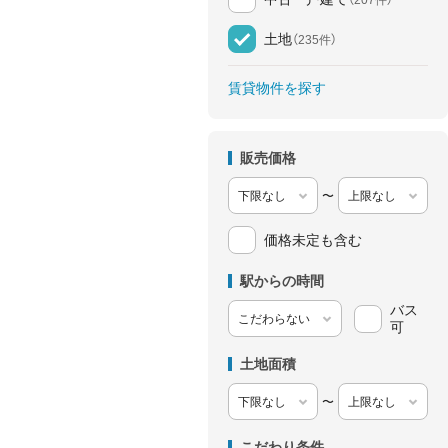
土地
（235件）
賃貸物件を探す
販売価格
〜
価格未定も含む
駅からの時間
バス
可
土地面積
〜
こだわり条件