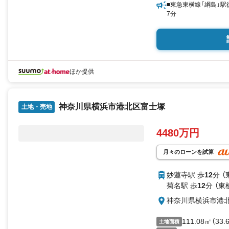
■東急東横線「綱島」駅
7分
ほか提供
神奈川県横浜市港北区富士塚
土地・売地
4480万円
月々のローンを試算
妙蓮寺駅 歩
12
分 （
菊名駅 歩
12
分 （東
神奈川県横浜市港
111.08㎡（33
土地面積