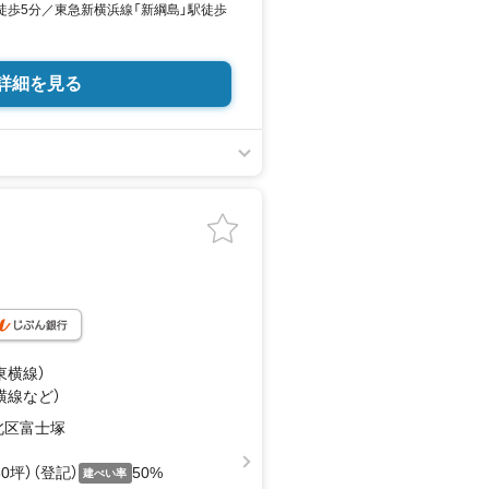
徒歩5分／東急新横浜線「新綱島」駅徒歩
詳細を見る
東横線）
横線
など
）
北区富士塚
.60坪）（登記）
50%
建ぺい率