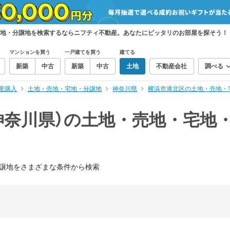
宅地・分譲地を検索するならニフティ不動産。あなたにピッタリのお部屋を探そう！
マンションを買う
一戸建てを買う
建てる
新築
中古
新築
中古
土地
不動産会社
調べる
産購入
土地・売地・宅地・分譲地
神奈川県
横浜市港北区の土地・売地・
神奈川県）の土地・売地・宅地
譲地をさまざまな条件から検索