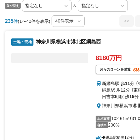
＆
並び替え
235
<<
件
(1〜40件を表示)
神奈川県横浜市港北区綱島西
土地・売地
8180万円
月々のローンを試算
新綱島駅 歩
11
分 
綱島駅 歩
12
分 （東
日吉本町駅 歩
15
分
神奈川県横浜市港
102.61㎡（31
土地面積
200%
容積率
◆綱島駅徒歩12分♪