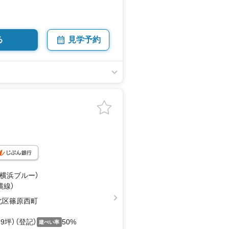
る
見学予約
（横浜ブルー）
横線）
北区篠原西町
.99坪）（登記）
50%
建ぺい率