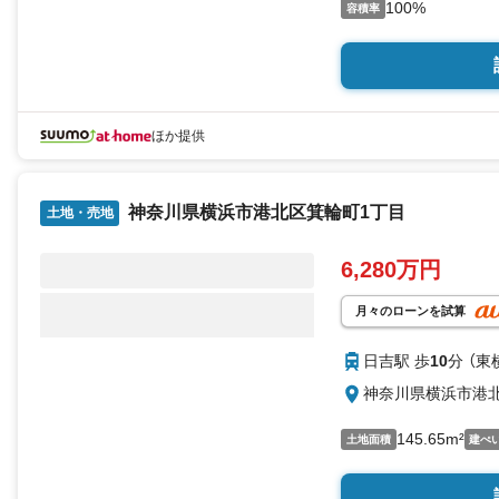
100%
容積率
ほか提供
神奈川県横浜市港北区箕輪町1丁目
土地・売地
6,280万円
月々のローンを試算
日吉駅 歩
10
分 （東
神奈川県横浜市港
145.65m²
土地面積
建ぺ