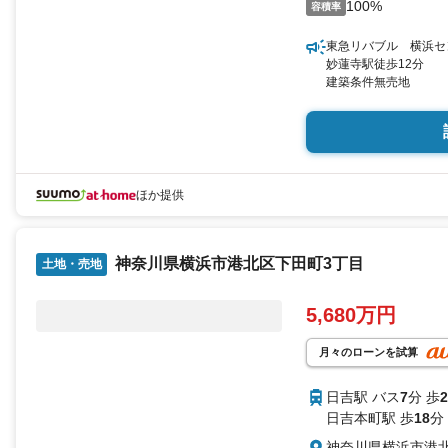
100%
容積率
東急リバブル 横浜セ
妙蓮寺駅徒歩12分
建築条件無売地
ほか提供
神奈川県横浜市港北区下田町3丁目
土地・売地
5,680万円
月々のローンを試算
日吉駅 バス
7
分 歩
2
日吉本町駅 歩
18
分
神奈川県横浜市港