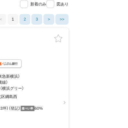
新着のみ
図あり
<
1
2
3
>
>>
（東急新横浜）
横線）
 （横浜グリー）
北区綱島西
.03坪）（登記）
60%
建ぺい率