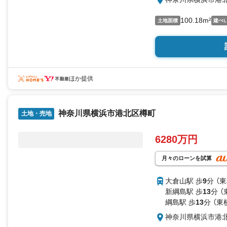
100.18m²
土地面積
建ぺ
ほか提供
神奈川県横浜市港北区樽町
土地・売地
6280万円
月々のローンを試算
大倉山駅 歩
9
分 （
新綱島駅 歩
13
分 
綱島駅 歩
13
分 （東
神奈川県横浜市港