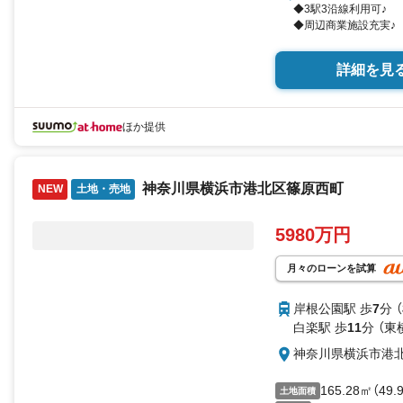
◆3駅3沿線利用可♪
◆周辺商業施設充実♪
詳細を見
ほか提供
神奈川県横浜市港北区篠原西町
NEW
土地・売地
5980万円
月々のローンを試算
岸根公園駅 歩
7
分 
白楽駅 歩
11
分 （東
神奈川県横浜市港
165.28㎡（49
土地面積