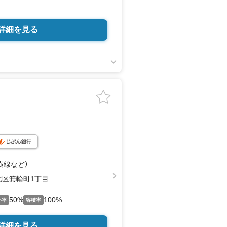
詳細を見る
横線
など
）
北区箕輪町1丁目
50%
100%
い率
容積率
詳細を見る