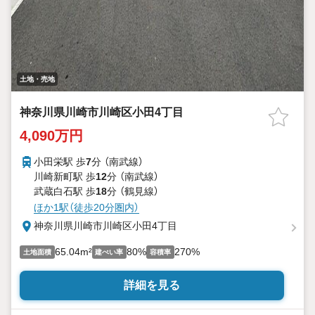
土地・売地
神奈川県川崎市川崎区小田4丁目
4,090万円
小田栄駅 歩
7
分 （南武線）
川崎新町駅 歩
12
分 （南武線）
武蔵白石駅 歩
18
分 （鶴見線）
ほか1駅（徒歩20分圏内）
神奈川県川崎市川崎区小田4丁目
65.04m²
80%
270%
土地面積
建ぺい率
容積率
詳細を見る