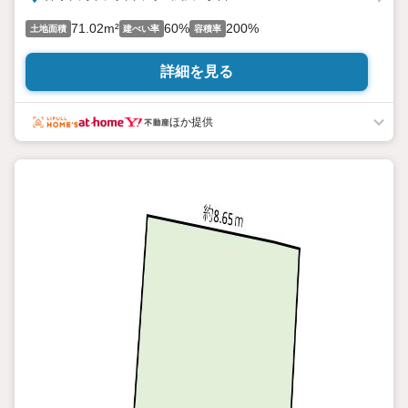
71.02m²
60%
200%
土地面積
建ぺい率
容積率
詳細を見る
ほか提供