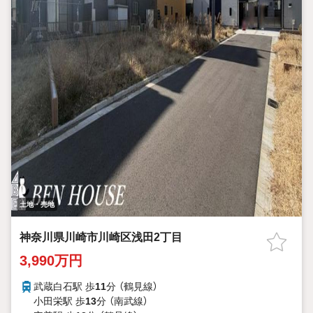
土地・売地
神奈川県川崎市川崎区浅田2丁目
3,990万円
武蔵白石駅 歩
11
分 （鶴見線）
小田栄駅 歩
13
分 （南武線）