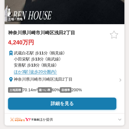
土地・売地
神奈川県川崎市川崎区浅田2丁目
4,240万円
武蔵白石駅 歩
11
分 （鶴見線）
小田栄駅 歩
13
分 （南武線）
安善駅 歩
13
分 （鶴見線）
ほか3駅（徒歩20分圏内）
神奈川県川崎市川崎区浅田2丁目
70.14m²
60%
200%
土地面積
建ぺい率
容積率
詳細を見る
ほか提供