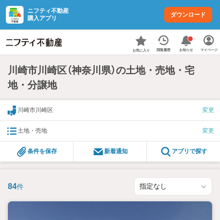
ニフティ不動産
ダウンロード
購入アプリ
お知らせ
閲覧履歴
マイページ
お気に入り
川崎市川崎区（神奈川県）の土地・売地・宅
地・分譲地
川崎市川崎区
変更
土地・売地
変更
条件を保存
新着通知
アプリで探す
84
件