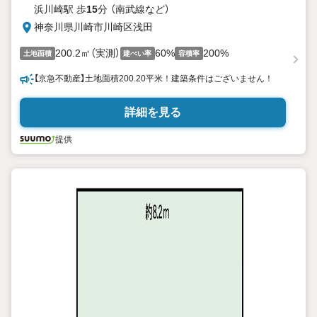
浜川崎駅 歩
15
分 （南武線
など
）
神奈川県川崎市川崎区浅田
200.2㎡（実測）
60%
200%
土地面積
建ぺい率
容積率
【京急不動産】土地面積200.20平米！建築条件はございません！
詳細を見る
提供