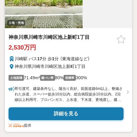
土地・売地
神奈川県川崎市川崎区池上新町1丁目
2,530万円
川崎駅 バス
17
分 歩
1
分 （東海道線
など
）
神奈川県川崎市川崎区池上新町1丁目
71.49m²
80%
300%
土地面積
建ぺい率
容積率
即引渡可、建築条件なし、陽当り良好、前面道路6m以上、整備さ
れた歩道、スーパー徒歩10分以内、総合病院徒歩10分以内、2沿
線以上利用可、プロパンガス、上水道、下水道、更地渡し、建物
プラン例有り、市街化、都市ガス引き込み可（別途費用要）
詳細を見る
提供