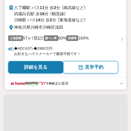
八丁畷駅 バス
11
分 歩
2
分 （南武線
など
）
武蔵白石駅 歩
16
分 （鶴見線）
川崎駅 バス
14
分 歩
2
分 （東海道線
など
）
神奈川県川崎市川崎区浅田
57㎡（登記）
60%
160%
土地面積
建ぺい率
容積率
◆ADCAST♪◆2980万円
お好きなハウスメーカーで建築可能です！
詳細を見る
見学予約
ほか提供