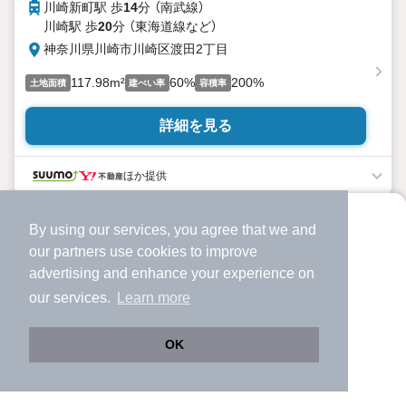
川崎新町駅 歩
14
分 （南武線）
川崎駅 歩
20
分 （東海道線
など
）
神奈川県川崎市川崎区渡田2丁目
117.98m²
60%
200%
土地面積
建ぺい率
容積率
詳細を見る
ほか提供
By using our services, you agree that we and
より使いやすくなった
our
partners
use cookies to improve
アプリで物件探ししませんか？
advertising and enhance your experience on
✔️
サクサク動く地図で物件検索
our services.
Learn more
✔️
新着物件・価格変動をすぐに通知
✔️
会員登録なし
OK
Web版をこのまま使う
購入アプリを開く
市区町村を変更
詳細条件を変更