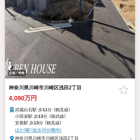
土地・売地
神奈川県川崎市川崎区浅田2丁目
4,090万円
武蔵白石駅 歩
11
分 （鶴見線）
小田栄駅 歩
13
分 （南武線）
安善駅 歩
13
分 （鶴見線）
ほか3駅（徒歩20分圏内）
神奈川県川崎市川崎区浅田2丁目