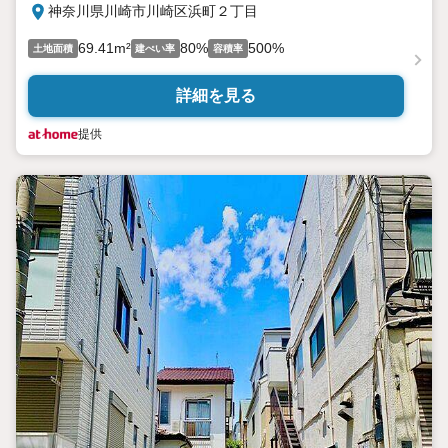
神奈川県川崎市川崎区浜町２丁目
69.41m²
80%
500%
土地面積
建ぺい率
容積率
詳細を見る
提供