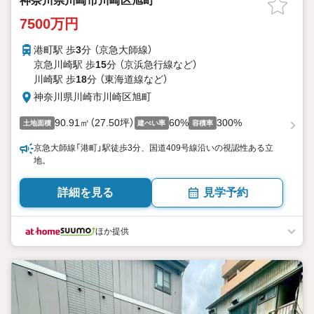
神奈川県川崎市川崎区旭町
7500万円
港町駅 歩
3
分 （京急大師線）
京急川崎駅 歩
15
分 （京浜急行線
など
）
川崎駅 歩
18
分 （東海道線
など
）
神奈川県川崎市川崎区旭町
90.91㎡（27.50坪）
60%
300%
土地面積
建ぺい率
容積率
京急大師線「港町」駅徒歩3分、国道409号線沿いの視認性ある立
地。
詳細を見る
見学予約
ほか提供