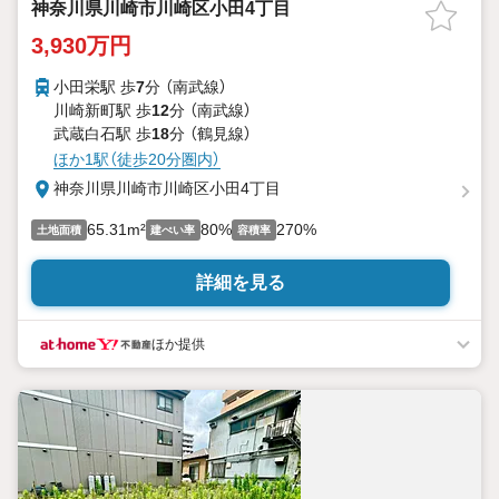
神奈川県川崎市川崎区小田4丁目
3,930万円
小田栄駅 歩
7
分 （南武線）
川崎新町駅 歩
12
分 （南武線）
武蔵白石駅 歩
18
分 （鶴見線）
ほか1駅（徒歩20分圏内）
神奈川県川崎市川崎区小田4丁目
65.31m²
80%
270%
土地面積
建ぺい率
容積率
詳細を見る
ほか提供