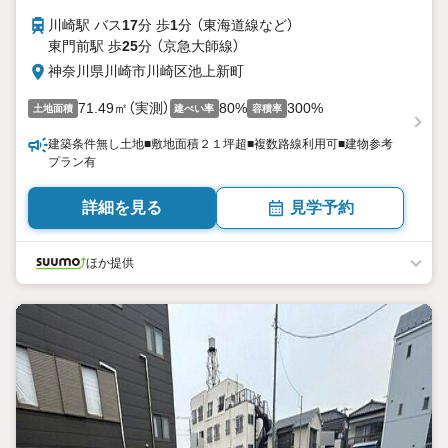
川崎駅 バス
17
分 歩
1
分 （東海道線
など
）
東門前駅 歩
25
分 （京急大師線）
神奈川県川崎市川崎区池上新町
71.49㎡（実測）
80%
300%
土地面積
建ぺい率
容積率
建築条件無し土地■敷地面積２１坪超■複数路線利用可■建物参考
プラン有
詳細を見る
見学予約
ほか提供