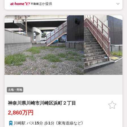
ほか提供
土地・売地
神奈川県川崎市川崎区浜町２丁目
2,860万円
川崎駅 バス
15
分 歩
1
分 （東海道線
など
）