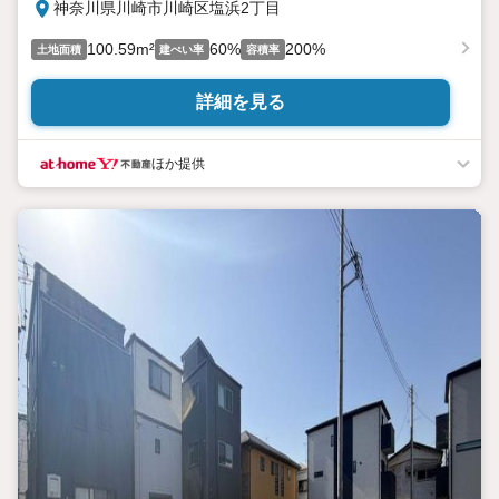
神奈川県川崎市川崎区塩浜2丁目
100.59m²
60%
200%
土地面積
建ぺい率
容積率
詳細を見る
ほか提供