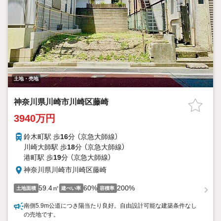
土地・売地
神奈川県川崎市川崎区藤崎
3940万円
鈴木町駅 歩
16
分 （京急大師線）
川崎大師駅 歩
18
分 （京急大師線）
港町駅 歩
19
分 （京急大師線）
神奈川県川崎市川崎区藤崎
59.4㎡
60%
200%
土地面積
建ぺい率
容積率
南側5.9m公道につき陽当たり良好。自由設計可能な建築条件なし
の売地です。