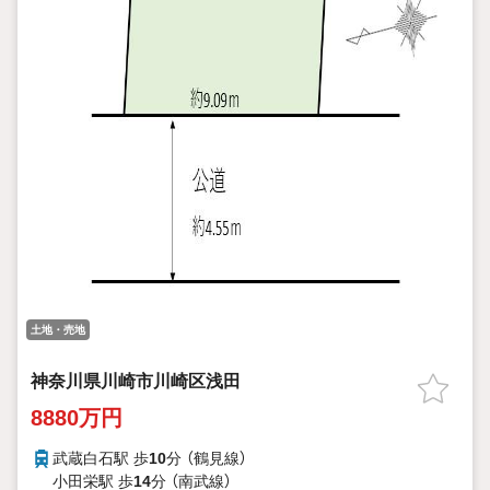
土地・売地
神奈川県川崎市川崎区浅田
8880万円
武蔵白石駅 歩
10
分 （鶴見線）
小田栄駅 歩
14
分 （南武線）