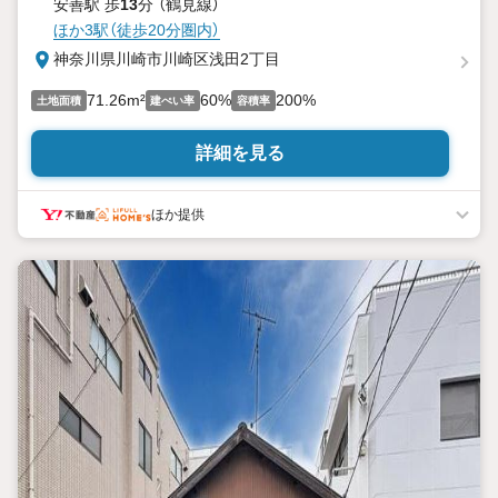
安善駅 歩
13
分 （鶴見線）
ほか3駅（徒歩20分圏内）
神奈川県川崎市川崎区浅田2丁目
71.26m²
60%
200%
土地面積
建ぺい率
容積率
詳細を見る
ほか提供