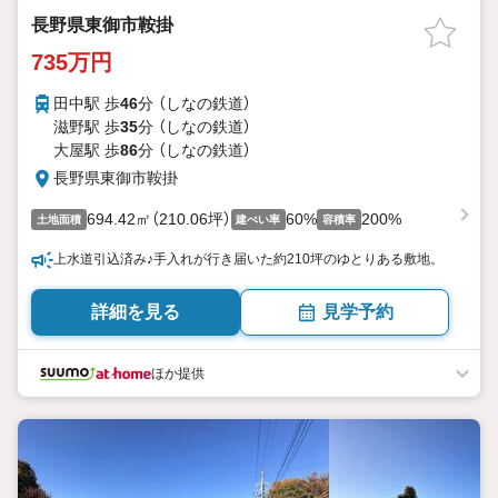
長野県東御市鞍掛
735万円
田中駅 歩
46
分 （しなの鉄道）
滋野駅 歩
35
分 （しなの鉄道）
大屋駅 歩
86
分 （しなの鉄道）
長野県東御市鞍掛
694.42㎡（210.06坪）
60%
200%
土地面積
建ぺい率
容積率
上水道引込済み♪手入れが行き届いた約210坪のゆとりある敷地。
詳細を見る
見学予約
ほか提供