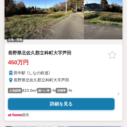
土地・売地
長野県北佐久郡立科町大字芦田
450万円
田中駅 （しなの鉄道）
長野県北佐久郡立科町大字芦田
423.0m²
-%
-%
土地面積
建ぺい率
容積率
詳細を見る
提供