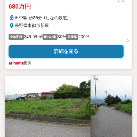
680万円
田中駅 歩
29
分 （しなの鉄道）
長野県東御市新屋
249.99m²
60%
200%
土地面積
建ぺい率
容積率
詳細を見る
提供