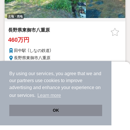
土地・売地
長野県東御市八重原
460万円
田中駅 （しなの鉄道）
長野県東御市八重原
1520.0m²
60%
200%
土地面積
建ぺい率
容積率
By using our services, you agree that we and
より使いやすくなった
our
partners
use cookies to improve
アプリで物件探ししませんか？
詳細を見る
advertising and enhance your experience on
✔️
サクサク動く地図で物件検索
提供
our services.
Learn more
✔️
新着物件・価格変動をすぐに通知
✔️
会員登録なし
OK
Web版をこのまま使う
購入アプリを開く
路線・駅を変更
詳細条件を変更