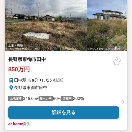
土地・売地
長野県東御市田中
850万円
田中駅 歩
6
分 （しなの鉄道）
長野県東御市田中
346.0m²
60%
200%
土地面積
建ぺい率
容積率
詳細を見る
提供