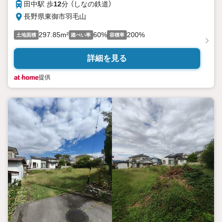
田中駅 歩
12
分 （しなの鉄道）
長野県東御市羽毛山
297.85m²
60%
200%
土地面積
建ぺい率
容積率
詳細を見る
提供