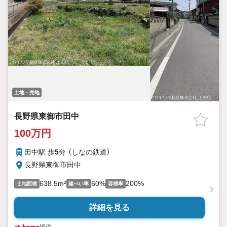
土地・売地
長野県東御市田中
100万円
田中駅 歩
5
分 （しなの鉄道）
長野県東御市田中
638.5m²
60%
200%
土地面積
建ぺい率
容積率
詳細を見る