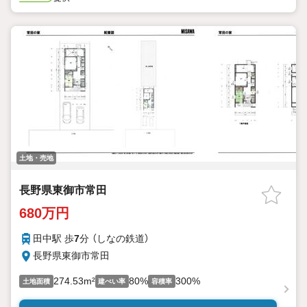
土地・売地
長野県東御市常田
680万円
田中駅 歩
7
分 （しなの鉄道）
長野県東御市常田
274.53m²
80%
300%
土地面積
建ぺい率
容積率