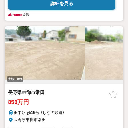
詳細を見る
提供
土地・売地
長野県東御市常田
858万円
田中駅 歩
15
分 （しなの鉄道）
長野県東御市常田