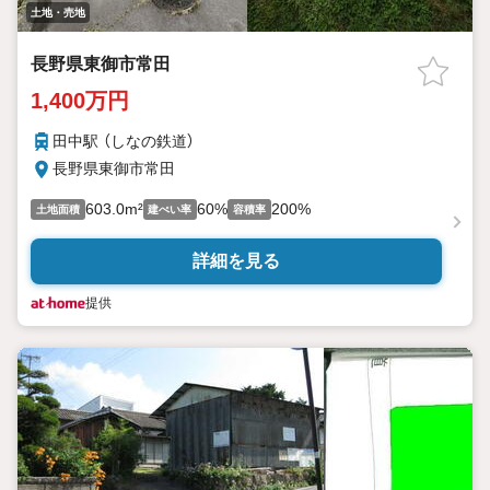
土地・売地
長野県東御市常田
1,400万円
田中駅 （しなの鉄道）
長野県東御市常田
603.0m²
60%
200%
土地面積
建ぺい率
容積率
詳細を見る
提供