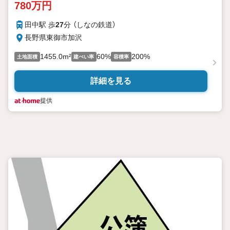
780万円
田中駅 歩
27
分 （しなの鉄道）
長野県東御市加沢
1455.0m²
60%
200%
土地面積
建ぺい率
容積率
詳細を見る
提供