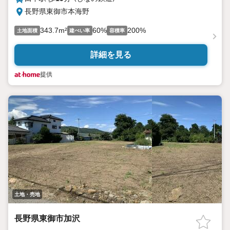
長野県東御市本海野
343.7m²
60%
200%
土地面積
建ぺい率
容積率
詳細を見る
提供
土地・売地
長野県東御市加沢