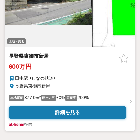
土地・売地
長野県東御市新屋
600万円
田中駅 （しなの鉄道）
長野県東御市新屋
377.0m²
60%
200%
土地面積
建ぺい率
容積率
詳細を見る
提供