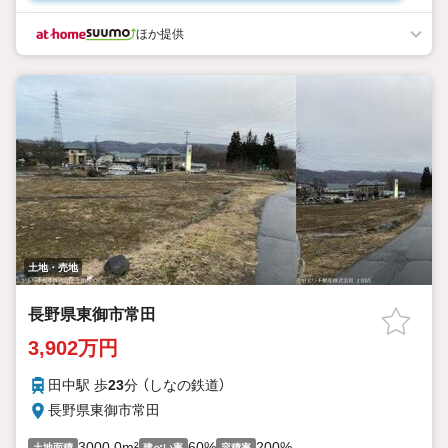
ほか提供
土地・売地
長野県東御市常田
3,902万円
田中駅 歩
23
分 （しなの鉄道）
長野県東御市常田
3000.0m²
60%
200%
土地面積
建ぺい率
容積率