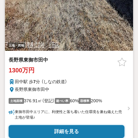
土地・売地
長野県東御市田中
1300万円
田中駅 歩
7
分 （しなの鉄道）
長野県東御市田中
376.91㎡（登記）
60%
200%
土地面積
建ぺい率
容積率
東御市田中エリアに、利便性と落ち着いた住環境を兼ね備えた売
土地が登場♪
詳細を見る