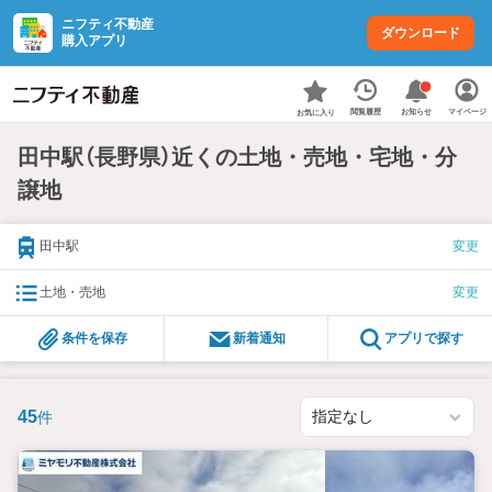
ニフティ不動産
ダウンロード
購入アプリ
お知らせ
閲覧履歴
マイページ
お気に入り
田中駅（長野県）近くの土地・売地・宅地・分
譲地
田中駅
変更
土地・売地
変更
条件を保存
新着通知
アプリで探す
45
件