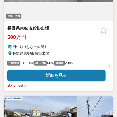
土地・売地
長野県東御市鞍掛出場
500万円
田中駅 （しなの鉄道）
長野県東御市鞍掛出場
519.0m²
60%
200%
土地面積
建ぺい率
容積率
詳細を見る
提供