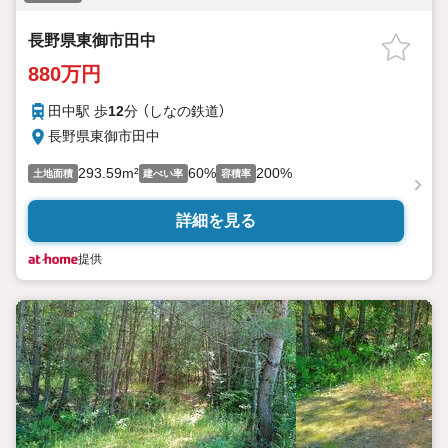
長野県東御市田中
880万円
田中駅 歩
12
分 （しなの鉄道）
長野県東御市田中
293.59m²
60%
200%
土地面積
建ぺい率
容積率
詳細を見る
提供