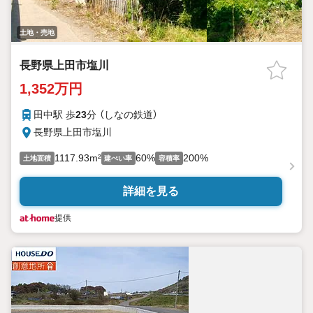
土地・売地
長野県上田市塩川
1,352万円
田中駅 歩
23
分 （しなの鉄道）
長野県上田市塩川
1117.93m²
60%
200%
土地面積
建ぺい率
容積率
詳細を見る
提供