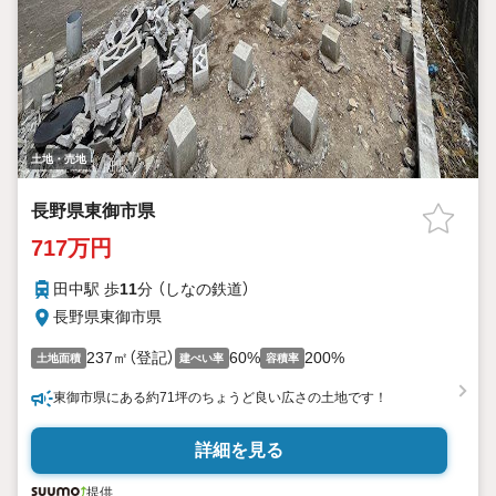
土地・売地
長野県東御市県
717万円
田中駅 歩
11
分 （しなの鉄道）
長野県東御市県
237㎡（登記）
60%
200%
土地面積
建ぺい率
容積率
東御市県にある約71坪のちょうど良い広さの土地です！
詳細を見る
提供