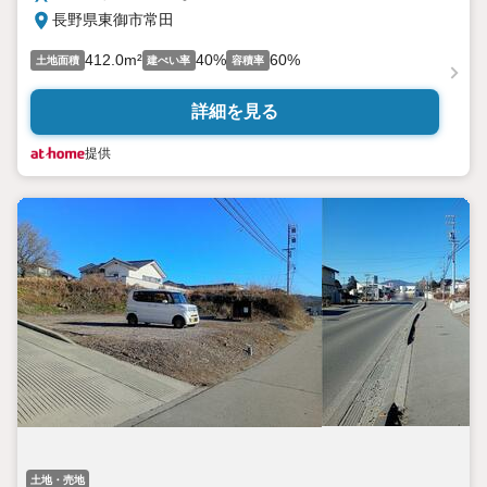
長野県東御市常田
412.0m²
40%
60%
土地面積
建ぺい率
容積率
詳細を見る
提供
土地・売地