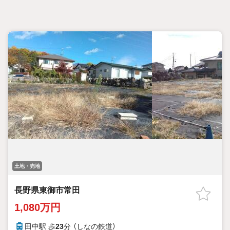
土地・売地
長野県東御市常田
1,080万円
田中駅 歩
23
分 （しなの鉄道）