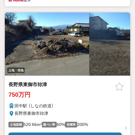
提供
土地・売地
長野県東御市祢津
750万円
田中駅 （しなの鉄道）
長野県東御市祢津
520.66m²
60%
200%
土地面積
建ぺい率
容積率