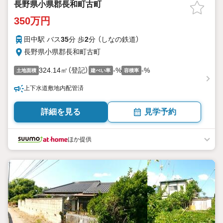
長野県小県郡長和町古町
350万円
田中駅 バス
35
分 歩
2
分 （しなの鉄道）
長野県小県郡長和町古町
324.14㎡（登記）
-%
-%
土地面積
建ぺい率
容積率
上下水道敷地内配管済
詳細を見る
見学予約
ほか提供