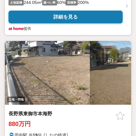
244.05m²
60%
200%
土地面積
建ぺい率
容積率
詳細を見る
提供
土地・売地
長野県東御市本海野
880万円
田中駅 歩
19
分 （しなの鉄道）